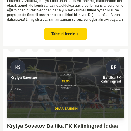
Lokomotiv Moscow, Rusya futbolunun köklü ve tanınmış ekiplerinden biri
olarak genellikle kendi sahasında oldukça güçlü performanslar sergileme
eğilimindedir. Rakiplerinden daha yüksek kalibreli futbol oynadıkları ve
geçmişte de önemli başarılar elde ettikleri biliniyor. Diğer taraftan Akron,
daha az tanınmış olsa da, zaman zaman sürpriz sonuçlar almayı başaran
Tahmin MS 1
bir takım olarak dikkat çekmektedir. Ancak genellikle Lokomotiv gibi köklü
ve güçlü ekipler karşısında istikrarlı bir performans sergilemekte
zorlanabilirler. Lokomotiv Moscow'un mevcut form durumunun ve evinde
Tahmini İncele
oynama avantajının, bu karşılaşmada belirleyici olması muhtemel
gözüküyor. Bu sebeple, maç sonucu olarak Lokomotiv’in galibiyetle
ayrılması daha yüksek ihtimal taşımaktadır.
Krylya Sovetov Baltika FK Kaliningrad İddaa