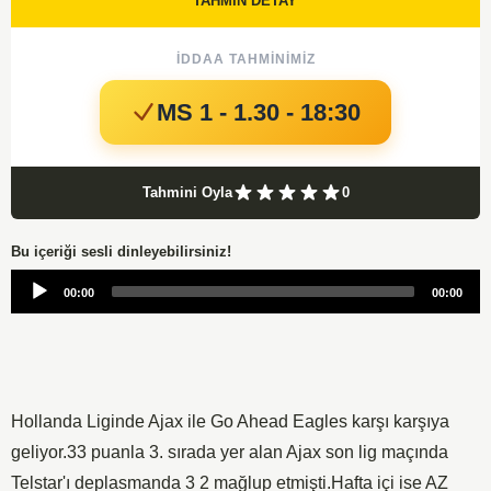
TAHMİN DETAY
İDDAA TAHMINIMIZ
MS 1 - 1.30 - 18:30
Tahmini Oyla
0
Bu içeriği sesli dinleyebilirsiniz!
Audio
00:00
00:00
Player
Hollanda Liginde Ajax ile Go Ahead Eagles karşı karşıya
geliyor.33 puanla 3. sırada yer alan Ajax son lig maçında
Telstar'ı deplasmanda 3 2 mağlup etmişti.Hafta içi ise AZ