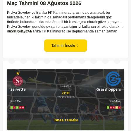
Maç Tahmini 08 Ağustos 2026
Krylya Sovetov ve Baltika FK Kaliningrad arasında oynanacak bu
mücadele, her iki takımın da sahadaki performans dengelerini göz
önünde bulundurduklarında önemli bir karşılaşma olarak göze çarpıyor.
Krylya Sovetov, genelde ev sahibi avantajını iyi kullanan bir ekip olarak
dikkat çekiyor. Baltika FK Kaliningrad ise deplasmanda zaman zaman
Tahmin KG VAR
sürpriz sonuçlar elde eden bir takım olarak bilinir. Krylya Sovetov'un saha
ve seyirci desteğini arkasına alarak gol yollarında etkili olması, maçın
seyrini değiştirebilecek bir faktör olarak değerlendiriliyor. Bununla birlikte,
Tahmini İncele
Baltika'nın savunma direncini kırabilmesi, maçı daha heyecanlı hale
getirebilir. İki takımın da skor üretme potansiyeline sahip olması göz
önünde bulundurularak, karşılıklı gol olası bir sonuç gibi duruyor.