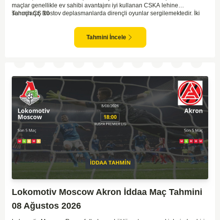
maçlar genellikle ev sahibi avantajını iyi kullanan CSKA lehine
sonuçlanır. Rostov deplasmanlarda dirençli oyunlar sergilemektedir. İki
Tahmin ÇŞ 10
takım arasındaki genel denge, CSKA'nın az farkla da olsa üstün olduğunu
göstermektedir. CSKA'nın evinde oynayacak olması ve genel istatistikler
göz önüne alındığında, CSKA'nın sahasında kolay kolay puan
Tahmini İncele
kaybetmeyeceğini söyleyebiliriz.
Lokomotiv Moscow Akron İddaa Maç Tahmini
08 Ağustos 2026