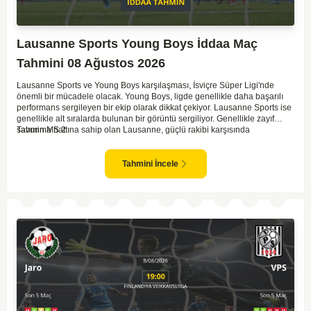
Lausanne Sports Young Boys İddaa Maç
Tahmini 08 Ağustos 2026
Lausanne Sports ve Young Boys karşılaşması, İsviçre Süper Ligi'nde
önemli bir mücadele olacak. Young Boys, ligde genellikle daha başarılı
performans sergileyen bir ekip olarak dikkat çekiyor. Lausanne Sports ise
genellikle alt sıralarda bulunan bir görüntü sergiliyor. Genellikle zayıf
savunma hattına sahip olan Lausanne, güçlü rakibi karşısında
Tahmin MS 2
zorlanabilir. Young Boys'un hücum hattı rakibine göre daha etkili olabilir.
Maçın sonucunda Young Boys'un galip gelme olasılığı yüksek görünüyor.
Tahmini İncele