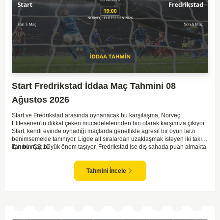
Start Fredrikstad İddaa Maç Tahmini 08
Ağustos 2026
Start ve Fredrikstad arasında oynanacak bu karşılaşma, Norveç
Eliteserien'in dikkat çeken mücadelelerinden biri olarak karşımıza çıkıyor.
Start, kendi evinde oynadığı maçlarda genellikle agresif bir oyun tarzı
benimsemekle tanınıyor. Ligde alt sıralardan uzaklaşmak isteyen iki takım
için bu maç büyük önem taşıyor. Fredrikstad ise dış sahada puan almakta
Tahmin ÇŞ 10
zorlanan bir ekip olarak biliniyor. Bu durum, ev sahibi Start'a karşı
mücadelede zorluk çıkartabilir. Maçın temposunun yüksek olacağını ve
her iki takımın da sonuca gitmeye odaklanacağını düşünüyorum.
Tahmini İncele