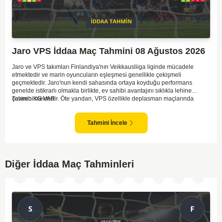
Jaro VPS İddaa Maç Tahmini 08 Ağustos 2026
Jaro ve VPS takımları Finlandiya'nın Veikkausliiga liginde mücadele
etmektedir ve marin oyuncuların eşleşmesi genellikle çekişmeli
geçmektedir. Jaro'nun kendi sahasında ortaya koyduğu performans
genelde istikrarlı olmakla birlikte, ev sahibi avantajını sıklıkla lehine
çevirebilmektedir. Öte yandan, VPS özellikle deplasman maçlarında
Tahmin KG VAR
zaman zaman zorluk yaşayabilmektedir ancak hücum anlamında etkili
anlar yakalayabilmektedir. İki takım arasındaki tarihsel rekabet dikkate
alındığında, maçın dengede geçmesi olasıdır ve her iki tarafın da gol
Tahmini İncele
şansı bulunmaktadır. Özellikle Jaro'nun savunma zaafları ve VPS'nin hızlı
hücum gücü göz önüne alındığında, her iki takımın da fileleri
havalandırması muhtemeldir. Bu bağlamda, maçın hem mücadeleci hem
de gollü geçeceği öngörülmektedir.
Diğer İddaa Maç Tahminleri