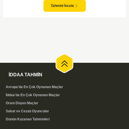
karşılaşmalara tanık olabiliyoruz. Taraftar desteğini arkasına alarak
sahasında etkili performans sergileyen Valerenga, Bodo/Glimt karşısında
Tahmini İncele
gol bulmakta zorlanmayabilir. Aynı şekilde, Bodo/Glimt'in de hücum gücü
düşünüldüğünde karşılıklı goller izleyeceğimiz bir maç olması muhtemel
görünüyor.
İDDAA TAHMİN
Avrupa'da En Çok Oynanan Maçlar
İddaa'da En Çok Oynanan Maçlar
Oranı Düşen Maçlar
Sakat ve Cezalı Oyuncular
Dünün Kazanan Tahminleri