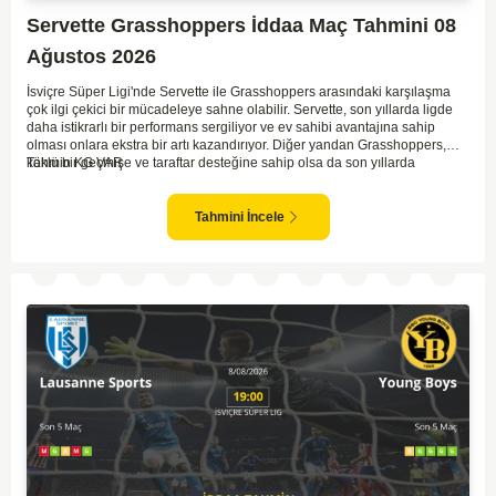
Servette Grasshoppers İddaa Maç Tahmini 08
Ağustos 2026
İsviçre Süper Ligi'nde Servette ile Grasshoppers arasındaki karşılaşma
çok ilgi çekici bir mücadeleye sahne olabilir. Servette, son yıllarda ligde
daha istikrarlı bir performans sergiliyor ve ev sahibi avantajına sahip
olması onlara ekstra bir artı kazandırıyor. Diğer yandan Grasshoppers,
köklü bir geçmişe ve taraftar desteğine sahip olsa da son yıllarda
Tahmin KG VAR
beklenilen istikrarı yakalayabilmiş değil. Servette'nin hücum hattı,
genellikle maçlarda gol yollarında etkili olurken, Grasshoppers savunma
anlamında zaman zaman sorunlar yaşayabiliyor. Bu durumda,
Tahmini İncele
karşılaşmanın gollü geçmesi muhtemel gözüküyor. İki takımın oyun tarzını
ve genel performanslarını göz önüne alırsak, karşılıklı gollerin izleneceği
bir maç olabilir.