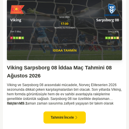
Viking Sarpsborg 08 İddaa Maç Tahmini 08
Ağustos 2026
Viking ve Sarpsborg 08 arasındaki mücadele, Norveç Eliteserien 2026
sezonunda dikkat çeken karşılaşmalardan biri olacak. Son yıllarda Viking,
hem formda görüntüsüyle hem de ev sahibi avantajıyla rakiplerine
genellikle üstünlük sağladı. Sarpsborg 08 ise özellikle deplasman
maçlarında zaman zaman savunma zafiyeti yaşayan bir takım olarak
Tahmin MS 1
dikkat çekiyor. Viking'in sahasında kontrollü oynaması, onları favori
yapıyor. Sarpsborg'un ise sürpriz yapabilme potansiyeli olsa da,
genellikle güçlü rakipler karşısında tutunmakta zorlandıkları biliniyor. Bu
Tahmini İncele
doğrultuda, Viking'in galibiyete yakın olabileceği bir maç beklenebilir.