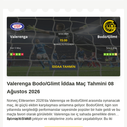
Valerenga Bodo/Glimt İddaa Maç Tahmini 08
Ağustos 2026
Norveç Eliteserien 2026'da Valerenga ve Bodo/Glimt arasında oynanacak
maç, iki güçlü ekibin karşılaşması anlamına geliyor. Bodo/Glimt, ligin son
yıllarında sergilediği performanslar sayesinde popüler bir hale geldi ve bu
maçta favori olarak görülebilir. Valerenga ise iç sahada genellikle dirençli
oyunuyla dikkat çekiyor ve rakiplerine zorlu anlar yaşatabiliyor. Bu iki
Tahmin KG VAR
takım arasındaki maçlar genellikle çekişmeli geçiyor ve bol gollü