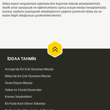
Iddaa kupon sorgulamasi sakasiyla tüm kuponlar tutacak arkadaslarinizla
keyifli anlar yasayacak ve eğleneceksiniz ayrica sosyal medya hesaplarinizda
kazanç sayfasını paylaşarak arkadaşlarınızı şaşkına çevirecek iddaa da ne
kadar bilgili olduğunuzu gosterebileceksiniz.
İDDAA TAHMİN
Avrupa'da En Çok Oynanan Maçlar
İddaa'da En Çok Oynanan Maçlar
Oranı Düşen Maçlar
Sakat ve Cezalı Oyuncular
Korner İstatistikleri
En Fazla Kart Gören Takımlar