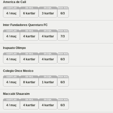
America de Cali
KARTLAR
EN YKS.
EN DŞK.
SRDK MAÇ
4 / maç
6 kartlar
3 kartlar
6/3
Inter Fundadores Queretaro FC
KARTLAR
EN YKS.
EN DŞK.
SRDK MAÇ
4 / maç
4 kartlar
4 kartlar
7/3
Irapuato Olimpo
KARTLAR
EN YKS.
EN DŞK.
SRDK MAÇ
4 / maç
4 kartlar
4 kartlar
6/3
Colegio Once Mexico
KARTLAR
EN YKS.
EN DŞK.
SRDK MAÇ
4 / maç
8 kartlar
1 kartlar
6/3
Maccabi Shaaraim
KARTLAR
EN YKS.
EN DŞK.
SRDK MAÇ
4 / maç
4 kartlar
4 kartlar
6/3