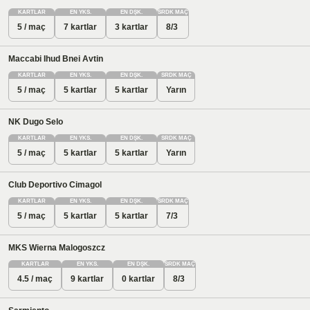
KARTLAR
EN YKS.
EN DŞK.
SRDK MAÇ
5 / maç
7 kartlar
3 kartlar
8/3
Maccabi Ihud Bnei Avtin
KARTLAR
EN YKS.
EN DŞK.
SRDK MAÇ
5 / maç
5 kartlar
5 kartlar
Yarın
NK Dugo Selo
KARTLAR
EN YKS.
EN DŞK.
SRDK MAÇ
5 / maç
5 kartlar
5 kartlar
Yarın
Club Deportivo Cimagol
KARTLAR
EN YKS.
EN DŞK.
SRDK MAÇ
5 / maç
5 kartlar
5 kartlar
7/3
MKS Wierna Malogoszcz
KARTLAR
EN YKS.
EN DŞK.
SRDK MAÇ
4.5 / maç
9 kartlar
0 kartlar
8/3