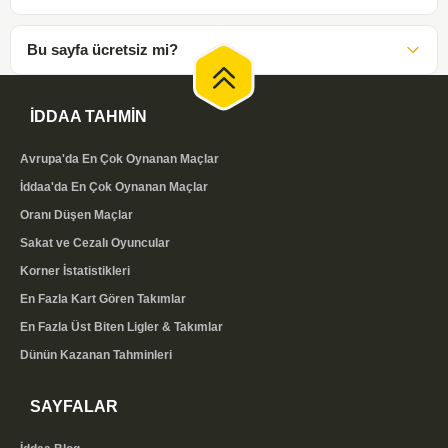
Bu sayfa ücretsiz mi?
İDDAA TAHMİN
Avrupa'da En Çok Oynanan Maçlar
İddaa'da En Çok Oynanan Maçlar
Oranı Düşen Maçlar
Sakat ve Cezalı Oyuncular
Korner İstatistikleri
En Fazla Kart Gören Takımlar
En Fazla Üst Biten Ligler & Takımlar
Dünün Kazanan Tahminleri
SAYFALAR