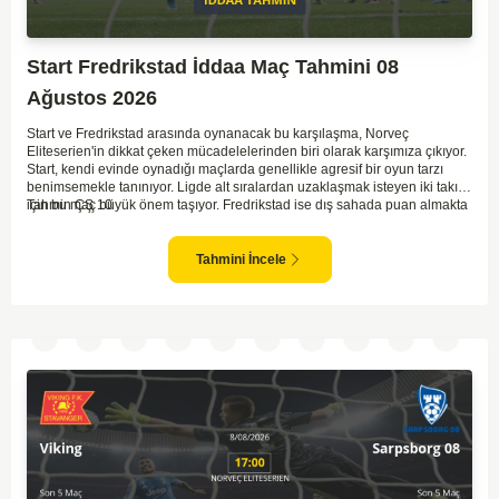
Start Fredrikstad İddaa Maç Tahmini 08
Ağustos 2026
Start ve Fredrikstad arasında oynanacak bu karşılaşma, Norveç
Eliteserien'in dikkat çeken mücadelelerinden biri olarak karşımıza çıkıyor.
Start, kendi evinde oynadığı maçlarda genellikle agresif bir oyun tarzı
benimsemekle tanınıyor. Ligde alt sıralardan uzaklaşmak isteyen iki takım
için bu maç büyük önem taşıyor. Fredrikstad ise dış sahada puan almakta
Tahmin ÇŞ 10
zorlanan bir ekip olarak biliniyor. Bu durum, ev sahibi Start'a karşı
mücadelede zorluk çıkartabilir. Maçın temposunun yüksek olacağını ve
her iki takımın da sonuca gitmeye odaklanacağını düşünüyorum.
Tahmini İncele