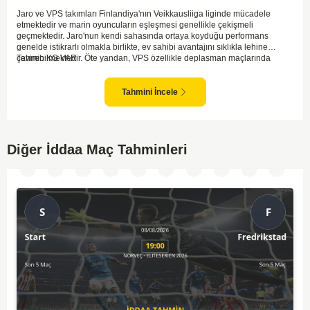
Jaro ve VPS takımları Finlandiya'nın Veikkausliiga liginde mücadele
etmektedir ve marin oyuncuların eşleşmesi genellikle çekişmeli
geçmektedir. Jaro'nun kendi sahasında ortaya koyduğu performans
genelde istikrarlı olmakla birlikte, ev sahibi avantajını sıklıkla lehine
çevirebilmektedir. Öte yandan, VPS özellikle deplasman maçlarında
Tahmin KG VAR
zaman zaman zorluk yaşayabilmektedir ancak hücum anlamında etkili
anlar yakalayabilmektedir. İki takım arasındaki tarihsel rekabet dikkate
alındığında, maçın dengede geçmesi olasıdır ve her iki tarafın da gol
Tahmini İncele
şansı bulunmaktadır. Özellikle Jaro'nun savunma zaafları ve VPS'nin hızlı
hücum gücü göz önüne alındığında, her iki takımın da fileleri
havalandırması muhtemeldir. Bu bağlamda, maçın hem mücadeleci hem
de gollü geçeceği öngörülmektedir.
Diğer İddaa Maç Tahminleri