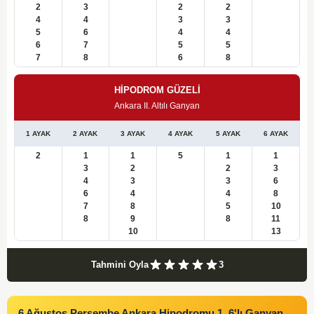
2
3
2
2
4
4
3
3
5
6
4
4
6
7
5
5
7
8
6
8
HİPODROM GÜZELİ
Ankara II. Altılı Ganyan
1 AYAK
2 AYAK
3 AYAK
4 AYAK
5 AYAK
6 AYAK
2
1
1
5
1
1
3
2
2
3
4
3
3
6
6
4
4
8
7
8
5
10
8
9
8
11
10
13
Tahmini Oyla
3
6 Ağustos Perşembe Ankara Hipodromu 1. 6'lı Ganyan