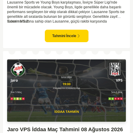
Lausanne Sports ve Young Boys karşılaşması, İsviçre Süper Ligi'nde
önemli bir mücadele olacak. Young Boys, ligde genellikle daha başarılı
performans sergileyen bir ekip olarak dikkat çekiyor. Lausanne Sports ise
genellikle alt sıralarda bulunan bir görüntü sergiliyor. Genellikle zayıf
savunma hattına sahip olan Lausanne, güçlü rakibi karşısında
Tahmin MS 2
zorlanabilir. Young Boys'un hücum hattı rakibine göre daha etkili olabilir.
Maçın sonucunda Young Boys'un galip gelme olasılığı yüksek görünüyor.
Tahmini İncele
Jaro VPS İddaa Maç Tahmini 08 Ağustos 2026