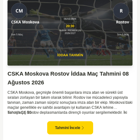
CSKA Moskova Rostov İddaa Maç Tahmini 08
Ağustos 2026
CSKA Moskova, geçmişte önemli başarılara imza atan ve sürekli üst
sıraları zorlayan bir takım olarak bilinir. Rostov ise mücadeleci yapısıyla
tanınan, zaman zaman sürpriz sonuçlara imza atan bir ekip. Moskova'daki
maçlar genellikle ev sahibi avantajını iyi kullanan CSKA lehine
sonuçlanır. Rostov deplasmanlarda dirençli oyunlar sergilemektedir. İki
Tahmin ÇŞ 10
takım arasındaki genel denge, CSKA'nın az farkla da olsa üstün olduğunu
göstermektedir. CSKA'nın evinde oynayacak olması ve genel istatistikler
göz önüne alındığında, CSKA'nın sahasında kolay kolay puan
Tahmini İncele
kaybetmeyeceğini söyleyebiliriz.