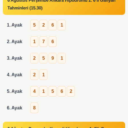
6 Ağustos Perşembe Ankara Hipodromu 2. 6'lı Ganyan
Tahminleri (15.30)
1. Ayak
5
2
6
1
2. Ayak
1
7
6
3. Ayak
2
5
9
1
4. Ayak
2
1
5. Ayak
4
1
5
6
2
6. Ayak
8