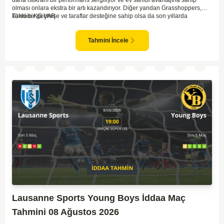
daha istikrarlı bir performans sergiliyor ve ev sahibi avantajına sahip
olması onlara ekstra bir artı kazandırıyor. Diğer yandan Grasshoppers,
köklü bir geçmişe ve taraftar desteğine sahip olsa da son yıllarda
Tahmin KG VAR
beklenilen istikrarı yakalayabilmiş değil. Servette'nin hücum hattı,
genellikle maçlarda gol yollarında etkili olurken, Grasshoppers savunma
anlamında zaman zaman sorunlar yaşayabiliyor. Bu durumda,
Tahmini İncele
karşılaşmanın gollü geçmesi muhtemel gözüküyor. İki takımın oyun tarzını
ve genel performanslarını göz önüne alırsak, karşılıklı gollerin izleneceği
bir maç olabilir.
Lausanne Sports Young Boys İddaa Maç
Tahmini 08 Ağustos 2026