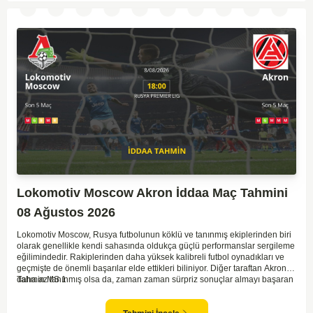
Lokomotiv Moscow Akron İddaa Maç Tahmini
08 Ağustos 2026
Lokomotiv Moscow, Rusya futbolunun köklü ve tanınmış ekiplerinden biri
olarak genellikle kendi sahasında oldukça güçlü performanslar sergileme
eğilimindedir. Rakiplerinden daha yüksek kalibreli futbol oynadıkları ve
geçmişte de önemli başarılar elde ettikleri biliniyor. Diğer taraftan Akron,
daha az tanınmış olsa da, zaman zaman sürpriz sonuçlar almayı başaran
Tahmin MS 1
bir takım olarak dikkat çekmektedir. Ancak genellikle Lokomotiv gibi köklü
ve güçlü ekipler karşısında istikrarlı bir performans sergilemekte