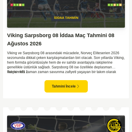
Viking Sarpsborg 08 İddaa Maç Tahmini 08
Ağustos 2026
Viking ve Sarpsborg 08 arasındaki mücadele, Norveç Eliteserien 2026
sezonunda dikkat çeken karşılaşmalardan biri olacak. Son yıllarda Viking,
hem formda görüntüsüyle hem de ev sahibi avantajıyla rakiplerine
genellikle üstünlük sağladı. Sarpsborg 08 ise özellikle deplasman
maçlarında zaman zaman savunma zafiyeti yaşayan bir takım olarak
Tahmin MS 1
dikkat çekiyor. Viking'in sahasında kontrollü oynaması, onları favori
yapıyor. Sarpsborg'un ise sürpriz yapabilme potansiyeli olsa da,
genellikle güçlü rakipler karşısında tutunmakta zorlandıkları biliniyor. Bu
Tahmini İncele
doğrultuda, Viking'in galibiyete yakın olabileceği bir maç beklenebilir.