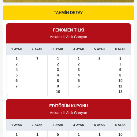
TAHMİN DETAY
FENOMEN TİLKİ
Ankara II. Altılı Ganyan
1 AYAK
2 AYAK
3 AYAK
4 AYAK
5 AYAK
6 AYAK
1
7
1
1
3
1
2
2
2
3
4
3
3
6
5
4
4
8
6
8
5
10
7
9
6
11
10
13
EDİTÖRÜN KUPONU
Ankara II. Altılı Ganyan
1 AYAK
2 AYAK
3 AYAK
4 AYAK
5 AYAK
6 AYAK
1
1
5
1
1
10