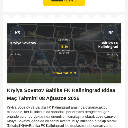
zorlanabilirler. Lokomotiv Moscow'un mevcut form durumunun ve evinde
Tahmini İncele
oynama avantajının, bu karşılaşmada belirleyici olması muhtemel
gözüküyor. Bu sebeple, maç sonucu olarak Lokomotiv’in galibiyetle
ayrılması daha yüksek ihtimal taşımaktadır.
Krylya Sovetov Baltika FK Kaliningrad İddaa
Maç Tahmini 08 Ağustos 2026
Krylya Sovetov ve Baltika FK Kaliningrad arasında oynanacak bu
mücadele, her iki takımın da sahadaki performans dengelerini göz
önünde bulundurduklarında önemli bir karşılaşma olarak göze çarpıyor.
Krylya Sovetov, genelde ev sahibi avantajını iyi kullanan bir ekip olarak
dikkat çekiyor. Baltika FK Kaliningrad ise deplasmanda zaman zaman
Tahmin KG VAR