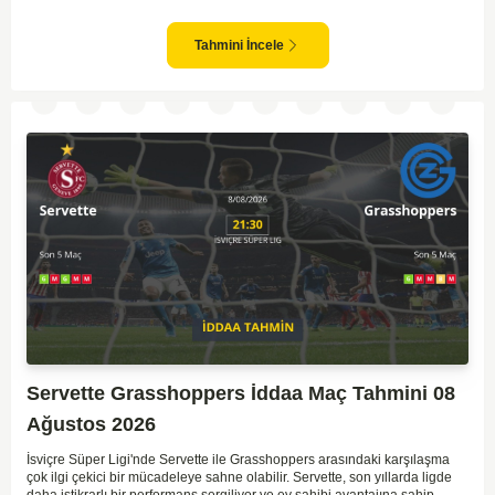
sürpriz sonuçlar elde eden bir takım olarak bilinir. Krylya Sovetov'un saha
ve seyirci desteğini arkasına alarak gol yollarında etkili olması, maçın
seyrini değiştirebilecek bir faktör olarak değerlendiriliyor. Bununla birlikte,
Tahmini İncele
Baltika'nın savunma direncini kırabilmesi, maçı daha heyecanlı hale
getirebilir. İki takımın da skor üretme potansiyeline sahip olması göz
önünde bulundurularak, karşılıklı gol olası bir sonuç gibi duruyor.
Servette Grasshoppers İddaa Maç Tahmini 08
Ağustos 2026
İsviçre Süper Ligi'nde Servette ile Grasshoppers arasındaki karşılaşma
çok ilgi çekici bir mücadeleye sahne olabilir. Servette, son yıllarda ligde