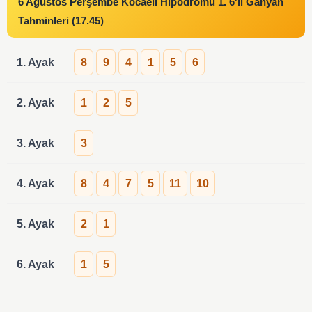
6 Ağustos Perşembe Kocaeli Hipodromu 1. 6'lı Ganyan
Tahminleri (17.45)
1. Ayak
8
9
4
1
5
6
2. Ayak
1
2
5
3. Ayak
3
4. Ayak
8
4
7
5
11
10
5. Ayak
2
1
6. Ayak
1
5