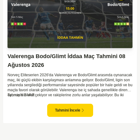
Valerenga Bodo/Glimt İddaa Maç Tahmini 08
Ağustos 2026
Norveç Eliteserien 2026'da Valerenga ve Bodo/Glimt arasında oynanacak
maç, iki güçlü ekibin karşılaşması anlamına geliyor. Bodo/Glimt, ligin son
yıllarında sergilediği performanslar sayesinde popüler bir hale geldi ve bu
maçta favori olarak görülebilir. Valerenga ise iç sahada genellikle dirençli
oyunuyla dikkat çekiyor ve rakiplerine zorlu anlar yaşatabiliyor. Bu iki
Tahmin KG VAR
takım arasındaki maçlar genellikle çekişmeli geçiyor ve bol gollü
karşılaşmalara tanık olabiliyoruz. Taraftar desteğini arkasına alarak
sahasında etkili performans sergileyen Valerenga, Bodo/Glimt karşısında
Tahmini İncele
gol bulmakta zorlanmayabilir. Aynı şekilde, Bodo/Glimt'in de hücum gücü
düşünüldüğünde karşılıklı goller izleyeceğimiz bir maç olması muhtemel
görünüyor.