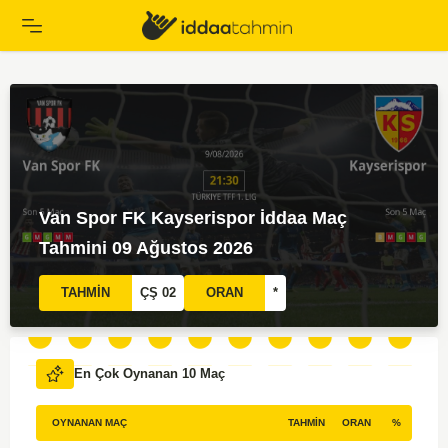
Bodrum FK Bursaspor İddaa Maç Tahmini
09 Ağustos 2026
TAHMİN
KG VAR
ORAN
*
En Çok Oynanan 10 Maç
OYNANAN MAÇ
TAHMIN
ORAN
%