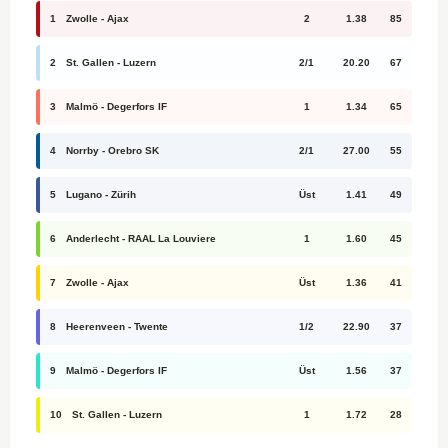
1
Zwolle - Ajax
2
1.38
85
2
St. Gallen - Luzern
2/1
20.20
67
3
Malmö - Degerfors IF
1
1.34
65
4
Norrby - Orebro SK
2/1
27.00
55
5
Lugano - Zürih
Üst
1.41
49
6
Anderlecht - RAAL La Louviere
1
1.60
45
7
Zwolle - Ajax
Üst
1.36
41
8
Heerenveen - Twente
1/2
22.90
37
9
Malmö - Degerfors IF
Üst
1.56
37
10
St. Gallen - Luzern
1
1.72
28