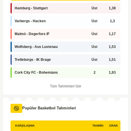
Hamburg - Stuttgart
Üst
1,38
Varbergs - Hacken
Üst
1,3
Malmö - Degerfors IF
Üst
1,17
Wolfsberg - Aus Lustenau
Üst
1,53
Trelleborgs - IK Brage
Üst
1,51
Cork City FC - Bohemians
2
1,93
Tüm Tahminleri Gör
Popüler Basketbol Tahminleri
KARŞILAŞMA
TAHMIN
ORAN