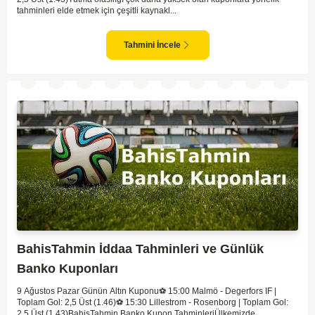
tahminleri elde etmek için çeşitli kaynakl...
Tahmini İncele
BahisTahmin İddaa Tahminleri ve Günlük
Banko Kuponları
9 Ağustos Pazar Günün Altın Kuponu​⚽️ 15:00 Malmö - Degerfors IF |
Toplam Gol: 2,5 Üst (1.46)⚽️ 15:30 Lillestrom - Rosenborg | Toplam Gol:
2,5 Üst (1.43)BahisTahmin Banko Kupon TahminleriÜlkemizde