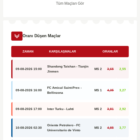
Tüm Maçları Gör
Oranı Düşen Maçlar
ZAMAN
KARŞILAŞMALAR
ORANLAR
Shandong Taishan - Tianjin
09-08-2026 15:00
MS 2
3,65
2,55
Jinmen
FC Amical Saint-Prex -
09-08-2026 16:00
MS 1
4,35
3,27
Bellinzona
09-08-2026 17:00
Inter Turku - Lahti
MS 2
3,81
2,92
Oriente Petrolero - FC
10-08-2026 02:30
MS 2
4,85
3,77
Universitario de Vinto