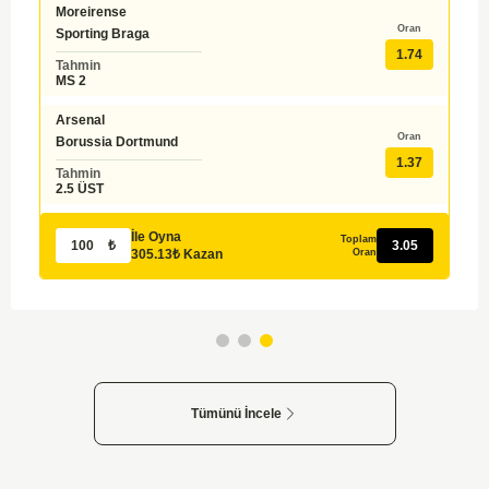
Groningen
Oran
Utrecht
1.57
Tahmin
İY 0
PEC Zwolle
Oran
Ajax
1.31
Tahmin
İY 0
İle Oyna
Toplam
₺
2.82
281.77₺ Kazan
Oran
Tümünü İncele