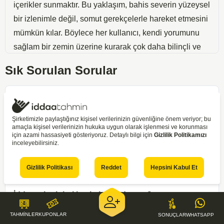
içerikler sunmaktır. Bu yaklaşım, bahis severin yüzeysel
bir izlenimle değil, somut gerekçelerle hareket etmesini
mümkün kılar. Böylece her kullanıcı, kendi yorumunu
sağlam bir zemin üzerine kurarak çok daha bilinçli ve
kontrollü hareket etme imkânı bulur.
Sık Sorulan Sorular
Günümüzde iddaa tahminleri, geçmişte olduğu gibi
yalnızca "ev sahibi mi kazanır, deplasman mı?"
İddaa tahmin nedir?
sorusuyla sınırlı değildir. Modern tahmin yaklaşımı;
Şirketimizle paylaştığınız kişisel verilerinizin güvenliğine önem veriyor; bu
maçın temposunu, toplam gol beklentisini, ilk yarı ve
amaçla kişisel verilerinizin hukuka uygun olarak işlenmesi ve korunması
Günlük iddaa tahminleri nereden takip edilir?
için azami hassasiyeti gösteriyoruz. Detaylı bilgi için
Gizlilik Politikamızı
ikinci yarı eğilimlerini, karşılıklı gol olasılığını, hatta
inceleyebilirsiniz.
korner ve kart sayılarını dahi kapsar. Bu çok yönlü
İddaa tahminleri ücretsiz mi?
bakış, bahis severlere çok daha geniş bir seçenek
Gizlilik Politikası
Reddet
Hepsini Kabul Et
yelpazesi sunar ve riski farklı şekillerde yönetme imkânı
tanır. Bir maçı doğru okumak, yalnızca kazanan tarafı
İddaa tahminleri kesin kazandırır mı?
bulmaktan ibaret değildir; oyunun nasıl bir seyir
TAHMİNLER
KUPONLAR
SONUÇLAR
WHATSAPP
izleyeceğini, hangi anlarda kırılma yaşanabileceğini