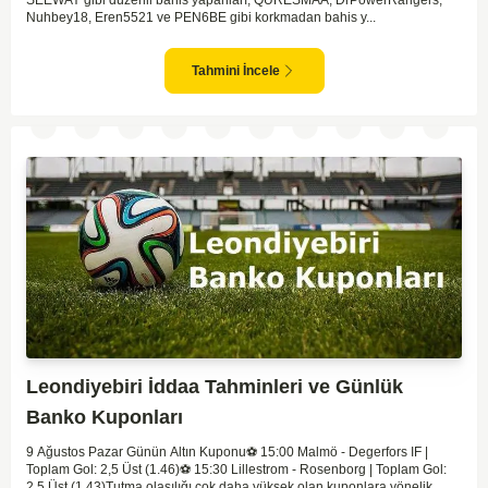
SEEWAY gibi düzenli bahis yapanları, QURESMAA, DrPowerRangers,
Nuhbey18, Eren5521 ve PEN6BE gibi korkmadan bahis y...
Tahmini İncele
Leondiyebiri İddaa Tahminleri ve Günlük
Banko Kuponları
9 Ağustos Pazar Günün Altın Kuponu​⚽️ 15:00 Malmö - Degerfors IF |
Toplam Gol: 2,5 Üst (1.46)⚽️ 15:30 Lillestrom - Rosenborg | Toplam Gol:
2,5 Üst (1.43)Tutma olasılığı çok daha yüksek olan kuponlara yönelik