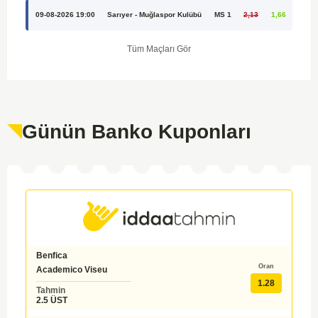
09-08-2026 19:00
Sarıyer - Muğlaspor Kulübü
MS 1
2,13
1,66
Tüm Maçları Gör
Günün Banko Kuponları
Sparta Rotterdam
Oran
Feyenoord
1.37
Tahmin
İY 0