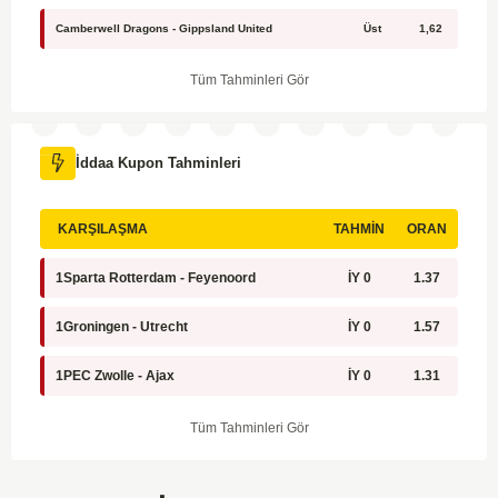
Camberwell Dragons - Gippsland United
Üst
1,62
Tüm Tahminleri Gör
İddaa Kupon Tahminleri
KARŞILAŞMA
TAHMIN
ORAN
1
Sparta Rotterdam - Feyenoord
İY 0
1.37
1
Groningen - Utrecht
İY 0
1.57
1
PEC Zwolle - Ajax
İY 0
1.31
Tüm Tahminleri Gör