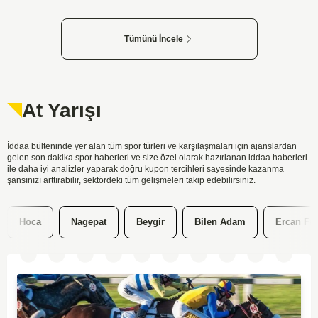
Tümünü İncele
At Yarışı
İddaa bülteninde yer alan tüm spor türleri ve karşılaşmaları için ajanslardan
gelen son dakika spor haberleri ve size özel olarak hazırlanan iddaa haberleri
ile daha iyi analizler yaparak doğru kupon tercihleri sayesinde kazanma
şansınızı arttırabilir, sektördeki tüm gelişmeleri takip edebilirsiniz.
Nagepat
Beygir
Bilen Adam
Ercan Fırtına
N