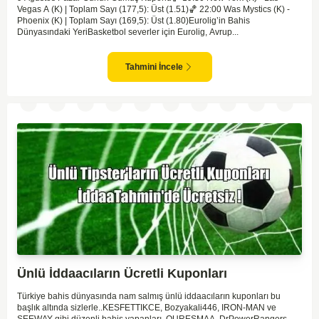
Vegas A (K) | Toplam Sayı (177,5): Üst (1.51)🏀 22:00 Was Mystics (K) -
Phoenix (K) | Toplam Sayı (169,5): Üst (1.80)Eurolig’in Bahis
Dünyasındaki YeriBasketbol severler için Eurolig, Avrup...
Tahmini İncele
Ünlü İddaacıların Ücretli Kuponları
Türkiye bahis dünyasında nam salmış ünlü iddaacıların kuponları bu
başlık altında sizlerle..KESFETTIKCE, Bozyakali446, IRON-MAN ve