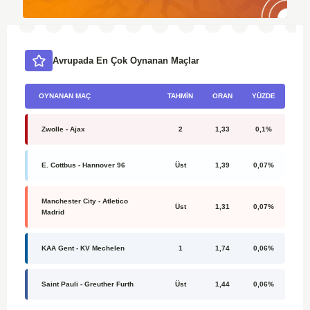
Avrupada En Çok Oynanan Maçlar
OYNANAN MAÇ
TAHMIN
ORAN
YÜZDE
Zwolle - Ajax
2
1,33
0,1%
E. Cottbus - Hannover 96
Üst
1,39
0,07%
Manchester City - Atletico
Üst
1,31
0,07%
Madrid
KAA Gent - KV Mechelen
1
1,74
0,06%
Saint Pauli - Greuther Furth
Üst
1,44
0,06%