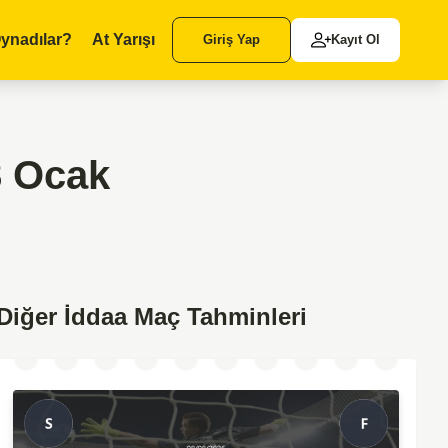
ynadılar?
At Yarışı
Giriş Yap
Kayıt Ol
8 Ocak
Diğer İddaa Maç Tahminleri