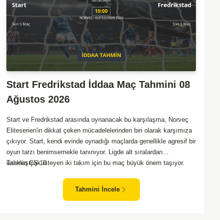
Start Fredrikstad İddaa Maç Tahmini 08
Ağustos 2026
Start ve Fredrikstad arasında oynanacak bu karşılaşma, Norveç
Eliteserien'in dikkat çeken mücadelelerinden biri olarak karşımıza
çıkıyor. Start, kendi evinde oynadığı maçlarda genellikle agresif bir
oyun tarzı benimsemekle tanınıyor. Ligde alt sıralardan
uzaklaşmak isteyen iki takım için bu maç büyük önem taşıyor.
Tahmin ÇŞ 10
Fredrikstad ise dış sahada puan almakta zorlanan bir ekip olarak
biliniyor. Bu durum, ev sahibi Start'a karşı mücadelede zorluk
Tahmini İncele
çıkartabilir. Maçın temposunun yüksek olacağını ve her iki takımın
da sonuca gitmeye odaklanacağını düşünüyorum.