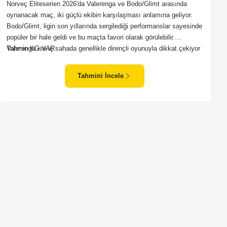
Norveç Eliteserien 2026'da Valerenga ve Bodo/Glimt arasında
oynanacak maç, iki güçlü ekibin karşılaşması anlamına geliyor.
Bodo/Glimt, ligin son yıllarında sergilediği performanslar sayesinde
popüler bir hale geldi ve bu maçta favori olarak görülebilir.
Valerenga ise iç sahada genellikle dirençli oyunuyla dikkat çekiyor
Tahmin KG VAR
ve rakiplerine zorlu anlar yaşatabiliyor. Bu iki takım arasındaki
maçlar genellikle çekişmeli geçiyor ve bol gollü karşılaşmalara
Tahmini İncele
tanık olabiliyoruz. Taraftar desteğini arkasına alarak sahasında
etkili performans sergileyen Valerenga, Bodo/Glimt karşısında gol
bulmakta zorlanmayabilir. Aynı şekilde, Bodo/Glimt'in de hücum
gücü düşünüldüğünde karşılıklı goller izleyeceğimiz bir maç
olması muhtemel görünüyor.