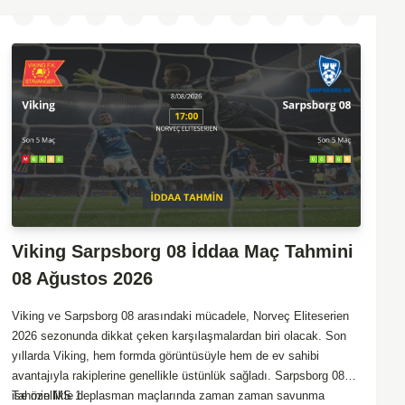
Viking Sarpsborg 08 İddaa Maç Tahmini
08 Ağustos 2026
Viking ve Sarpsborg 08 arasındaki mücadele, Norveç Eliteserien
2026 sezonunda dikkat çeken karşılaşmalardan biri olacak. Son
yıllarda Viking, hem formda görüntüsüyle hem de ev sahibi
avantajıyla rakiplerine genellikle üstünlük sağladı. Sarpsborg 08
ise özellikle deplasman maçlarında zaman zaman savunma
Tahmin MS 1