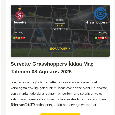
Lokomotiv’in galibiyetle ayrılması daha yüksek ihtimal
taşımaktadır.
Servette Grasshoppers İddaa Maç
Tahmini 08 Ağustos 2026
İsviçre Süper Ligi'nde Servette ile Grasshoppers arasındaki
karşılaşma çok ilgi çekici bir mücadeleye sahne olabilir. Servette,
son yıllarda ligde daha istikrarlı bir performans sergiliyor ve ev
sahibi avantajına sahip olması onlara ekstra bir artı kazandırıyor.
Diğer yandan Grasshoppers, köklü bir geçmişe ve taraftar
Tahmin KG VAR
desteğine sahip olsa da son yıllarda beklenilen istikrarı