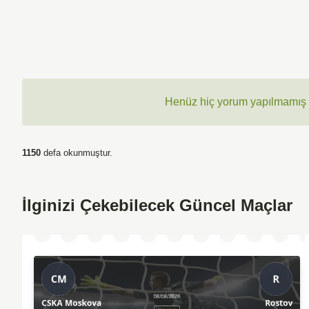
Henüz hiç yorum yapılmamış ,
1150
defa okunmuştur.
İlginizi Çekebilecek Güncel Maçlar