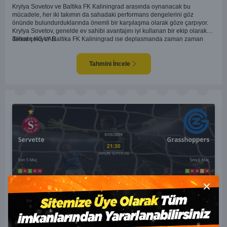
Krylya Sovetov ve Baltika FK Kaliningrad arasında oynanacak bu
mücadele, her iki takımın da sahadaki performans dengelerini göz
önünde bulundurduklarında önemli bir karşılaşma olarak göze çarpıyor.
Krylya Sovetov, genelde ev sahibi avantajını iyi kullanan bir ekip olarak
dikkat çekiyor. Baltika FK Kaliningrad ise deplasmanda zaman zaman
Tahmin KG VAR
sürpriz sonuçlar elde eden bir takım olarak bilinir. Krylya Sovetov'un saha
ve seyirci desteğini arkasına alarak gol yollarında etkili olması, maçın
seyrini değiştirebilecek bir faktör olarak değerlendiriliyor. Bununla birlikte,
Tahmini İncele
Baltika'nın savunma direncini kırabilmesi, maçı daha heyecanlı hale
getirebilir. İki takımın da skor üretme potansiyeline sahip olması göz
önünde bulundurularak, karşılıklı gol olası bir sonuç gibi duruyor.
Close m
Servette Grasshoppers İddaa Maç Tahmini 08