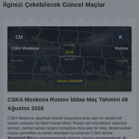
İlginizi Çekebilecek Güncel Maçlar
CSKA Moskova Rostov İddaa Maç Tahmini 08
Ağustos 2026
CSKA Moskova, geçmişte önemli başarılara imza atan ve sürekli üst
sıraları zorlayan bir takım olarak bilinir. Rostov ise mücadeleci yapısıyla
tanınan, zaman zaman sürpriz sonuçlara imza atan bir ekip. Moskova'daki
maçlar genellikle ev sahibi avantajını iyi kullanan CSKA lehine
sonuçlanır. Rostov deplasmanlarda dirençli oyunlar sergilemektedir. İki
Tahmin ÇŞ 10