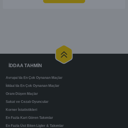
gol bulmakta zorlanmayabilir. Aynı şekilde, Bodo/Glimt'in de hücum gücü
düşünüldüğünde karşılıklı goller izleyeceğimiz bir maç olması muhtemel
görünüyor.
İDDAA TAHMİN
Avrupa'da En Çok Oynanan Maçlar
İddaa'da En Çok Oynanan Maçlar
Oranı Düşen Maçlar
Sakat ve Cezalı Oyuncular
Korner İstatistikleri
En Fazla Kart Gören Takımlar
En Fazla Üst Biten Ligler & Takımlar