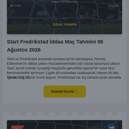
Start Fredrikstad İddaa Maç Tahmini 08
Ağustos 2026
Start ve Fredrikstad arasında oynanacak bu karşılaşma, Norveç
Eliteserien'in dikkat çeken mücadelelerinden biri olarak karşımıza çıkıyor.
Start, kendi evinde oynadığı maçlarda genellikle agresif bir oyun tarzı
benimsemekle tanınıyor. Ligde alt sıralardan uzaklaşmak isteyen iki takım
için bu maç büyük önem taşıyor. Fredrikstad ise dış sahada puan almakta
Tahmin ÇŞ 10
zorlanan bir ekip olarak biliniyor. Bu durum, ev sahibi Start'a karşı
mücadelede zorluk çıkartabilir. Maçın temposunun yüksek olacağını ve
her iki takımın da sonuca gitmeye odaklanacağını düşünüyorum.
Tahmini İncele