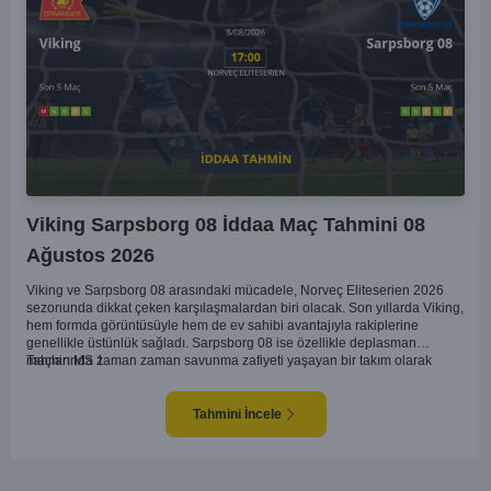
Viking Sarpsborg 08 İddaa Maç Tahmini 08
Ağustos 2026
Viking ve Sarpsborg 08 arasındaki mücadele, Norveç Eliteserien 2026
sezonunda dikkat çeken karşılaşmalardan biri olacak. Son yıllarda Viking,
hem formda görüntüsüyle hem de ev sahibi avantajıyla rakiplerine
genellikle üstünlük sağladı. Sarpsborg 08 ise özellikle deplasman
maçlarında zaman zaman savunma zafiyeti yaşayan bir takım olarak
Tahmin MS 1
dikkat çekiyor. Viking'in sahasında kontrollü oynaması, onları favori
yapıyor. Sarpsborg'un ise sürpriz yapabilme potansiyeli olsa da,
genellikle güçlü rakipler karşısında tutunmakta zorlandıkları biliniyor. Bu
Tahmini İncele
doğrultuda, Viking'in galibiyete yakın olabileceği bir maç beklenebilir.