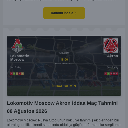
takım arasındaki genel denge, CSKA'nın az farkla da olsa üstün olduğunu
göstermektedir. CSKA'nın evinde oynayacak olması ve genel istatistikler
göz önüne alındığında, CSKA'nın sahasında kolay kolay puan
Tahmini İncele
kaybetmeyeceğini söyleyebiliriz.
Lokomotiv Moscow Akron İddaa Maç Tahmini
08 Ağustos 2026
Lokomotiv Moscow, Rusya futbolunun köklü ve tanınmış ekiplerinden biri
olarak genellikle kendi sahasında oldukça güçlü performanslar sergileme