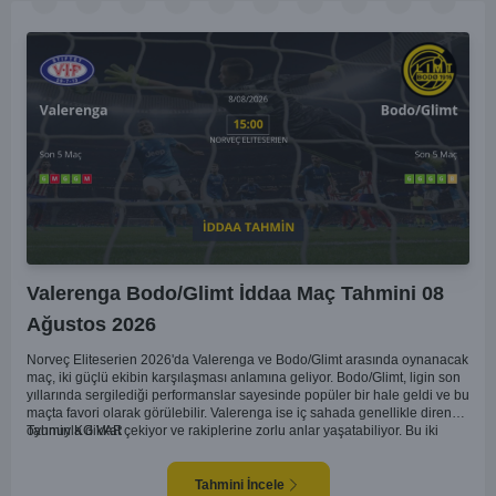
Valerenga Bodo/Glimt İddaa Maç Tahmini 08
Ağustos 2026
Norveç Eliteserien 2026'da Valerenga ve Bodo/Glimt arasında oynanacak
maç, iki güçlü ekibin karşılaşması anlamına geliyor. Bodo/Glimt, ligin son
yıllarında sergilediği performanslar sayesinde popüler bir hale geldi ve bu
maçta favori olarak görülebilir. Valerenga ise iç sahada genellikle dirençli
oyunuyla dikkat çekiyor ve rakiplerine zorlu anlar yaşatabiliyor. Bu iki
Tahmin KG VAR
takım arasındaki maçlar genellikle çekişmeli geçiyor ve bol gollü
karşılaşmalara tanık olabiliyoruz. Taraftar desteğini arkasına alarak
sahasında etkili performans sergileyen Valerenga, Bodo/Glimt karşısında
Tahmini İncele