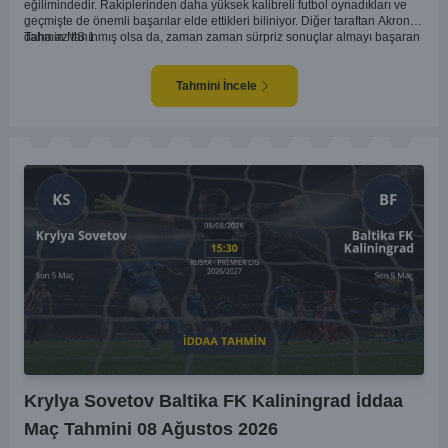
eğilimindedir. Rakiplerinden daha yüksek kalibreli futbol oynadıkları ve
geçmişte de önemli başarılar elde ettikleri biliniyor. Diğer taraftan Akron,
daha az tanınmış olsa da, zaman zaman sürpriz sonuçlar almayı başaran
Tahmin MS 1
bir takım olarak dikkat çekmektedir. Ancak genellikle Lokomotiv gibi köklü
ve güçlü ekipler karşısında istikrarlı bir performans sergilemekte
zorlanabilirler. Lokomotiv Moscow'un mevcut form durumunun ve evinde
Tahmini İncele
oynama avantajının, bu karşılaşmada belirleyici olması muhtemel
gözüküyor. Bu sebeple, maç sonucu olarak Lokomotiv’in galibiyetle
ayrılması daha yüksek ihtimal taşımaktadır.
Krylya Sovetov Baltika FK Kaliningrad İddaa
Maç Tahmini 08 Ağustos 2026