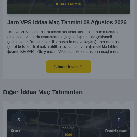
Jaro VPS İddaa Maç Tahmini 08 Ağustos 2026
Jaro ve VPS takımları Finlandiya'nın Veikkausliiga liginde mücadele
etmektedir ve marin oyuncuların eşleşmesi genellikle çekişmeli
geçmektedir. Jaro'nun kendi sahasında ortaya koyduğu performans
genelde istikrarlı olmakla birlikte, ev sahibi avantajını sıklıkla lehine
çevirebilmektedir. Öte yandan, VPS özellikle deplasman maçlarında
Tahmin KG VAR
zaman zaman zorluk yaşayabilmektedir ancak hücum anlamında etkili
anlar yakalayabilmektedir. İki takım arasındaki tarihsel rekabet dikkate
alındığında, maçın dengede geçmesi olasıdır ve her iki tarafın da gol
Tahmini İncele
şansı bulunmaktadır. Özellikle Jaro'nun savunma zaafları ve VPS'nin hızlı
hücum gücü göz önüne alındığında, her iki takımın da fileleri
havalandırması muhtemeldir. Bu bağlamda, maçın hem mücadeleci hem
de gollü geçeceği öngörülmektedir.
Diğer İddaa Maç Tahminleri