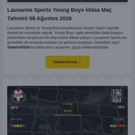
Lausanne Sports Young Boys İddaa Maç
Tahmini 08 Ağustos 2026
Lausanne Sports ve Young Boys karşılaşması, İsviçre Süper Ligi'nde
önemli bir mücadele olacak. Young Boys, ligde genellikle daha başarılı
performans sergileyen bir ekip olarak dikkat çekiyor. Lausanne Sports ise
genellikle alt sıralarda bulunan bir görüntü sergiliyor. Genellikle zayıf
savunma hattına sahip olan Lausanne, güçlü rakibi karşısında
Tahmin MS 2
zorlanabilir. Young Boys'un hücum hattı rakibine göre daha etkili olabilir.
Maçın sonucunda Young Boys'un galip gelme olasılığı yüksek görünüyor.
Tahmini İncele