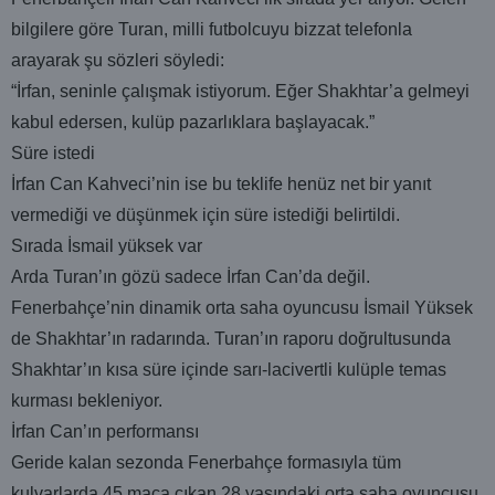
bilgilere göre Turan, milli futbolcuyu bizzat telefonla
arayarak şu sözleri söyledi:
“İrfan, seninle çalışmak istiyorum. Eğer Shakhtar’a gelmeyi
kabul edersen, kulüp pazarlıklara başlayacak.”
Süre istedi
İrfan Can Kahveci’nin ise bu teklife henüz net bir yanıt
vermediği ve düşünmek için süre istediği belirtildi.
Sırada İsmail yüksek var
Arda Turan’ın gözü sadece İrfan Can’da değil.
Fenerbahçe’nin dinamik orta saha oyuncusu İsmail Yüksek
de Shakhtar’ın radarında. Turan’ın raporu doğrultusunda
Shakhtar’ın kısa süre içinde sarı-lacivertli kulüple temas
kurması bekleniyor.
İrfan Can’ın performansı
Geride kalan sezonda Fenerbahçe formasıyla tüm
kulvarlarda 45 maça çıkan 28 yaşındaki orta saha oyuncusu,