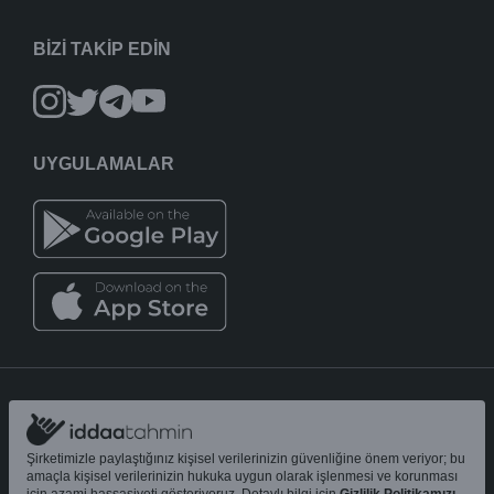
BİZİ TAKİP EDİN
UYGULAMALAR
iddaatahmin11.com
-
Copyright © 2005-2026
Tüm Hakları Saklıdır
Şirketimizle paylaştığınız kişisel verilerinizin güvenliğine önem veriyor; bu
amaçla kişisel verilerinizin hukuka uygun olarak işlenmesi ve korunması
Bu sitedeki tahmin ve analizler yalnızca
bilgilendirme amaçlıdır
;
18+