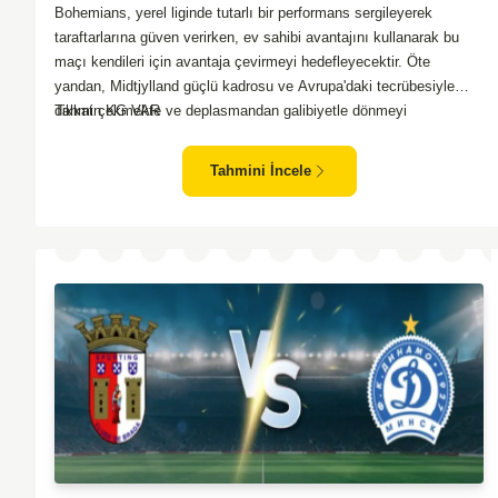
Bohemians, yerel liginde tutarlı bir performans sergileyerek
taraftarlarına güven verirken, ev sahibi avantajını kullanarak bu
maçı kendileri için avantaja çevirmeyi hedefleyecektir. Öte
yandan, Midtjylland güçlü kadrosu ve Avrupa'daki tecrübesiyle
dikkat çekmekte ve deplasmandan galibiyetle dönmeyi
Tahmin KG VAR
amaçlamaktadır. Bohemians'ın savunması, etkili Midtjylland
hücumlarına karşı dirençli bir performans göstermek zorunda
Tahmini İncele
kalacak. Midtjylland ise, Bohemians'ın agresif oyun tarzıyla başa
çıkmak için stratejik hamleler geliştirmeli. Maçta her iki takımın da
gol fırsatları bulabileceği açık; dolayısıyla tempolu ve çekişmeli bir
karşılaşma olabilir. Dengelerin çabuk değişebileceği bu tür eleme
maçlarında dikkatli olmak gerekli.