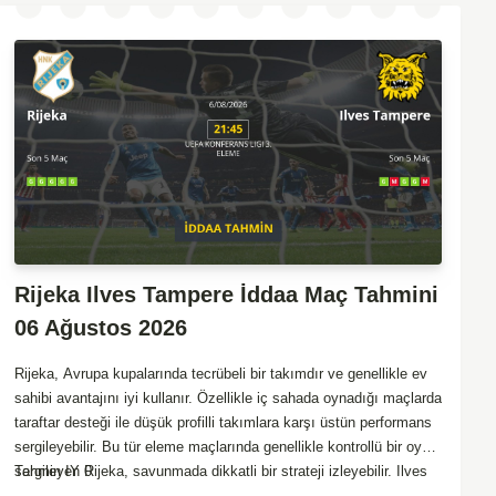
Rijeka Ilves Tampere İddaa Maç Tahmini
06 Ağustos 2026
Rijeka, Avrupa kupalarında tecrübeli bir takımdır ve genellikle ev
sahibi avantajını iyi kullanır. Özellikle iç sahada oynadığı maçlarda
taraftar desteği ile düşük profilli takımlara karşı üstün performans
sergileyebilir. Bu tür eleme maçlarında genellikle kontrollü bir oyun
sergileyen Rijeka, savunmada dikkatli bir strateji izleyebilir. Ilves
Tahmin IY 0
Tampere ise Finlandiya'nın köklü kulüplerinden biri olmasına