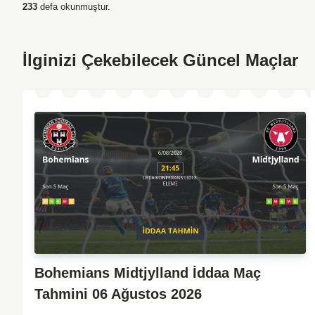
233
defa okunmuştur.
İlginizi Çekebilecek Güncel Maçlar
Bohemians Midtjylland İddaa Maç
Tahmini 06 Ağustos 2026