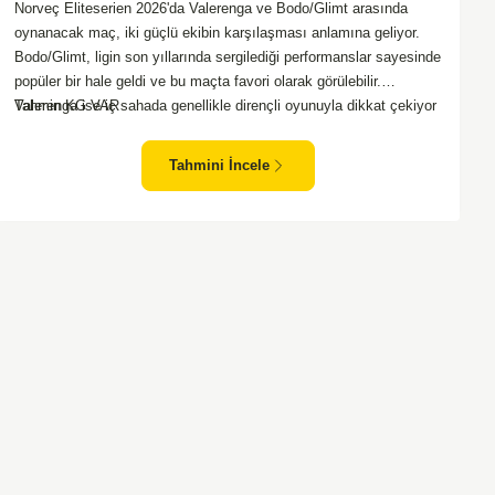
Norveç Eliteserien 2026'da Valerenga ve Bodo/Glimt arasında
oynanacak maç, iki güçlü ekibin karşılaşması anlamına geliyor.
Bodo/Glimt, ligin son yıllarında sergilediği performanslar sayesinde
popüler bir hale geldi ve bu maçta favori olarak görülebilir.
Valerenga ise iç sahada genellikle dirençli oyunuyla dikkat çekiyor
Tahmin KG VAR
ve rakiplerine zorlu anlar yaşatabiliyor. Bu iki takım arasındaki
maçlar genellikle çekişmeli geçiyor ve bol gollü karşılaşmalara
Tahmini İncele
tanık olabiliyoruz. Taraftar desteğini arkasına alarak sahasında
etkili performans sergileyen Valerenga, Bodo/Glimt karşısında gol
bulmakta zorlanmayabilir. Aynı şekilde, Bodo/Glimt'in de hücum
gücü düşünüldüğünde karşılıklı goller izleyeceğimiz bir maç
olması muhtemel görünüyor.