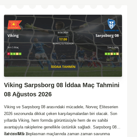
Viking Sarpsborg 08 İddaa Maç Tahmini
08 Ağustos 2026
Viking ve Sarpsborg 08 arasındaki mücadele, Norveç Eliteserien
2026 sezonunda dikkat çeken karşılaşmalardan biri olacak. Son
yıllarda Viking, hem formda görüntüsüyle hem de ev sahibi
avantajıyla rakiplerine genellikle üstünlük sağladı. Sarpsborg 08
ise özellikle deplasman maçlarında zaman zaman savunma
Tahmin MS 1