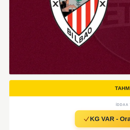
TAHM
İDDAA 
KG VAR - Oran