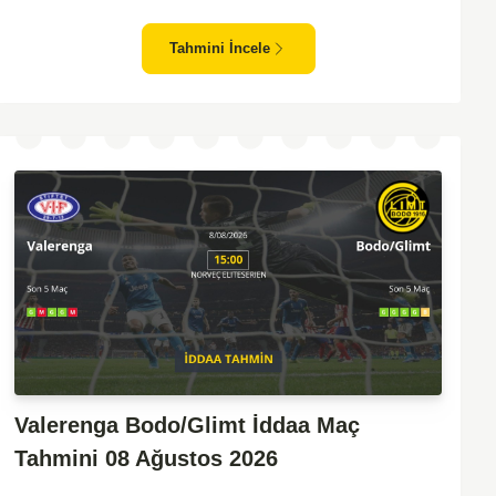
zafiyeti yaşayan bir takım olarak dikkat çekiyor. Viking'in
sahasında kontrollü oynaması, onları favori yapıyor. Sarpsborg'un
Tahmini İncele
ise sürpriz yapabilme potansiyeli olsa da, genellikle güçlü rakipler
karşısında tutunmakta zorlandıkları biliniyor. Bu doğrultuda,
Viking'in galibiyete yakın olabileceği bir maç beklenebilir.
Valerenga Bodo/Glimt İddaa Maç
Tahmini 08 Ağustos 2026