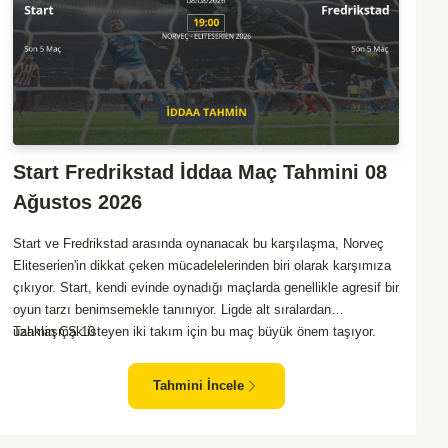
Start Fredrikstad İddaa Maç Tahmini 08
Ağustos 2026
Start ve Fredrikstad arasında oynanacak bu karşılaşma, Norveç
Eliteserien'in dikkat çeken mücadelelerinden biri olarak karşımıza
çıkıyor. Start, kendi evinde oynadığı maçlarda genellikle agresif bir
oyun tarzı benimsemekle tanınıyor. Ligde alt sıralardan
uzaklaşmak isteyen iki takım için bu maç büyük önem taşıyor.
Tahmin ÇŞ 10
Fredrikstad ise dış sahada puan almakta zorlanan bir ekip olarak
biliniyor. Bu durum, ev sahibi Start'a karşı mücadelede zorluk
Tahmini İncele
çıkartabilir. Maçın temposunun yüksek olacağını ve her iki takımın
da sonuca gitmeye odaklanacağını düşünüyorum.