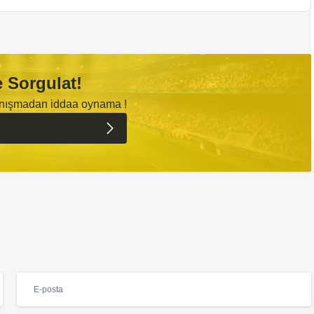
 Sorgulat!
anışmadan iddaa oynama !