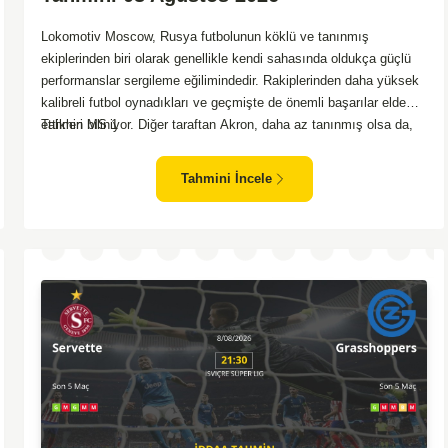
Lokomotiv Moscow, Rusya futbolunun köklü ve tanınmış
ekiplerinden biri olarak genellikle kendi sahasında oldukça güçlü
performanslar sergileme eğilimindedir. Rakiplerinden daha yüksek
kalibreli futbol oynadıkları ve geçmişte de önemli başarılar elde
ettikleri biliniyor. Diğer taraftan Akron, daha az tanınmış olsa da,
Tahmin MS 1
zaman zaman sürpriz sonuçlar almayı başaran bir takım olarak
dikkat çekmektedir. Ancak genellikle Lokomotiv gibi köklü ve
Tahmini İncele
güçlü ekipler karşısında istikrarlı bir performans sergilemekte
zorlanabilirler. Lokomotiv Moscow'un mevcut form durumunun ve
evinde oynama avantajının, bu karşılaşmada belirleyici olması
muhtemel gözüküyor. Bu sebeple, maç sonucu olarak
Lokomotiv’in galibiyetle ayrılması daha yüksek ihtimal
taşımaktadır.