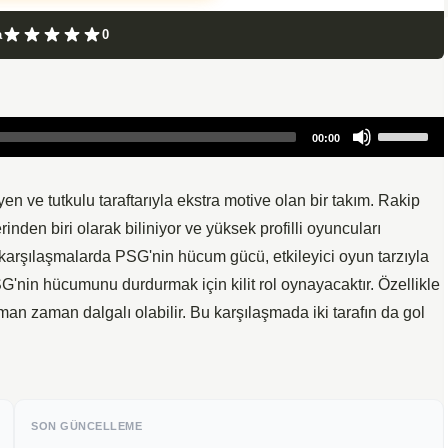
a
0
Use
00:00
Up/Down
Arrow
keys
en ve tutkulu taraftarıyla ekstra motive olan bir takım. Rakip
to
nden biri olarak biliniyor ve yüksek profilli oyuncuları
increase
 karşılaşmalarda PSG'nin hücum gücü, etkileyici oyun tarzıyla
or
SG'nin hücumunu durdurmak için kilit rol oynayacaktır. Özellikle
decrease
n zaman dalgalı olabilir. Bu karşılaşmada iki tarafın da gol
volume.
SON GÜNCELLEME