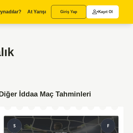
ynadılar?
At Yarışı
Giriş Yap
Kayıt Ol
lık
Diğer İddaa Maç Tahminleri