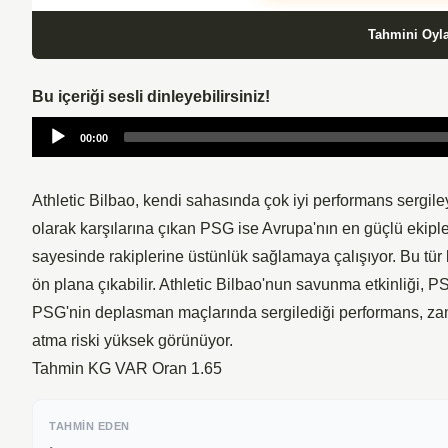
Tahmini Oyl
Bu içeriği sesli dinleyebilirsiniz!
Audio
00:00
Player
Athletic Bilbao, kendi sahasında çok iyi performans sergiley
olarak karşılarına çıkan PSG ise Avrupa'nın en güçlü ekipleri
sayesinde rakiplerine üstünlük sağlamaya çalışıyor. Bu tür
ön plana çıkabilir. Athletic Bilbao'nun savunma etkinliği, P
PSG'nin deplasman maçlarında sergilediği performans, zama
atma riski yüksek görünüyor.
Tahmin KG VAR Oran 1.65
TAHMIN EDEN