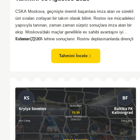
CSKA Moskova, geçmişte önemli başarılara imza atan ve sürekli
üst sıraları zorlayan bir takım olarak bilinir. Rostov ise mücadeleci
yapısıyla tanınan, zaman zaman sürpriz sonuçlara imza atan bir
ekip. Moskova'daki maçlar genellikle ev sahibi avantajını iyi
kullanan CSKA lehine sonuçlanır. Rostov deplasmanlarda dirençli
Tahmin ÇŞ 10
oyunlar sergilemektedir. İki takım arasındaki genel denge,
CSKA'nın az farkla da olsa üstün olduğunu göstermektedir.
Tahmini İncele
CSKA'nın evinde oynayacak olması ve genel istatistikler göz
önüne alındığında, CSKA'nın sahasında kolay kolay puan
kaybetmeyeceğini söyleyebiliriz.