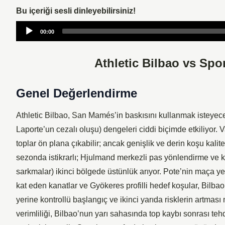
Bu içeriği sesli dinleyebilirsiniz!
Audio
00:00
Player
Athletic Bilbao vs Spor
Genel Değerlendirme
Athletic Bilbao, San Mamés’in baskısını kullanmak isteyec
Laporte’un cezalı oluşu) dengeleri ciddi biçimde etkiliyor. V
toplar ön plana çıkabilir; ancak genişlik ve derin koşu kal
sezonda istikrarlı; Hjulmand merkezli pas yönlendirme ve kan
sarkmalar) ikinci bölgede üstünlük arıyor. Pote’nin maça y
kat eden kanatlar ve Gyökeres profilli hedef koşular, Bilba
yerine kontrollü başlangıç ve ikinci yarıda risklerin artması
verimliliği, Bilbao’nun yarı sahasında top kaybı sonrası te