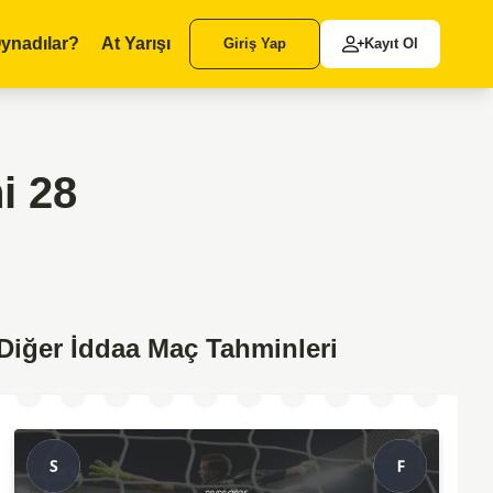
ynadılar?
At Yarışı
Giriş Yap
Kayıt Ol
i 28
Diğer İddaa Maç Tahminleri