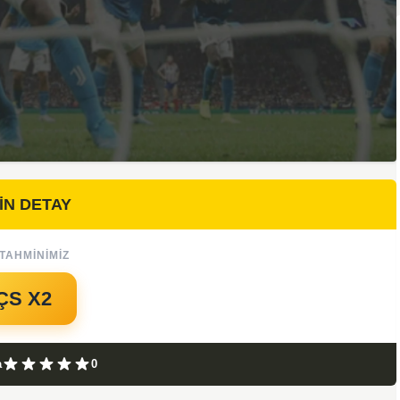
İN DETAY
TAHMINIMIZ
ÇS X2
a
0