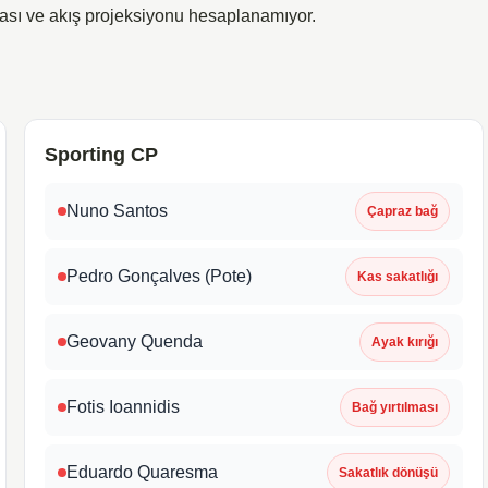
ası ve akış projeksiyonu hesaplanamıyor.
Sporting CP
Nuno Santos
Çapraz bağ
Pedro Gonçalves (Pote)
Kas sakatlığı
Geovany Quenda
Ayak kırığı
Fotis Ioannidis
Bağ yırtılması
Eduardo Quaresma
Sakatlık dönüşü