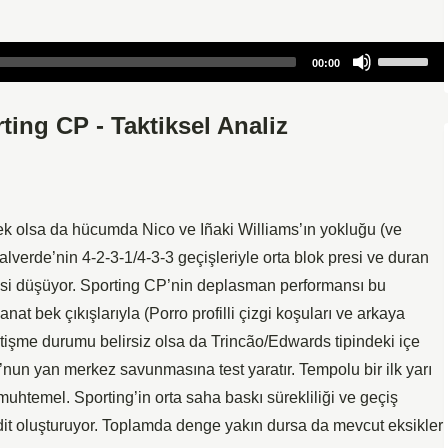
Use
00:00
Up/Down
Arrow
ting CP - Taktiksel Analiz
keys
to
increase
or
decrease
ek olsa da hücumda Nico ve Iñaki Williams’ın yokluğu (ve
volume.
alverde’nin 4-2-3-1/4-3-3 geçişleriyle orta blok presi ve duran
itesi düşüyor. Sporting CP’nin deplasman performansı bu
at bek çıkışlarıyla (Porro profilli çizgi koşuları ve arkaya
etişme durumu belirsiz olsa da Trincão/Edwards tipindeki içe
o’nun yan merkez savunmasına test yaratır. Tempolu bir ilk yarı
 muhtemel. Sporting’in orta saha baskı sürekliliği ve geçiş
hdit oluşturuyor. Toplamda denge yakın dursa da mevcut eksikler