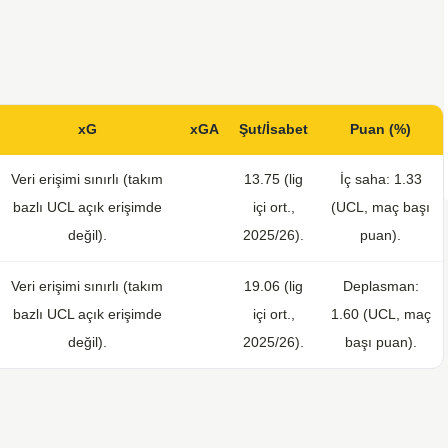
xG
xGA
Şut/İsabet
Puan (%)
Veri erişimi sınırlı (takım
13.75 (lig
İç saha: 1.33
bazlı UCL açık erişimde
içi ort.,
(UCL, maç başı
değil).
2025/26).
puan).
Veri erişimi sınırlı (takım
19.06 (lig
Deplasman:
bazlı UCL açık erişimde
içi ort.,
1.60 (UCL, maç
değil).
2025/26).
başı puan).