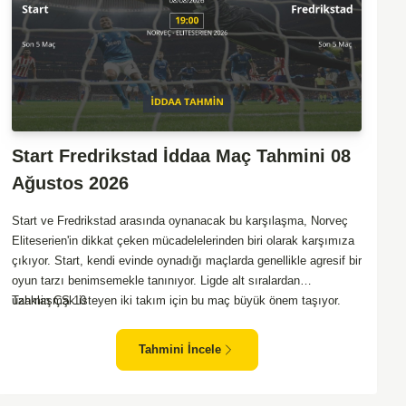
Start Fredrikstad İddaa Maç Tahmini 08
Ağustos 2026
Start ve Fredrikstad arasında oynanacak bu karşılaşma, Norveç
Eliteserien'in dikkat çeken mücadelelerinden biri olarak karşımıza
çıkıyor. Start, kendi evinde oynadığı maçlarda genellikle agresif bir
oyun tarzı benimsemekle tanınıyor. Ligde alt sıralardan
uzaklaşmak isteyen iki takım için bu maç büyük önem taşıyor.
Tahmin ÇŞ 10
Fredrikstad ise dış sahada puan almakta zorlanan bir ekip olarak
biliniyor. Bu durum, ev sahibi Start'a karşı mücadelede zorluk
Tahmini İncele
çıkartabilir. Maçın temposunun yüksek olacağını ve her iki takımın
da sonuca gitmeye odaklanacağını düşünüyorum.