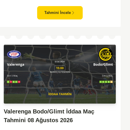
zafiyeti yaşayan bir takım olarak dikkat çekiyor. Viking'in
sahasında kontrollü oynaması, onları favori yapıyor. Sarpsborg'un
Tahmini İncele
ise sürpriz yapabilme potansiyeli olsa da, genellikle güçlü rakipler
karşısında tutunmakta zorlandıkları biliniyor. Bu doğrultuda,
Viking'in galibiyete yakın olabileceği bir maç beklenebilir.
Valerenga Bodo/Glimt İddaa Maç
Tahmini 08 Ağustos 2026