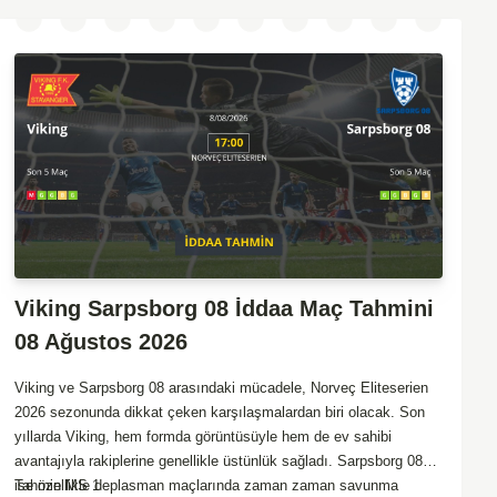
Viking Sarpsborg 08 İddaa Maç Tahmini
08 Ağustos 2026
Viking ve Sarpsborg 08 arasındaki mücadele, Norveç Eliteserien
2026 sezonunda dikkat çeken karşılaşmalardan biri olacak. Son
yıllarda Viking, hem formda görüntüsüyle hem de ev sahibi
avantajıyla rakiplerine genellikle üstünlük sağladı. Sarpsborg 08
ise özellikle deplasman maçlarında zaman zaman savunma
Tahmin MS 1