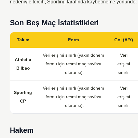
nedeniyle tercih, Sporting tarafında kaybetmeme yönünde.
Son Beş Maç İstatistikleri
Takım
Form
Gol (A/Y)
Veri erişimi sınırlı (yakın dönem
Veri
Athletic
formu için resmi maç sayfası
erişimi
Bilbao
referansı).
sınırlı.
Veri erişimi sınırlı (yakın dönem
Veri
Sporting
formu için resmi maç sayfası
erişimi
CP
referansı).
sınırlı.
Hakem