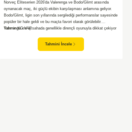
Norveç Eliteserien 2026'da Valerenga ve Bodo/Glimt arasında
oynanacak maç, iki güçlü ekibin karşılaşması anlamına geliyor.
Bodo/Glimt, ligin son yıllarında sergilediği performanslar sayesinde
popüler bir hale geldi ve bu maçta favori olarak görülebilir.
Valerenga ise iç sahada genellikle dirençli oyunuyla dikkat çekiyor
Tahmin KG VAR
ve rakiplerine zorlu anlar yaşatabiliyor. Bu iki takım arasındaki
maçlar genellikle çekişmeli geçiyor ve bol gollü karşılaşmalara
Tahmini İncele
tanık olabiliyoruz. Taraftar desteğini arkasına alarak sahasında
etkili performans sergileyen Valerenga, Bodo/Glimt karşısında gol
bulmakta zorlanmayabilir. Aynı şekilde, Bodo/Glimt'in de hücum
gücü düşünüldüğünde karşılıklı goller izleyeceğimiz bir maç
olması muhtemel görünüyor.