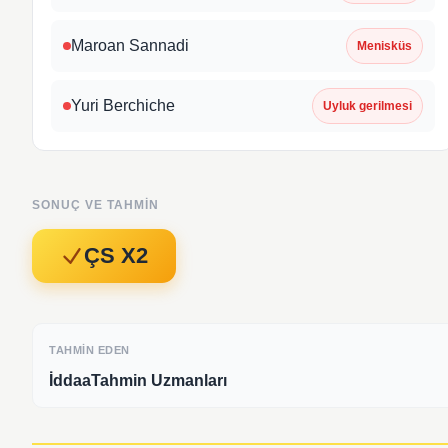
Maroan Sannadi
Menisküs
Yuri Berchiche
Uyluk gerilmesi
SONUÇ VE TAHMIN
ÇS X2
TAHMIN EDEN
İddaaTahmin Uzmanları