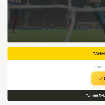
TAHM
İDDAA 
Tahmini Oyl