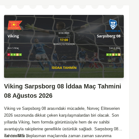
Viking Sarpsborg 08 İddaa Maç Tahmini
08 Ağustos 2026
Viking ve Sarpsborg 08 arasındaki mücadele, Norveç Eliteserien
2026 sezonunda dikkat çeken karşılaşmalardan biri olacak. Son
yıllarda Viking, hem formda görüntüsüyle hem de ev sahibi
avantajıyla rakiplerine genellikle üstünlük sağladı. Sarpsborg 08
ise özellikle deplasman maçlarında zaman zaman savunma
Tahmin MS 1