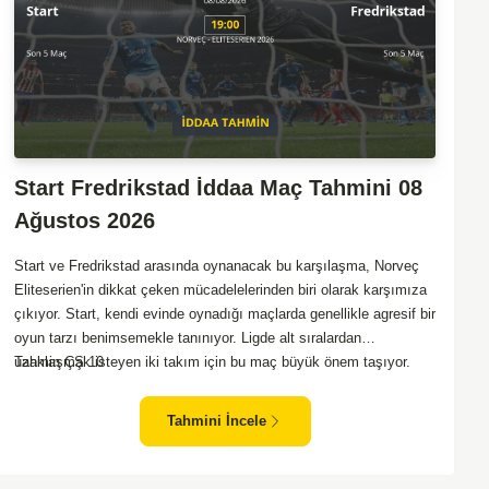
Start Fredrikstad İddaa Maç Tahmini 08
Ağustos 2026
Start ve Fredrikstad arasında oynanacak bu karşılaşma, Norveç
Eliteserien'in dikkat çeken mücadelelerinden biri olarak karşımıza
çıkıyor. Start, kendi evinde oynadığı maçlarda genellikle agresif bir
oyun tarzı benimsemekle tanınıyor. Ligde alt sıralardan
uzaklaşmak isteyen iki takım için bu maç büyük önem taşıyor.
Tahmin ÇŞ 10
Fredrikstad ise dış sahada puan almakta zorlanan bir ekip olarak
biliniyor. Bu durum, ev sahibi Start'a karşı mücadelede zorluk
Tahmini İncele
çıkartabilir. Maçın temposunun yüksek olacağını ve her iki takımın
da sonuca gitmeye odaklanacağını düşünüyorum.