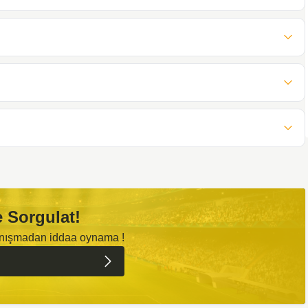
 Sorgulat!
anışmadan iddaa oynama !