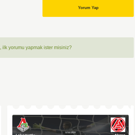
Yorum Yap
 ilk yorumu yapmak ister misiniz?