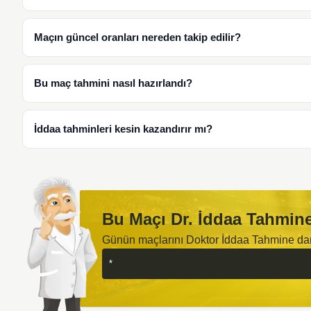
Maçın güncel oranları nereden takip edilir?
Bu maç tahmini nasıl hazırlandı?
İddaa tahminleri kesin kazandırır mı?
Bu Maçı Dr. İddaa Tahmine
Günün maçlarını Doktor İddaa Tahmine d