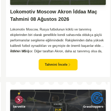
Lokomotiv Moscow Akron İddaa Maç
Tahmini 08 Ağustos 2026
Lokomotiv Moscow, Rusya futbolunun köklü ve tanınmış
ekiplerinden biri olarak genellikle kendi sahasında oldukça güçlü
performanslar sergileme eğilimindedir. Rakiplerinden daha yüksek
kalibreli futbol oynadıkları ve geçmişte de önemli başarılar elde
ettikleri biliniyor. Diğer taraftan Akron, daha az tanınmış olsa da,
Tahmin MS 1
zaman zaman sürpriz sonuçlar almayı başaran bir takım olarak
dikkat çekmektedir. Ancak genellikle Lokomotiv gibi köklü ve
Tahmini İncele
güçlü ekipler karşısında istikrarlı bir performans sergilemekte
zorlanabilirler. Lokomotiv Moscow'un mevcut form durumunun ve
evinde oynama avantajının, bu karşılaşmada belirleyici olması
muhtemel gözüküyor. Bu sebeple, maç sonucu olarak
Lokomotiv’in galibiyetle ayrılması daha yüksek ihtimal
taşımaktadır.