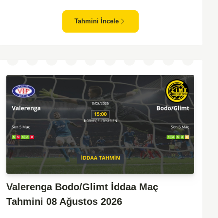
zafiyeti yaşayan bir takım olarak dikkat çekiyor. Viking'in
sahasında kontrollü oynaması, onları favori yapıyor. Sarpsborg'un
Tahmini İncele
ise sürpriz yapabilme potansiyeli olsa da, genellikle güçlü rakipler
karşısında tutunmakta zorlandıkları biliniyor. Bu doğrultuda,
Viking'in galibiyete yakın olabileceği bir maç beklenebilir.
Valerenga Bodo/Glimt İddaa Maç
Tahmini 08 Ağustos 2026