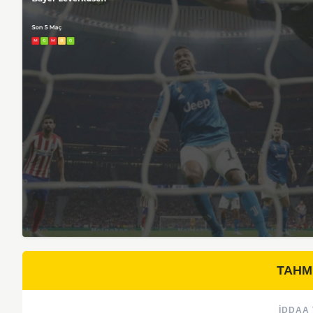
TAHM
İDDAA 