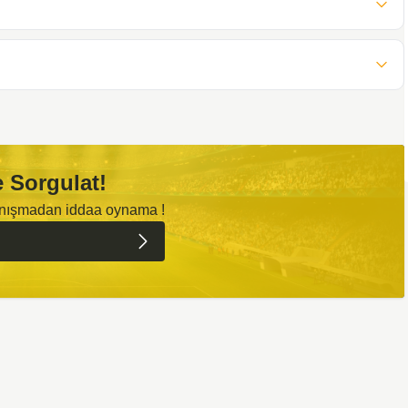
 Sorgulat!
anışmadan iddaa oynama !