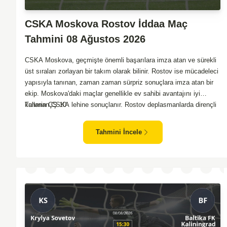
CSKA Moskova Rostov İddaa Maç
Tahmini 08 Ağustos 2026
CSKA Moskova, geçmişte önemli başarılara imza atan ve sürekli
üst sıraları zorlayan bir takım olarak bilinir. Rostov ise mücadeleci
yapısıyla tanınan, zaman zaman sürpriz sonuçlara imza atan bir
ekip. Moskova'daki maçlar genellikle ev sahibi avantajını iyi
kullanan CSKA lehine sonuçlanır. Rostov deplasmanlarda dirençli
Tahmin ÇŞ 10
oyunlar sergilemektedir. İki takım arasındaki genel denge,
CSKA'nın az farkla da olsa üstün olduğunu göstermektedir.
Tahmini İncele
CSKA'nın evinde oynayacak olması ve genel istatistikler göz
önüne alındığında, CSKA'nın sahasında kolay kolay puan
kaybetmeyeceğini söyleyebiliriz.