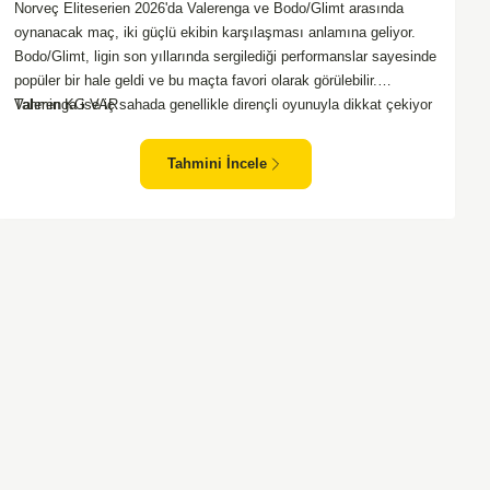
Norveç Eliteserien 2026'da Valerenga ve Bodo/Glimt arasında
oynanacak maç, iki güçlü ekibin karşılaşması anlamına geliyor.
Bodo/Glimt, ligin son yıllarında sergilediği performanslar sayesinde
popüler bir hale geldi ve bu maçta favori olarak görülebilir.
Valerenga ise iç sahada genellikle dirençli oyunuyla dikkat çekiyor
Tahmin KG VAR
ve rakiplerine zorlu anlar yaşatabiliyor. Bu iki takım arasındaki
maçlar genellikle çekişmeli geçiyor ve bol gollü karşılaşmalara
Tahmini İncele
tanık olabiliyoruz. Taraftar desteğini arkasına alarak sahasında
etkili performans sergileyen Valerenga, Bodo/Glimt karşısında gol
bulmakta zorlanmayabilir. Aynı şekilde, Bodo/Glimt'in de hücum
gücü düşünüldüğünde karşılıklı goller izleyeceğimiz bir maç
olması muhtemel görünüyor.