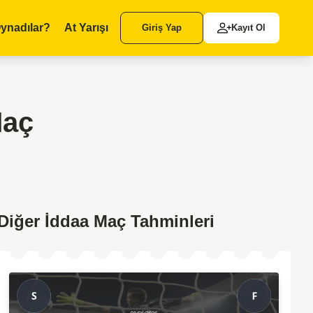
ynadılar?
At Yarışı
Giriş Yap
Kayıt Ol
Maç
Diğer İddaa Maç Tahminleri