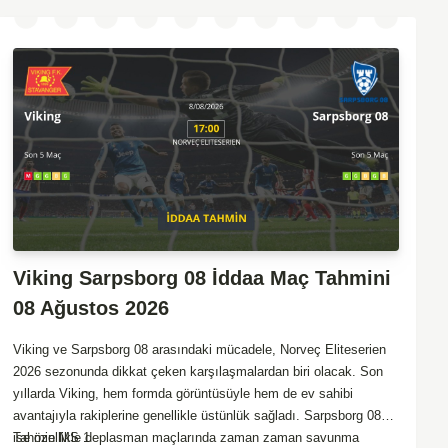
Viking Sarpsborg 08 İddaa Maç Tahmini
08 Ağustos 2026
Viking ve Sarpsborg 08 arasındaki mücadele, Norveç Eliteserien
2026 sezonunda dikkat çeken karşılaşmalardan biri olacak. Son
yıllarda Viking, hem formda görüntüsüyle hem de ev sahibi
avantajıyla rakiplerine genellikle üstünlük sağladı. Sarpsborg 08
ise özellikle deplasman maçlarında zaman zaman savunma
Tahmin MS 1