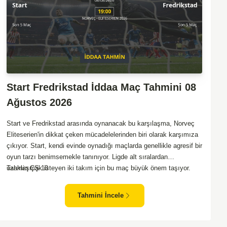
Start Fredrikstad İddaa Maç Tahmini 08
Ağustos 2026
Start ve Fredrikstad arasında oynanacak bu karşılaşma, Norveç
Eliteserien'in dikkat çeken mücadelelerinden biri olarak karşımıza
çıkıyor. Start, kendi evinde oynadığı maçlarda genellikle agresif bir
oyun tarzı benimsemekle tanınıyor. Ligde alt sıralardan
uzaklaşmak isteyen iki takım için bu maç büyük önem taşıyor.
Tahmin ÇŞ 10
Fredrikstad ise dış sahada puan almakta zorlanan bir ekip olarak
biliniyor. Bu durum, ev sahibi Start'a karşı mücadelede zorluk
Tahmini İncele
çıkartabilir. Maçın temposunun yüksek olacağını ve her iki takımın
da sonuca gitmeye odaklanacağını düşünüyorum.