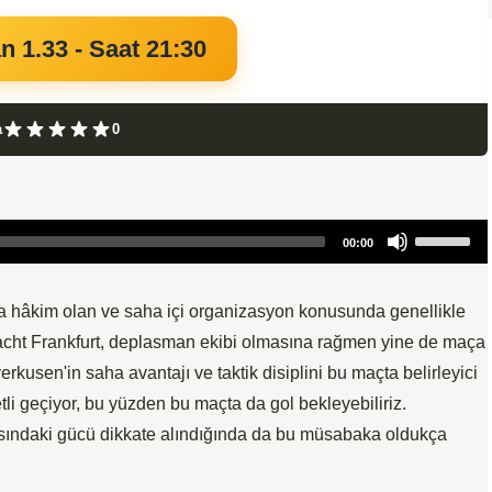
n 1.33 - Saat 21:30
a
0
Use
00:00
Up/Down
Arrow
keys
a hâkim olan ve saha içi organizasyon konusunda genellikle
to
tracht Frankfurt, deplasman ekibi olmasına rağmen yine de maça
increase
erkusen'in saha avantajı ve taktik disiplini bu maçta belirleyici
or
tli geçiyor, bu yüzden bu maçta da gol bekleyebiliriz.
decrease
hasındaki gücü dikkate alındığında da bu müsabaka oldukça
volume.