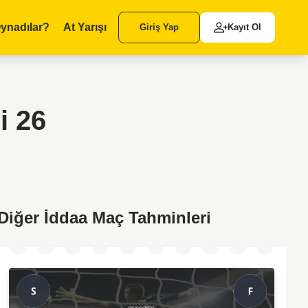
ynadılar?
At Yarışı
Giriş Yap
Kayıt Ol
i 26
Diğer İddaa Maç Tahminleri