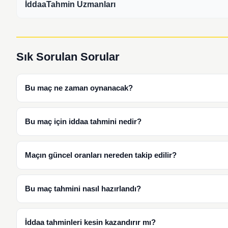
İddaaTahmin Uzmanları
Sık Sorulan Sorular
Bu maç ne zaman oynanacak?
Bu maç için iddaa tahmini nedir?
Maçın güncel oranları nereden takip edilir?
Bu maç tahmini nasıl hazırlandı?
İddaa tahminleri kesin kazandırır mı?