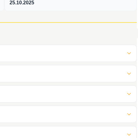
25.10.2025