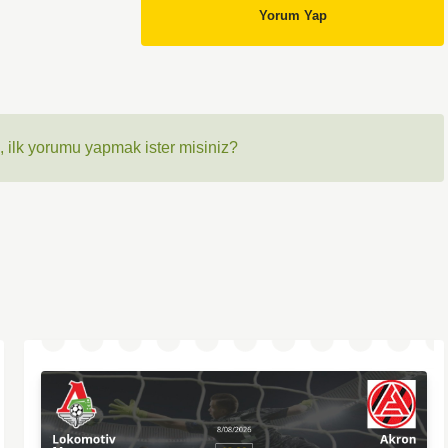
Yorum Yap
 ilk yorumu yapmak ister misiniz?