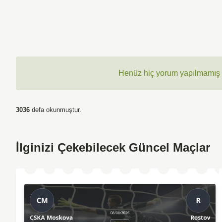
Henüz hiç yorum yapılmamış ,
3036
defa okunmuştur.
İlginizi Çekebilecek Güncel Maçlar