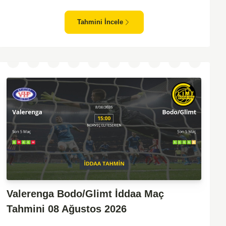
zafiyeti yaşayan bir takım olarak dikkat çekiyor. Viking'in
sahasında kontrollü oynaması, onları favori yapıyor. Sarpsborg'un
Tahmini İncele
ise sürpriz yapabilme potansiyeli olsa da, genellikle güçlü rakipler
karşısında tutunmakta zorlandıkları biliniyor. Bu doğrultuda,
Viking'in galibiyete yakın olabileceği bir maç beklenebilir.
Valerenga Bodo/Glimt İddaa Maç
Tahmini 08 Ağustos 2026