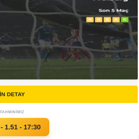
İN DETAY
TAHMINIMIZ
- 1.51 - 17:30