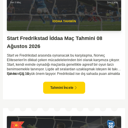
Start Fredrikstad İddaa Maç Tahmini 08
Ağustos 2026
Start ve Fredrikstad arasında oynanacak bu karşılaşma, Norveç
Eliteserien'in dikkat çeken mücadelelerinden biri olarak karşımıza çıkıyor.
Start, kendi evinde oynadığı maçlarda genellikle agresif bir oyun tarzı
benimsemekle tanınıyor. Ligde alt sıralardan uzaklaşmak isteyen iki takım
için bu maç büyük önem taşıyor. Fredrikstad ise dış sahada puan almakta
Tahmin ÇŞ 10
zorlanan bir ekip olarak biliniyor. Bu durum, ev sahibi Start'a karşı
mücadelede zorluk çıkartabilir. Maçın temposunun yüksek olacağını ve
her iki takımın da sonuca gitmeye odaklanacağını düşünüyorum.
Tahmini İncele