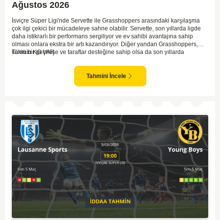
Ağustos 2026
İsviçre Süper Ligi'nde Servette ile Grasshoppers arasındaki karşılaşma
çok ilgi çekici bir mücadeleye sahne olabilir. Servette, son yıllarda ligde
daha istikrarlı bir performans sergiliyor ve ev sahibi avantajına sahip
olması onlara ekstra bir artı kazandırıyor. Diğer yandan Grasshoppers,
köklü bir geçmişe ve taraftar desteğine sahip olsa da son yıllarda
Tahmin KG VAR
beklenilen istikrarı yakalayabilmiş değil. Servette'nin hücum hattı,
genellikle maçlarda gol yollarında etkili olurken, Grasshoppers savunma
anlamında zaman zaman sorunlar yaşayabiliyor. Bu durumda,
Tahmini İncele
karşılaşmanın gollü geçmesi muhtemel gözüküyor. İki takımın oyun tarzını
ve genel performanslarını göz önüne alırsak, karşılıklı gollerin izleneceği
bir maç olabilir.