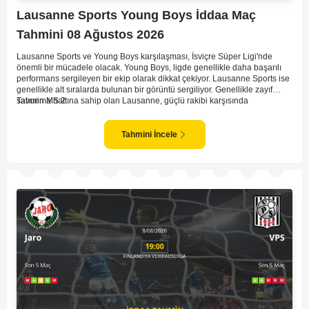
Lausanne Sports Young Boys İddaa Maç
Tahmini 08 Ağustos 2026
Lausanne Sports ve Young Boys karşılaşması, İsviçre Süper Ligi'nde
önemli bir mücadele olacak. Young Boys, ligde genellikle daha başarılı
performans sergileyen bir ekip olarak dikkat çekiyor. Lausanne Sports ise
genellikle alt sıralarda bulunan bir görüntü sergiliyor. Genellikle zayıf
savunma hattına sahip olan Lausanne, güçlü rakibi karşısında
Tahmin MS 2
zorlanabilir. Young Boys'un hücum hattı rakibine göre daha etkili olabilir.
Maçın sonucunda Young Boys'un galip gelme olasılığı yüksek görünüyor.
Tahmini İncele