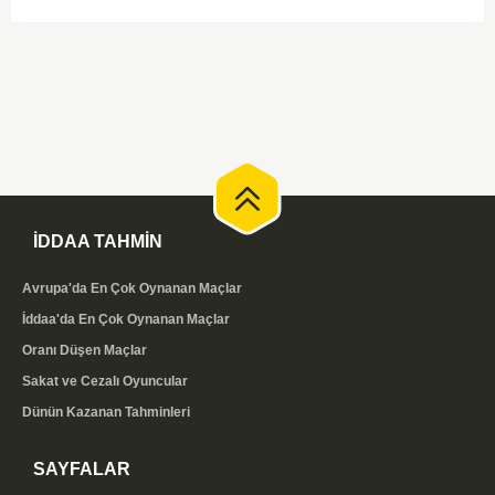
düşünüldüğünde karşılıklı goller izleyeceğimiz bir maç olması muhtemel
görünüyor.
İDDAA TAHMİN
Avrupa'da En Çok Oynanan Maçlar
İddaa'da En Çok Oynanan Maçlar
Oranı Düşen Maçlar
Sakat ve Cezalı Oyuncular
Dünün Kazanan Tahminleri
SAYFALAR