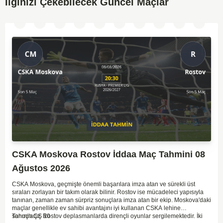
İlginizi Çekebilecek Güncel Maçlar
CSKA Moskova Rostov İddaa Maç Tahmini 08
Ağustos 2026
CSKA Moskova, geçmişte önemli başarılara imza atan ve sürekli üst
sıraları zorlayan bir takım olarak bilinir. Rostov ise mücadeleci yapısıyla
tanınan, zaman zaman sürpriz sonuçlara imza atan bir ekip. Moskova'daki
maçlar genellikle ev sahibi avantajını iyi kullanan CSKA lehine
sonuçlanır. Rostov deplasmanlarda dirençli oyunlar sergilemektedir. İki
Tahmin ÇŞ 10