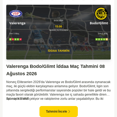
Valerenga Bodo/Glimt İddaa Maç Tahmini 08
Ağustos 2026
Norveç Eliteserien 2026'da Valerenga ve Bodo/Glimt arasında oynanacak
maç, iki güçlü ekibin karşılaşması anlamına geliyor. Bodo/Glimt, ligin son
yıllarında sergilediği performanslar sayesinde popüler bir hale geldi ve bu
maçta favori olarak görülebilir. Valerenga ise iç sahada genellikle dirençli
oyunuyla dikkat çekiyor ve rakiplerine zorlu anlar yaşatabiliyor. Bu iki
Tahmin KG VAR
takım arasındaki maçlar genellikle çekişmeli geçiyor ve bol gollü
karşılaşmalara tanık olabiliyoruz. Taraftar desteğini arkasına alarak
sahasında etkili performans sergileyen Valerenga, Bodo/Glimt karşısında
Tahmini İncele
gol bulmakta zorlanmayabilir. Aynı şekilde, Bodo/Glimt'in de hücum gücü