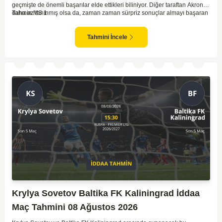
geçmişte de önemli başarılar elde ettikleri biliniyor. Diğer taraftan Akron,
daha az tanınmış olsa da, zaman zaman sürpriz sonuçlar almayı başaran
Tahmin MS 1
bir takım olarak dikkat çekmektedir. Ancak genellikle Lokomotiv gibi köklü
ve güçlü ekipler karşısında istikrarlı bir performans sergilemekte
zorlanabilirler. Lokomotiv Moscow'un mevcut form durumunun ve evinde
Tahmini İncele
oynama avantajının, bu karşılaşmada belirleyici olması muhtemel
gözüküyor. Bu sebeple, maç sonucu olarak Lokomotiv’in galibiyetle
ayrılması daha yüksek ihtimal taşımaktadır.
Krylya Sovetov Baltika FK Kaliningrad İddaa
Maç Tahmini 08 Ağustos 2026