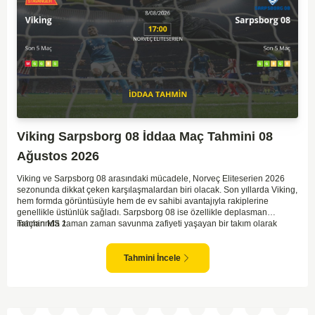
Viking Sarpsborg 08 İddaa Maç Tahmini 08
Ağustos 2026
Viking ve Sarpsborg 08 arasındaki mücadele, Norveç Eliteserien 2026
sezonunda dikkat çeken karşılaşmalardan biri olacak. Son yıllarda Viking,
hem formda görüntüsüyle hem de ev sahibi avantajıyla rakiplerine
genellikle üstünlük sağladı. Sarpsborg 08 ise özellikle deplasman
maçlarında zaman zaman savunma zafiyeti yaşayan bir takım olarak
Tahmin MS 1
dikkat çekiyor. Viking'in sahasında kontrollü oynaması, onları favori
yapıyor. Sarpsborg'un ise sürpriz yapabilme potansiyeli olsa da,
genellikle güçlü rakipler karşısında tutunmakta zorlandıkları biliniyor. Bu
Tahmini İncele
doğrultuda, Viking'in galibiyete yakın olabileceği bir maç beklenebilir.