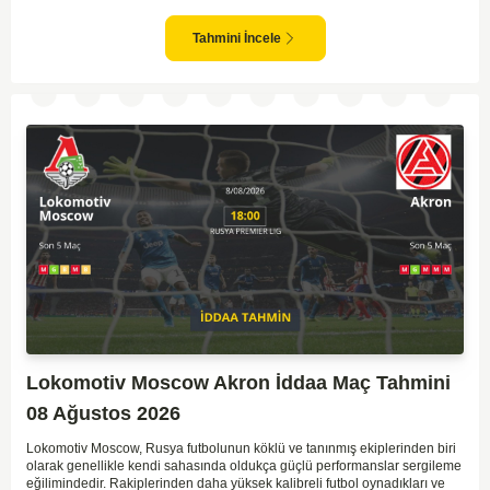
takım arasındaki genel denge, CSKA'nın az farkla da olsa üstün olduğunu
göstermektedir. CSKA'nın evinde oynayacak olması ve genel istatistikler
göz önüne alındığında, CSKA'nın sahasında kolay kolay puan
Tahmini İncele
kaybetmeyeceğini söyleyebiliriz.
Lokomotiv Moscow Akron İddaa Maç Tahmini
08 Ağustos 2026
Lokomotiv Moscow, Rusya futbolunun köklü ve tanınmış ekiplerinden biri
olarak genellikle kendi sahasında oldukça güçlü performanslar sergileme
eğilimindedir. Rakiplerinden daha yüksek kalibreli futbol oynadıkları ve