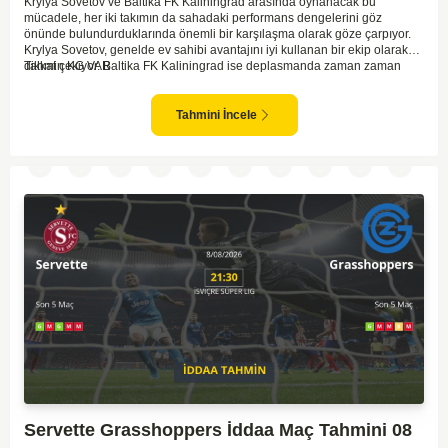
Krylya Sovetov ve Baltika FK Kaliningrad arasında oynanacak bu
mücadele, her iki takımın da sahadaki performans dengelerini göz
önünde bulundurduklarında önemli bir karşılaşma olarak göze çarpıyor.
Krylya Sovetov, genelde ev sahibi avantajını iyi kullanan bir ekip olarak
dikkat çekiyor. Baltika FK Kaliningrad ise deplasmanda zaman zaman
Tahmin KG VAR
sürpriz sonuçlar elde eden bir takım olarak bilinir. Krylya Sovetov'un saha
ve seyirci desteğini arkasına alarak gol yollarında etkili olması, maçın
seyrini değiştirebilecek bir faktör olarak değerlendiriliyor. Bununla birlikte,
Tahmini İncele
Baltika'nın savunma direncini kırabilmesi, maçı daha heyecanlı hale
getirebilir. İki takımın da skor üretme potansiyeline sahip olması göz
önünde bulundurularak, karşılıklı gol olası bir sonuç gibi duruyor.
Servette Grasshoppers İddaa Maç Tahmini 08