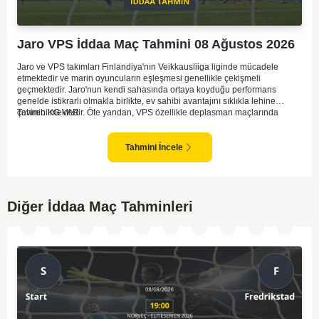
Jaro VPS İddaa Maç Tahmini 08 Ağustos 2026
Jaro ve VPS takımları Finlandiya'nın Veikkausliiga liginde mücadele
etmektedir ve marin oyuncuların eşleşmesi genellikle çekişmeli
geçmektedir. Jaro'nun kendi sahasında ortaya koyduğu performans
genelde istikrarlı olmakla birlikte, ev sahibi avantajını sıklıkla lehine
çevirebilmektedir. Öte yandan, VPS özellikle deplasman maçlarında
Tahmin KG VAR
zaman zaman zorluk yaşayabilmektedir ancak hücum anlamında etkili
anlar yakalayabilmektedir. İki takım arasındaki tarihsel rekabet dikkate
alındığında, maçın dengede geçmesi olasıdır ve her iki tarafın da gol
Tahmini İncele
şansı bulunmaktadır. Özellikle Jaro'nun savunma zaafları ve VPS'nin hızlı
hücum gücü göz önüne alındığında, her iki takımın da fileleri
havalandırması muhtemeldir. Bu bağlamda, maçın hem mücadeleci hem
de gollü geçeceği öngörülmektedir.
Diğer İddaa Maç Tahminleri