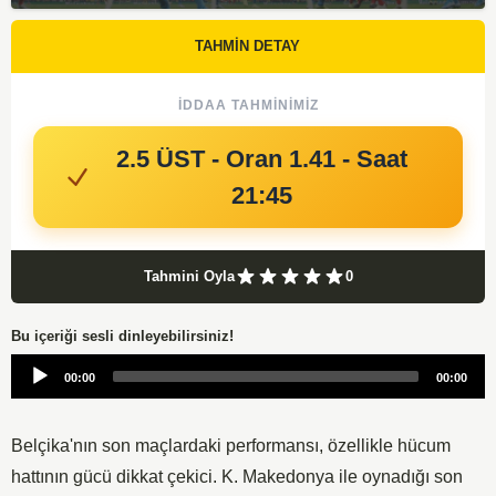
TAHMİN DETAY
İDDAA TAHMINIMIZ
2.5 ÜST - Oran 1.41 - Saat
21:45
Tahmini Oyla
0
Bu içeriği sesli dinleyebilirsiniz!
Audio
00:00
00:00
Player
Belçika'nın son maçlardaki performansı, özellikle hücum
hattının gücü dikkat çekici. K. Makedonya ile oynadığı son