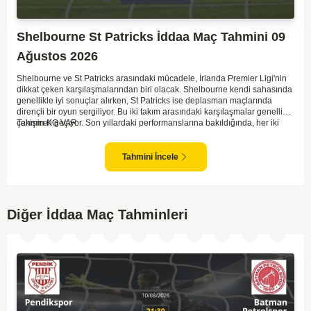
Shelbourne St Patricks İddaa Maç Tahmini 09
Ağustos 2026
Shelbourne ve St Patricks arasındaki mücadele, İrlanda Premier Ligi'nin
dikkat çeken karşılaşmalarından biri olacak. Shelbourne kendi sahasında
genellikle iyi sonuçlar alırken, St Patricks ise deplasman maçlarında
dirençli bir oyun sergiliyor. Bu iki takım arasındaki karşılaşmalar genellikle
çekişmeli geçiyor. Son yıllardaki performanslarına bakıldığında, her iki
Tahmin KG VAR
takımın da gol potansiyeli bulunduğu görülüyor. İlk yarıda denge
bozulmayabilir ancak her iki takım da gol atmak için fırsatlar arayacaktır.
İki tarafın da savunmada dikkatli olması maçın sonucunu belirleyecek.
Tahmini İncele
Diğer İddaa Maç Tahminleri