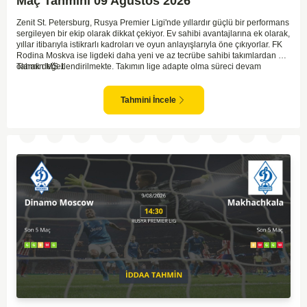
Maç Tahmini 09 Ağustos 2026
Zenit St. Petersburg, Rusya Premier Ligi'nde yıllardır güçlü bir performans
sergileyen bir ekip olarak dikkat çekiyor. Ev sahibi avantajlarına ek olarak,
yıllar itibarıyla istikrarlı kadroları ve oyun anlayışlarıyla öne çıkıyorlar. FK
Rodina Moskva ise ligdeki daha yeni ve az tecrübe sahibi takımlardan biri
olarak değerlendirilmekte. Takımın lige adapte olma süreci devam
Tahmin MS 1
ederken, Zenit karşısında özellikle deplasmanda zorlanmaları muhtemel.
Zenit'in ev sahibi avantajı ve daha tecrübeli kadrosu göz önüne
alındığında, maçın genel seyri Zenit'in kontrolünde geçebilir. Bu faktörlerle
Tahmini İncele
birlikte, Zenit'in net bir galibiyete ulaşması olası görünüyor.