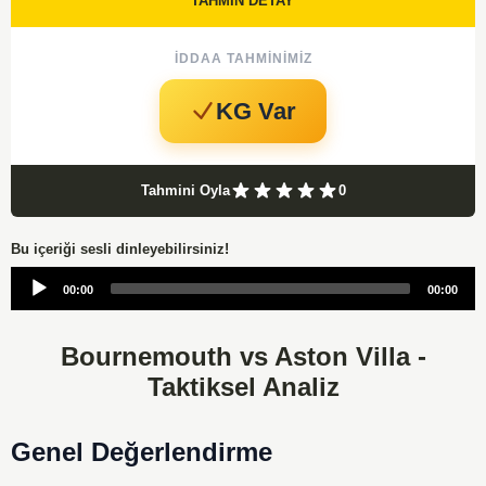
TAHMİN DETAY
İDDAA TAHMINIMIZ
KG Var
Tahmini Oyla
0
Bu içeriği sesli dinleyebilirsiniz!
Audio
00:00
00:00
Player
Bournemouth vs Aston Villa -
Taktiksel Analiz
Genel Değerlendirme