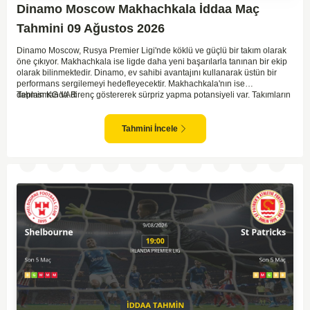
Dinamo Moscow Makhachkala İddaa Maç
Tahmini 09 Ağustos 2026
Dinamo Moscow, Rusya Premier Ligi'nde köklü ve güçlü bir takım olarak
öne çıkıyor. Makhachkala ise ligde daha yeni başarılarla tanınan bir ekip
olarak bilinmektedir. Dinamo, ev sahibi avantajını kullanarak üstün bir
performans sergilemeyi hedefleyecektir. Makhachkala'nın ise
deplasmanda direnç göstererek sürpriz yapma potansiyeli var. Takımların
Tahmin KG VAR
genel form durumları ve önceki maçlardaki performanslarına bakıldığında,
karşılıklı goller izleyebileceğimiz bir mücadele olası görünüyor. Taktiksel
açıdan dengeli bir maç olması beklenirken, seyir zevki yüksek bir
Tahmini İncele
karşılaşma bizleri bekliyor.