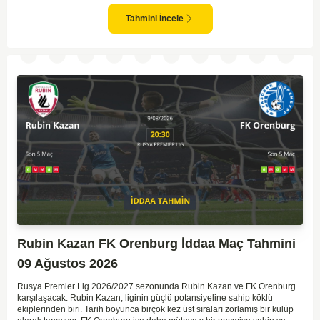
oyunundaki etkisi birlikte düşünüldüğünde, maçın dengede geçmesi
olasıdır. İki takımın da gol atma potansiyeli yüksek olduğu için karşılıklı
Tahmini İncele
goller izlenebilir.
Rubin Kazan FK Orenburg İddaa Maç Tahmini
09 Ağustos 2026
Rusya Premier Lig 2026/2027 sezonunda Rubin Kazan ve FK Orenburg
karşılaşacak. Rubin Kazan, liginin güçlü potansiyeline sahip köklü
ekiplerinden biri. Tarih boyunca birçok kez üst sıraları zorlamış bir kulüp