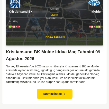
Kristiansund BK Molde İddaa Maç Tahmini 09
Ağustos 2026
Norveç Eliteserien'de 2026 sezonu itibarıyla Kristiansund BK ve Molde
arasında oynanacak maç, ligdeki güç dengesini göz önüne aldığımızda
oldukça heyecan verici bir karşılaşma olabilir. Molde, genellikle Norveç
futbolunun üst sıralarında yer alan, köklü ve başarılı bir takım olarak
bilinirken, Kristiansund BK ise sürpriz sonuçlarla taraftarlarını
Tahmin KG VAR
sevindirebilen bir ekip. Kristiansund'un sahasında oynayacak olması,
saha avantajını kullanma olasılıklarını artırıyor. Ancak Molde'nin tecrübe
ve kadro kalitesi faktörleri dikkate alındığında, deplasmanda da etkili bir
Tahmini İncele
performans sergilemesi beklenebilir. İki takımın son dönem form durumları
ve genel konumları düşünüldüğünde, dengeli bir mücadele izleme
olasılığı yüksek. Maçın gol pozisyonları açısından zengin geçmesi ve her