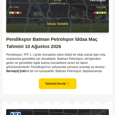
Pendikspor Batman Petrolspor İddaa Maç
Tahmini 10 Ağustos 2026
Pendikspor, TFF 1. Lig'de mücadele eden köklü bir ekip olarak ligin orta
sıralarında genellikle yer almaktadır. Batman Petrolspor, alt liglerden
gelen ve genellikle ligde kalma mücadelesi veren bir takım
görünümündedir. Pendikspor'un sahasında oynama avantajı ve deneyimi,
bu maçta önemli bir rol oynayabilir. Batman Petrolspor, deplasmanda
Tahmin ÇŞ 10
özellikle zorluk yaşayan bir ekip olarak dikkat çekiyor. Bu bağlamda,
Pendikspor'un maçın kontrolünü elinde tutma olasılığı daha yüksek.
Takımların mevcut form durumları ve geçmiş performanslarına
Tahmini İncele
bakıldığında ev sahibi ekibin galibiyeti daha yüksek bir ihtimal sunuyor.