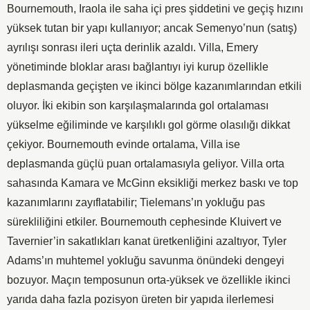
Bournemouth, Iraola ile saha içi pres şiddetini ve geçiş hızını
yüksek tutan bir yapı kullanıyor; ancak Semenyo’nun (satış)
ayrılışı sonrası ileri uçta derinlik azaldı. Villa, Emery
yönetiminde bloklar arası bağlantıyı iyi kurup özellikle
deplasmanda geçişten ve ikinci bölge kazanımlarından etkili
oluyor. İki ekibin son karşılaşmalarında gol ortalaması
yükselme eğiliminde ve karşılıklı gol görme olasılığı dikkat
çekiyor. Bournemouth evinde ortalama, Villa ise
deplasmanda güçlü puan ortalamasıyla geliyor. Villa orta
sahasında Kamara ve McGinn eksikliği merkez baskı ve top
kazanımlarını zayıflatabilir; Tielemans’ın yokluğu pas
sürekliliğini etkiler. Bournemouth cephesinde Kluivert ve
Tavernier’in sakatlıkları kanat üretkenliğini azaltıyor, Tyler
Adams’ın muhtemel yokluğu savunma önündeki dengeyi
bozuyor. Maçın temposunun orta-yüksek ve özellikle ikinci
yarıda daha fazla pozisyon üreten bir yapıda ilerlemesi