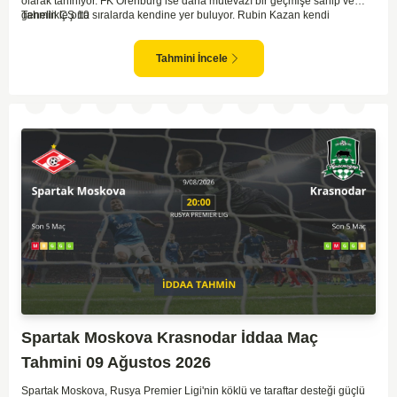
olarak tanınıyor. FK Orenburg ise daha mütevazı bir geçmişe sahip ve
genellikle orta sıralarda kendine yer buluyor. Rubin Kazan kendi
Tahmin ÇŞ 10
sahasında oynadığı maçlarda rakiplerine karşı daha etkili bir performans
gösteriyor. Toparlayacak olursak bu maçta ev sahibi ekibin bir adım önde
olduğunu düşünüyorum.
Tahmini İncele
Spartak Moskova Krasnodar İddaa Maç
Tahmini 09 Ağustos 2026
Spartak Moskova, Rusya Premier Ligi'nin köklü ve taraftar desteği güçlü