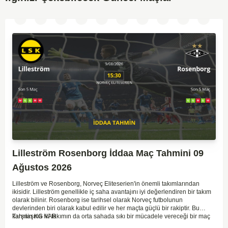
Lilleström Rosenborg İddaa Maç Tahmini 09
Ağustos 2026
Lilleström ve Rosenborg, Norveç Eliteserien'in önemli takımlarından
ikisidir. Lilleström genellikle iç saha avantajını iyi değerlendiren bir takım
olarak bilinir. Rosenborg ise tarihsel olarak Norveç futbolunun
devlerinden biri olarak kabul edilir ve her maçta güçlü bir rakiptir. Bu
karşılaşma iki takımın da orta sahada sıkı bir mücadele vereceği bir maç
Tahmin KG VAR
olacaktır. Lilleström'ün iç saha performansı ve Rosenborg'un deplasman