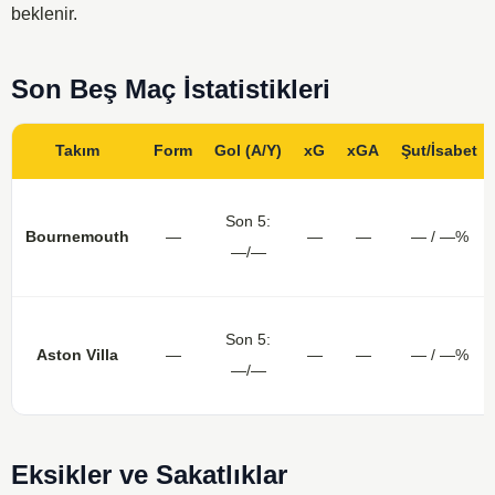
beklenir.
Son Beş Maç İstatistikleri
Takım
Form
Gol (A/Y)
xG
xGA
Şut/İsabet
Son 5:
Bournemouth
—
—
—
— / —%
—/—
Son 5:
Aston Villa
—
—
—
— / —%
—/—
Eksikler ve Sakatlıklar