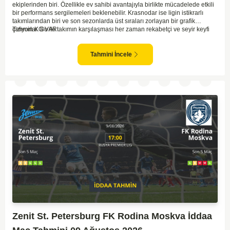
ekiplerinden biri. Özellikle ev sahibi avantajıyla birlikte mücadelede etkili
bir performans sergilemeleri beklenebilir. Krasnodar ise ligin istikrarlı
takımlarından biri ve son sezonlarda üst sıraları zorlayan bir grafik
çiziyorlar. Bu iki takımın karşılaşması her zaman rekabetçi ve seyir keyfi
Tahmin KG VAR
yüksek oluyor. Spartak Moskova'nın ev sahibi olması, maçı kendi lehlerine
çevirebilecek unsurlar barındırıyor. İki takımın geçmiş karşılaşmalarında
gol bulmakta zorlanmadıkları düşünülürse, bu maçta da her iki ekip gol
Tahmini İncele
atabilir.
Zenit St. Petersburg FK Rodina Moskva İddaa