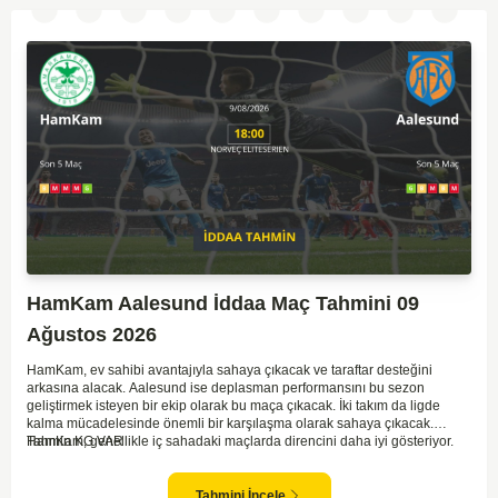
iki takımın da sahada etkili olması muhtemel.
HamKam Aalesund İddaa Maç Tahmini 09
Ağustos 2026
HamKam, ev sahibi avantajıyla sahaya çıkacak ve taraftar desteğini
arkasına alacak. Aalesund ise deplasman performansını bu sezon
geliştirmek isteyen bir ekip olarak bu maça çıkacak. İki takım da ligde
kalma mücadelesinde önemli bir karşılaşma olarak sahaya çıkacak.
HamKam, genellikle iç sahadaki maçlarda direncini daha iyi gösteriyor.
Tahmin KG VAR
Aalesund'un dış saha formu ise bu maçta belirleyici unsurlardan biri
olabilir. Hücum anlamında her iki takım da zaman zaman sıkıntı yaşasa da
gol bulma ihtimalleri yüksek.
Tahmini İncele