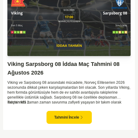
Viking Sarpsborg 08 İddaa Maç Tahmini 08
Ağustos 2026
Viking ve Sarpsborg 08 arasındaki mücadele, Norveç Eliteserien 2026
sezonunda dikkat çeken karşılaşmalardan biri olacak. Son yıllarda Viking,
hem formda görüntüsüyle hem de ev sahibi avantajıyla rakiplerine
genellikle üstünlük sağladı. Sarpsborg 08 ise özellikle deplasman
maçlarında zaman zaman savunma zafiyeti yaşayan bir takım olarak
Tahmin MS 1
dikkat çekiyor. Viking'in sahasında kontrollü oynaması, onları favori
yapıyor. Sarpsborg'un ise sürpriz yapabilme potansiyeli olsa da,
genellikle güçlü rakipler karşısında tutunmakta zorlandıkları biliniyor. Bu
Tahmini İncele
doğrultuda, Viking'in galibiyete yakın olabileceği bir maç beklenebilir.