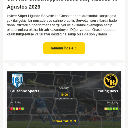
Ağustos 2026
İsviçre Süper Ligi'nde Servette ile Grasshoppers arasındaki karşılaşma
çok ilgi çekici bir mücadeleye sahne olabilir. Servette, son yıllarda ligde
daha istikrarlı bir performans sergiliyor ve ev sahibi avantajına sahip
olması onlara ekstra bir artı kazandırıyor. Diğer yandan Grasshoppers,
köklü bir geçmişe ve taraftar desteğine sahip olsa da son yıllarda
Tahmin KG VAR
beklenilen istikrarı yakalayabilmiş değil. Servette'nin hücum hattı,
genellikle maçlarda gol yollarında etkili olurken, Grasshoppers savunma
anlamında zaman zaman sorunlar yaşayabiliyor. Bu durumda,
Tahmini İncele
karşılaşmanın gollü geçmesi muhtemel gözüküyor. İki takımın oyun tarzını
ve genel performanslarını göz önüne alırsak, karşılıklı gollerin izleneceği
bir maç olabilir.