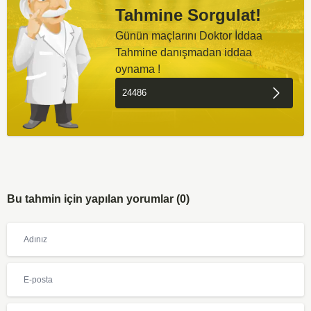
Tahmine Sorgulat!
Günün maçlarını Doktor İddaa
Tahmine danışmadan iddaa
oynama !
Bu tahmin için yapılan yorumlar (0)