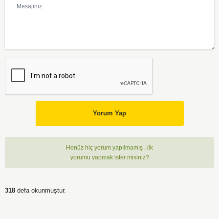
Yorum Yap
Henüz hiç yorum yapılmamış , ilk
yorumu yapmak ister misiniz?
318
defa okunmuştur.