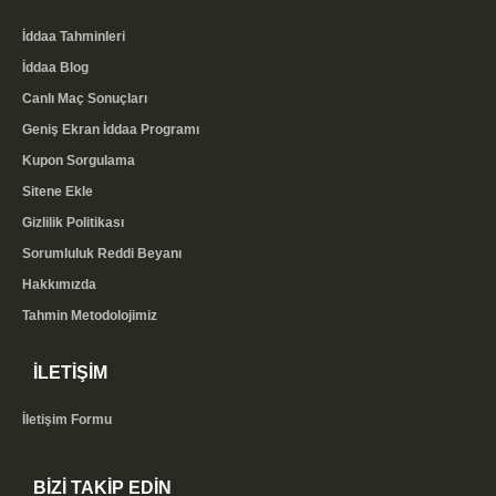
İddaa Tahminleri
İddaa Blog
Canlı Maç Sonuçları
Geniş Ekran İddaa Programı
Kupon Sorgulama
Sitene Ekle
Gizlilik Politikası
Sorumluluk Reddi Beyanı
Hakkımızda
Tahmin Metodolojimiz
İLETİŞİM
İletişim Formu
BİZİ TAKİP EDİN