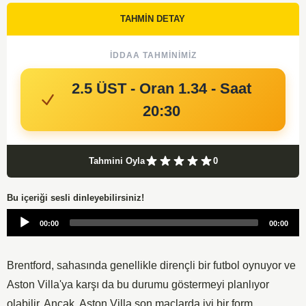
TAHMİN DETAY
İDDAA TAHMINIMIZ
2.5 ÜST - Oran 1.34 - Saat
20:30
Tahmini Oyla
0
Bu içeriği sesli dinleyebilirsiniz!
Audio
00:00
00:00
Player
Brentford, sahasında genellikle dirençli bir futbol oynuyor ve
Aston Villa'ya karşı da bu durumu göstermeyi planlıyor
olabilir. Ancak, Aston Villa son maçlarda iyi bir form