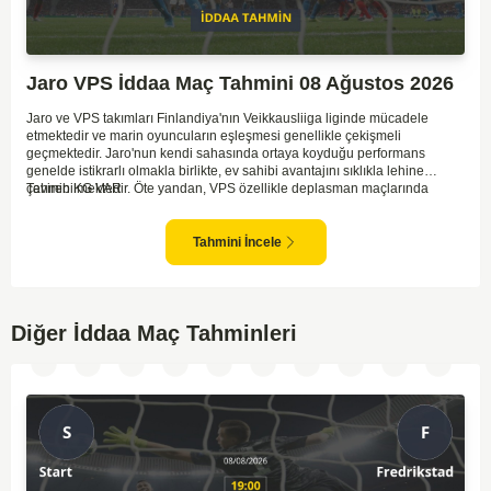
Jaro VPS İddaa Maç Tahmini 08 Ağustos 2026
Jaro ve VPS takımları Finlandiya'nın Veikkausliiga liginde mücadele
etmektedir ve marin oyuncuların eşleşmesi genellikle çekişmeli
geçmektedir. Jaro'nun kendi sahasında ortaya koyduğu performans
genelde istikrarlı olmakla birlikte, ev sahibi avantajını sıklıkla lehine
çevirebilmektedir. Öte yandan, VPS özellikle deplasman maçlarında
Tahmin KG VAR
zaman zaman zorluk yaşayabilmektedir ancak hücum anlamında etkili
anlar yakalayabilmektedir. İki takım arasındaki tarihsel rekabet dikkate
alındığında, maçın dengede geçmesi olasıdır ve her iki tarafın da gol
Tahmini İncele
şansı bulunmaktadır. Özellikle Jaro'nun savunma zaafları ve VPS'nin hızlı
hücum gücü göz önüne alındığında, her iki takımın da fileleri
havalandırması muhtemeldir. Bu bağlamda, maçın hem mücadeleci hem
de gollü geçeceği öngörülmektedir.
Diğer İddaa Maç Tahminleri