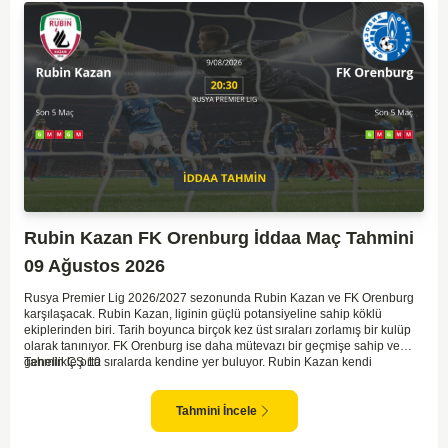
Rubin Kazan FK Orenburg İddaa Maç Tahmini
09 Ağustos 2026
Rusya Premier Lig 2026/2027 sezonunda Rubin Kazan ve FK Orenburg
karşılaşacak. Rubin Kazan, liginin güçlü potansiyeline sahip köklü
ekiplerinden biri. Tarih boyunca birçok kez üst sıraları zorlamış bir kulüp
olarak tanınıyor. FK Orenburg ise daha mütevazı bir geçmişe sahip ve
genellikle orta sıralarda kendine yer buluyor. Rubin Kazan kendi
Tahmin ÇŞ 10
sahasında oynadığı maçlarda rakiplerine karşı daha etkili bir performans
gösteriyor. Toparlayacak olursak bu maçta ev sahibi ekibin bir adım önde
olduğunu düşünüyorum.
Tahmini İncele