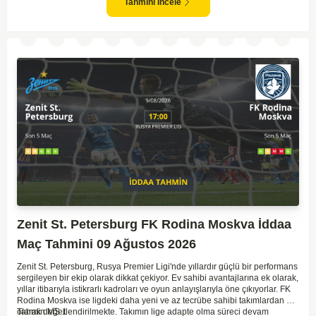
gol bulmakta zorlanmadıkları düşünülürse, bu maçta da her iki ekip gol
Tahmini İncele
atabilir.
Zenit St. Petersburg FK Rodina Moskva İddaa
Maç Tahmini 09 Ağustos 2026
Zenit St. Petersburg, Rusya Premier Ligi'nde yıllardır güçlü bir performans
sergileyen bir ekip olarak dikkat çekiyor. Ev sahibi avantajlarına ek olarak,
yıllar itibarıyla istikrarlı kadroları ve oyun anlayışlarıyla öne çıkıyorlar. FK
Rodina Moskva ise ligdeki daha yeni ve az tecrübe sahibi takımlardan biri
olarak değerlendirilmekte. Takımın lige adapte olma süreci devam
Tahmin MS 1