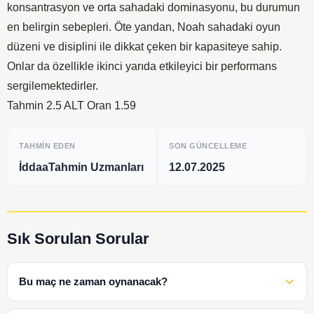
konsantrasyon ve orta sahadaki dominasyonu, bu durumun
en belirgin sebepleri. Öte yandan, Noah sahadaki oyun
düzeni ve disiplini ile dikkat çeken bir kapasiteye sahip.
Onlar da özellikle ikinci yarıda etkileyici bir performans
sergilemektedirler.
Tahmin 2.5 ALT Oran 1.59
TAHMIN EDEN
SON GÜNCELLEME
İddaaTahmin Uzmanları
12.07.2025
Sık Sorulan Sorular
Bu maç ne zaman oynanacak?