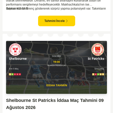
olarak bilinmektedir. Dinamo, ev sahibi avantajını kullanarak üstün bir
performans sergilemeyi hedefleyecektir. Makhachkala'nın ise
deplasmanda direnç göstererek sürpriz yapma potansiyeli var. Takımların
Tahmin KG VAR
genel form durumları ve önceki maçlardaki performanslarına bakıldığında,
karşılıklı goller izleyebileceğimiz bir mücadele olası görünüyor. Taktiksel
açıdan dengeli bir maç olması beklenirken, seyir zevki yüksek bir
Tahmini İncele
karşılaşma bizleri bekliyor.
Shelbourne St Patricks İddaa Maç Tahmini 09
Ağustos 2026