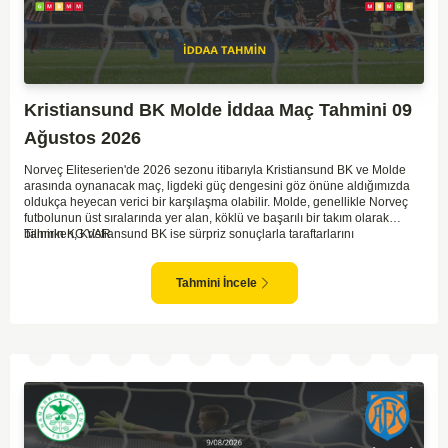
Kristiansund BK Molde İddaa Maç Tahmini 09
Ağustos 2026
Norveç Eliteserien'de 2026 sezonu itibarıyla Kristiansund BK ve Molde
arasında oynanacak maç, ligdeki güç dengesini göz önüne aldığımızda
oldukça heyecan verici bir karşılaşma olabilir. Molde, genellikle Norveç
futbolunun üst sıralarında yer alan, köklü ve başarılı bir takım olarak
bilinirken, Kristiansund BK ise sürpriz sonuçlarla taraftarlarını
Tahmin KG VAR
sevindirebilen bir ekip. Kristiansund'un sahasında oynayacak olması,
saha avantajını kullanma olasılıklarını artırıyor. Ancak Molde'nin tecrübe
ve kadro kalitesi faktörleri dikkate alındığında, deplasmanda da etkili bir
Tahmini İncele
performans sergilemesi beklenebilir. İki takımın son dönem form durumları
ve genel konumları düşünüldüğünde, dengeli bir mücadele izleme
olasılığı yüksek. Maçın gol pozisyonları açısından zengin geçmesi ve her
iki takımın da sahada etkili olması muhtemel.