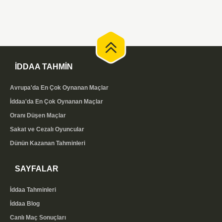
İDDAA TAHMİN
Avrupa'da En Çok Oynanan Maçlar
İddaa'da En Çok Oynanan Maçlar
Oranı Düşen Maçlar
Sakat ve Cezalı Oyuncular
Dünün Kazanan Tahminleri
SAYFALAR
İddaa Tahminleri
İddaa Blog
Canlı Maç Sonuçları