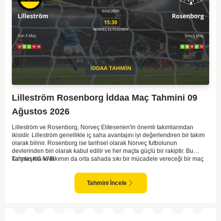
Lilleström Rosenborg İddaa Maç Tahmini 09
Ağustos 2026
Lilleström ve Rosenborg, Norveç Eliteserien'in önemli takımlarından
ikisidir. Lilleström genellikle iç saha avantajını iyi değerlendiren bir takım
olarak bilinir. Rosenborg ise tarihsel olarak Norveç futbolunun
devlerinden biri olarak kabul edilir ve her maçta güçlü bir rakiptir. Bu
karşılaşma iki takımın da orta sahada sıkı bir mücadele vereceği bir maç
Tahmin KG VAR
olacaktır. Lilleström'ün iç saha performansı ve Rosenborg'un deplasman
oyunundaki etkisi birlikte düşünüldüğünde, maçın dengede geçmesi
olasıdır. İki takımın da gol atma potansiyeli yüksek olduğu için karşılıklı
Tahmini İncele
goller izlenebilir.