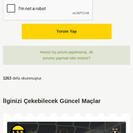
Yorum Yap
Henüz hiç yorum yapılmamış , ilk
yorumu yapmak ister misiniz?
1263
defa okunmuştur.
İlginizi Çekebilecek Güncel Maçlar