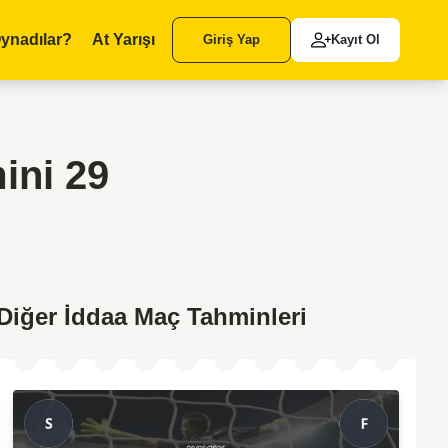
ynadılar?
At Yarışı
Giriş Yap
Kayıt Ol
ini 29
Diğer İddaa Maç Tahminleri