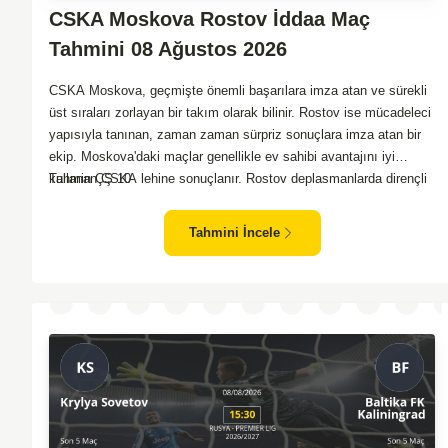
CSKA Moskova Rostov İddaa Maç
Tahmini 08 Ağustos 2026
CSKA Moskova, geçmişte önemli başarılara imza atan ve sürekli
üst sıraları zorlayan bir takım olarak bilinir. Rostov ise mücadeleci
yapısıyla tanınan, zaman zaman sürpriz sonuçlara imza atan bir
ekip. Moskova'daki maçlar genellikle ev sahibi avantajını iyi
kullanan CSKA lehine sonuçlanır. Rostov deplasmanlarda dirençli
Tahmin ÇŞ 10
oyunlar sergilemektedir. İki takım arasındaki genel denge,
CSKA'nın az farkla da olsa üstün olduğunu göstermektedir.
Tahmini İncele
CSKA'nın evinde oynayacak olması ve genel istatistikler göz
önüne alındığında, CSKA'nın sahasında kolay kolay puan
kaybetmeyeceğini söyleyebiliriz.