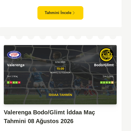
zafiyeti yaşayan bir takım olarak dikkat çekiyor. Viking'in
sahasında kontrollü oynaması, onları favori yapıyor. Sarpsborg'un
Tahmini İncele
ise sürpriz yapabilme potansiyeli olsa da, genellikle güçlü rakipler
karşısında tutunmakta zorlandıkları biliniyor. Bu doğrultuda,
Viking'in galibiyete yakın olabileceği bir maç beklenebilir.
Valerenga Bodo/Glimt İddaa Maç
Tahmini 08 Ağustos 2026