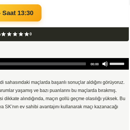
 Saat 13:30
a
0
Use
00:00
Up/Down
Arrow
keys
i sahasındaki maçlarda başarılı sonuçlar aldığını görüyoruz.
to
rumlar yaşamış ve bazı puanlarını bu maçlarda bırakmış.
increase
 dikkate alındığında, maçın gollü geçme olasılığı yüksek. Bu
or
ya SK'nın ev sahibi avantajını kullanarak maçı kazanacağı
decrease
volume.