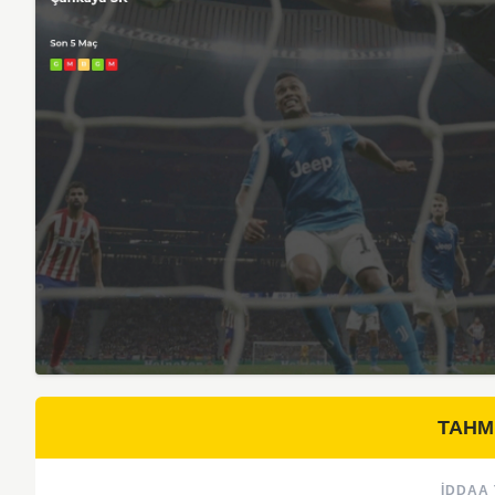
TAHM
İDDAA 