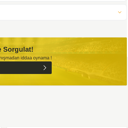
 Sorgulat!
anışmadan iddaa oynama !