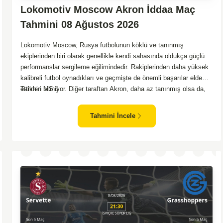
Lokomotiv Moscow Akron İddaa Maç
Tahmini 08 Ağustos 2026
Lokomotiv Moscow, Rusya futbolunun köklü ve tanınmış
ekiplerinden biri olarak genellikle kendi sahasında oldukça güçlü
performanslar sergileme eğilimindedir. Rakiplerinden daha yüksek
kalibreli futbol oynadıkları ve geçmişte de önemli başarılar elde
ettikleri biliniyor. Diğer taraftan Akron, daha az tanınmış olsa da,
Tahmin MS 1
zaman zaman sürpriz sonuçlar almayı başaran bir takım olarak
dikkat çekmektedir. Ancak genellikle Lokomotiv gibi köklü ve
Tahmini İncele
güçlü ekipler karşısında istikrarlı bir performans sergilemekte
zorlanabilirler. Lokomotiv Moscow'un mevcut form durumunun ve
evinde oynama avantajının, bu karşılaşmada belirleyici olması
muhtemel gözüküyor. Bu sebeple, maç sonucu olarak
Lokomotiv’in galibiyetle ayrılması daha yüksek ihtimal
taşımaktadır.