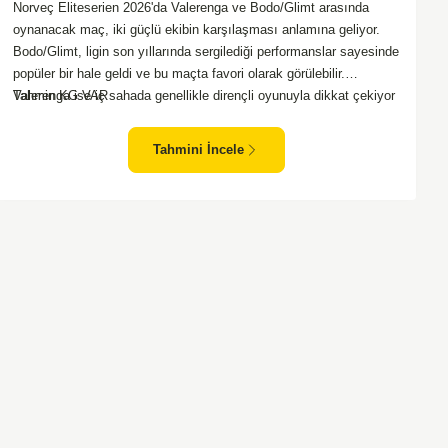
Norveç Eliteserien 2026'da Valerenga ve Bodo/Glimt arasında
oynanacak maç, iki güçlü ekibin karşılaşması anlamına geliyor.
Bodo/Glimt, ligin son yıllarında sergilediği performanslar sayesinde
popüler bir hale geldi ve bu maçta favori olarak görülebilir.
Valerenga ise iç sahada genellikle dirençli oyunuyla dikkat çekiyor
Tahmin KG VAR
ve rakiplerine zorlu anlar yaşatabiliyor. Bu iki takım arasındaki
maçlar genellikle çekişmeli geçiyor ve bol gollü karşılaşmalara
Tahmini İncele
tanık olabiliyoruz. Taraftar desteğini arkasına alarak sahasında
etkili performans sergileyen Valerenga, Bodo/Glimt karşısında gol
bulmakta zorlanmayabilir. Aynı şekilde, Bodo/Glimt'in de hücum
gücü düşünüldüğünde karşılıklı goller izleyeceğimiz bir maç
olması muhtemel görünüyor.