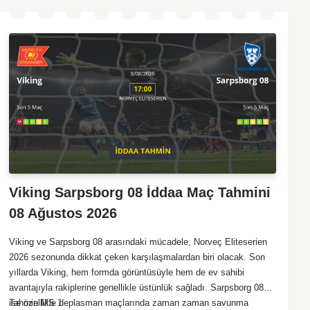
Viking Sarpsborg 08 İddaa Maç Tahmini
08 Ağustos 2026
Viking ve Sarpsborg 08 arasındaki mücadele, Norveç Eliteserien
2026 sezonunda dikkat çeken karşılaşmalardan biri olacak. Son
yıllarda Viking, hem formda görüntüsüyle hem de ev sahibi
avantajıyla rakiplerine genellikle üstünlük sağladı. Sarpsborg 08
ise özellikle deplasman maçlarında zaman zaman savunma
Tahmin MS 1