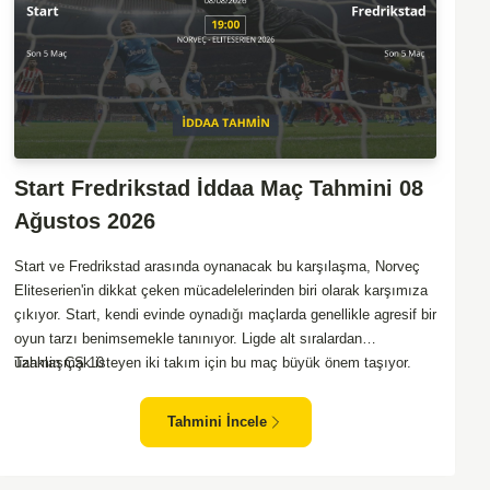
Start Fredrikstad İddaa Maç Tahmini 08
Ağustos 2026
Start ve Fredrikstad arasında oynanacak bu karşılaşma, Norveç
Eliteserien'in dikkat çeken mücadelelerinden biri olarak karşımıza
çıkıyor. Start, kendi evinde oynadığı maçlarda genellikle agresif bir
oyun tarzı benimsemekle tanınıyor. Ligde alt sıralardan
uzaklaşmak isteyen iki takım için bu maç büyük önem taşıyor.
Tahmin ÇŞ 10
Fredrikstad ise dış sahada puan almakta zorlanan bir ekip olarak
biliniyor. Bu durum, ev sahibi Start'a karşı mücadelede zorluk
Tahmini İncele
çıkartabilir. Maçın temposunun yüksek olacağını ve her iki takımın
da sonuca gitmeye odaklanacağını düşünüyorum.