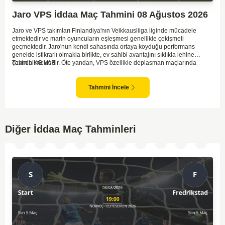
Jaro VPS İddaa Maç Tahmini 08 Ağustos 2026
Jaro ve VPS takımları Finlandiya'nın Veikkausliiga liginde mücadele
etmektedir ve marin oyuncuların eşleşmesi genellikle çekişmeli
geçmektedir. Jaro'nun kendi sahasında ortaya koyduğu performans
genelde istikrarlı olmakla birlikte, ev sahibi avantajını sıklıkla lehine
çevirebilmektedir. Öte yandan, VPS özellikle deplasman maçlarında
Tahmin KG VAR
zaman zaman zorluk yaşayabilmektedir ancak hücum anlamında etkili
anlar yakalayabilmektedir. İki takım arasındaki tarihsel rekabet dikkate
alındığında, maçın dengede geçmesi olasıdır ve her iki tarafın da gol
Tahmini İncele
şansı bulunmaktadır. Özellikle Jaro'nun savunma zaafları ve VPS'nin hızlı
hücum gücü göz önüne alındığında, her iki takımın da fileleri
havalandırması muhtemeldir. Bu bağlamda, maçın hem mücadeleci hem
de gollü geçeceği öngörülmektedir.
Diğer İddaa Maç Tahminleri