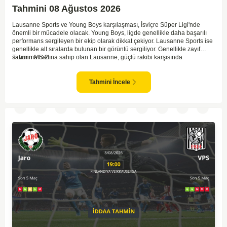
Tahmini 08 Ağustos 2026
Lausanne Sports ve Young Boys karşılaşması, İsviçre Süper Ligi'nde
önemli bir mücadele olacak. Young Boys, ligde genellikle daha başarılı
performans sergileyen bir ekip olarak dikkat çekiyor. Lausanne Sports ise
genellikle alt sıralarda bulunan bir görüntü sergiliyor. Genellikle zayıf
savunma hattına sahip olan Lausanne, güçlü rakibi karşısında
Tahmin MS 2
zorlanabilir. Young Boys'un hücum hattı rakibine göre daha etkili olabilir.
Maçın sonucunda Young Boys'un galip gelme olasılığı yüksek görünüyor.
Tahmini İncele