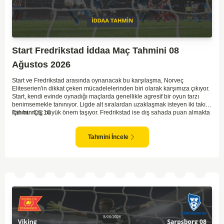
Start Fredrikstad İddaa Maç Tahmini 08
Ağustos 2026
Start ve Fredrikstad arasında oynanacak bu karşılaşma, Norveç
Eliteserien'in dikkat çeken mücadelelerinden biri olarak karşımıza çıkıyor.
Start, kendi evinde oynadığı maçlarda genellikle agresif bir oyun tarzı
benimsemekle tanınıyor. Ligde alt sıralardan uzaklaşmak isteyen iki takım
için bu maç büyük önem taşıyor. Fredrikstad ise dış sahada puan almakta
Tahmin ÇŞ 10
zorlanan bir ekip olarak biliniyor. Bu durum, ev sahibi Start'a karşı
mücadelede zorluk çıkartabilir. Maçın temposunun yüksek olacağını ve
her iki takımın da sonuca gitmeye odaklanacağını düşünüyorum.
Tahmini İncele