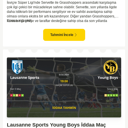
İsviçre Süper Ligi'nde Servette ile Grasshoppers arasındaki karşılaşma
çok ilgi çekici bir mücadeleye sahne olabilir. Servette, son yıllarda ligde
daha istikrarlı bir performans sergiliyor ve ev sahibi avantajına sahip
olması onlara ekstra bir artı kazandırıyor. Diğer yandan Grasshoppers,
köklü bir geçmişe ve taraftar desteğine sahip olsa da son yıllarda
Tahmin KG VAR
beklenilen istikrarı yakalayabilmiş değil. Servette'nin hücum hattı,
genellikle maçlarda gol yollarında etkili olurken, Grasshoppers savunma
anlamında zaman zaman sorunlar yaşayabiliyor. Bu durumda,
Tahmini İncele
karşılaşmanın gollü geçmesi muhtemel gözüküyor. İki takımın oyun tarzını
ve genel performanslarını göz önüne alırsak, karşılıklı gollerin izleneceği
bir maç olabilir.
Lausanne Sports Young Boys İddaa Maç