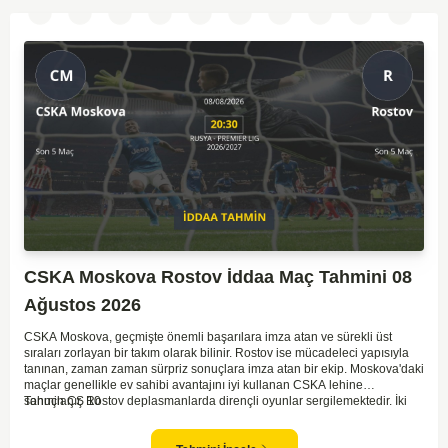
CSKA Moskova Rostov İddaa Maç Tahmini 08
Ağustos 2026
CSKA Moskova, geçmişte önemli başarılara imza atan ve sürekli üst
sıraları zorlayan bir takım olarak bilinir. Rostov ise mücadeleci yapısıyla
tanınan, zaman zaman sürpriz sonuçlara imza atan bir ekip. Moskova'daki
maçlar genellikle ev sahibi avantajını iyi kullanan CSKA lehine
sonuçlanır. Rostov deplasmanlarda dirençli oyunlar sergilemektedir. İki
Tahmin ÇŞ 10
takım arasındaki genel denge, CSKA'nın az farkla da olsa üstün olduğunu
göstermektedir. CSKA'nın evinde oynayacak olması ve genel istatistikler