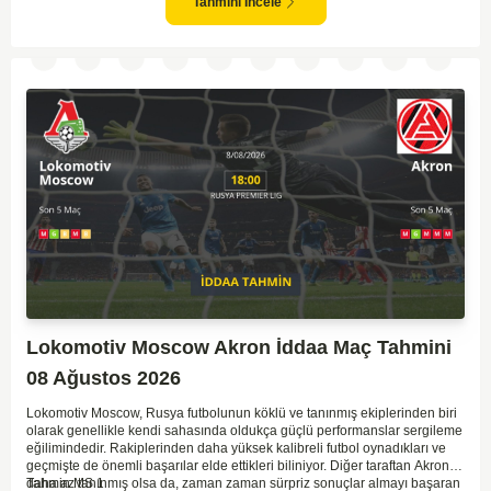
göz önüne alındığında, CSKA'nın sahasında kolay kolay puan
Tahmini İncele
kaybetmeyeceğini söyleyebiliriz.
Lokomotiv Moscow Akron İddaa Maç Tahmini
08 Ağustos 2026
Lokomotiv Moscow, Rusya futbolunun köklü ve tanınmış ekiplerinden biri
olarak genellikle kendi sahasında oldukça güçlü performanslar sergileme
eğilimindedir. Rakiplerinden daha yüksek kalibreli futbol oynadıkları ve
geçmişte de önemli başarılar elde ettikleri biliniyor. Diğer taraftan Akron,
daha az tanınmış olsa da, zaman zaman sürpriz sonuçlar almayı başaran
Tahmin MS 1