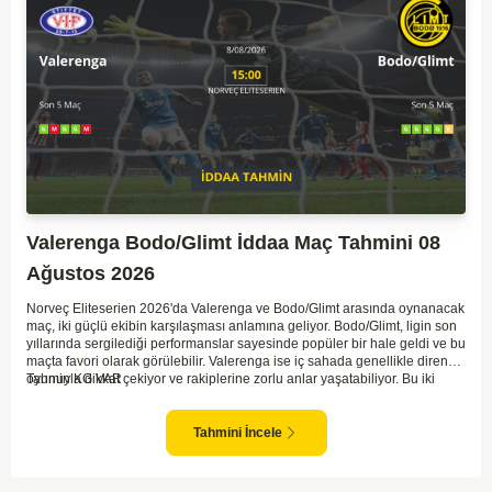
Valerenga Bodo/Glimt İddaa Maç Tahmini 08
Ağustos 2026
Norveç Eliteserien 2026'da Valerenga ve Bodo/Glimt arasında oynanacak
maç, iki güçlü ekibin karşılaşması anlamına geliyor. Bodo/Glimt, ligin son
yıllarında sergilediği performanslar sayesinde popüler bir hale geldi ve bu
maçta favori olarak görülebilir. Valerenga ise iç sahada genellikle dirençli
oyunuyla dikkat çekiyor ve rakiplerine zorlu anlar yaşatabiliyor. Bu iki
Tahmin KG VAR
takım arasındaki maçlar genellikle çekişmeli geçiyor ve bol gollü
karşılaşmalara tanık olabiliyoruz. Taraftar desteğini arkasına alarak
sahasında etkili performans sergileyen Valerenga, Bodo/Glimt karşısında
Tahmini İncele
gol bulmakta zorlanmayabilir. Aynı şekilde, Bodo/Glimt'in de hücum gücü
düşünüldüğünde karşılıklı goller izleyeceğimiz bir maç olması muhtemel
görünüyor.