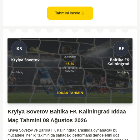
bir takım olarak dikkat çekmektedir. Ancak genellikle Lokomotiv gibi köklü
ve güçlü ekipler karşısında istikrarlı bir performans sergilemekte
zorlanabilirler. Lokomotiv Moscow'un mevcut form durumunun ve evinde
Tahmini İncele
oynama avantajının, bu karşılaşmada belirleyici olması muhtemel
gözüküyor. Bu sebeple, maç sonucu olarak Lokomotiv’in galibiyetle
ayrılması daha yüksek ihtimal taşımaktadır.
Krylya Sovetov Baltika FK Kaliningrad İddaa
Maç Tahmini 08 Ağustos 2026
Krylya Sovetov ve Baltika FK Kaliningrad arasında oynanacak bu
mücadele, her iki takımın da sahadaki performans dengelerini göz