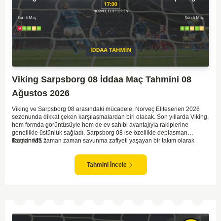
Viking Sarpsborg 08 İddaa Maç Tahmini 08
Ağustos 2026
Viking ve Sarpsborg 08 arasındaki mücadele, Norveç Eliteserien 2026
sezonunda dikkat çeken karşılaşmalardan biri olacak. Son yıllarda Viking,
hem formda görüntüsüyle hem de ev sahibi avantajıyla rakiplerine
genellikle üstünlük sağladı. Sarpsborg 08 ise özellikle deplasman
maçlarında zaman zaman savunma zafiyeti yaşayan bir takım olarak
Tahmin MS 1
dikkat çekiyor. Viking'in sahasında kontrollü oynaması, onları favori
yapıyor. Sarpsborg'un ise sürpriz yapabilme potansiyeli olsa da,
genellikle güçlü rakipler karşısında tutunmakta zorlandıkları biliniyor. Bu
Tahmini İncele
doğrultuda, Viking'in galibiyete yakın olabileceği bir maç beklenebilir.