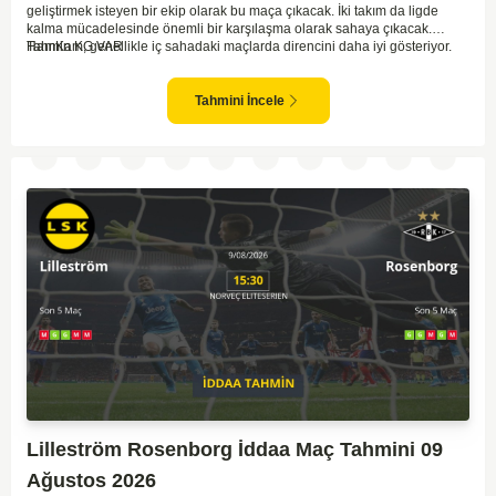
geliştirmek isteyen bir ekip olarak bu maça çıkacak. İki takım da ligde
kalma mücadelesinde önemli bir karşılaşma olarak sahaya çıkacak.
HamKam, genellikle iç sahadaki maçlarda direncini daha iyi gösteriyor.
Tahmin KG VAR
Aalesund'un dış saha formu ise bu maçta belirleyici unsurlardan biri
olabilir. Hücum anlamında her iki takım da zaman zaman sıkıntı yaşasa da
gol bulma ihtimalleri yüksek.
Tahmini İncele
Lilleström Rosenborg İddaa Maç Tahmini 09
Ağustos 2026