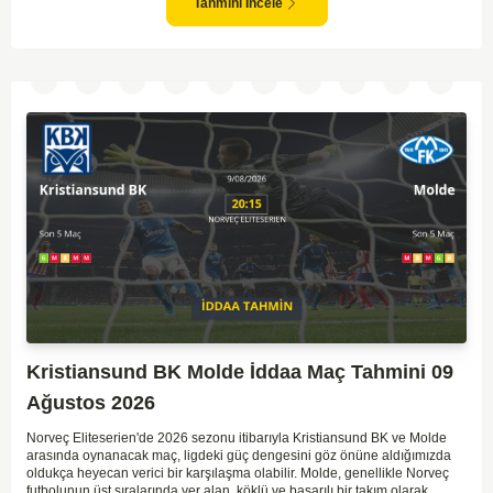
Takımların mevcut form durumları ve geçmiş performanslarına
Tahmini İncele
bakıldığında ev sahibi ekibin galibiyeti daha yüksek bir ihtimal sunuyor.
Kristiansund BK Molde İddaa Maç Tahmini 09
Ağustos 2026
Norveç Eliteserien'de 2026 sezonu itibarıyla Kristiansund BK ve Molde
arasında oynanacak maç, ligdeki güç dengesini göz önüne aldığımızda
oldukça heyecan verici bir karşılaşma olabilir. Molde, genellikle Norveç
futbolunun üst sıralarında yer alan, köklü ve başarılı bir takım olarak