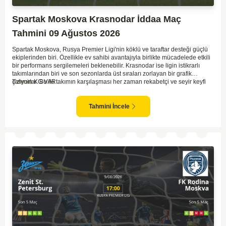
Spartak Moskova Krasnodar İddaa Maç
Tahmini 09 Ağustos 2026
Spartak Moskova, Rusya Premier Ligi'nin köklü ve taraftar desteği güçlü
ekiplerinden biri. Özellikle ev sahibi avantajıyla birlikte mücadelede etkili
bir performans sergilemeleri beklenebilir. Krasnodar ise ligin istikrarlı
takımlarından biri ve son sezonlarda üst sıraları zorlayan bir grafik
çiziyorlar. Bu iki takımın karşılaşması her zaman rekabetçi ve seyir keyfi
Tahmin KG VAR
yüksek oluyor. Spartak Moskova'nın ev sahibi olması, maçı kendi lehlerine
çevirebilecek unsurlar barındırıyor. İki takımın geçmiş karşılaşmalarında
gol bulmakta zorlanmadıkları düşünülürse, bu maçta da her iki ekip gol
Tahmini İncele
atabilir.