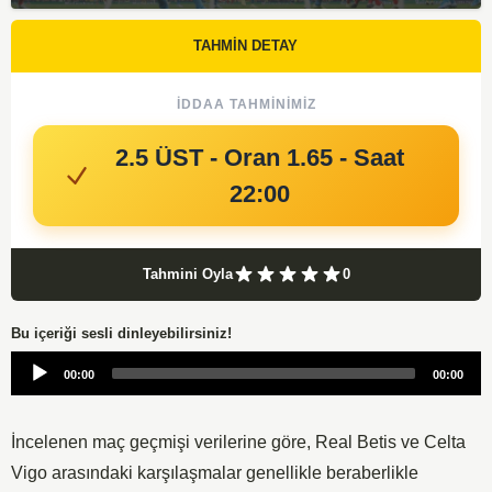
TAHMİN DETAY
İDDAA TAHMINIMIZ
2.5 ÜST - Oran 1.65 - Saat
22:00
Tahmini Oyla
0
Bu içeriği sesli dinleyebilirsiniz!
Audio
00:00
00:00
Player
İncelenen maç geçmişi verilerine göre, Real Betis ve Celta
Vigo arasındaki karşılaşmalar genellikle beraberlikle