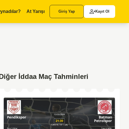
ynadılar?
At Yarışı
Giriş Yap
Kayıt Ol
Diğer İddaa Maç Tahminleri