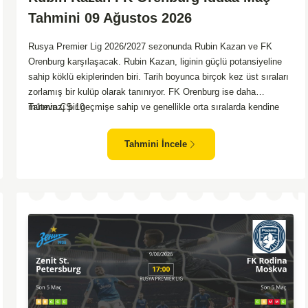
Tahmini 09 Ağustos 2026
Rusya Premier Lig 2026/2027 sezonunda Rubin Kazan ve FK
Orenburg karşılaşacak. Rubin Kazan, liginin güçlü potansiyeline
sahip köklü ekiplerinden biri. Tarih boyunca birçok kez üst sıraları
zorlamış bir kulüp olarak tanınıyor. FK Orenburg ise daha
mütevazı bir geçmişe sahip ve genellikle orta sıralarda kendine
Tahmin ÇŞ 10
yer buluyor. Rubin Kazan kendi sahasında oynadığı maçlarda
rakiplerine karşı daha etkili bir performans gösteriyor.
Tahmini İncele
Toparlayacak olursak bu maçta ev sahibi ekibin bir adım önde
olduğunu düşünüyorum.