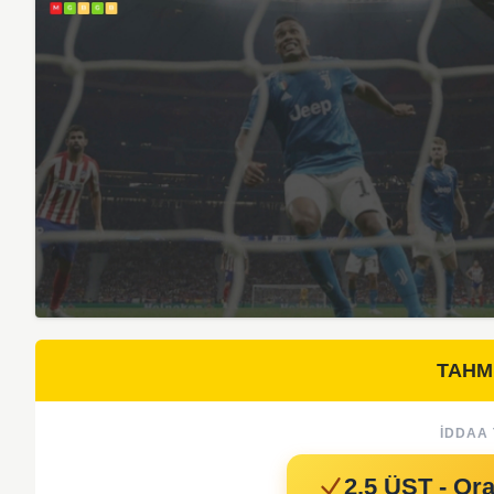
TAHM
İDDAA 
2.5 ÜST - Ora