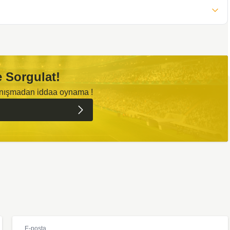
 Sorgulat!
anışmadan iddaa oynama !