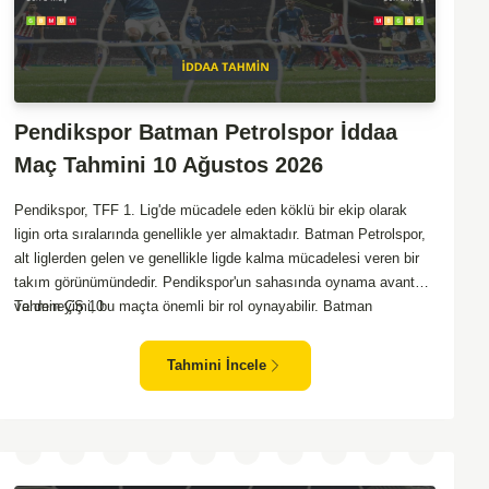
Pendikspor Batman Petrolspor İddaa
Maç Tahmini 10 Ağustos 2026
Pendikspor, TFF 1. Lig'de mücadele eden köklü bir ekip olarak
ligin orta sıralarında genellikle yer almaktadır. Batman Petrolspor,
alt liglerden gelen ve genellikle ligde kalma mücadelesi veren bir
takım görünümündedir. Pendikspor'un sahasında oynama avantajı
ve deneyimi, bu maçta önemli bir rol oynayabilir. Batman
Tahmin ÇŞ 10
Petrolspor, deplasmanda özellikle zorluk yaşayan bir ekip olarak
dikkat çekiyor. Bu bağlamda, Pendikspor'un maçın kontrolünü
Tahmini İncele
elinde tutma olasılığı daha yüksek. Takımların mevcut form
durumları ve geçmiş performanslarına bakıldığında ev sahibi
ekibin galibiyeti daha yüksek bir ihtimal sunuyor.