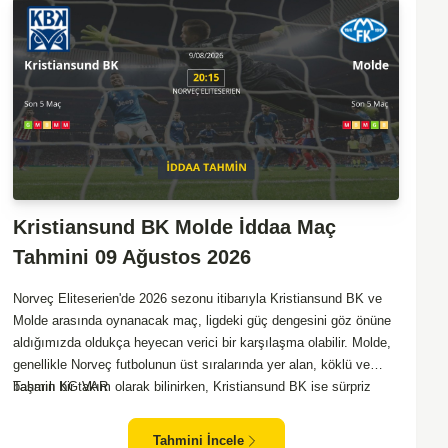
Kristiansund BK Molde İddaa Maç
Tahmini 09 Ağustos 2026
Norveç Eliteserien'de 2026 sezonu itibarıyla Kristiansund BK ve
Molde arasında oynanacak maç, ligdeki güç dengesini göz önüne
aldığımızda oldukça heyecan verici bir karşılaşma olabilir. Molde,
genellikle Norveç futbolunun üst sıralarında yer alan, köklü ve
başarılı bir takım olarak bilinirken, Kristiansund BK ise sürpriz
Tahmin KG VAR
sonuçlarla taraftarlarını sevindirebilen bir ekip. Kristiansund'un
sahasında oynayacak olması, saha avantajını kullanma
Tahmini İncele