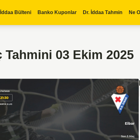
İddaa Bülteni
Banko Kuponlar
Dr. İddaa Tahmin
Ne O
ç Tahmini 03 Ekim 2025