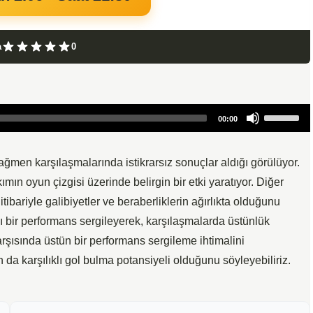
a
0
Use
00:00
Up/Down
Arrow
keys
ğmen karşılaşmalarında istikrarsız sonuçlar aldığı görülüyor.
to
ın oyun çizgisi üzerinde belirgin bir etki yaratıyor. Diğer
increase
tibariyle galibiyetler ve beraberliklerin ağırlıkta olduğunu
or
ı bir performans sergileyerek, karşılaşmalarda üstünlük
decrease
şısında üstün bir performans sergileme ihtimalini
volume.
n da karşılıklı gol bulma potansiyeli olduğunu söyleyebiliriz.