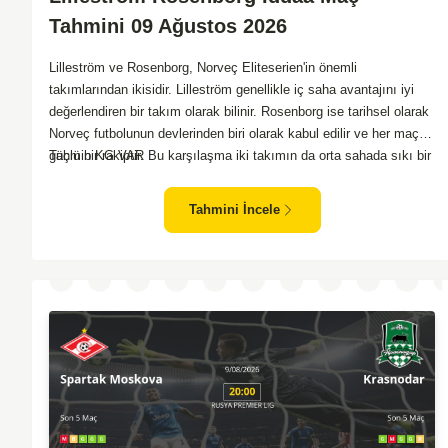
Tahmini 09 Ağustos 2026
Lilleström ve Rosenborg, Norveç Eliteserien'in önemli
takımlarından ikisidir. Lilleström genellikle iç saha avantajını iyi
değerlendiren bir takım olarak bilinir. Rosenborg ise tarihsel olarak
Norveç futbolunun devlerinden biri olarak kabul edilir ve her maçta
güçlü bir rakiptir. Bu karşılaşma iki takımın da orta sahada sıkı bir
Tahmin KG VAR
mücadele vereceği bir maç olacaktır. Lilleström'ün iç saha
performansı ve Rosenborg'un deplasman oyunundaki etkisi birlikte
Tahmini İncele
düşünüldüğünde, maçın dengede geçmesi olasıdır. İki takımın da
gol atma potansiyeli yüksek olduğu için karşılıklı goller izlenebilir.