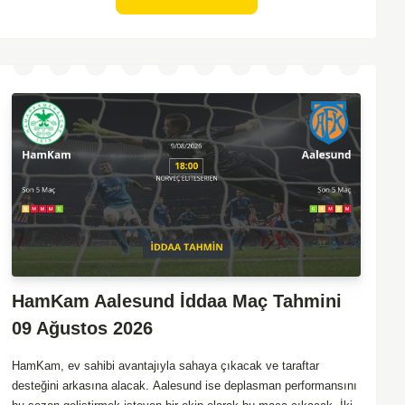
olasılıklarını artırıyor. Ancak Molde'nin tecrübe ve kadro kalitesi
faktörleri dikkate alındığında, deplasmanda da etkili bir performans
sergilemesi beklenebilir. İki takımın son dönem form durumları ve
genel konumları düşünüldüğünde, dengeli bir mücadele izleme
olasılığı yüksek. Maçın gol pozisyonları açısından zengin
geçmesi ve her iki takımın da sahada etkili olması muhtemel.
HamKam Aalesund İddaa Maç Tahmini
09 Ağustos 2026
HamKam, ev sahibi avantajıyla sahaya çıkacak ve taraftar
desteğini arkasına alacak. Aalesund ise deplasman performansını