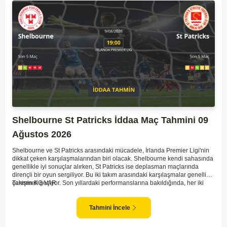
Shelbourne St Patricks İddaa Maç Tahmini 09
Ağustos 2026
Shelbourne ve St Patricks arasındaki mücadele, İrlanda Premier Ligi'nin
dikkat çeken karşılaşmalarından biri olacak. Shelbourne kendi sahasında
genellikle iyi sonuçlar alırken, St Patricks ise deplasman maçlarında
dirençli bir oyun sergiliyor. Bu iki takım arasındaki karşılaşmalar genellikle
çekişmeli geçiyor. Son yıllardaki performanslarına bakıldığında, her iki
Tahmin KG VAR
takımın da gol potansiyeli bulunduğu görülüyor. İlk yarıda denge
bozulmayabilir ancak her iki takım da gol atmak için fırsatlar arayacaktır.
İki tarafın da savunmada dikkatli olması maçın sonucunu belirleyecek.
Tahmini İncele