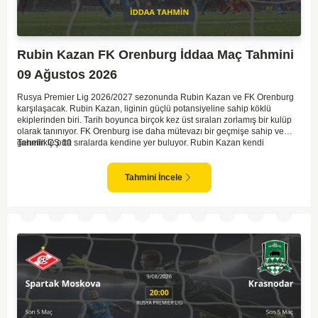
Rubin Kazan FK Orenburg İddaa Maç Tahmini
09 Ağustos 2026
Rusya Premier Lig 2026/2027 sezonunda Rubin Kazan ve FK Orenburg
karşılaşacak. Rubin Kazan, liginin güçlü potansiyeline sahip köklü
ekiplerinden biri. Tarih boyunca birçok kez üst sıraları zorlamış bir kulüp
olarak tanınıyor. FK Orenburg ise daha mütevazı bir geçmişe sahip ve
genellikle orta sıralarda kendine yer buluyor. Rubin Kazan kendi
Tahmin ÇŞ 10
sahasında oynadığı maçlarda rakiplerine karşı daha etkili bir performans
gösteriyor. Toparlayacak olursak bu maçta ev sahibi ekibin bir adım önde
olduğunu düşünüyorum.
Tahmini İncele