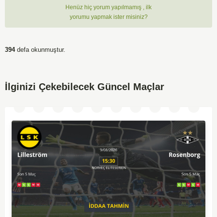
Henüz hiç yorum yapılmamış , ilk
yorumu yapmak ister misiniz?
394
defa okunmuştur.
İlginizi Çekebilecek Güncel Maçlar