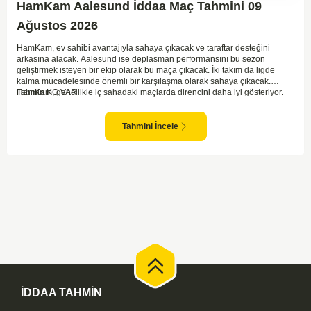
HamKam Aalesund İddaa Maç Tahmini 09
Ağustos 2026
HamKam, ev sahibi avantajıyla sahaya çıkacak ve taraftar desteğini
arkasına alacak. Aalesund ise deplasman performansını bu sezon
geliştirmek isteyen bir ekip olarak bu maça çıkacak. İki takım da ligde
kalma mücadelesinde önemli bir karşılaşma olarak sahaya çıkacak.
HamKam, genellikle iç sahadaki maçlarda direncini daha iyi gösteriyor.
Tahmin KG VAR
Aalesund'un dış saha formu ise bu maçta belirleyici unsurlardan biri
olabilir. Hücum anlamında her iki takım da zaman zaman sıkıntı yaşasa da
gol bulma ihtimalleri yüksek.
Tahmini İncele
İDDAA TAHMİN