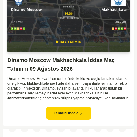
Dinamo Moscow Makhachkala İddaa Maç
Tahmini 09 Ağustos 2026
Dinamo Moscow, Rusya Premier Ligi'nde köklü ve güçlü bir takım olarak
öne çıkıyor. Makhachkala ise ligde daha yeni başarılarla tanınan bir ekip
olarak bilinmektedir. Dinamo, ev sahibi avantajını kullanarak üstün bir
performans sergilemeyi hedefleyecektir. Makhachkala'nın ise
deplasmanda direnç göstererek sürpriz yapma potansiyeli var. Takımların
Tahmin KG VAR
genel form durumları ve önceki maçlardaki performanslarına bakıldığında,
karşılıklı goller izleyebileceğimiz bir mücadele olası görünüyor. Taktiksel
açıdan dengeli bir maç olması beklenirken, seyir zevki yüksek bir
Tahmini İncele
karşılaşma bizleri bekliyor.