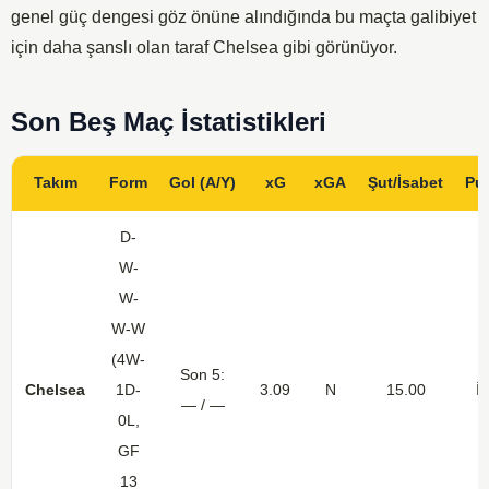
genel güç dengesi göz önüne alındığında bu maçta galibiyet
için daha şanslı olan taraf Chelsea gibi görünüyor.
Son Beş Maç İstatistikleri
Takım
Form
Gol (A/Y)
xG
xGA
Şut/İsabet
Pu
D-
W-
W-
W-W
(4W-
Son 5:
Chelsea
1D-
3.09
N
15.00
İç
— / —
0L,
GF
13