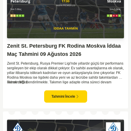
Zenit St. Petersburg FK Rodina Moskva İddaa
Maç Tahmini 09 Ağustos 2026
Zenit St. Petersburg, Rusya Premier Ligi'nde yıllardır güçlü bir performans
sergileyen bir ekip olarak dikkat çekiyor. Ev sahibi avantajlarına ek olarak,
yıllar itibarıyla istikrarlı kadroları ve oyun anlayışlarıyla öne çıkıyorlar. FK
Rodina Moskva ise ligdeki daha yeni ve az tecrübe sahibi takımlardan biri
olarak değerlendirilmekte. Takımın lige adapte olma süreci devam
Tahmin MS 1
ederken, Zenit karşısında özellikle deplasmanda zorlanmaları muhtemel.
Zenit'in ev sahibi avantajı ve daha tecrübeli kadrosu göz önüne
alındığında, maçın genel seyri Zenit'in kontrolünde geçebilir. Bu faktörlerle
Tahmini İncele
birlikte, Zenit'in net bir galibiyete ulaşması olası görünüyor.