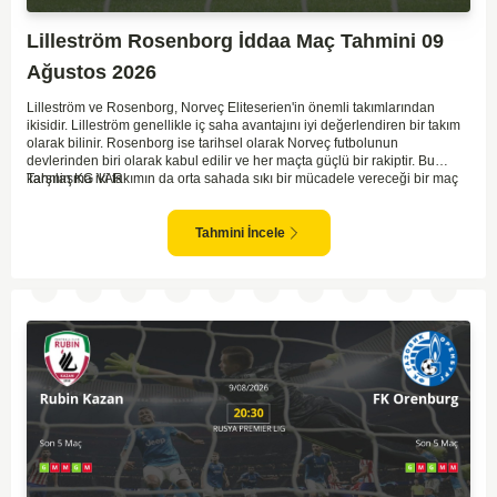
Lilleström Rosenborg İddaa Maç Tahmini 09
Ağustos 2026
Lilleström ve Rosenborg, Norveç Eliteserien'in önemli takımlarından
ikisidir. Lilleström genellikle iç saha avantajını iyi değerlendiren bir takım
olarak bilinir. Rosenborg ise tarihsel olarak Norveç futbolunun
devlerinden biri olarak kabul edilir ve her maçta güçlü bir rakiptir. Bu
karşılaşma iki takımın da orta sahada sıkı bir mücadele vereceği bir maç
Tahmin KG VAR
olacaktır. Lilleström'ün iç saha performansı ve Rosenborg'un deplasman
oyunundaki etkisi birlikte düşünüldüğünde, maçın dengede geçmesi
olasıdır. İki takımın da gol atma potansiyeli yüksek olduğu için karşılıklı
Tahmini İncele
goller izlenebilir.