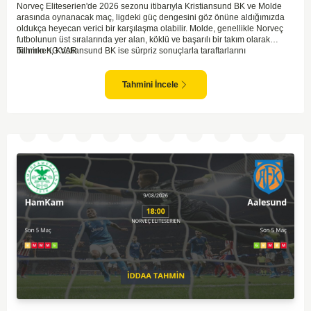
Norveç Eliteserien'de 2026 sezonu itibarıyla Kristiansund BK ve Molde
arasında oynanacak maç, ligdeki güç dengesini göz önüne aldığımızda
oldukça heyecan verici bir karşılaşma olabilir. Molde, genellikle Norveç
futbolunun üst sıralarında yer alan, köklü ve başarılı bir takım olarak
bilinirken, Kristiansund BK ise sürpriz sonuçlarla taraftarlarını
Tahmin KG VAR
sevindirebilen bir ekip. Kristiansund'un sahasında oynayacak olması,
saha avantajını kullanma olasılıklarını artırıyor. Ancak Molde'nin tecrübe
ve kadro kalitesi faktörleri dikkate alındığında, deplasmanda da etkili bir
Tahmini İncele
performans sergilemesi beklenebilir. İki takımın son dönem form durumları
ve genel konumları düşünüldüğünde, dengeli bir mücadele izleme
olasılığı yüksek. Maçın gol pozisyonları açısından zengin geçmesi ve her
iki takımın da sahada etkili olması muhtemel.