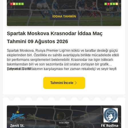
Spartak Moskova Krasnodar İddaa Maç
Tahmini 09 Ağustos 2026
Spartak Moskova, Rusya Premier Ligi'nin köklü ve taraftar desteği güçlü
ekiplerinden biri. Özellikle ev sahibi avantajıyla birlikte mücadelede etkili
bir performans sergilemeleri beklenebilir. Krasnodar ise ligin istikrarlı
takımlarından biri ve son sezonlarda üst sıraları zorlayan bir grafik
çiziyorlar. Bu iki takımın karşılaşması her zaman rekabetçi ve seyir keyfi
Tahmin KG VAR
yüksek oluyor. Spartak Moskova'nın ev sahibi olması, maçı kendi lehlerine
çevirebilecek unsurlar barındırıyor. İki takımın geçmiş karşılaşmalarında
gol bulmakta zorlanmadıkları düşünülürse, bu maçta da her iki ekip gol
Tahmini İncele
atabilir.