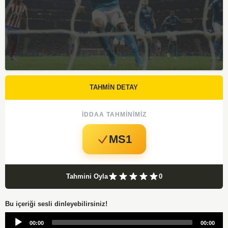
TAHMİN DETAY
İDDAA TAHMINIMIZ
MS1
Tahmini Oyla
0
Bu içeriği sesli dinleyebilirsiniz!
Audio
00:00
00:00