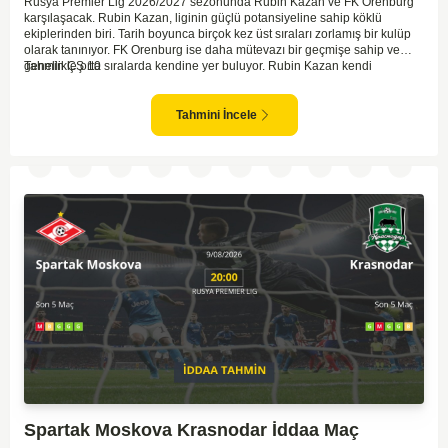
Rusya Premier Lig 2026/2027 sezonunda Rubin Kazan ve FK Orenburg
karşılaşacak. Rubin Kazan, liginin güçlü potansiyeline sahip köklü
ekiplerinden biri. Tarih boyunca birçok kez üst sıraları zorlamış bir kulüp
olarak tanınıyor. FK Orenburg ise daha mütevazı bir geçmişe sahip ve
genellikle orta sıralarda kendine yer buluyor. Rubin Kazan kendi
Tahmin ÇŞ 10
sahasında oynadığı maçlarda rakiplerine karşı daha etkili bir performans
gösteriyor. Toparlayacak olursak bu maçta ev sahibi ekibin bir adım önde
olduğunu düşünüyorum.
Tahmini İncele
Spartak Moskova Krasnodar İddaa Maç