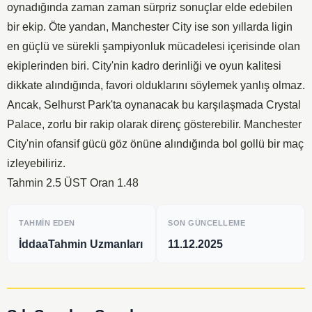
oynadığında zaman zaman sürpriz sonuçlar elde edebilen
bir ekip. Öte yandan, Manchester City ise son yıllarda ligin
en güçlü ve sürekli şampiyonluk mücadelesi içerisinde olan
ekiplerinden biri. City'nin kadro derinliği ve oyun kalitesi
dikkate alındığında, favori olduklarını söylemek yanlış olmaz.
Ancak, Selhurst Park'ta oynanacak bu karşılaşmada Crystal
Palace, zorlu bir rakip olarak direnç gösterebilir. Manchester
City'nin ofansif gücü göz önüne alındığında bol gollü bir maç
izleyebiliriz.
Tahmin 2.5 ÜST Oran 1.48
TAHMIN EDEN
SON GÜNCELLEME
İddaaTahmin Uzmanları
11.12.2025