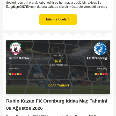
devlerinden biri olarak kabul edilir ve her maçta güçlü bir rakiptir. Bu
karşılaşma iki takımın da orta sahada sıkı bir mücadele vereceği bir maç
Tahmin KG VAR
olacaktır. Lilleström'ün iç saha performansı ve Rosenborg'un deplasman
oyunundaki etkisi birlikte düşünüldüğünde, maçın dengede geçmesi
olasıdır. İki takımın da gol atma potansiyeli yüksek olduğu için karşılıklı
Tahmini İncele
goller izlenebilir.
Rubin Kazan FK Orenburg İddaa Maç Tahmini
09 Ağustos 2026