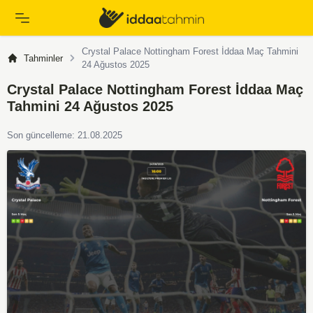
Crystal Palace Nottingham Forest İddaa Maç Tahmini
Tahminler
24 Ağustos 2025
Crystal Palace Nottingham Forest İddaa Maç
Tahmini 24 Ağustos 2025
Son güncelleme: 21.08.2025