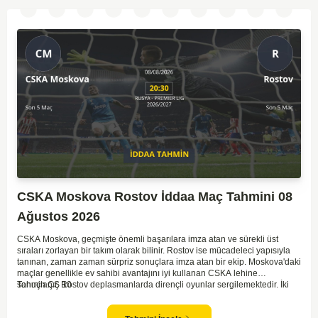
CSKA Moskova Rostov İddaa Maç Tahmini 08
Ağustos 2026
CSKA Moskova, geçmişte önemli başarılara imza atan ve sürekli üst
sıraları zorlayan bir takım olarak bilinir. Rostov ise mücadeleci yapısıyla
tanınan, zaman zaman sürpriz sonuçlara imza atan bir ekip. Moskova'daki
maçlar genellikle ev sahibi avantajını iyi kullanan CSKA lehine
sonuçlanır. Rostov deplasmanlarda dirençli oyunlar sergilemektedir. İki
Tahmin ÇŞ 10
takım arasındaki genel denge, CSKA'nın az farkla da olsa üstün olduğunu
göstermektedir. CSKA'nın evinde oynayacak olması ve genel istatistikler