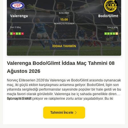
Valerenga Bodo/Glimt İddaa Maç Tahmini 08
Ağustos 2026
Norveç Eliteserien 2026'da Valerenga ve Bodo/Glimt arasında oynanacak
maç, iki güçlü ekibin karşılaşması anlamına geliyor. Bodo/Glimt, ligin son
yıllarında sergilediği performanslar sayesinde popüler bir hale geldi ve bu
maçta favori olarak görülebilir. Valerenga ise iç sahada genellikle dirençli
oyunuyla dikkat çekiyor ve rakiplerine zorlu anlar yaşatabiliyor. Bu iki
Tahmin KG VAR
takım arasındaki maçlar genellikle çekişmeli geçiyor ve bol gollü
karşılaşmalara tanık olabiliyoruz. Taraftar desteğini arkasına alarak
sahasında etkili performans sergileyen Valerenga, Bodo/Glimt karşısında
Tahmini İncele
gol bulmakta zorlanmayabilir. Aynı şekilde, Bodo/Glimt'in de hücum gücü
düşünüldüğünde karşılıklı goller izleyeceğimiz bir maç olması muhtemel
görünüyor.