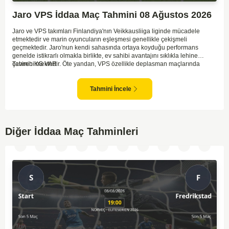
Jaro VPS İddaa Maç Tahmini 08 Ağustos 2026
Jaro ve VPS takımları Finlandiya'nın Veikkausliiga liginde mücadele
etmektedir ve marin oyuncuların eşleşmesi genellikle çekişmeli
geçmektedir. Jaro'nun kendi sahasında ortaya koyduğu performans
genelde istikrarlı olmakla birlikte, ev sahibi avantajını sıklıkla lehine
çevirebilmektedir. Öte yandan, VPS özellikle deplasman maçlarında
Tahmin KG VAR
zaman zaman zorluk yaşayabilmektedir ancak hücum anlamında etkili
anlar yakalayabilmektedir. İki takım arasındaki tarihsel rekabet dikkate
alındığında, maçın dengede geçmesi olasıdır ve her iki tarafın da gol
Tahmini İncele
şansı bulunmaktadır. Özellikle Jaro'nun savunma zaafları ve VPS'nin hızlı
hücum gücü göz önüne alındığında, her iki takımın da fileleri
havalandırması muhtemeldir. Bu bağlamda, maçın hem mücadeleci hem
de gollü geçeceği öngörülmektedir.
Diğer İddaa Maç Tahminleri