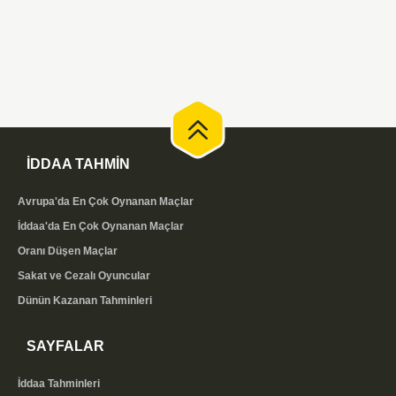
İDDAA TAHMİN
Avrupa'da En Çok Oynanan Maçlar
İddaa'da En Çok Oynanan Maçlar
Oranı Düşen Maçlar
Sakat ve Cezalı Oyuncular
Dünün Kazanan Tahminleri
SAYFALAR
İddaa Tahminleri