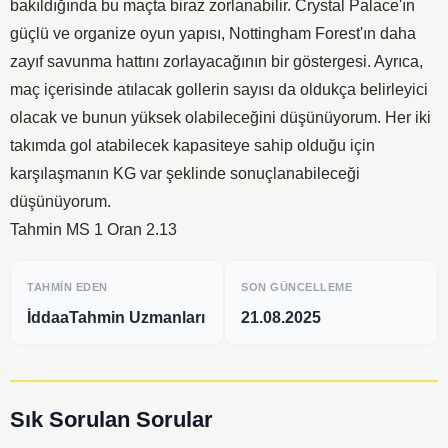
bakıldığında bu maçta biraz zorlanabilir. Crystal Palace'ın
güçlü ve organize oyun yapısı, Nottingham Forest'ın daha
zayıf savunma hattını zorlayacağının bir göstergesi. Ayrıca,
maç içerisinde atılacak gollerin sayısı da oldukça belirleyici
olacak ve bunun yüksek olabileceğini düşünüyorum. Her iki
takımda gol atabilecek kapasiteye sahip olduğu için
karşılaşmanın KG var şeklinde sonuçlanabileceği
düşünüyorum.
Tahmin MS 1 Oran 2.13
TAHMIN EDEN
SON GÜNCELLEME
İddaaTahmin Uzmanları
21.08.2025
Sık Sorulan Sorular