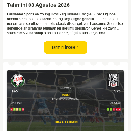
Tahmini 08 Ağustos 2026
Lausanne Sports ve Young Boys karşılaşması, İsviçre Süper Ligi'nde
önemli bir mücadele olacak. Young Boys, ligde genellikle daha başarılı
performans sergileyen bir ekip olarak dikkat çekiyor. Lausanne Sports ise
genellikle alt sıralarda bulunan bir görüntü sergiliyor. Genellikle zayıf
savunma hattına sahip olan Lausanne, güçlü rakibi karşısında
Tahmin MS 2
zorlanabilir. Young Boys'un hücum hattı rakibine göre daha etkili olabilir.
Maçın sonucunda Young Boys'un galip gelme olasılığı yüksek görünüyor.
Tahmini İncele