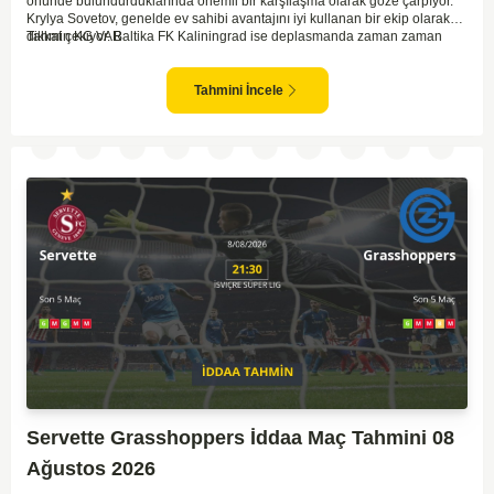
önünde bulundurduklarında önemli bir karşılaşma olarak göze çarpıyor.
Krylya Sovetov, genelde ev sahibi avantajını iyi kullanan bir ekip olarak
dikkat çekiyor. Baltika FK Kaliningrad ise deplasmanda zaman zaman
Tahmin KG VAR
sürpriz sonuçlar elde eden bir takım olarak bilinir. Krylya Sovetov'un saha
ve seyirci desteğini arkasına alarak gol yollarında etkili olması, maçın
seyrini değiştirebilecek bir faktör olarak değerlendiriliyor. Bununla birlikte,
Tahmini İncele
Baltika'nın savunma direncini kırabilmesi, maçı daha heyecanlı hale
getirebilir. İki takımın da skor üretme potansiyeline sahip olması göz
önünde bulundurularak, karşılıklı gol olası bir sonuç gibi duruyor.
Servette Grasshoppers İddaa Maç Tahmini 08
Ağustos 2026