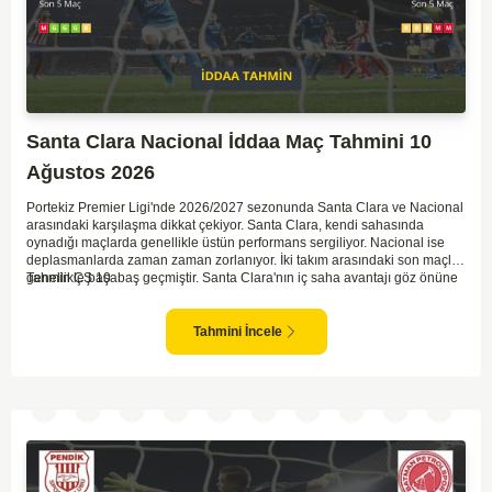
Santa Clara Nacional İddaa Maç Tahmini 10
Ağustos 2026
Portekiz Premier Ligi'nde 2026/2027 sezonunda Santa Clara ve Nacional
arasındaki karşılaşma dikkat çekiyor. Santa Clara, kendi sahasında
oynadığı maçlarda genellikle üstün performans sergiliyor. Nacional ise
deplasmanlarda zaman zaman zorlanıyor. İki takım arasındaki son maçlar
genellikle başabaş geçmiştir. Santa Clara'nın iç saha avantajı göz önüne
Tahmin ÇŞ 10
alınarak, bu maçta daha baskın olabileceği düşünülüyor. Ancak,
Nacional'in mücadele gücü ve sürpriz yapabilme potansiyeli de göz ardı
edilmemeli.
Tahmini İncele