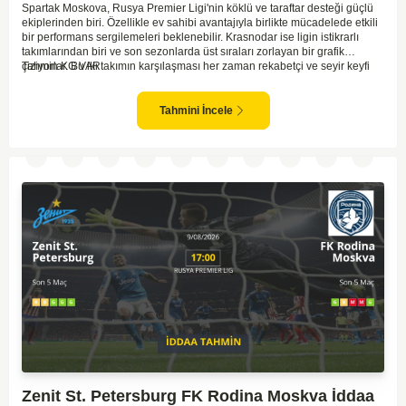
Spartak Moskova, Rusya Premier Ligi'nin köklü ve taraftar desteği güçlü
ekiplerinden biri. Özellikle ev sahibi avantajıyla birlikte mücadelede etkili
bir performans sergilemeleri beklenebilir. Krasnodar ise ligin istikrarlı
takımlarından biri ve son sezonlarda üst sıraları zorlayan bir grafik
çiziyorlar. Bu iki takımın karşılaşması her zaman rekabetçi ve seyir keyfi
Tahmin KG VAR
yüksek oluyor. Spartak Moskova'nın ev sahibi olması, maçı kendi lehlerine
çevirebilecek unsurlar barındırıyor. İki takımın geçmiş karşılaşmalarında
gol bulmakta zorlanmadıkları düşünülürse, bu maçta da her iki ekip gol
Tahmini İncele
atabilir.
Zenit St. Petersburg FK Rodina Moskva İddaa