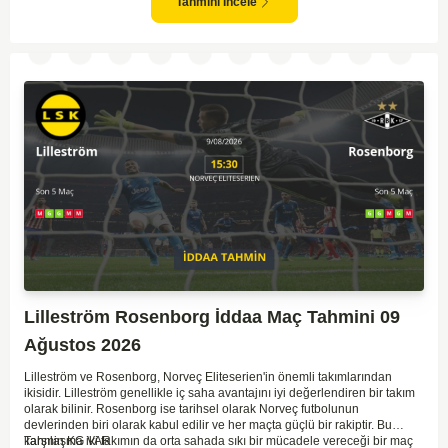
gol bulma ihtimalleri yüksek.
Tahmini İncele
Lilleström Rosenborg İddaa Maç Tahmini 09
Ağustos 2026
Lilleström ve Rosenborg, Norveç Eliteserien'in önemli takımlarından
ikisidir. Lilleström genellikle iç saha avantajını iyi değerlendiren bir takım
olarak bilinir. Rosenborg ise tarihsel olarak Norveç futbolunun
devlerinden biri olarak kabul edilir ve her maçta güçlü bir rakiptir. Bu
karşılaşma iki takımın da orta sahada sıkı bir mücadele vereceği bir maç
Tahmin KG VAR