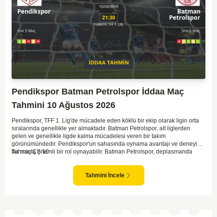
Pendikspor Batman Petrolspor İddaa Maç
Tahmini 10 Ağustos 2026
Pendikspor, TFF 1. Lig'de mücadele eden köklü bir ekip olarak ligin orta
sıralarında genellikle yer almaktadır. Batman Petrolspor, alt liglerden
gelen ve genellikle ligde kalma mücadelesi veren bir takım
görünümündedir. Pendikspor'un sahasında oynama avantajı ve deneyimi,
bu maçta önemli bir rol oynayabilir. Batman Petrolspor, deplasmanda
Tahmin ÇŞ 10
özellikle zorluk yaşayan bir ekip olarak dikkat çekiyor. Bu bağlamda,
Pendikspor'un maçın kontrolünü elinde tutma olasılığı daha yüksek.
Takımların mevcut form durumları ve geçmiş performanslarına
Tahmini İncele
bakıldığında ev sahibi ekibin galibiyeti daha yüksek bir ihtimal sunuyor.