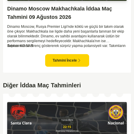
Dinamo Moscow Makhachkala İddaa Maç
Tahmini 09 Ağustos 2026
Dinamo Moscow, Rusya Premier Ligi'nde köklü ve güçlü bir takım olarak
öne çıkıyor. Makhachkala ise ligde daha yeni başarılarla tanınan bir ekip
olarak bilinmektedir. Dinamo, ev sahibi avantajını kullanarak üstün bir
performans sergilemeyi hedefleyecektir. Makhachkala'nın ise
deplasmanda direnç göstererek sürpriz yapma potansiyeli var. Takımların
Tahmin KG VAR
genel form durumları ve önceki maçlardaki performanslarına bakıldığında,
karşılıklı goller izleyebileceğimiz bir mücadele olası görünüyor. Taktiksel
açıdan dengeli bir maç olması beklenirken, seyir zevki yüksek bir
Tahmini İncele
karşılaşma bizleri bekliyor.
Diğer İddaa Maç Tahminleri