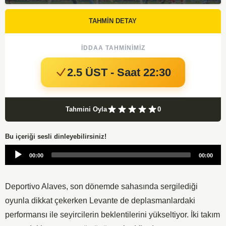
TAHMİN DETAY
İDDAA TAHMINIMIZ
2.5 ÜST - Saat 22:30
Tahmini Oyla
0
Bu içeriği sesli dinleyebilirsiniz!
Audio
00:00
00:00
Player
Deportivo Alaves, son dönemde sahasında sergilediği
oyunla dikkat çekerken Levante de deplasmanlardaki
performansı ile seyircilerin beklentilerini yükseltiyor. İki takım