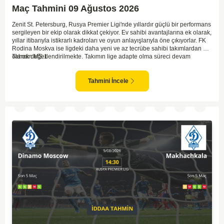
Maç Tahmini 09 Ağustos 2026
Zenit St. Petersburg, Rusya Premier Ligi'nde yıllardır güçlü bir performans
sergileyen bir ekip olarak dikkat çekiyor. Ev sahibi avantajlarına ek olarak,
yıllar itibarıyla istikrarlı kadroları ve oyun anlayışlarıyla öne çıkıyorlar. FK
Rodina Moskva ise ligdeki daha yeni ve az tecrübe sahibi takımlardan biri
olarak değerlendirilmekte. Takımın lige adapte olma süreci devam
Tahmin MS 1
ederken, Zenit karşısında özellikle deplasmanda zorlanmaları muhtemel.
Zenit'in ev sahibi avantajı ve daha tecrübeli kadrosu göz önüne
alındığında, maçın genel seyri Zenit'in kontrolünde geçebilir. Bu faktörlerle
Tahmini İncele
birlikte, Zenit'in net bir galibiyete ulaşması olası görünüyor.