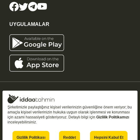
UYGULAMALAR
iddaatahmin11.com
-
Copyright © 2005-2026
Tüm Hakları Saklıdır
Şirketimizle paylaştığınız kişisel verilerinizin güvenliğine önem veriyor; bu
amaçla kişisel verilerinizin hukuka uygun olarak işlenmesi ve korunması
Bu sitedeki tahmin ve analizler yalnızca
bilgilendirme amaçlıdır
;
18+
için azami hassasiyeti gösteriyoruz. Detaylı bilgi için
Gizlilik Politikamızı
kazanç garantisi vermez. Şans oyunları bağımlılık yapabilir — bilinçli ve
inceleyebilirsiniz.
kontrollü oynayın.
18 yaşından küçüklerin şans oyunu oynaması yasaktır.
Gizlilik Politikası
Reddet
Hepsini Kabul Et