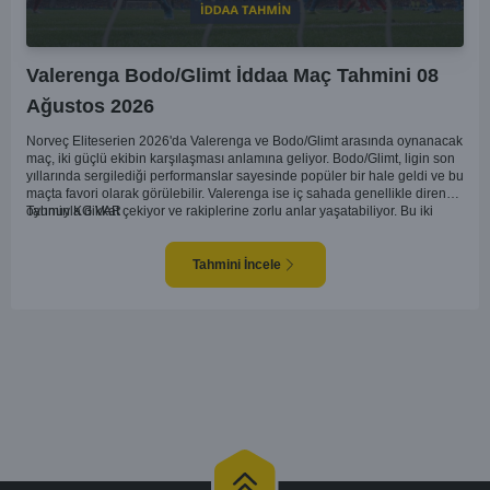
Valerenga Bodo/Glimt İddaa Maç Tahmini 08
Ağustos 2026
Norveç Eliteserien 2026'da Valerenga ve Bodo/Glimt arasında oynanacak
maç, iki güçlü ekibin karşılaşması anlamına geliyor. Bodo/Glimt, ligin son
yıllarında sergilediği performanslar sayesinde popüler bir hale geldi ve bu
maçta favori olarak görülebilir. Valerenga ise iç sahada genellikle dirençli
oyunuyla dikkat çekiyor ve rakiplerine zorlu anlar yaşatabiliyor. Bu iki
Tahmin KG VAR
takım arasındaki maçlar genellikle çekişmeli geçiyor ve bol gollü
karşılaşmalara tanık olabiliyoruz. Taraftar desteğini arkasına alarak
sahasında etkili performans sergileyen Valerenga, Bodo/Glimt karşısında
Tahmini İncele
gol bulmakta zorlanmayabilir. Aynı şekilde, Bodo/Glimt'in de hücum gücü
düşünüldüğünde karşılıklı goller izleyeceğimiz bir maç olması muhtemel
görünüyor.