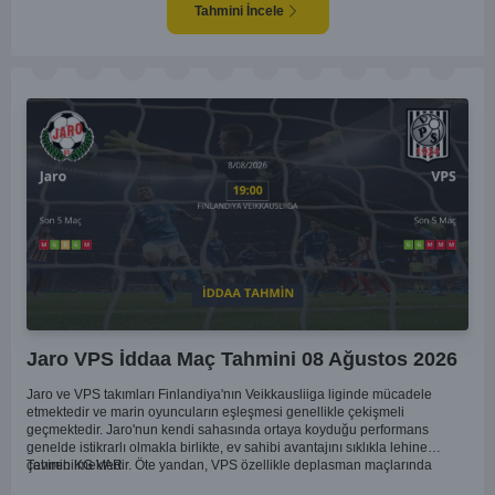
Tahmini İncele
Jaro VPS İddaa Maç Tahmini 08 Ağustos 2026
Jaro ve VPS takımları Finlandiya'nın Veikkausliiga liginde mücadele
etmektedir ve marin oyuncuların eşleşmesi genellikle çekişmeli
geçmektedir. Jaro'nun kendi sahasında ortaya koyduğu performans
genelde istikrarlı olmakla birlikte, ev sahibi avantajını sıklıkla lehine
çevirebilmektedir. Öte yandan, VPS özellikle deplasman maçlarında
Tahmin KG VAR
zaman zaman zorluk yaşayabilmektedir ancak hücum anlamında etkili