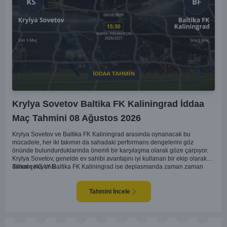
Krylya Sovetov Baltika FK Kaliningrad İddaa
Maç Tahmini 08 Ağustos 2026
Krylya Sovetov ve Baltika FK Kaliningrad arasında oynanacak bu
mücadele, her iki takımın da sahadaki performans dengelerini göz
önünde bulundurduklarında önemli bir karşılaşma olarak göze çarpıyor.
Krylya Sovetov, genelde ev sahibi avantajını iyi kullanan bir ekip olarak
dikkat çekiyor. Baltika FK Kaliningrad ise deplasmanda zaman zaman
Tahmin KG VAR
sürpriz sonuçlar elde eden bir takım olarak bilinir. Krylya Sovetov'un saha
ve seyirci desteğini arkasına alarak gol yollarında etkili olması, maçın
seyrini değiştirebilecek bir faktör olarak değerlendiriliyor. Bununla birlikte,
Tahmini İncele
Baltika'nın savunma direncini kırabilmesi, maçı daha heyecanlı hale
getirebilir. İki takımın da skor üretme potansiyeline sahip olması göz
önünde bulundurularak, karşılıklı gol olası bir sonuç gibi duruyor.