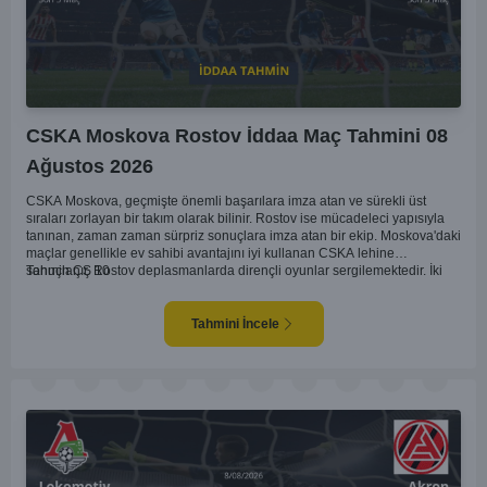
CSKA Moskova Rostov İddaa Maç Tahmini 08
Ağustos 2026
CSKA Moskova, geçmişte önemli başarılara imza atan ve sürekli üst
sıraları zorlayan bir takım olarak bilinir. Rostov ise mücadeleci yapısıyla
tanınan, zaman zaman sürpriz sonuçlara imza atan bir ekip. Moskova'daki
maçlar genellikle ev sahibi avantajını iyi kullanan CSKA lehine
sonuçlanır. Rostov deplasmanlarda dirençli oyunlar sergilemektedir. İki
Tahmin ÇŞ 10
takım arasındaki genel denge, CSKA'nın az farkla da olsa üstün olduğunu
göstermektedir. CSKA'nın evinde oynayacak olması ve genel istatistikler
göz önüne alındığında, CSKA'nın sahasında kolay kolay puan
Tahmini İncele
kaybetmeyeceğini söyleyebiliriz.