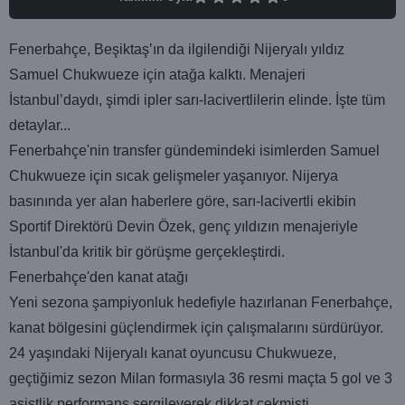
Fenerbahçe, Beşiktaş’ın da ilgilendiği Nijeryalı yıldız
Samuel Chukwueze için atağa kalktı. Menajeri
İstanbul’daydı, şimdi ipler sarı-lacivertlilerin elinde. İşte tüm
detaylar...
Fenerbahçe'nin transfer gündemindeki isimlerden Samuel
Chukwueze için sıcak gelişmeler yaşanıyor. Nijerya
basınında yer alan haberlere göre, sarı-lacivertli ekibin
Sportif Direktörü Devin Özek, genç yıldızın menajeriyle
İstanbul'da kritik bir görüşme gerçekleştirdi.
Fenerbahçe'den kanat atağı
Yeni sezona şampiyonluk hedefiyle hazırlanan Fenerbahçe,
kanat bölgesini güçlendirmek için çalışmalarını sürdürüyor.
24 yaşındaki Nijeryalı kanat oyuncusu Chukwueze,
geçtiğimiz sezon Milan formasıyla 36 resmi maçta 5 gol ve 3
asistlik performans sergileyerek dikkat çekmişti.