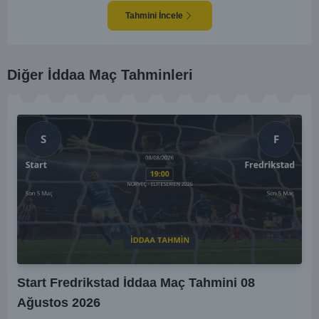
anlar yakalayabilmektedir. İki takım arasındaki tarihsel rekabet dikkate
alındığında, maçın dengede geçmesi olasıdır ve her iki tarafın da gol
Tahmini İncele
şansı bulunmaktadır. Özellikle Jaro'nun savunma zaafları ve VPS'nin hızlı
hücum gücü göz önüne alındığında, her iki takımın da fileleri
havalandırması muhtemeldir. Bu bağlamda, maçın hem mücadeleci hem
de gollü geçeceği öngörülmektedir.
Diğer İddaa Maç Tahminleri
Start Fredrikstad İddaa Maç Tahmini 08
Ağustos 2026