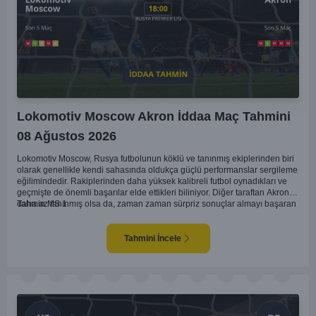
Lokomotiv Moscow Akron İddaa Maç Tahmini
08 Ağustos 2026
Lokomotiv Moscow, Rusya futbolunun köklü ve tanınmış ekiplerinden biri
olarak genellikle kendi sahasında oldukça güçlü performanslar sergileme
eğilimindedir. Rakiplerinden daha yüksek kalibreli futbol oynadıkları ve
geçmişte de önemli başarılar elde ettikleri biliniyor. Diğer taraftan Akron,
daha az tanınmış olsa da, zaman zaman sürpriz sonuçlar almayı başaran
Tahmin MS 1
bir takım olarak dikkat çekmektedir. Ancak genellikle Lokomotiv gibi köklü
ve güçlü ekipler karşısında istikrarlı bir performans sergilemekte
zorlanabilirler. Lokomotiv Moscow'un mevcut form durumunun ve evinde
Tahmini İncele
oynama avantajının, bu karşılaşmada belirleyici olması muhtemel
gözüküyor. Bu sebeple, maç sonucu olarak Lokomotiv’in galibiyetle
ayrılması daha yüksek ihtimal taşımaktadır.