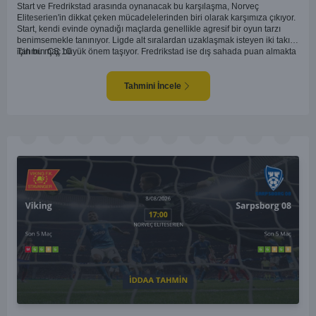
Start ve Fredrikstad arasında oynanacak bu karşılaşma, Norveç
Eliteserien'in dikkat çeken mücadelelerinden biri olarak karşımıza çıkıyor.
Start, kendi evinde oynadığı maçlarda genellikle agresif bir oyun tarzı
benimsemekle tanınıyor. Ligde alt sıralardan uzaklaşmak isteyen iki takım
için bu maç büyük önem taşıyor. Fredrikstad ise dış sahada puan almakta
Tahmin ÇŞ 10
zorlanan bir ekip olarak biliniyor. Bu durum, ev sahibi Start'a karşı
mücadelede zorluk çıkartabilir. Maçın temposunun yüksek olacağını ve
her iki takımın da sonuca gitmeye odaklanacağını düşünüyorum.
Tahmini İncele