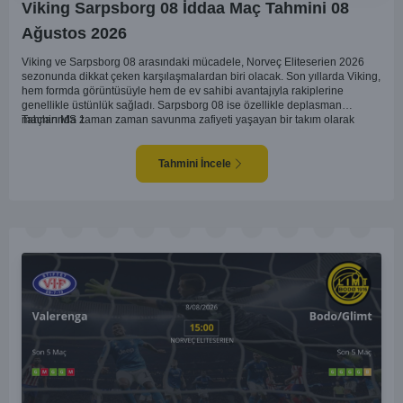
Viking Sarpsborg 08 İddaa Maç Tahmini 08
Ağustos 2026
Viking ve Sarpsborg 08 arasındaki mücadele, Norveç Eliteserien 2026
sezonunda dikkat çeken karşılaşmalardan biri olacak. Son yıllarda Viking,
hem formda görüntüsüyle hem de ev sahibi avantajıyla rakiplerine
genellikle üstünlük sağladı. Sarpsborg 08 ise özellikle deplasman
maçlarında zaman zaman savunma zafiyeti yaşayan bir takım olarak
Tahmin MS 1
dikkat çekiyor. Viking'in sahasında kontrollü oynaması, onları favori
yapıyor. Sarpsborg'un ise sürpriz yapabilme potansiyeli olsa da,
genellikle güçlü rakipler karşısında tutunmakta zorlandıkları biliniyor. Bu
Tahmini İncele
doğrultuda, Viking'in galibiyete yakın olabileceği bir maç beklenebilir.