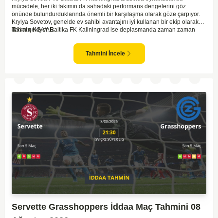
mücadele, her iki takımın da sahadaki performans dengelerini göz
önünde bulundurduklarında önemli bir karşılaşma olarak göze çarpıyor.
Krylya Sovetov, genelde ev sahibi avantajını iyi kullanan bir ekip olarak
dikkat çekiyor. Baltika FK Kaliningrad ise deplasmanda zaman zaman
Tahmin KG VAR
sürpriz sonuçlar elde eden bir takım olarak bilinir. Krylya Sovetov'un saha
ve seyirci desteğini arkasına alarak gol yollarında etkili olması, maçın
seyrini değiştirebilecek bir faktör olarak değerlendiriliyor. Bununla birlikte,
Tahmini İncele
Baltika'nın savunma direncini kırabilmesi, maçı daha heyecanlı hale
getirebilir. İki takımın da skor üretme potansiyeline sahip olması göz
önünde bulundurularak, karşılıklı gol olası bir sonuç gibi duruyor.
Servette Grasshoppers İddaa Maç Tahmini 08