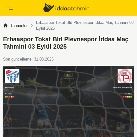
Erbaaspor Tokat Bld Plevnespor İddaa Maç Tahmini 03
Tahminler
Eylül 2025
Erbaaspor Tokat Bld Plevnespor İddaa Maç
Tahmini 03 Eylül 2025
Son güncelleme: 31.08.2025