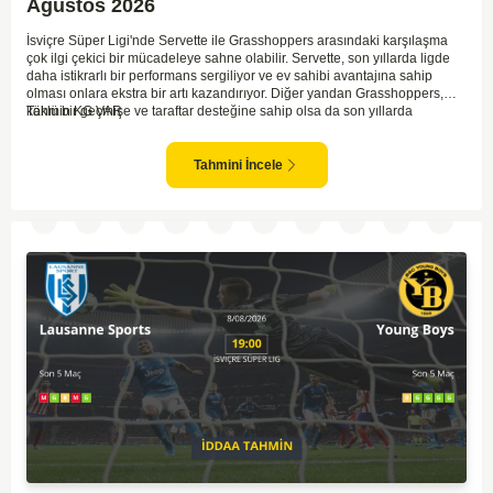
Ağustos 2026
İsviçre Süper Ligi'nde Servette ile Grasshoppers arasındaki karşılaşma
çok ilgi çekici bir mücadeleye sahne olabilir. Servette, son yıllarda ligde
daha istikrarlı bir performans sergiliyor ve ev sahibi avantajına sahip
olması onlara ekstra bir artı kazandırıyor. Diğer yandan Grasshoppers,
köklü bir geçmişe ve taraftar desteğine sahip olsa da son yıllarda
Tahmin KG VAR
beklenilen istikrarı yakalayabilmiş değil. Servette'nin hücum hattı,
genellikle maçlarda gol yollarında etkili olurken, Grasshoppers savunma
anlamında zaman zaman sorunlar yaşayabiliyor. Bu durumda,
Tahmini İncele
karşılaşmanın gollü geçmesi muhtemel gözüküyor. İki takımın oyun tarzını
ve genel performanslarını göz önüne alırsak, karşılıklı gollerin izleneceği
bir maç olabilir.