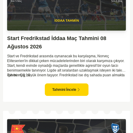
Start Fredrikstad İddaa Maç Tahmini 08
Ağustos 2026
Start ve Fredrikstad arasında oynanacak bu karşılaşma, Norveç
Eliteserien'in dikkat çeken mücadelelerinden biri olarak karşımıza çıkıyor.
Start, kendi evinde oynadığı maçlarda genellikle agresif bir oyun tarzı
benimsemekle tanınıyor. Ligde alt sıralardan uzaklaşmak isteyen iki takım
için bu maç büyük önem taşıyor. Fredrikstad ise dış sahada puan almakta
Tahmin ÇŞ 10
zorlanan bir ekip olarak biliniyor. Bu durum, ev sahibi Start'a karşı
mücadelede zorluk çıkartabilir. Maçın temposunun yüksek olacağını ve
her iki takımın da sonuca gitmeye odaklanacağını düşünüyorum.
Tahmini İncele