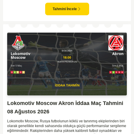
göstermektedir. CSKA'nın evinde oynayacak olması ve genel istatistikler
göz önüne alındığında, CSKA'nın sahasında kolay kolay puan
Tahmini İncele
kaybetmeyeceğini söyleyebiliriz.
Lokomotiv Moscow Akron İddaa Maç Tahmini
08 Ağustos 2026
Lokomotiv Moscow, Rusya futbolunun köklü ve tanınmış ekiplerinden biri
olarak genellikle kendi sahasında oldukça güçlü performanslar sergileme
eğilimindedir. Rakiplerinden daha yüksek kalibreli futbol oynadıkları ve