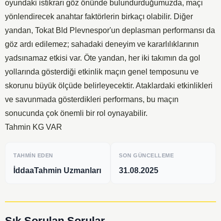
oyundaki istikrarı göz önünde bulundurduğumuzda, maçı
yönlendirecek anahtar faktörlerin birkaçı olabilir. Diğer
yandan, Tokat Bld Plevnespor'un deplasman performansı da
göz ardı edilemez; sahadaki deneyim ve kararlılıklarının
yadsınamaz etkisi var. Öte yandan, her iki takımın da gol
yollarında gösterdiği etkinlik maçın genel temposunu ve
skorunu büyük ölçüde belirleyecektir. Ataklardaki etkinlikleri
ve savunmada gösterdikleri performans, bu maçın
sonucunda çok önemli bir rol oynayabilir.
Tahmin KG VAR
TAHMIN EDEN
SON GÜNCELLEME
İddaaTahmin Uzmanları
31.08.2025
Sık Sorulan Sorular