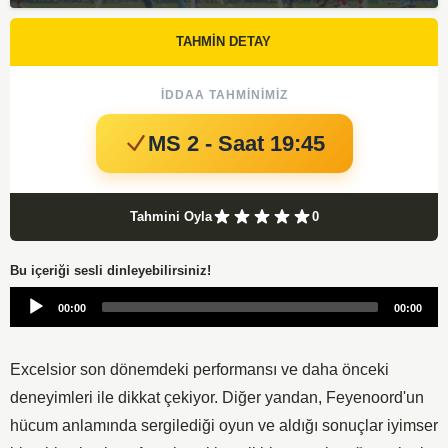
TAHMİN DETAY
İDDAA TAHMINIMIZ
MS 2 - Saat 19:45
Tahmini Oyla
0
Bu içeriği sesli dinleyebilirsiniz!
Audio
00:00
00:00
Player
Excelsior son dönemdeki performansı ve daha önceki
deneyimleri ile dikkat çekiyor. Diğer yandan, Feyenoord'un
hücum anlamında sergilediği oyun ve aldığı sonuçlar iyimser