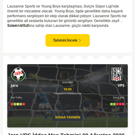
Lausanne Sports ve Young Boys karşılaşması, İsviçre Süper Ligi'nde
önemli bir mücadele olacak. Young Boys, ligde genellikle daha başarılı
performans sergileyen bir ekip olarak dikkat çekiyor. Lausanne Sports ise
genellikle alt sıralarda bulunan bir görüntü sergiliyor. Genellikle zayıf
savunma hattına sahip olan Lausanne, güçlü rakibi karşısında
Tahmin MS 2
zorlanabilir. Young Boys'un hücum hattı rakibine göre daha etkili olabilir.
Maçın sonucunda Young Boys'un galip gelme olasılığı yüksek görünüyor.
Tahmini İncele