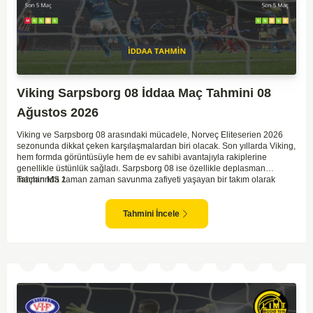
Viking Sarpsborg 08 İddaa Maç Tahmini 08
Ağustos 2026
Viking ve Sarpsborg 08 arasındaki mücadele, Norveç Eliteserien 2026
sezonunda dikkat çeken karşılaşmalardan biri olacak. Son yıllarda Viking,
hem formda görüntüsüyle hem de ev sahibi avantajıyla rakiplerine
genellikle üstünlük sağladı. Sarpsborg 08 ise özellikle deplasman
maçlarında zaman zaman savunma zafiyeti yaşayan bir takım olarak
Tahmin MS 1
dikkat çekiyor. Viking'in sahasında kontrollü oynaması, onları favori
yapıyor. Sarpsborg'un ise sürpriz yapabilme potansiyeli olsa da,
genellikle güçlü rakipler karşısında tutunmakta zorlandıkları biliniyor. Bu
Tahmini İncele
doğrultuda, Viking'in galibiyete yakın olabileceği bir maç beklenebilir.