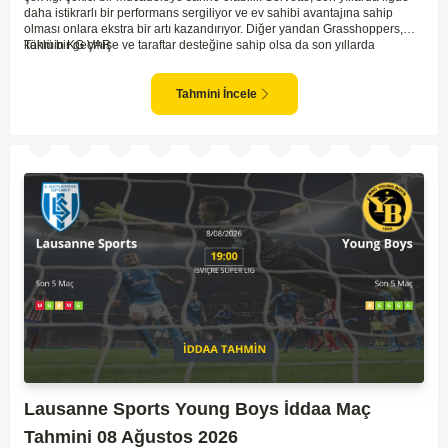
daha istikrarlı bir performans sergiliyor ve ev sahibi avantajına sahip
olması onlara ekstra bir artı kazandırıyor. Diğer yandan Grasshoppers,
köklü bir geçmişe ve taraftar desteğine sahip olsa da son yıllarda
Tahmin KG VAR
beklenilen istikrarı yakalayabilmiş değil. Servette'nin hücum hattı,
genellikle maçlarda gol yollarında etkili olurken, Grasshoppers savunma
anlamında zaman zaman sorunlar yaşayabiliyor. Bu durumda,
Tahmini İncele
karşılaşmanın gollü geçmesi muhtemel gözüküyor. İki takımın oyun tarzını
ve genel performanslarını göz önüne alırsak, karşılıklı gollerin izleneceği
bir maç olabilir.
Lausanne Sports Young Boys İddaa Maç
Tahmini 08 Ağustos 2026