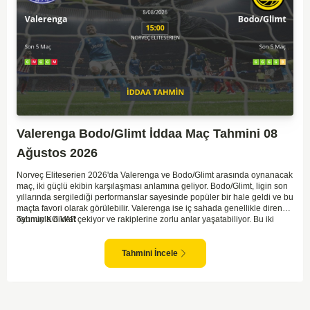
Valerenga Bodo/Glimt İddaa Maç Tahmini 08
Ağustos 2026
Norveç Eliteserien 2026'da Valerenga ve Bodo/Glimt arasında oynanacak
maç, iki güçlü ekibin karşılaşması anlamına geliyor. Bodo/Glimt, ligin son
yıllarında sergilediği performanslar sayesinde popüler bir hale geldi ve bu
maçta favori olarak görülebilir. Valerenga ise iç sahada genellikle dirençli
oyunuyla dikkat çekiyor ve rakiplerine zorlu anlar yaşatabiliyor. Bu iki
Tahmin KG VAR
takım arasındaki maçlar genellikle çekişmeli geçiyor ve bol gollü
karşılaşmalara tanık olabiliyoruz. Taraftar desteğini arkasına alarak
sahasında etkili performans sergileyen Valerenga, Bodo/Glimt karşısında
Tahmini İncele
gol bulmakta zorlanmayabilir. Aynı şekilde, Bodo/Glimt'in de hücum gücü
düşünüldüğünde karşılıklı goller izleyeceğimiz bir maç olması muhtemel
görünüyor.