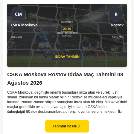
CSKA Moskova Rostov İddaa Maç Tahmini 08
Ağustos 2026
CSKA Moskova, geçmişte önemli başarılara imza atan ve sürekli üst
sıraları zorlayan bir takım olarak bilinir. Rostov ise mücadeleci yapısıyla
tanınan, zaman zaman sürpriz sonuçlara imza atan bir ekip. Moskova'daki
maçlar genellikle ev sahibi avantajını iyi kullanan CSKA lehine
sonuçlanır. Rostov deplasmanlarda dirençli oyunlar sergilemektedir. İki
Tahmin ÇŞ 10
takım arasındaki genel denge, CSKA'nın az farkla da olsa üstün olduğunu
göstermektedir. CSKA'nın evinde oynayacak olması ve genel istatistikler
göz önüne alındığında, CSKA'nın sahasında kolay kolay puan
Tahmini İncele
kaybetmeyeceğini söyleyebiliriz.