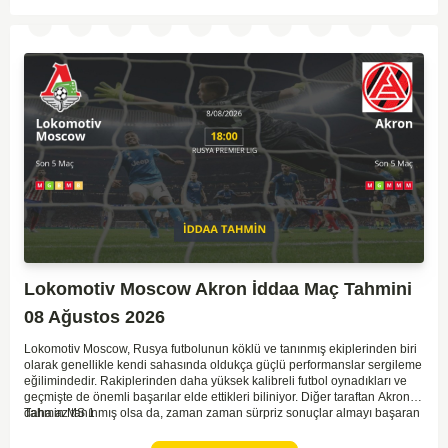
Lokomotiv Moscow Akron İddaa Maç Tahmini
08 Ağustos 2026
Lokomotiv Moscow, Rusya futbolunun köklü ve tanınmış ekiplerinden biri
olarak genellikle kendi sahasında oldukça güçlü performanslar sergileme
eğilimindedir. Rakiplerinden daha yüksek kalibreli futbol oynadıkları ve
geçmişte de önemli başarılar elde ettikleri biliniyor. Diğer taraftan Akron,
daha az tanınmış olsa da, zaman zaman sürpriz sonuçlar almayı başaran
Tahmin MS 1
bir takım olarak dikkat çekmektedir. Ancak genellikle Lokomotiv gibi köklü
ve güçlü ekipler karşısında istikrarlı bir performans sergilemekte