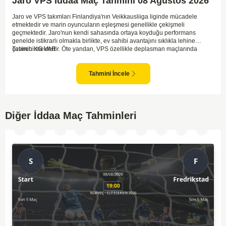
Jaro VPS İddaa Maç Tahmini 08 Ağustos 2026
Jaro ve VPS takımları Finlandiya'nın Veikkausliiga liginde mücadele
etmektedir ve marin oyuncuların eşleşmesi genellikle çekişmeli
geçmektedir. Jaro'nun kendi sahasında ortaya koyduğu performans
genelde istikrarlı olmakla birlikte, ev sahibi avantajını sıklıkla lehine
çevirebilmektedir. Öte yandan, VPS özellikle deplasman maçlarında
Tahmin KG VAR
zaman zaman zorluk yaşayabilmektedir ancak hücum anlamında etkili
anlar yakalayabilmektedir. İki takım arasındaki tarihsel rekabet dikkate
alındığında, maçın dengede geçmesi olasıdır ve her iki tarafın da gol
Tahmini İncele
şansı bulunmaktadır. Özellikle Jaro'nun savunma zaafları ve VPS'nin hızlı
hücum gücü göz önüne alındığında, her iki takımın da fileleri
havalandırması muhtemeldir. Bu bağlamda, maçın hem mücadeleci hem
de gollü geçeceği öngörülmektedir.
Diğer İddaa Maç Tahminleri