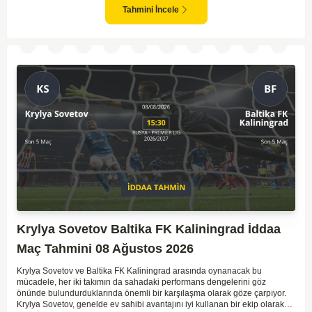
zorlanabilirler. Lokomotiv Moscow'un mevcut form durumunun ve evinde
Tahmini İncele
oynama avantajının, bu karşılaşmada belirleyici olması muhtemel
gözüküyor. Bu sebeple, maç sonucu olarak Lokomotiv’in galibiyetle
ayrılması daha yüksek ihtimal taşımaktadır.
Krylya Sovetov Baltika FK Kaliningrad İddaa
Maç Tahmini 08 Ağustos 2026
Krylya Sovetov ve Baltika FK Kaliningrad arasında oynanacak bu
mücadele, her iki takımın da sahadaki performans dengelerini göz
önünde bulundurduklarında önemli bir karşılaşma olarak göze çarpıyor.
Krylya Sovetov, genelde ev sahibi avantajını iyi kullanan bir ekip olarak