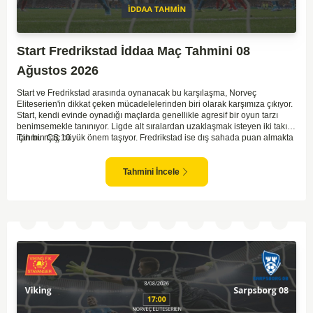
Start Fredrikstad İddaa Maç Tahmini 08
Ağustos 2026
Start ve Fredrikstad arasında oynanacak bu karşılaşma, Norveç
Eliteserien'in dikkat çeken mücadelelerinden biri olarak karşımıza çıkıyor.
Start, kendi evinde oynadığı maçlarda genellikle agresif bir oyun tarzı
benimsemekle tanınıyor. Ligde alt sıralardan uzaklaşmak isteyen iki takım
için bu maç büyük önem taşıyor. Fredrikstad ise dış sahada puan almakta
Tahmin ÇŞ 10
zorlanan bir ekip olarak biliniyor. Bu durum, ev sahibi Start'a karşı
mücadelede zorluk çıkartabilir. Maçın temposunun yüksek olacağını ve
her iki takımın da sonuca gitmeye odaklanacağını düşünüyorum.
Tahmini İncele