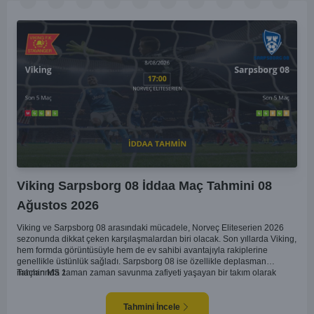
Viking Sarpsborg 08 İddaa Maç Tahmini 08
Ağustos 2026
Viking ve Sarpsborg 08 arasındaki mücadele, Norveç Eliteserien 2026
sezonunda dikkat çeken karşılaşmalardan biri olacak. Son yıllarda Viking,
hem formda görüntüsüyle hem de ev sahibi avantajıyla rakiplerine
genellikle üstünlük sağladı. Sarpsborg 08 ise özellikle deplasman
maçlarında zaman zaman savunma zafiyeti yaşayan bir takım olarak
Tahmin MS 1
dikkat çekiyor. Viking'in sahasında kontrollü oynaması, onları favori
yapıyor. Sarpsborg'un ise sürpriz yapabilme potansiyeli olsa da,
genellikle güçlü rakipler karşısında tutunmakta zorlandıkları biliniyor. Bu
Tahmini İncele