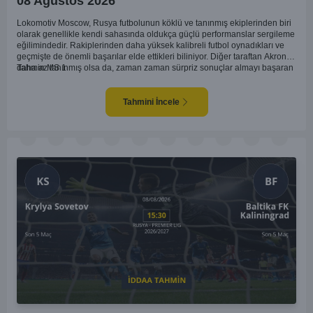
08 Ağustos 2026
Lokomotiv Moscow, Rusya futbolunun köklü ve tanınmış ekiplerinden biri
olarak genellikle kendi sahasında oldukça güçlü performanslar sergileme
eğilimindedir. Rakiplerinden daha yüksek kalibreli futbol oynadıkları ve
geçmişte de önemli başarılar elde ettikleri biliniyor. Diğer taraftan Akron,
daha az tanınmış olsa da, zaman zaman sürpriz sonuçlar almayı başaran
Tahmin MS 1
bir takım olarak dikkat çekmektedir. Ancak genellikle Lokomotiv gibi köklü
ve güçlü ekipler karşısında istikrarlı bir performans sergilemekte
zorlanabilirler. Lokomotiv Moscow'un mevcut form durumunun ve evinde
Tahmini İncele
oynama avantajının, bu karşılaşmada belirleyici olması muhtemel
gözüküyor. Bu sebeple, maç sonucu olarak Lokomotiv’in galibiyetle
ayrılması daha yüksek ihtimal taşımaktadır.