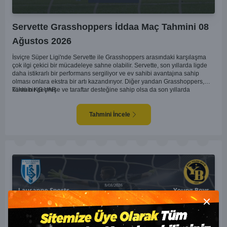
Servette Grasshoppers İddaa Maç Tahmini 08
Ağustos 2026
İsviçre Süper Ligi'nde Servette ile Grasshoppers arasındaki karşılaşma
çok ilgi çekici bir mücadeleye sahne olabilir. Servette, son yıllarda ligde
daha istikrarlı bir performans sergiliyor ve ev sahibi avantajına sahip
olması onlara ekstra bir artı kazandırıyor. Diğer yandan Grasshoppers,
köklü bir geçmişe ve taraftar desteğine sahip olsa da son yıllarda
Tahmin KG VAR
beklenilen istikrarı yakalayabilmiş değil. Servette'nin hücum hattı,
genellikle maçlarda gol yollarında etkili olurken, Grasshoppers savunma
anlamında zaman zaman sorunlar yaşayabiliyor. Bu durumda,
Tahmini İncele
karşılaşmanın gollü geçmesi muhtemel gözüküyor. İki takımın oyun tarzını
ve genel performanslarını göz önüne alırsak, karşılıklı gollerin izleneceği
bir maç olabilir.
Close m