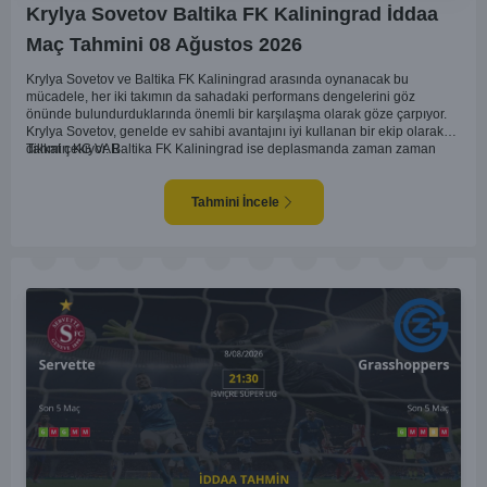
Krylya Sovetov Baltika FK Kaliningrad İddaa
Maç Tahmini 08 Ağustos 2026
Krylya Sovetov ve Baltika FK Kaliningrad arasında oynanacak bu
mücadele, her iki takımın da sahadaki performans dengelerini göz
önünde bulundurduklarında önemli bir karşılaşma olarak göze çarpıyor.
Krylya Sovetov, genelde ev sahibi avantajını iyi kullanan bir ekip olarak
dikkat çekiyor. Baltika FK Kaliningrad ise deplasmanda zaman zaman
Tahmin KG VAR
sürpriz sonuçlar elde eden bir takım olarak bilinir. Krylya Sovetov'un saha
ve seyirci desteğini arkasına alarak gol yollarında etkili olması, maçın
seyrini değiştirebilecek bir faktör olarak değerlendiriliyor. Bununla birlikte,
Tahmini İncele
Baltika'nın savunma direncini kırabilmesi, maçı daha heyecanlı hale
getirebilir. İki takımın da skor üretme potansiyeline sahip olması göz
önünde bulundurularak, karşılıklı gol olası bir sonuç gibi duruyor.