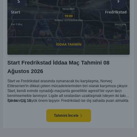
Start Fredrikstad İddaa Maç Tahmini 08
Ağustos 2026
Start ve Fredrikstad arasında oynanacak bu karşılaşma, Norveç
Eliteserien'in dikkat çeken mücadelelerinden biri olarak karşımıza çıkıyor.
Start, kendi evinde oynadığı maçlarda genellikle agresif bir oyun tarzı
benimsemekle tanınıyor. Ligde alt sıralardan uzaklaşmak isteyen iki takım
için bu maç büyük önem taşıyor. Fredrikstad ise dış sahada puan almakta
Tahmin ÇŞ 10
zorlanan bir ekip olarak biliniyor. Bu durum, ev sahibi Start'a karşı
mücadelede zorluk çıkartabilir. Maçın temposunun yüksek olacağını ve
her iki takımın da sonuca gitmeye odaklanacağını düşünüyorum.
Tahmini İncele