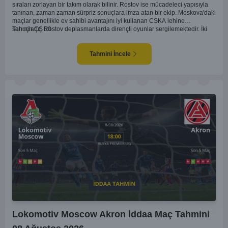
sıraları zorlayan bir takım olarak bilinir. Rostov ise mücadeleci yapısıyla
tanınan, zaman zaman sürpriz sonuçlara imza atan bir ekip. Moskova'daki
maçlar genellikle ev sahibi avantajını iyi kullanan CSKA lehine
sonuçlanır. Rostov deplasmanlarda dirençli oyunlar sergilemektedir. İki
Tahmin ÇŞ 10
takım arasındaki genel denge, CSKA'nın az farkla da olsa üstün olduğunu
göstermektedir. CSKA'nın evinde oynayacak olması ve genel istatistikler
göz önüne alındığında, CSKA'nın sahasında kolay kolay puan
Tahmini İncele
kaybetmeyeceğini söyleyebiliriz.
Lokomotiv Moscow Akron İddaa Maç Tahmini