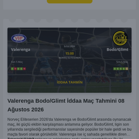
doğrultuda, Viking'in galibiyete yakın olabileceği bir maç beklenebilir.
Valerenga Bodo/Glimt İddaa Maç Tahmini 08
Ağustos 2026
Norveç Eliteserien 2026'da Valerenga ve Bodo/Glimt arasında oynanacak
maç, iki güçlü ekibin karşılaşması anlamına geliyor. Bodo/Glimt, ligin son
yıllarında sergilediği performanslar sayesinde popüler bir hale geldi ve bu
maçta favori olarak görülebilir. Valerenga ise iç sahada genellikle dirençli