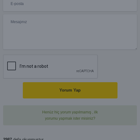
Yorum Yap
Henüz hiç yorum yapılmamış , ilk
yorumu yapmak ister misiniz?
2987
defa okunmuştur.