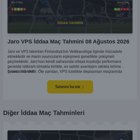
Jaro VPS İddaa Maç Tahmini 08 Ağustos 2026
Jaro ve VPS takımları Finlandiya'nın Veikkausliiga liginde mücadele
etmektedir ve marin oyuncuların eşleşmesi genellikle çekişmeli
geçmektedir. Jaro'nun kendi sahasında ortaya koyduğu performans
genelde istikrarlı olmakla birlikte, ev sahibi avantajını sıklıkla lehine
çevirebilmektedir. Öte yandan, VPS özellikle deplasman maçlarında
Tahmin KG VAR
zaman zaman zorluk yaşayabilmektedir ancak hücum anlamında etkili
anlar yakalayabilmektedir. İki takım arasındaki tarihsel rekabet dikkate
alındığında, maçın dengede geçmesi olasıdır ve her iki tarafın da gol
Tahmini İncele
şansı bulunmaktadır. Özellikle Jaro'nun savunma zaafları ve VPS'nin hızlı
hücum gücü göz önüne alındığında, her iki takımın da fileleri
havalandırması muhtemeldir. Bu bağlamda, maçın hem mücadeleci hem
de gollü geçeceği öngörülmektedir.
Diğer İddaa Maç Tahminleri