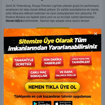
Zenit St. Petersburg, Rusya Premier Ligi'nde yıllardır güçlü bir performans
sergileyen bir ekip olarak dikkat çekiyor. Ev sahibi avantajlarına ek olarak,
yıllar itibarıyla istikrarlı kadroları ve oyun anlayışlarıyla öne çıkıyorlar. FK
Rodina Moskva ise ligdeki daha yeni ve az tecrübe sahibi takımlardan biri
olarak değerlendirilmekte. Takımın lige adapte olma süreci devam
Tahmin MS 1
ederken, Zenit karşısında özellikle deplasmanda zorlanmaları muhtemel.
Zenit'in ev sahibi avantajı ve daha tecrübeli kadrosu göz önüne
alındığında, maçın genel seyri Zenit'in kontrolünde geçebilir. Bu faktörlerle
Tahmini İncele
Close m
birlikte, Zenit'in net bir galibiyete ulaşması olası görünüyor.