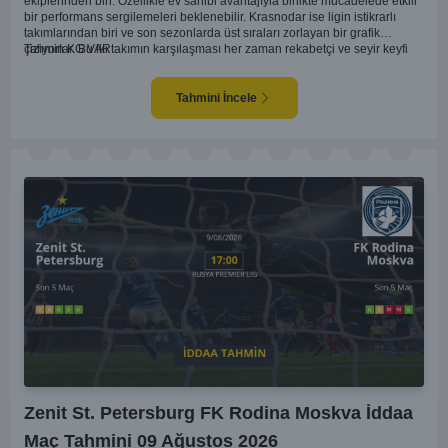
ekiplerinden biri. Özellikle ev sahibi avantajıyla birlikte mücadelede etkili
bir performans sergilemeleri beklenebilir. Krasnodar ise ligin istikrarlı
takımlarından biri ve son sezonlarda üst sıraları zorlayan bir grafik
çiziyorlar. Bu iki takımın karşılaşması her zaman rekabetçi ve seyir keyfi
Tahmin KG VAR
yüksek oluyor. Spartak Moskova'nın ev sahibi olması, maçı kendi lehlerine
çevirebilecek unsurlar barındırıyor. İki takımın geçmiş karşılaşmalarında
gol bulmakta zorlanmadıkları düşünülürse, bu maçta da her iki ekip gol
Tahmini İncele
atabilir.
Zenit St. Petersburg FK Rodina Moskva İddaa
Maç Tahmini 09 Ağustos 2026