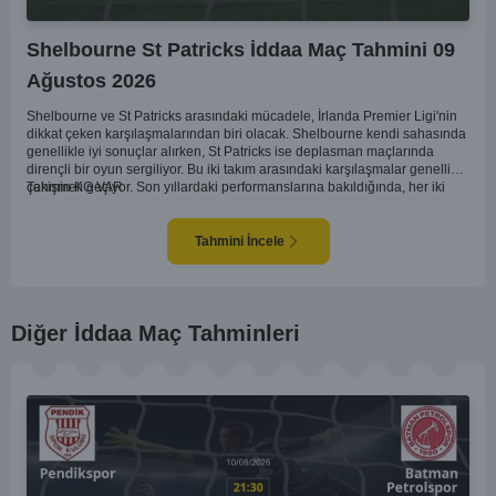
Shelbourne St Patricks İddaa Maç Tahmini 09
Ağustos 2026
Shelbourne ve St Patricks arasındaki mücadele, İrlanda Premier Ligi'nin
dikkat çeken karşılaşmalarından biri olacak. Shelbourne kendi sahasında
genellikle iyi sonuçlar alırken, St Patricks ise deplasman maçlarında
dirençli bir oyun sergiliyor. Bu iki takım arasındaki karşılaşmalar genellikle
çekişmeli geçiyor. Son yıllardaki performanslarına bakıldığında, her iki
Tahmin KG VAR
takımın da gol potansiyeli bulunduğu görülüyor. İlk yarıda denge
bozulmayabilir ancak her iki takım da gol atmak için fırsatlar arayacaktır.
İki tarafın da savunmada dikkatli olması maçın sonucunu belirleyecek.
Tahmini İncele
Diğer İddaa Maç Tahminleri