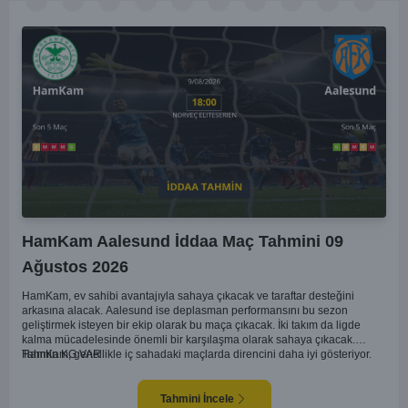
HamKam Aalesund İddaa Maç Tahmini 09
Ağustos 2026
HamKam, ev sahibi avantajıyla sahaya çıkacak ve taraftar desteğini
arkasına alacak. Aalesund ise deplasman performansını bu sezon
geliştirmek isteyen bir ekip olarak bu maça çıkacak. İki takım da ligde
kalma mücadelesinde önemli bir karşılaşma olarak sahaya çıkacak.
HamKam, genellikle iç sahadaki maçlarda direncini daha iyi gösteriyor.
Tahmin KG VAR
Aalesund'un dış saha formu ise bu maçta belirleyici unsurlardan biri
olabilir. Hücum anlamında her iki takım da zaman zaman sıkıntı yaşasa da
gol bulma ihtimalleri yüksek.
Tahmini İncele