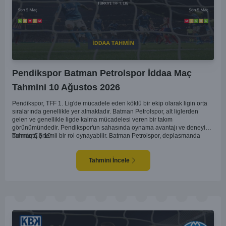
Pendikspor Batman Petrolspor İddaa Maç
Tahmini 10 Ağustos 2026
Pendikspor, TFF 1. Lig'de mücadele eden köklü bir ekip olarak ligin orta
sıralarında genellikle yer almaktadır. Batman Petrolspor, alt liglerden
gelen ve genellikle ligde kalma mücadelesi veren bir takım
görünümündedir. Pendikspor'un sahasında oynama avantajı ve deneyimi,
bu maçta önemli bir rol oynayabilir. Batman Petrolspor, deplasmanda
Tahmin ÇŞ 10
özellikle zorluk yaşayan bir ekip olarak dikkat çekiyor. Bu bağlamda,
Pendikspor'un maçın kontrolünü elinde tutma olasılığı daha yüksek.
Takımların mevcut form durumları ve geçmiş performanslarına
Tahmini İncele
bakıldığında ev sahibi ekibin galibiyeti daha yüksek bir ihtimal sunuyor.