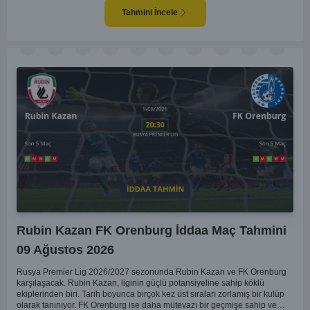
oyunundaki etkisi birlikte düşünüldüğünde, maçın dengede geçmesi
olasıdır. İki takımın da gol atma potansiyeli yüksek olduğu için karşılıklı
Tahmini İncele
goller izlenebilir.
Rubin Kazan FK Orenburg İddaa Maç Tahmini
09 Ağustos 2026
Rusya Premier Lig 2026/2027 sezonunda Rubin Kazan ve FK Orenburg
karşılaşacak. Rubin Kazan, liginin güçlü potansiyeline sahip köklü
ekiplerinden biri. Tarih boyunca birçok kez üst sıraları zorlamış bir kulüp
olarak tanınıyor. FK Orenburg ise daha mütevazı bir geçmişe sahip ve