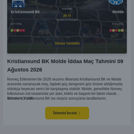
Kristiansund BK Molde İddaa Maç Tahmini 09
Ağustos 2026
Norveç Eliteserien'de 2026 sezonu itibarıyla Kristiansund BK ve Molde
arasında oynanacak maç, ligdeki güç dengesini göz önüne aldığımızda
oldukça heyecan verici bir karşılaşma olabilir. Molde, genellikle Norveç
futbolunun üst sıralarında yer alan, köklü ve başarılı bir takım olarak
bilinirken, Kristiansund BK ise sürpriz sonuçlarla taraftarlarını
Tahmin KG VAR
sevindirebilen bir ekip. Kristiansund'un sahasında oynayacak olması,
saha avantajını kullanma olasılıklarını artırıyor. Ancak Molde'nin tecrübe
ve kadro kalitesi faktörleri dikkate alındığında, deplasmanda da etkili bir
Tahmini İncele
performans sergilemesi beklenebilir. İki takımın son dönem form durumları
ve genel konumları düşünüldüğünde, dengeli bir mücadele izleme
olasılığı yüksek. Maçın gol pozisyonları açısından zengin geçmesi ve her
iki takımın da sahada etkili olması muhtemel.