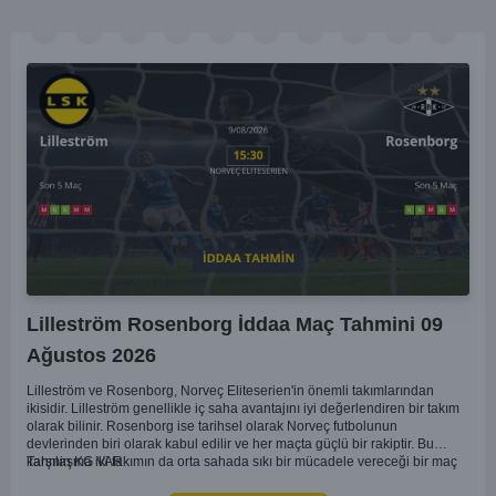
Lilleström Rosenborg İddaa Maç Tahmini 09
Ağustos 2026
Lilleström ve Rosenborg, Norveç Eliteserien'in önemli takımlarından
ikisidir. Lilleström genellikle iç saha avantajını iyi değerlendiren bir takım
olarak bilinir. Rosenborg ise tarihsel olarak Norveç futbolunun
devlerinden biri olarak kabul edilir ve her maçta güçlü bir rakiptir. Bu
karşılaşma iki takımın da orta sahada sıkı bir mücadele vereceği bir maç
Tahmin KG VAR
olacaktır. Lilleström'ün iç saha performansı ve Rosenborg'un deplasman