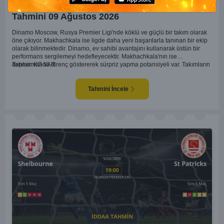
Dinamo Moscow Makhachkala İddaa Maç
Tahmini 09 Ağustos 2026
Dinamo Moscow, Rusya Premier Ligi'nde köklü ve güçlü bir takım olarak
öne çıkıyor. Makhachkala ise ligde daha yeni başarılarla tanınan bir ekip
olarak bilinmektedir. Dinamo, ev sahibi avantajını kullanarak üstün bir
performans sergilemeyi hedefleyecektir. Makhachkala'nın ise
deplasmanda direnç göstererek sürpriz yapma potansiyeli var. Takımların
Tahmin KG VAR
genel form durumları ve önceki maçlardaki performanslarına bakıldığında,
karşılıklı goller izleyebileceğimiz bir mücadele olası görünüyor. Taktiksel
açıdan dengeli bir maç olması beklenirken, seyir zevki yüksek bir
Tahmini İncele
karşılaşma bizleri bekliyor.