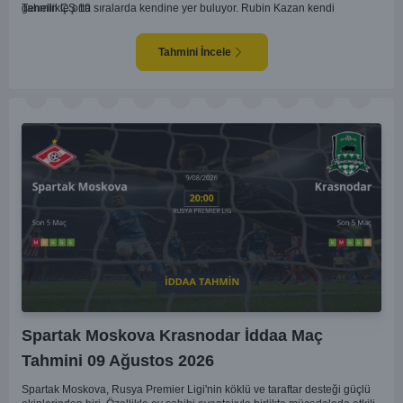
genellikle orta sıralarda kendine yer buluyor. Rubin Kazan kendi
Tahmin ÇŞ 10
sahasında oynadığı maçlarda rakiplerine karşı daha etkili bir performans
gösteriyor. Toparlayacak olursak bu maçta ev sahibi ekibin bir adım önde
olduğunu düşünüyorum.
Tahmini İncele
Spartak Moskova Krasnodar İddaa Maç
Tahmini 09 Ağustos 2026
Spartak Moskova, Rusya Premier Ligi'nin köklü ve taraftar desteği güçlü