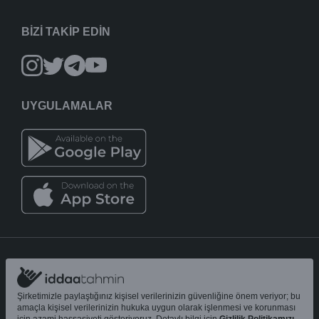
BİZİ TAKİP EDİN
UYGULAMALAR
iddaatahmin11.com
-
Copyright © 2005-2026
Tüm Hakları Saklıdır
Şirketimizle paylaştığınız kişisel verilerinizin güvenliğine önem veriyor; bu
amaçla kişisel verilerinizin hukuka uygun olarak işlenmesi ve korunması
Bu sitedeki tahmin ve analizler yalnızca
bilgilendirme amaçlıdır
;
18+