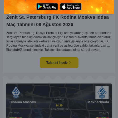
Zenit St. Petersburg FK Rodina Moskva İddaa
Maç Tahmini 09 Ağustos 2026
Zenit St. Petersburg, Rusya Premier Ligi'nde yıllardır güçlü bir performans
sergileyen bir ekip olarak dikkat çekiyor. Ev sahibi avantajlarına ek olarak,
yıllar itibarıyla istikrarlı kadroları ve oyun anlayışlarıyla öne çıkıyorlar. FK
Rodina Moskva ise ligdeki daha yeni ve az tecrübe sahibi takımlardan biri
olarak değerlendirilmekte. Takımın lige adapte olma süreci devam
Tahmin MS 1
ederken, Zenit karşısında özellikle deplasmanda zorlanmaları muhtemel.
Zenit'in ev sahibi avantajı ve daha tecrübeli kadrosu göz önüne
alındığında, maçın genel seyri Zenit'in kontrolünde geçebilir. Bu faktörlerle
Tahmini İncele
birlikte, Zenit'in net bir galibiyete ulaşması olası görünüyor.