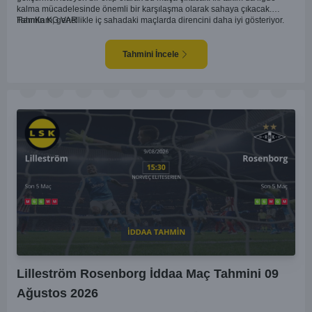
kalma mücadelesinde önemli bir karşılaşma olarak sahaya çıkacak.
HamKam, genellikle iç sahadaki maçlarda direncini daha iyi gösteriyor.
Tahmin KG VAR
Aalesund'un dış saha formu ise bu maçta belirleyici unsurlardan biri
olabilir. Hücum anlamında her iki takım da zaman zaman sıkıntı yaşasa da
gol bulma ihtimalleri yüksek.
Tahmini İncele
Lilleström Rosenborg İddaa Maç Tahmini 09
Ağustos 2026