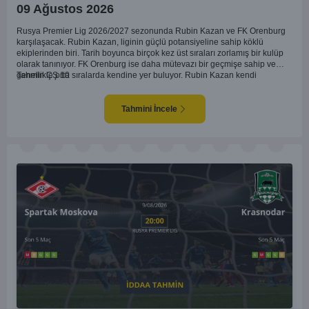
09 Ağustos 2026
Rusya Premier Lig 2026/2027 sezonunda Rubin Kazan ve FK Orenburg
karşılaşacak. Rubin Kazan, liginin güçlü potansiyeline sahip köklü
ekiplerinden biri. Tarih boyunca birçok kez üst sıraları zorlamış bir kulüp
olarak tanınıyor. FK Orenburg ise daha mütevazı bir geçmişe sahip ve
genellikle orta sıralarda kendine yer buluyor. Rubin Kazan kendi
Tahmin ÇŞ 10
sahasında oynadığı maçlarda rakiplerine karşı daha etkili bir performans
gösteriyor. Toparlayacak olursak bu maçta ev sahibi ekibin bir adım önde
olduğunu düşünüyorum.
Tahmini İncele