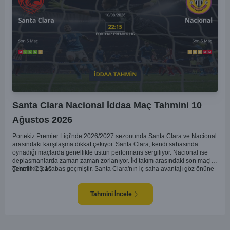
Santa Clara Nacional İddaa Maç Tahmini 10
Ağustos 2026
Portekiz Premier Ligi'nde 2026/2027 sezonunda Santa Clara ve Nacional
arasındaki karşılaşma dikkat çekiyor. Santa Clara, kendi sahasında
oynadığı maçlarda genellikle üstün performans sergiliyor. Nacional ise
deplasmanlarda zaman zaman zorlanıyor. İki takım arasındaki son maçlar
genellikle başabaş geçmiştir. Santa Clara'nın iç saha avantajı göz önüne
Tahmin ÇŞ 10
alınarak, bu maçta daha baskın olabileceği düşünülüyor. Ancak,
Nacional'in mücadele gücü ve sürpriz yapabilme potansiyeli de göz ardı
edilmemeli.
Tahmini İncele