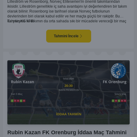
Lilleström ve Rosenborg, Norveç Eliteserien'in önemli takımlarından
ikisidir. Lilleström genellikle iç saha avantajını iyi değerlendiren bir takım
olarak bilinir. Rosenborg ise tarihsel olarak Norveç futbolunun
devlerinden biri olarak kabul edilir ve her maçta güçlü bir rakiptir. Bu
karşılaşma iki takımın da orta sahada sıkı bir mücadele vereceği bir maç
Tahmin KG VAR
olacaktır. Lilleström'ün iç saha performansı ve Rosenborg'un deplasman
oyunundaki etkisi birlikte düşünüldüğünde, maçın dengede geçmesi
olasıdır. İki takımın da gol atma potansiyeli yüksek olduğu için karşılıklı
Tahmini İncele
goller izlenebilir.
Rubin Kazan FK Orenburg İddaa Maç Tahmini