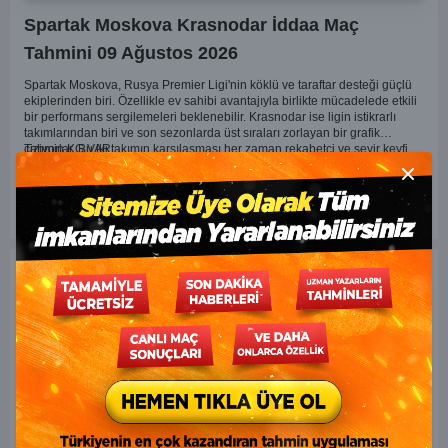
Spartak Moskova Krasnodar İddaa Maç
Tahmini 09 Ağustos 2026
Spartak Moskova, Rusya Premier Ligi'nin köklü ve taraftar desteği güçlü
ekiplerinden biri. Özellikle ev sahibi avantajıyla birlikte mücadelede etkili
bir performans sergilemeleri beklenebilir. Krasnodar ise ligin istikrarlı
takımlarından biri ve son sezonlarda üst sıraları zorlayan bir grafik
çiziyorlar. Bu iki takımın karşılaşması her zaman rekabetçi ve seyir keyfi
Tahmin KG VAR
yüksek oluyor. Spartak Moskova'nın ev sahibi olması, maçı kendi lehlerine
çevirebilecek unsurlar barındırıyor. İki takımın geçmiş karşılaşmalarında
Close m
gol bulmakta zorlanmadıkları düşünülürse, bu maçta da her iki ekip gol
Tahmini İncele
atabilir.