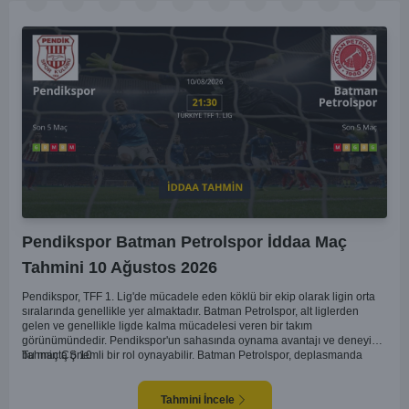
Pendikspor Batman Petrolspor İddaa Maç
Tahmini 10 Ağustos 2026
Pendikspor, TFF 1. Lig'de mücadele eden köklü bir ekip olarak ligin orta
sıralarında genellikle yer almaktadır. Batman Petrolspor, alt liglerden
gelen ve genellikle ligde kalma mücadelesi veren bir takım
görünümündedir. Pendikspor'un sahasında oynama avantajı ve deneyimi,
bu maçta önemli bir rol oynayabilir. Batman Petrolspor, deplasmanda
Tahmin ÇŞ 10
özellikle zorluk yaşayan bir ekip olarak dikkat çekiyor. Bu bağlamda,
Pendikspor'un maçın kontrolünü elinde tutma olasılığı daha yüksek.
Takımların mevcut form durumları ve geçmiş performanslarına
Tahmini İncele