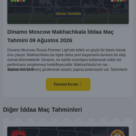
Dinamo Moscow Makhachkala İddaa Maç
Tahmini 09 Ağustos 2026
Dinamo Moscow, Rusya Premier Ligi'nde köklü ve güçlü bir takım olarak
öne çıkıyor. Makhachkala ise ligde daha yeni başarılarla tanınan bir ekip
olarak bilinmektedir. Dinamo, ev sahibi avantajını kullanarak üstün bir
performans sergilemeyi hedefleyecektir. Makhachkala'nın ise
deplasmanda direnç göstererek sürpriz yapma potansiyeli var. Takımların
Tahmin KG VAR
genel form durumları ve önceki maçlardaki performanslarına bakıldığında,
karşılıklı goller izleyebileceğimiz bir mücadele olası görünüyor. Taktiksel
açıdan dengeli bir maç olması beklenirken, seyir zevki yüksek bir
Tahmini İncele
karşılaşma bizleri bekliyor.
Diğer İddaa Maç Tahminleri