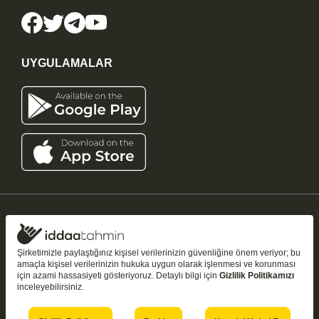
UYGULAMALAR
iddaatahmin11.com
-
Copyright © 2005-2026
Tüm Hakları Saklıdır
Şirketimizle paylaştığınız kişisel verilerinizin güvenliğine önem veriyor; bu
amaçla kişisel verilerinizin hukuka uygun olarak işlenmesi ve korunması
Bu sitedeki tahmin ve analizler yalnızca
bilgilendirme amaçlıdır
;
18+
için azami hassasiyeti gösteriyoruz. Detaylı bilgi için
Gizlilik Politikamızı
kazanç garantisi vermez. Şans oyunları bağımlılık yapabilir — bilinçli ve
inceleyebilirsiniz.
kontrollü oynayın.
18 yaşından küçüklerin şans oyunu oynaması yasaktır.