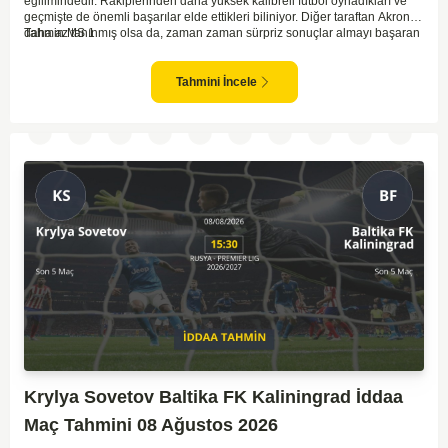
eğilimindedir. Rakiplerinden daha yüksek kalibreli futbol oynadıkları ve
geçmişte de önemli başarılar elde ettikleri biliniyor. Diğer taraftan Akron,
daha az tanınmış olsa da, zaman zaman sürpriz sonuçlar almayı başaran
Tahmin MS 1
bir takım olarak dikkat çekmektedir. Ancak genellikle Lokomotiv gibi köklü
ve güçlü ekipler karşısında istikrarlı bir performans sergilemekte
zorlanabilirler. Lokomotiv Moscow'un mevcut form durumunun ve evinde
Tahmini İncele
oynama avantajının, bu karşılaşmada belirleyici olması muhtemel
gözüküyor. Bu sebeple, maç sonucu olarak Lokomotiv’in galibiyetle
ayrılması daha yüksek ihtimal taşımaktadır.
Krylya Sovetov Baltika FK Kaliningrad İddaa
Maç Tahmini 08 Ağustos 2026