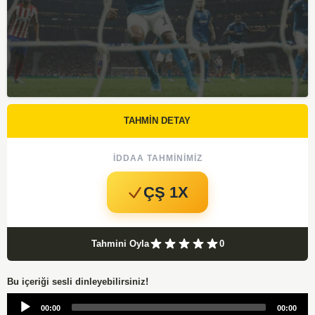
TAHMİN DETAY
İDDAA TAHMINIMIZ
ÇŞ 1X
Tahmini Oyla
0
Bu içeriği sesli dinleyebilirsiniz!
Audio
00:00
00:00