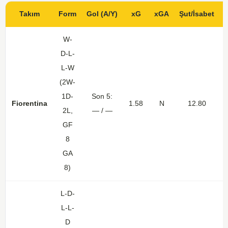
Takım
Form
Gol (A/Y)
xG
xGA
Şut/İsabet
W-
D-L-
L-W
(2W-
1D-
Son 5:
Fiorentina
1.58
N
12.80
2L,
— / —
GF
8
GA
8)
L-D-
L-L-
D