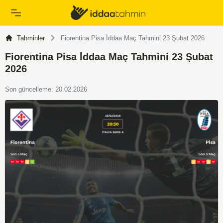
Tahminler
Fiorentina Pisa İddaa Maç Tahmini 23 Şubat 2026
Fiorentina Pisa İddaa Maç Tahmini 23 Şubat
2026
Son güncelleme: 20.02.2026