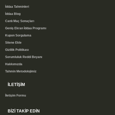
İddaa Tahminleri
İddaa Blog
Canlı Maç Sonuçları
Geniş Ekran İddaa Programı
Kupon Sorgulama
Sitene Ekle
Gizlilik Politikası
Sorumluluk Reddi Beyanı
Hakkımızda
Tahmin Metodolojimiz
İLETİŞİM
İletişim Formu
BİZİ TAKİP EDİN