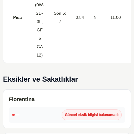
(0W-
2D-
Son 5:
Pisa
0.84
N
11.00
3L,
— / —
GF
5
GA
12)
Eksikler ve Sakatlıklar
Fiorentina
—
Güncel eksik bilgisi bulunamadı