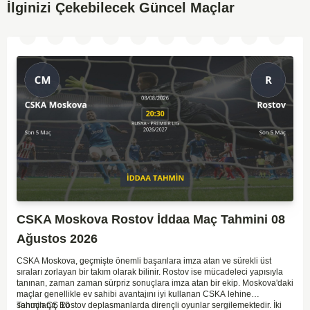
İlginizi Çekebilecek Güncel Maçlar
CSKA Moskova Rostov İddaa Maç Tahmini 08
Ağustos 2026
CSKA Moskova, geçmişte önemli başarılara imza atan ve sürekli üst
sıraları zorlayan bir takım olarak bilinir. Rostov ise mücadeleci yapısıyla
tanınan, zaman zaman sürpriz sonuçlara imza atan bir ekip. Moskova'daki
maçlar genellikle ev sahibi avantajını iyi kullanan CSKA lehine
sonuçlanır. Rostov deplasmanlarda dirençli oyunlar sergilemektedir. İki
Tahmin ÇŞ 10