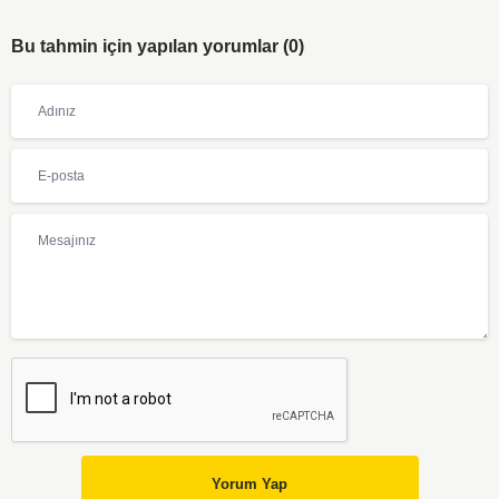
Bu tahmin için yapılan yorumlar (0)
Yorum Yap