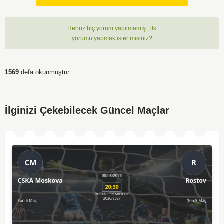
Henüz hiç yorum yapılmamış , ilk
yorumu yapmak ister misiniz?
1569
defa okunmuştur.
İlginizi Çekebilecek Güncel Maçlar