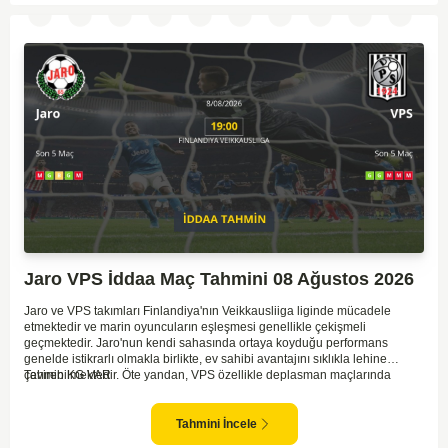
Jaro VPS İddaa Maç Tahmini 08 Ağustos 2026
Jaro ve VPS takımları Finlandiya'nın Veikkausliiga liginde mücadele
etmektedir ve marin oyuncuların eşleşmesi genellikle çekişmeli
geçmektedir. Jaro'nun kendi sahasında ortaya koyduğu performans
genelde istikrarlı olmakla birlikte, ev sahibi avantajını sıklıkla lehine
çevirebilmektedir. Öte yandan, VPS özellikle deplasman maçlarında
Tahmin KG VAR
zaman zaman zorluk yaşayabilmektedir ancak hücum anlamında etkili
anlar yakalayabilmektedir. İki takım arasındaki tarihsel rekabet dikkate
alındığında, maçın dengede geçmesi olasıdır ve her iki tarafın da gol
Tahmini İncele
şansı bulunmaktadır. Özellikle Jaro'nun savunma zaafları ve VPS'nin hızlı