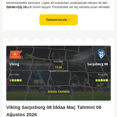
benimsemekle tanınıyor. Ligde alt sıralardan uzaklaşmak isteyen iki takım
için bu maç büyük önem taşıyor. Fredrikstad ise dış sahada puan almakta
Tahmin ÇŞ 10
zorlanan bir ekip olarak biliniyor. Bu durum, ev sahibi Start'a karşı
mücadelede zorluk çıkartabilir. Maçın temposunun yüksek olacağını ve
her iki takımın da sonuca gitmeye odaklanacağını düşünüyorum.
Tahmini İncele
Viking Sarpsborg 08 İddaa Maç Tahmini 08
Ağustos 2026