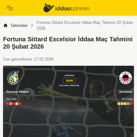
Fortuna Sittard Excelsior İddaa Maç Tahmini 20 Şubat
Tahminler
2026
Fortuna Sittard Excelsior İddaa Maç Tahmini
20 Şubat 2026
Son güncelleme: 17.02.2026