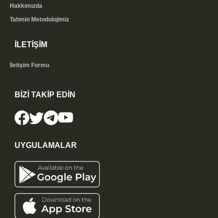
Hakkımızda
Tahmin Metodolojimiz
İLETİŞİM
İletişim Formu
BİZİ TAKİP EDİN
UYGULAMALAR