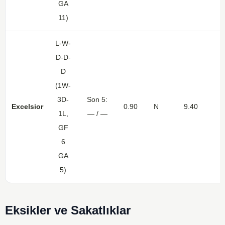
GA
11)
L-W-
D-D-
D
(1W-
3D-
Son 5:
Excelsior
0.90
N
9.40
D
1L,
— / —
GF
6
GA
5)
Eksikler ve Sakatlıklar