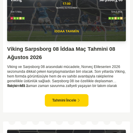
Viking Sarpsborg 08 İddaa Maç Tahmini 08
Ağustos 2026
Viking ve Sarpsborg 08 arasındaki mücadele, Norveç Eliteserien 2026
sezonunda dikkat çeken karşılaşmalardan biri olacak. Son yıllarda Viking,
hem formda görüntüsüyle hem de ev sahibi avantajıyla rakiplerine
genellikle üstünlük sağladı. Sarpsborg 08 ise özellikle deplasman
maçlarında zaman zaman savunma zafiyeti yaşayan bir takım olarak
Tahmin MS 1
dikkat çekiyor. Viking'in sahasında kontrollü oynaması, onları favori
yapıyor. Sarpsborg'un ise sürpriz yapabilme potansiyeli olsa da,
genellikle güçlü rakipler karşısında tutunmakta zorlandıkları biliniyor. Bu
Tahmini İncele
doğrultuda, Viking'in galibiyete yakın olabileceği bir maç beklenebilir.