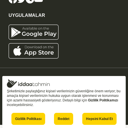
UYGULAMALAR
iddaatahmin11.com
-
Copyright © 2005-2026
Tüm Hakları Saklıdır
Şirketimizle paylaştığınız kişisel verilerinizin güvenliğine önem veriyor; bu
amaçla kişisel verilerinizin hukuka uygun olarak işlenmesi ve korunması
Bu sitedeki tahmin ve analizler yalnızca
bilgilendirme amaçlıdır
;
18+
için azami hassasiyeti gösteriyoruz. Detaylı bilgi için
Gizlilik Politikamızı
kazanç garantisi vermez. Şans oyunları bağımlılık yapabilir — bilinçli ve
inceleyebilirsiniz.
kontrollü oynayın.
18 yaşından küçüklerin şans oyunu oynaması yasaktır.
Gizlilik Politikası
Reddet
Hepsini Kabul Et