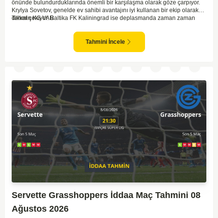
önünde bulundurduklarında önemli bir karşılaşma olarak göze çarpıyor.
Krylya Sovetov, genelde ev sahibi avantajını iyi kullanan bir ekip olarak
dikkat çekiyor. Baltika FK Kaliningrad ise deplasmanda zaman zaman
Tahmin KG VAR
sürpriz sonuçlar elde eden bir takım olarak bilinir. Krylya Sovetov'un saha
ve seyirci desteğini arkasına alarak gol yollarında etkili olması, maçın
seyrini değiştirebilecek bir faktör olarak değerlendiriliyor. Bununla birlikte,
Tahmini İncele
Baltika'nın savunma direncini kırabilmesi, maçı daha heyecanlı hale
getirebilir. İki takımın da skor üretme potansiyeline sahip olması göz
önünde bulundurularak, karşılıklı gol olası bir sonuç gibi duruyor.
Servette Grasshoppers İddaa Maç Tahmini 08
Ağustos 2026