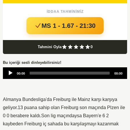
İDDAA TAHMINIMIZ
MS 1 - 1.67 - 21:30
Tahmini Oyla
0
Bu içeriği sesli dinleyebilirsiniz!
Audio
00:00
00:00
Player
Almanya Bundesliga'da Freiburg ile Mainz karşı karşıya
geliyor.13 puana sahip olan Freiburg son maçında Plzen ile
0 0 berabere kaldı.Son lig maçındaysa Bayern'e 6 2
kaybeden Freiburg iç sahada bu karşılaşmayı kazanmak