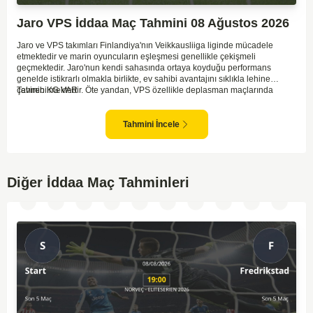
Jaro VPS İddaa Maç Tahmini 08 Ağustos 2026
Jaro ve VPS takımları Finlandiya'nın Veikkausliiga liginde mücadele
etmektedir ve marin oyuncuların eşleşmesi genellikle çekişmeli
geçmektedir. Jaro'nun kendi sahasında ortaya koyduğu performans
genelde istikrarlı olmakla birlikte, ev sahibi avantajını sıklıkla lehine
çevirebilmektedir. Öte yandan, VPS özellikle deplasman maçlarında
Tahmin KG VAR
zaman zaman zorluk yaşayabilmektedir ancak hücum anlamında etkili
anlar yakalayabilmektedir. İki takım arasındaki tarihsel rekabet dikkate
alındığında, maçın dengede geçmesi olasıdır ve her iki tarafın da gol
Tahmini İncele
şansı bulunmaktadır. Özellikle Jaro'nun savunma zaafları ve VPS'nin hızlı
hücum gücü göz önüne alındığında, her iki takımın da fileleri
havalandırması muhtemeldir. Bu bağlamda, maçın hem mücadeleci hem
de gollü geçeceği öngörülmektedir.
Diğer İddaa Maç Tahminleri