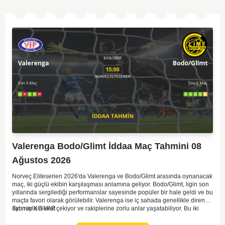
Valerenga Bodo/Glimt İddaa Maç Tahmini 08
Ağustos 2026
Norveç Eliteserien 2026'da Valerenga ve Bodo/Glimt arasında oynanacak
maç, iki güçlü ekibin karşılaşması anlamına geliyor. Bodo/Glimt, ligin son
yıllarında sergilediği performanslar sayesinde popüler bir hale geldi ve bu
maçta favori olarak görülebilir. Valerenga ise iç sahada genellikle dirençli
oyunuyla dikkat çekiyor ve rakiplerine zorlu anlar yaşatabiliyor. Bu iki
Tahmin KG VAR
takım arasındaki maçlar genellikle çekişmeli geçiyor ve bol gollü
karşılaşmalara tanık olabiliyoruz. Taraftar desteğini arkasına alarak