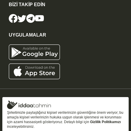
BİZİ TAKİP EDİN
UYGULAMALAR
iddaatahmin11.com
-
Copyright © 2005-2026
Tüm Hakları Saklıdır
Şirketimizle paylaştığınız kişisel verilerinizin güvenliğine önem veriyor; bu
amaçla kişisel verilerinizin hukuka uygun olarak işlenmesi ve korunması
Bu sitedeki tahmin ve analizler yalnızca
bilgilendirme amaçlıdır
;
18+
için azami hassasiyeti gösteriyoruz. Detaylı bilgi için
Gizlilik Politikamızı
kazanç garantisi vermez. Şans oyunları bağımlılık yapabilir — bilinçli ve
inceleyebilirsiniz.