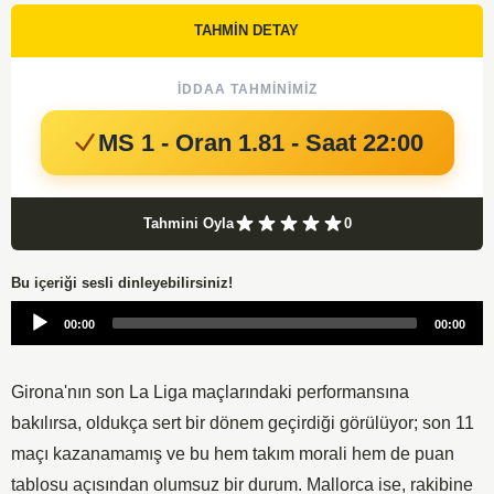
TAHMİN DETAY
İDDAA TAHMINIMIZ
MS 1 - Oran 1.81 - Saat 22:00
Tahmini Oyla
0
Bu içeriği sesli dinleyebilirsiniz!
Audio
00:00
00:00
Player
Girona'nın son La Liga maçlarındaki performansına
bakılırsa, oldukça sert bir dönem geçirdiği görülüyor; son 11
maçı kazanamamış ve bu hem takım morali hem de puan
tablosu açısından olumsuz bir durum. Mallorca ise, rakibine