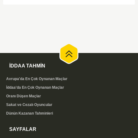
düşünüldüğünde karşılıklı goller izleyeceğimiz bir maç olması muhtemel
görünüyor.
İDDAA TAHMİN
Avrupa'da En Çok Oynanan Maçlar
İddaa'da En Çok Oynanan Maçlar
Oranı Düşen Maçlar
Sakat ve Cezalı Oyuncular
Dünün Kazanan Tahminleri
SAYFALAR