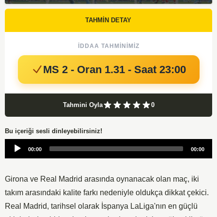
TAHMİN DETAY
İDDAA TAHMINIMIZ
MS 2 - Oran 1.31 - Saat 23:00
Tahmini Oyla
0
Bu içeriği sesli dinleyebilirsiniz!
Audio
00:00
00:00
Player
Girona ve Real Madrid arasında oynanacak olan maç, iki
takım arasındaki kalite farkı nedeniyle oldukça dikkat çekici.
Real Madrid, tarihsel olarak İspanya LaLiga'nın en güçlü