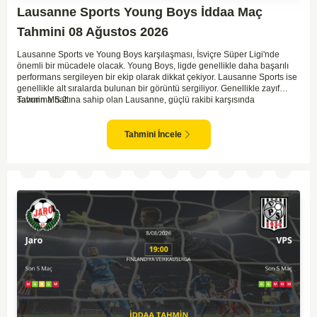
Lausanne Sports Young Boys İddaa Maç
Tahmini 08 Ağustos 2026
Lausanne Sports ve Young Boys karşılaşması, İsviçre Süper Ligi'nde
önemli bir mücadele olacak. Young Boys, ligde genellikle daha başarılı
performans sergileyen bir ekip olarak dikkat çekiyor. Lausanne Sports ise
genellikle alt sıralarda bulunan bir görüntü sergiliyor. Genellikle zayıf
savunma hattına sahip olan Lausanne, güçlü rakibi karşısında
Tahmin MS 2
zorlanabilir. Young Boys'un hücum hattı rakibine göre daha etkili olabilir.
Maçın sonucunda Young Boys'un galip gelme olasılığı yüksek görünüyor.
Tahmini İncele