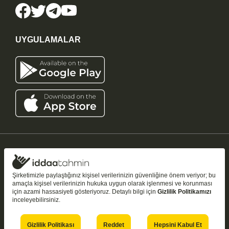
UYGULAMALAR
iddaatahmin11.com
-
Copyright © 2005-2026
Tüm Hakları Saklıdır
Şirketimizle paylaştığınız kişisel verilerinizin güvenliğine önem veriyor; bu
amaçla kişisel verilerinizin hukuka uygun olarak işlenmesi ve korunması
Bu sitedeki tahmin ve analizler yalnızca
bilgilendirme amaçlıdır
;
18+
için azami hassasiyeti gösteriyoruz. Detaylı bilgi için
Gizlilik Politikamızı
kazanç garantisi vermez. Şans oyunları bağımlılık yapabilir — bilinçli ve
inceleyebilirsiniz.
kontrollü oynayın.
18 yaşından küçüklerin şans oyunu oynaması yasaktır.
Gizlilik Politikası
Reddet
Hepsini Kabul Et