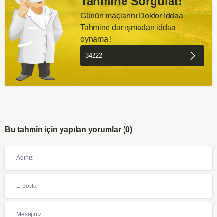
Tahmine Sorgulat!
Günün maçlarını Doktor İddaa
Tahmine danışmadan iddaa
oynama !
Bu tahmin için yapılan yorumlar (0)