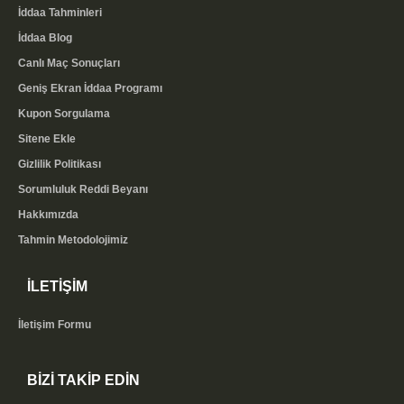
İddaa Tahminleri
İddaa Blog
Canlı Maç Sonuçları
Geniş Ekran İddaa Programı
Kupon Sorgulama
Sitene Ekle
Gizlilik Politikası
Sorumluluk Reddi Beyanı
Hakkımızda
Tahmin Metodolojimiz
İLETİŞİM
İletişim Formu
BİZİ TAKİP EDİN