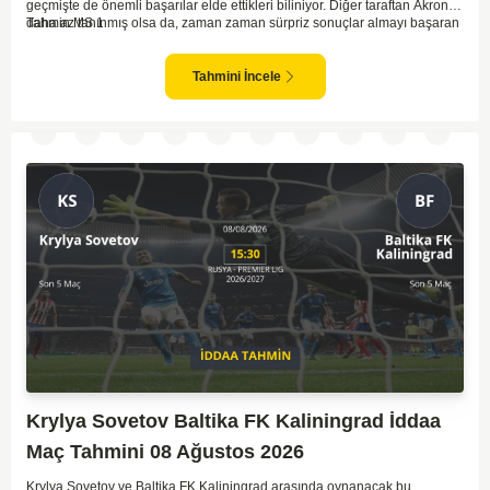
geçmişte de önemli başarılar elde ettikleri biliniyor. Diğer taraftan Akron,
daha az tanınmış olsa da, zaman zaman sürpriz sonuçlar almayı başaran
Tahmin MS 1
bir takım olarak dikkat çekmektedir. Ancak genellikle Lokomotiv gibi köklü
ve güçlü ekipler karşısında istikrarlı bir performans sergilemekte
zorlanabilirler. Lokomotiv Moscow'un mevcut form durumunun ve evinde
Tahmini İncele
oynama avantajının, bu karşılaşmada belirleyici olması muhtemel
gözüküyor. Bu sebeple, maç sonucu olarak Lokomotiv’in galibiyetle
ayrılması daha yüksek ihtimal taşımaktadır.
Krylya Sovetov Baltika FK Kaliningrad İddaa
Maç Tahmini 08 Ağustos 2026
Krylya Sovetov ve Baltika FK Kaliningrad arasında oynanacak bu