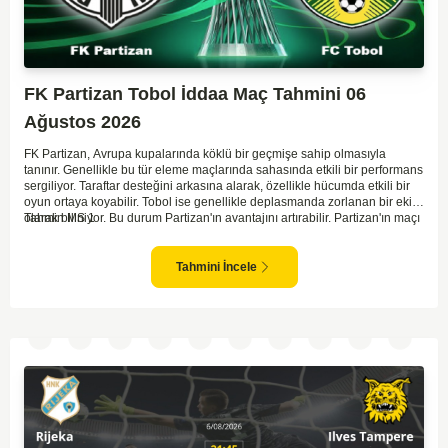
FK Partizan Tobol İddaa Maç Tahmini 06
Ağustos 2026
FK Partizan, Avrupa kupalarında köklü bir geçmişe sahip olmasıyla
tanınır. Genellikle bu tür eleme maçlarında sahasında etkili bir performans
sergiliyor. Taraftar desteğini arkasına alarak, özellikle hücumda etkili bir
oyun ortaya koyabilir. Tobol ise genellikle deplasmanda zorlanan bir ekip
olarak biliniyor. Bu durum Partizan'ın avantajını artırabilir. Partizan'ın maçı
Tahmin MS 1
kazanma olasılığı yüksek görünüyor.
Tahmini İncele