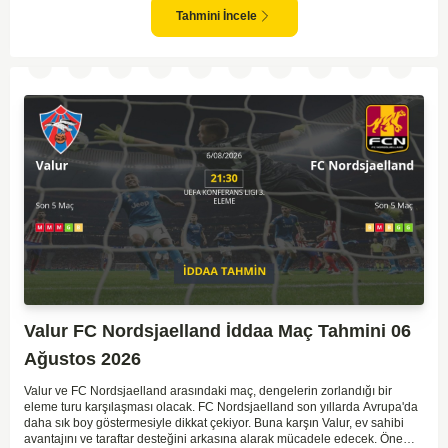
için stratejik hamleler geliştirmeli. Maçta her iki takımın da gol fırsatları
Tahmini İncele
bulabileceği açık; dolayısıyla tempolu ve çekişmeli bir karşılaşma olabilir.
Dengelerin çabuk değişebileceği bu tür eleme maçlarında dikkatli olmak
gerekli.
Valur FC Nordsjaelland İddaa Maç Tahmini 06
Ağustos 2026
Valur ve FC Nordsjaelland arasındaki maç, dengelerin zorlandığı bir
eleme turu karşılaşması olacak. FC Nordsjaelland son yıllarda Avrupa'da
daha sık boy göstermesiyle dikkat çekiyor. Buna karşın Valur, ev sahibi
avantajını ve taraftar desteğini arkasına alarak mücadele edecek. Öne