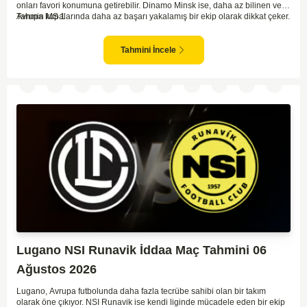
onları favori konumuna getirebilir. Dinamo Minsk ise, daha az bilinen ve
Avrupa kupalarında daha az başarı yakalamış bir ekip olarak dikkat çeker.
Tahmin MS 1
Genel olarak, Sporting Braga'nın daha dominant ve oyun kontrolünü
elinde tutarak maçı geçirebileceği beklenebilir. İki takımın arasındaki
kalite farkı Braga'nın lehine görünüyor. Bu bağlamda, ev sahibi ekibin iyi
Tahmini İncele
bir sonuçla bu turu geçebileceği öngörülebilir.
Lugano NSI Runavik İddaa Maç Tahmini 06
Ağustos 2026
Lugano, Avrupa futbolunda daha fazla tecrübe sahibi olan bir takım
olarak öne çıkıyor. NSI Runavik ise kendi liginde mücadele eden bir ekip