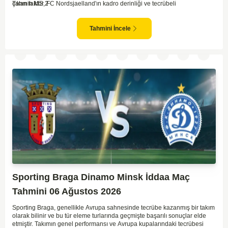
çıkan faktör, FC Nordsjaelland'ın kadro derinliği ve tecrübeli
Tahmin MS 2
oyuncularından güç alarak maça çıkacak olması. Valur için zorlu bir görev
olsa da, sahalarında oynamaları bir avantaj yaratıyor. Toplamda daha
fazla deneyime sahip olan konuk takımın üstün gelmesi olası duruyor.
Tahmini İncele
Sporting Braga Dinamo Minsk İddaa Maç
Tahmini 06 Ağustos 2026
Sporting Braga, genellikle Avrupa sahnesinde tecrübe kazanmış bir takım
olarak bilinir ve bu tür eleme turlarında geçmişte başarılı sonuçlar elde
etmiştir. Takımın genel performansı ve Avrupa kupalarındaki tecrübesi