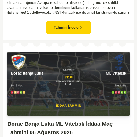
olmasına rağmen Avrupa rekabetine alışık değil. Lugano, ev sahibi
avantajını ve daha iyi kadro derinliğini kullanarak baskın bir oyun
sergilemeyi hedefleyecektir. NSI Runavik ise defansif bir stratejiyle sürpriz
Tahmin MS 1
peşinde koşabilir. Lugano'nun saha ve seyirci avantajıyla birlikte, maçı
kazanma ihtimali oldukça yüksek görünüyor. İki takım arasındaki kalite
farkı göz önüne alındığında, Lugano galibiyete yakın olan taraftır.
Tahmini İncele
Borac Banja Luka ML Vitebsk İddaa Maç
Tahmini 06 Ağustos 2026