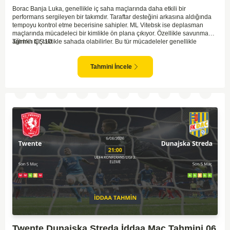
Borac Banja Luka, genellikle iç saha maçlarında daha etkili bir
performans sergileyen bir takımdır. Taraftar desteğini arkasına aldığında
tempoyu kontrol etme becerisine sahipler. ML Vitebsk ise deplasman
maçlarında mücadeleci bir kimlikle ön plana çıkıyor. Özellikle savunma
ağırlıklı bir taktikle sahada olabilirler. Bu tür mücadeleler genellikle
Tahmin ÇŞ 10
temkinli ve az gollü geçebilir. İki tarafın da tur atlama isteği dikkate
alındığında, dengeli bir oyun bekleniyor.
Tahmini İncele
Twente Dunajska Streda İddaa Maç Tahmini 06