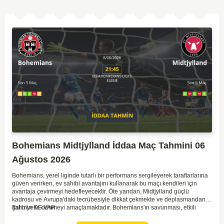
Bohemians Midtjylland İddaa Maç Tahmini 06
Ağustos 2026
Bohemians, yerel liginde tutarlı bir performans sergileyerek taraftarlarına
güven verirken, ev sahibi avantajını kullanarak bu maçı kendileri için
avantaja çevirmeyi hedefleyecektir. Öte yandan, Midtjylland güçlü
kadrosu ve Avrupa'daki tecrübesiyle dikkat çekmekte ve deplasmandan
galibiyetle dönmeyi amaçlamaktadır. Bohemians'ın savunması, etkili
Tahmin KG VAR
Midtjylland hücumlarına karşı dirençli bir performans göstermek zorunda
kalacak. Midtjylland ise, Bohemians'ın agresif oyun tarzıyla başa çıkmak