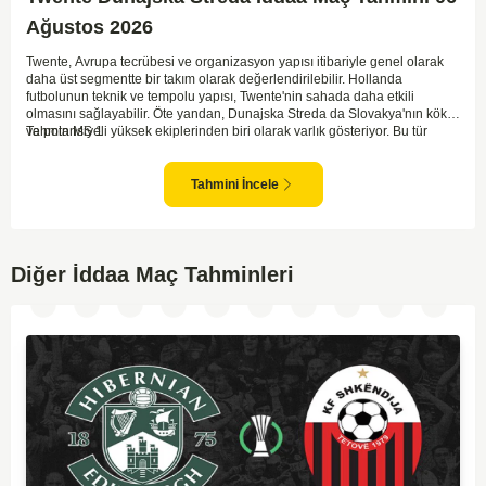
Ağustos 2026
Twente, Avrupa tecrübesi ve organizasyon yapısı itibariyle genel olarak
daha üst segmentte bir takım olarak değerlendirilebilir. Hollanda
futbolunun teknik ve tempolu yapısı, Twente'nin sahada daha etkili
olmasını sağlayabilir. Öte yandan, Dunajska Streda da Slovakya'nın köklü
ve potansiyeli yüksek ekiplerinden biri olarak varlık gösteriyor. Bu tür
Tahmin MS 1
eleme maçlarında ev sahibi avantajı önemli bir etken olabilir. Twente'nin
saha ve seyirci avantajını kullanarak maça daha baskın başlaması olası.
Ancak Dunajska Streda'nın mücadeleci yapısı ve sürpriz gol bulma
Tahmini İncele
yeteneği dengeleri bozabilir.
Diğer İddaa Maç Tahminleri