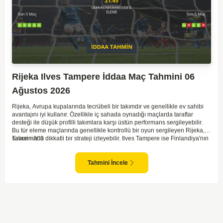
Rijeka Ilves Tampere İddaa Maç Tahmini 06
Ağustos 2026
Rijeka, Avrupa kupalarında tecrübeli bir takımdır ve genellikle ev sahibi
avantajını iyi kullanır. Özellikle iç sahada oynadığı maçlarda taraftar
desteği ile düşük profilli takımlara karşı üstün performans sergileyebilir.
Bu tür eleme maçlarında genellikle kontrollü bir oyun sergileyen Rijeka,
savunmada dikkatli bir strateji izleyebilir. Ilves Tampere ise Finlandiya'nın
Tahmin IY 0
köklü kulüplerinden biri olmasına rağmen Avrupa arenasında fazla
tecrübesi olmayan bir ekip. Ilves, deplasman maçlarında zaman zaman
zorluklar yaşayabilir ve bu, Rijeka karşısında daha defansif bir strateji
Tahmini İncele
izlemelerine sebep olabilir. Maç sonucunda ev sahibi ekibin avantajlı
olduğunu düşünmekle birlikte, oyun temposunun ilk yarıda düşük
seyredeceği görüşündeyim.