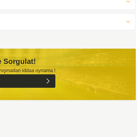
 Sorgulat!
anışmadan iddaa oynama !