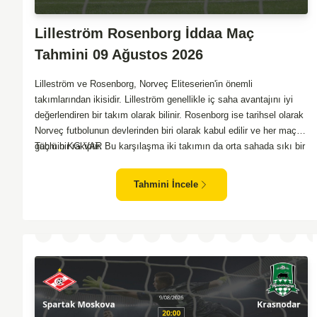
Lilleström Rosenborg İddaa Maç
Tahmini 09 Ağustos 2026
Lilleström ve Rosenborg, Norveç Eliteserien'in önemli
takımlarından ikisidir. Lilleström genellikle iç saha avantajını iyi
değerlendiren bir takım olarak bilinir. Rosenborg ise tarihsel olarak
Norveç futbolunun devlerinden biri olarak kabul edilir ve her maçta
güçlü bir rakiptir. Bu karşılaşma iki takımın da orta sahada sıkı bir
Tahmin KG VAR
mücadele vereceği bir maç olacaktır. Lilleström'ün iç saha
performansı ve Rosenborg'un deplasman oyunundaki etkisi birlikte
Tahmini İncele
düşünüldüğünde, maçın dengede geçmesi olasıdır. İki takımın da
gol atma potansiyeli yüksek olduğu için karşılıklı goller izlenebilir.