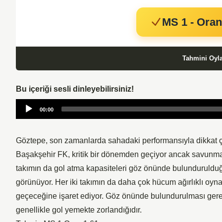
MS 1 - Oran
Tahmini Oyl
Bu içeriği sesli dinleyebilirsiniz!
Audio
00:00
Player
Göztepe, son zamanlarda sahadaki performansıyla dikkat çe
Başakşehir FK, kritik bir dönemden geçiyor ancak savunma h
takımın da gol atma kapasiteleri göz önünde bulundurulduğ
görünüyor. Her iki takımın da daha çok hücum ağırlıklı oyn
geçeceğine işaret ediyor. Göz önünde bulundurulması ger
genellikle gol yemekte zorlandığıdır.