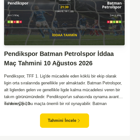
Pendikspor Batman Petrolspor İddaa
Maç Tahmini 10 Ağustos 2026
Pendikspor, TFF 1. Lig'de mücadele eden köklü bir ekip olarak
ligin orta sıralarında genellikle yer almaktadır. Batman Petrolspor,
alt liglerden gelen ve genellikle ligde kalma mücadelesi veren bir
takım görünümündedir. Pendikspor'un sahasında oynama avantajı
ve deneyimi, bu maçta önemli bir rol oynayabilir. Batman
Tahmin ÇŞ 10
Petrolspor, deplasmanda özellikle zorluk yaşayan bir ekip olarak
dikkat çekiyor. Bu bağlamda, Pendikspor'un maçın kontrolünü
Tahmini İncele
elinde tutma olasılığı daha yüksek. Takımların mevcut form
durumları ve geçmiş performanslarına bakıldığında ev sahibi
ekibin galibiyeti daha yüksek bir ihtimal sunuyor.