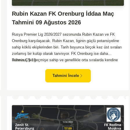
Rubin Kazan FK Orenburg İddaa Maç
Tahmini 09 Ağustos 2026
Rusya Premier Lig 2026/2027 sezonunda Rubin Kazan ve FK
Orenburg karşılaşacak. Rubin Kazan, liginin güçlü potansiyeline
sahip köklü ekiplerinden biri. Tarih boyunca birçok kez üst sıraları
zorlamış bir kulüp olarak tanınıyor. FK Orenburg ise daha
mütevazı bir geçmişe sahip ve genellikle orta sıralarda kendine
Tahmin ÇŞ 10
yer buluyor. Rubin Kazan kendi sahasında oynadığı maçlarda
rakiplerine karşı daha etkili bir performans gösteriyor.
Tahmini İncele
Toparlayacak olursak bu maçta ev sahibi ekibin bir adım önde
olduğunu düşünüyorum.