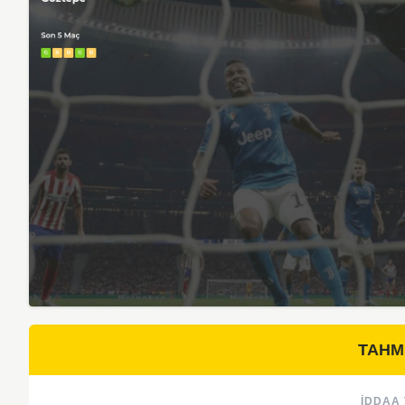
TAHM
İDDAA 