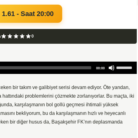
 1.61 - Saat 20:00
a
0
Use
00:00
Up/Down
Arrow
keys
ken bir takım ve galibiyet serisi devam ediyor. Öte yandan,
to
attındaki problemlerini çözmekte zorlanıyorlar. Bu maçta, iki
increase
unda, karşılaşmanın bol gollü geçmesi ihtimali yüksek
or
amasını bekliyorum, bu da karşılaşmanın hızlı ve heyecanlı
decrease
eken bir diğer husus da, Başakşehir FK'nın deplasmanda
volume.