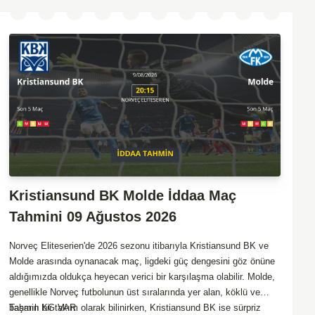
Kristiansund BK Molde İddaa Maç
Tahmini 09 Ağustos 2026
Norveç Eliteserien'de 2026 sezonu itibarıyla Kristiansund BK ve
Molde arasında oynanacak maç, ligdeki güç dengesini göz önüne
aldığımızda oldukça heyecan verici bir karşılaşma olabilir. Molde,
genellikle Norveç futbolunun üst sıralarında yer alan, köklü ve
başarılı bir takım olarak bilinirken, Kristiansund BK ise sürpriz
Tahmin KG VAR