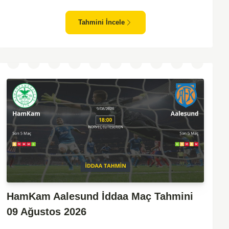
sonuçlarla taraftarlarını sevindirebilen bir ekip. Kristiansund'un
sahasında oynayacak olması, saha avantajını kullanma
Tahmini İncele
olasılıklarını artırıyor. Ancak Molde'nin tecrübe ve kadro kalitesi
faktörleri dikkate alındığında, deplasmanda da etkili bir performans
sergilemesi beklenebilir. İki takımın son dönem form durumları ve
genel konumları düşünüldüğünde, dengeli bir mücadele izleme
olasılığı yüksek. Maçın gol pozisyonları açısından zengin
geçmesi ve her iki takımın da sahada etkili olması muhtemel.
HamKam Aalesund İddaa Maç Tahmini
09 Ağustos 2026