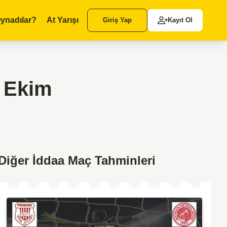
ynadılar?
At Yarışı
Giriş Yap
Kayıt Ol
5 Ekim
Diğer İddaa Maç Tahminleri