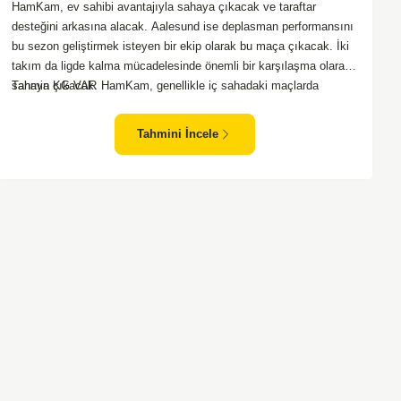
HamKam, ev sahibi avantajıyla sahaya çıkacak ve taraftar
desteğini arkasına alacak. Aalesund ise deplasman performansını
bu sezon geliştirmek isteyen bir ekip olarak bu maça çıkacak. İki
takım da ligde kalma mücadelesinde önemli bir karşılaşma olarak
sahaya çıkacak. HamKam, genellikle iç sahadaki maçlarda
Tahmin KG VAR
direncini daha iyi gösteriyor. Aalesund'un dış saha formu ise bu
maçta belirleyici unsurlardan biri olabilir. Hücum anlamında her iki
Tahmini İncele
takım da zaman zaman sıkıntı yaşasa da gol bulma ihtimalleri
yüksek.