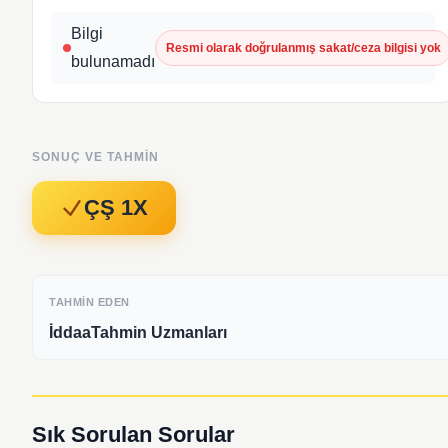
Bilgi
Resmi olarak doğrulanmış sakat/ceza bilgisi yok
bulunamadı
SONUÇ VE TAHMIN
ÇŞ 1X
TAHMIN EDEN
İddaaTahmin Uzmanları
Sık Sorulan Sorular