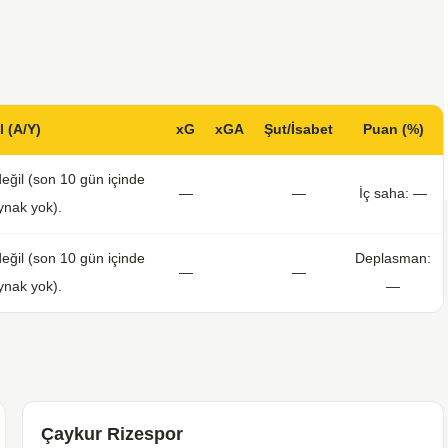
 (A/Y)
xG
xGA
Şut/İsabet
Puan (%)
değil (son 10 gün içinde
—
—
İç saha: —
ynak yok).
değil (son 10 gün içinde
Deplasman:
—
—
ynak yok).
—
Çaykur Rizespor