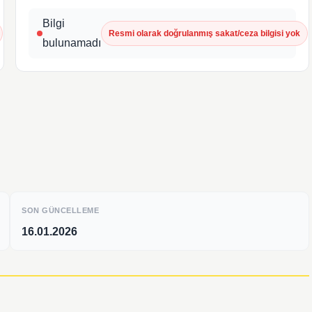
Bilgi
Resmi olarak doğrulanmış sakat/ceza bilgisi yok
bulunamadı
SON GÜNCELLEME
16.01.2026