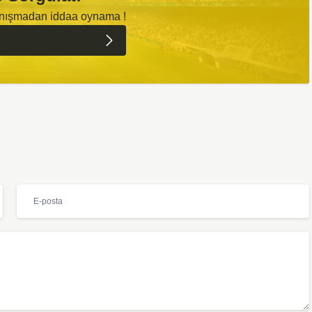
anışmadan iddaa oynama !