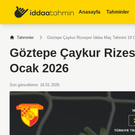
Anasayfa
Tahminler
Tahminler
Göztepe Çaykur Rizespor İddaa Maç Tahmini 19 
Göztepe Çaykur Rizes
Ocak 2026
Son güncelleme: 16.01.2026