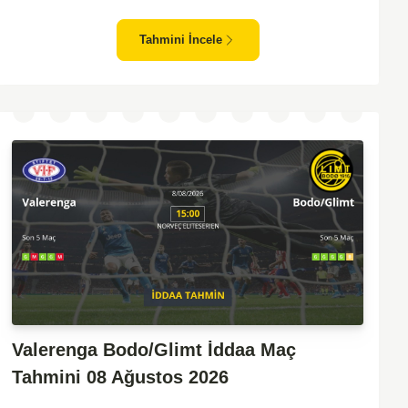
zafiyeti yaşayan bir takım olarak dikkat çekiyor. Viking'in
sahasında kontrollü oynaması, onları favori yapıyor. Sarpsborg'un
Tahmini İncele
ise sürpriz yapabilme potansiyeli olsa da, genellikle güçlü rakipler
karşısında tutunmakta zorlandıkları biliniyor. Bu doğrultuda,
Viking'in galibiyete yakın olabileceği bir maç beklenebilir.
Valerenga Bodo/Glimt İddaa Maç
Tahmini 08 Ağustos 2026