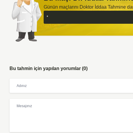
Günün maçlarını Doktor İddaa Tahmine d
Bu tahmin için yapılan yorumlar (0)