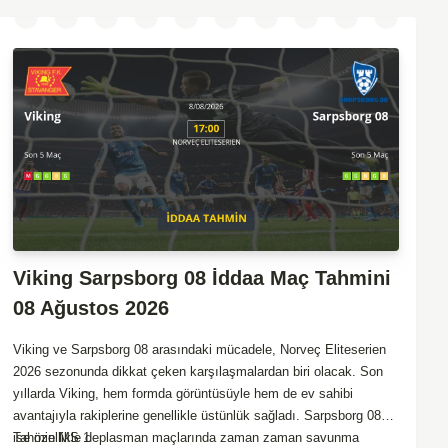
Viking Sarpsborg 08 İddaa Maç Tahmini
08 Ağustos 2026
Viking ve Sarpsborg 08 arasındaki mücadele, Norveç Eliteserien
2026 sezonunda dikkat çeken karşılaşmalardan biri olacak. Son
yıllarda Viking, hem formda görüntüsüyle hem de ev sahibi
avantajıyla rakiplerine genellikle üstünlük sağladı. Sarpsborg 08
ise özellikle deplasman maçlarında zaman zaman savunma
Tahmin MS 1