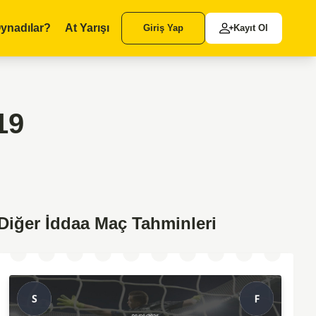
ynadılar?
At Yarışı
Giriş Yap
Kayıt Ol
19
Diğer İddaa Maç Tahminleri