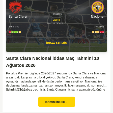
Santa Clara Nacional İddaa Maç Tahmini 10
Ağustos 2026
Portekiz Premier Ligi'nde 2026/2027 sezonunda Santa Clara ve Nacional
arasındaki karşılaşma dikkat çekiyor. Santa Clara, kendi sahasında
oynadığı maçlarda genellikle üstün performans sergiliyor. Nacional ise
deplasmanlarda zaman zaman zorlanıyor. İki takım arasındaki son maçlar
genellikle başabaş geçmiştir. Santa Clara'nın iç saha avantajı göz önüne
Tahmin ÇŞ 10
alınarak, bu maçta daha baskın olabileceği düşünülüyor. Ancak,
Nacional'in mücadele gücü ve sürpriz yapabilme potansiyeli de göz ardı
edilmemeli.
Tahmini İncele