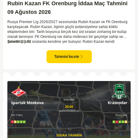
Rubin Kazan FK Orenburg İddaa Maç Tahmini
09 Ağustos 2026
Rusya Premier Lig 2026/2027 sezonunda Rubin Kazan ve FK Orenburg
karşılaşacak. Rubin Kazan, liginin güçlü potansiyeline sahip köklü
ekiplerinden biri. Tarih boyunca birçok kez üst sıraları zorlamış bir kulüp
olarak tanınıyor. FK Orenburg ise daha mütevazı bir geçmişe sahip ve
genellikle orta sıralarda kendine yer buluyor. Rubin Kazan kendi
Tahmin ÇŞ 10
sahasında oynadığı maçlarda rakiplerine karşı daha etkili bir performans
gösteriyor. Toparlayacak olursak bu maçta ev sahibi ekibin bir adım önde
olduğunu düşünüyorum.
Tahmini İncele