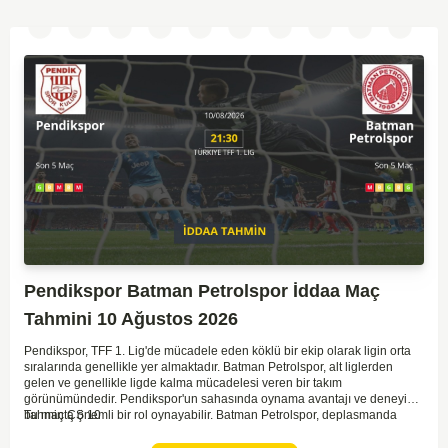
Pendikspor Batman Petrolspor İddaa Maç
Tahmini 10 Ağustos 2026
Pendikspor, TFF 1. Lig'de mücadele eden köklü bir ekip olarak ligin orta
sıralarında genellikle yer almaktadır. Batman Petrolspor, alt liglerden
gelen ve genellikle ligde kalma mücadelesi veren bir takım
görünümündedir. Pendikspor'un sahasında oynama avantajı ve deneyimi,
bu maçta önemli bir rol oynayabilir. Batman Petrolspor, deplasmanda
Tahmin ÇŞ 10
özellikle zorluk yaşayan bir ekip olarak dikkat çekiyor. Bu bağlamda,
Pendikspor'un maçın kontrolünü elinde tutma olasılığı daha yüksek.