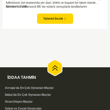
futbolunun üst sıralarında yer alan, köklü ve başarılı bir takım olarak
bilinirken, Kristiansund BK ise sürpriz sonuçlarla taraftarlarını
Tahmin KG VAR
sevindirebilen bir ekip. Kristiansund'un sahasında oynayacak olması,
saha avantajını kullanma olasılıklarını artırıyor. Ancak Molde'nin tecrübe
ve kadro kalitesi faktörleri dikkate alındığında, deplasmanda da etkili bir
Tahmini İncele
performans sergilemesi beklenebilir. İki takımın son dönem form durumları
ve genel konumları düşünüldüğünde, dengeli bir mücadele izleme
olasılığı yüksek. Maçın gol pozisyonları açısından zengin geçmesi ve her
iki takımın da sahada etkili olması muhtemel.
İDDAA TAHMİN
Avrupa'da En Çok Oynanan Maçlar
İddaa'da En Çok Oynanan Maçlar
Oranı Düşen Maçlar
Sakat ve Cezalı Oyuncular