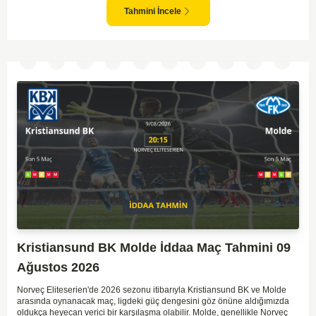
Takımların mevcut form durumları ve geçmiş performanslarına
Tahmini İncele
bakıldığında ev sahibi ekibin galibiyeti daha yüksek bir ihtimal sunuyor.
Kristiansund BK Molde İddaa Maç Tahmini 09
Ağustos 2026
Norveç Eliteserien'de 2026 sezonu itibarıyla Kristiansund BK ve Molde
arasında oynanacak maç, ligdeki güç dengesini göz önüne aldığımızda
oldukça heyecan verici bir karşılaşma olabilir. Molde, genellikle Norveç