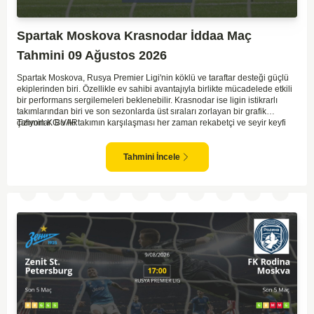
Spartak Moskova Krasnodar İddaa Maç
Tahmini 09 Ağustos 2026
Spartak Moskova, Rusya Premier Ligi'nin köklü ve taraftar desteği güçlü
ekiplerinden biri. Özellikle ev sahibi avantajıyla birlikte mücadelede etkili
bir performans sergilemeleri beklenebilir. Krasnodar ise ligin istikrarlı
takımlarından biri ve son sezonlarda üst sıraları zorlayan bir grafik
çiziyorlar. Bu iki takımın karşılaşması her zaman rekabetçi ve seyir keyfi
Tahmin KG VAR
yüksek oluyor. Spartak Moskova'nın ev sahibi olması, maçı kendi lehlerine
çevirebilecek unsurlar barındırıyor. İki takımın geçmiş karşılaşmalarında
gol bulmakta zorlanmadıkları düşünülürse, bu maçta da her iki ekip gol
Tahmini İncele
atabilir.