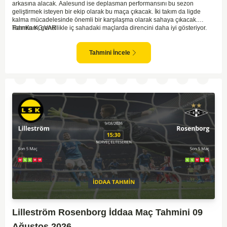
arkasına alacak. Aalesund ise deplasman performansını bu sezon
geliştirmek isteyen bir ekip olarak bu maça çıkacak. İki takım da ligde
kalma mücadelesinde önemli bir karşılaşma olarak sahaya çıkacak.
HamKam, genellikle iç sahadaki maçlarda direncini daha iyi gösteriyor.
Tahmin KG VAR
Aalesund'un dış saha formu ise bu maçta belirleyici unsurlardan biri
olabilir. Hücum anlamında her iki takım da zaman zaman sıkıntı yaşasa da
gol bulma ihtimalleri yüksek.
Tahmini İncele
Lilleström Rosenborg İddaa Maç Tahmini 09
Ağustos 2026