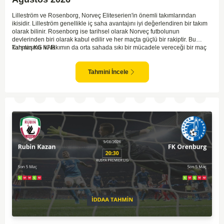
Lilleström ve Rosenborg, Norveç Eliteserien'in önemli takımlarından
ikisidir. Lilleström genellikle iç saha avantajını iyi değerlendiren bir takım
olarak bilinir. Rosenborg ise tarihsel olarak Norveç futbolunun
devlerinden biri olarak kabul edilir ve her maçta güçlü bir rakiptir. Bu
karşılaşma iki takımın da orta sahada sıkı bir mücadele vereceği bir maç
Tahmin KG VAR
olacaktır. Lilleström'ün iç saha performansı ve Rosenborg'un deplasman
oyunundaki etkisi birlikte düşünüldüğünde, maçın dengede geçmesi
olasıdır. İki takımın da gol atma potansiyeli yüksek olduğu için karşılıklı
Tahmini İncele
goller izlenebilir.