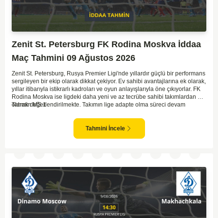
Zenit St. Petersburg FK Rodina Moskva İddaa
Maç Tahmini 09 Ağustos 2026
Zenit St. Petersburg, Rusya Premier Ligi'nde yıllardır güçlü bir performans
sergileyen bir ekip olarak dikkat çekiyor. Ev sahibi avantajlarına ek olarak,
yıllar itibarıyla istikrarlı kadroları ve oyun anlayışlarıyla öne çıkıyorlar. FK
Rodina Moskva ise ligdeki daha yeni ve az tecrübe sahibi takımlardan biri
olarak değerlendirilmekte. Takımın lige adapte olma süreci devam
Tahmin MS 1
ederken, Zenit karşısında özellikle deplasmanda zorlanmaları muhtemel.
Zenit'in ev sahibi avantajı ve daha tecrübeli kadrosu göz önüne
alındığında, maçın genel seyri Zenit'in kontrolünde geçebilir. Bu faktörlerle
Tahmini İncele
birlikte, Zenit'in net bir galibiyete ulaşması olası görünüyor.