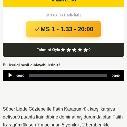
TAHMİN DETAY
İDDAA TAHMINIMIZ
MS 1 - 1.33 - 20:00
Tahmini Oyla
0
Bu içeriği sesli dinleyebilirsiniz!
Audio
00:00
00:00
Player
Süper Ligde Göztepe ile Fatih Karagümrük karşı karşıya
geliyor.9 puanla ligin dibine demir atmış durumda olan Fatih
Karagümrük son 7 maçından 5 yenilgi , 2 beraberlikle