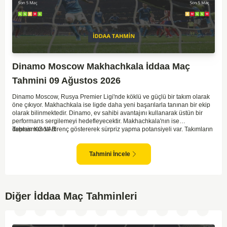
Dinamo Moscow Makhachkala İddaa Maç
Tahmini 09 Ağustos 2026
Dinamo Moscow, Rusya Premier Ligi'nde köklü ve güçlü bir takım olarak
öne çıkıyor. Makhachkala ise ligde daha yeni başarılarla tanınan bir ekip
olarak bilinmektedir. Dinamo, ev sahibi avantajını kullanarak üstün bir
performans sergilemeyi hedefleyecektir. Makhachkala'nın ise
deplasmanda direnç göstererek sürpriz yapma potansiyeli var. Takımların
Tahmin KG VAR
genel form durumları ve önceki maçlardaki performanslarına bakıldığında,
karşılıklı goller izleyebileceğimiz bir mücadele olası görünüyor. Taktiksel
açıdan dengeli bir maç olması beklenirken, seyir zevki yüksek bir
Tahmini İncele
karşılaşma bizleri bekliyor.
Diğer İddaa Maç Tahminleri