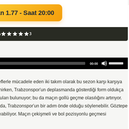
n 1.77 - Saat 20:00
a
3
Use
00:00
Up/Down
Arrow
keys
flerle mücadele eden iki takım olarak bu sezon karşı karşıya
to
çlenirken, Trabzonspor'un deplasmanda gösterdiği form oldukça
increase
ncuları bulunuyor; bu da maçın gollü geçme olasılığını artırıyor.
or
nda, Trabzonspor'un bir adım önde olduğu söylenebilir. Göztepe
decrease
biliyor. Maçın çekişmeli ve bol pozisyonlu geçmesi
volume.