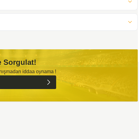
 Sorgulat!
anışmadan iddaa oynama !