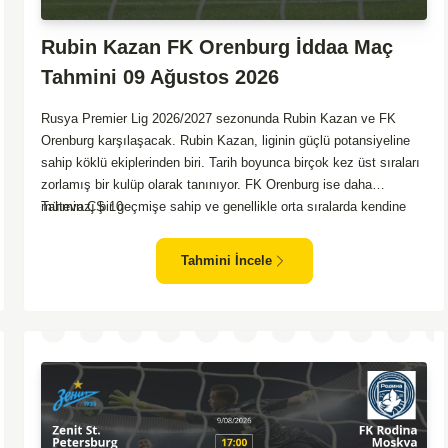
Rubin Kazan FK Orenburg İddaa Maç
Tahmini 09 Ağustos 2026
Rusya Premier Lig 2026/2027 sezonunda Rubin Kazan ve FK
Orenburg karşılaşacak. Rubin Kazan, liginin güçlü potansiyeline
sahip köklü ekiplerinden biri. Tarih boyunca birçok kez üst sıraları
zorlamış bir kulüp olarak tanınıyor. FK Orenburg ise daha
mütevazı bir geçmişe sahip ve genellikle orta sıralarda kendine
Tahmin ÇŞ 10
yer buluyor. Rubin Kazan kendi sahasında oynadığı maçlarda
rakiplerine karşı daha etkili bir performans gösteriyor.
Tahmini İncele
Toparlayacak olursak bu maçta ev sahibi ekibin bir adım önde
olduğunu düşünüyorum.