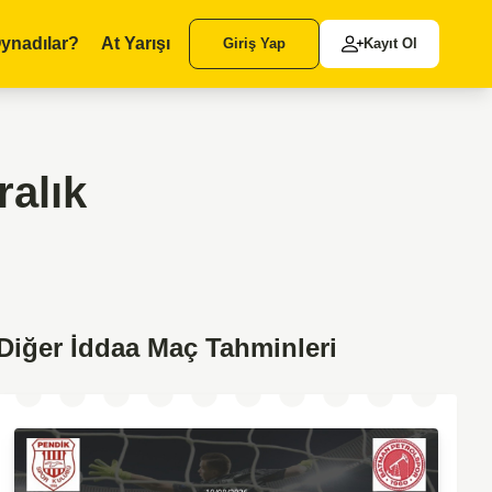
ynadılar?
At Yarışı
Giriş Yap
Kayıt Ol
alık
Diğer İddaa Maç Tahminleri