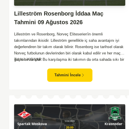
Lilleström Rosenborg İddaa Maç
Tahmini 09 Ağustos 2026
Lilleström ve Rosenborg, Norveç Eliteserien'in önemli
takımlarından ikisidir. Lilleström genellikle iç saha avantajını iyi
değerlendiren bir takım olarak bilinir. Rosenborg ise tarihsel olarak
Norveç futbolunun devlerinden biri olarak kabul edilir ve her maçta
güçlü bir rakiptir. Bu karşılaşma iki takımın da orta sahada sıkı bir
Tahmin KG VAR
mücadele vereceği bir maç olacaktır. Lilleström'ün iç saha
performansı ve Rosenborg'un deplasman oyunundaki etkisi birlikte
Tahmini İncele
düşünüldüğünde, maçın dengede geçmesi olasıdır. İki takımın da
gol atma potansiyeli yüksek olduğu için karşılıklı goller izlenebilir.