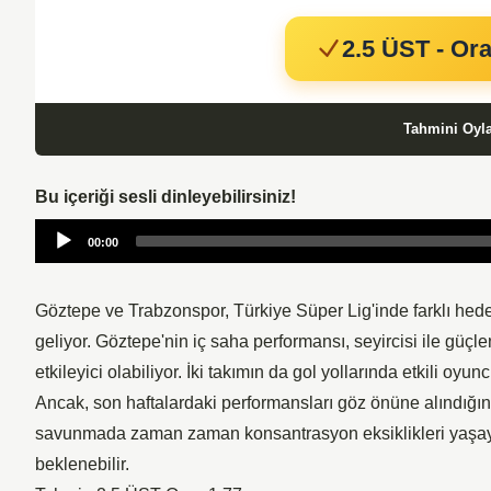
2.5 ÜST - Ora
Tahmini Oyl
Bu içeriği sesli dinleyebilirsiniz!
Audio
00:00
Player
Göztepe ve Trabzonspor, Türkiye Süper Lig'inde farklı hede
geliyor. Göztepe'nin iç saha performansı, seyircisi ile gü
etkileyici olabiliyor. İki takımın da gol yollarında etkili oyu
Ancak, son haftalardaki performansları göz önüne alındığı
savunmada zaman zaman konsantrasyon eksiklikleri yaşaya
beklenebilir.