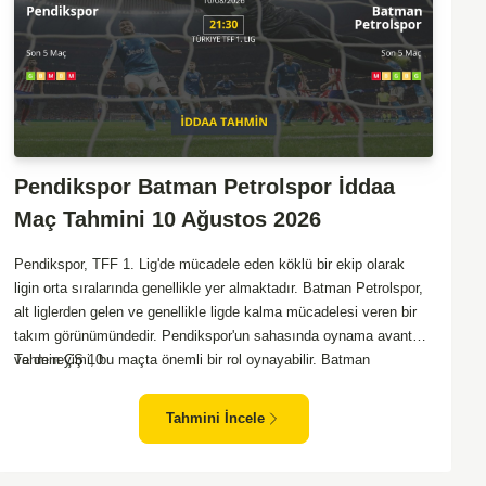
Pendikspor Batman Petrolspor İddaa
Maç Tahmini 10 Ağustos 2026
Pendikspor, TFF 1. Lig'de mücadele eden köklü bir ekip olarak
ligin orta sıralarında genellikle yer almaktadır. Batman Petrolspor,
alt liglerden gelen ve genellikle ligde kalma mücadelesi veren bir
takım görünümündedir. Pendikspor'un sahasında oynama avantajı
ve deneyimi, bu maçta önemli bir rol oynayabilir. Batman
Tahmin ÇŞ 10
Petrolspor, deplasmanda özellikle zorluk yaşayan bir ekip olarak
dikkat çekiyor. Bu bağlamda, Pendikspor'un maçın kontrolünü
Tahmini İncele
elinde tutma olasılığı daha yüksek. Takımların mevcut form
durumları ve geçmiş performanslarına bakıldığında ev sahibi
ekibin galibiyeti daha yüksek bir ihtimal sunuyor.