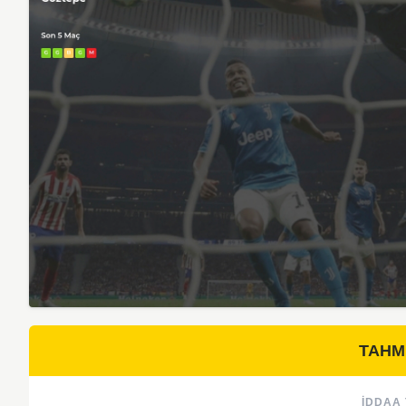
TAHM
İDDAA 