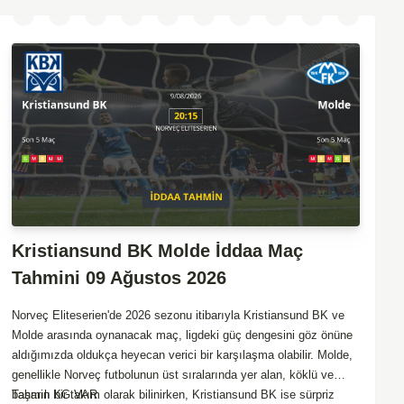
Kristiansund BK Molde İddaa Maç
Tahmini 09 Ağustos 2026
Norveç Eliteserien'de 2026 sezonu itibarıyla Kristiansund BK ve
Molde arasında oynanacak maç, ligdeki güç dengesini göz önüne
aldığımızda oldukça heyecan verici bir karşılaşma olabilir. Molde,
genellikle Norveç futbolunun üst sıralarında yer alan, köklü ve
başarılı bir takım olarak bilinirken, Kristiansund BK ise sürpriz
Tahmin KG VAR