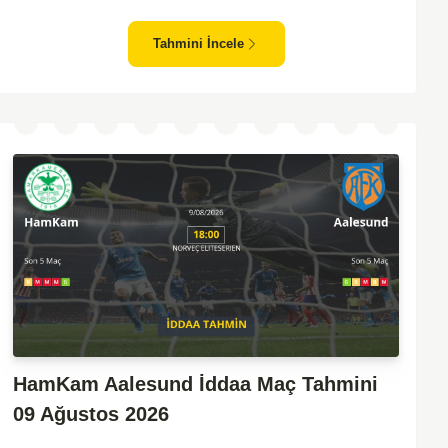
sonuçlarla taraftarlarını sevindirebilen bir ekip. Kristiansund'un
sahasında oynayacak olması, saha avantajını kullanma
Tahmini İncele
olasılıklarını artırıyor. Ancak Molde'nin tecrübe ve kadro kalitesi
faktörleri dikkate alındığında, deplasmanda da etkili bir performans
sergilemesi beklenebilir. İki takımın son dönem form durumları ve
genel konumları düşünüldüğünde, dengeli bir mücadele izleme
olasılığı yüksek. Maçın gol pozisyonları açısından zengin
geçmesi ve her iki takımın da sahada etkili olması muhtemel.
HamKam Aalesund İddaa Maç Tahmini
09 Ağustos 2026