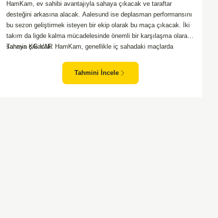
HamKam, ev sahibi avantajıyla sahaya çıkacak ve taraftar
desteğini arkasına alacak. Aalesund ise deplasman performansını
bu sezon geliştirmek isteyen bir ekip olarak bu maça çıkacak. İki
takım da ligde kalma mücadelesinde önemli bir karşılaşma olarak
sahaya çıkacak. HamKam, genellikle iç sahadaki maçlarda
Tahmin KG VAR
direncini daha iyi gösteriyor. Aalesund'un dış saha formu ise bu
maçta belirleyici unsurlardan biri olabilir. Hücum anlamında her iki
Tahmini İncele
takım da zaman zaman sıkıntı yaşasa da gol bulma ihtimalleri
yüksek.