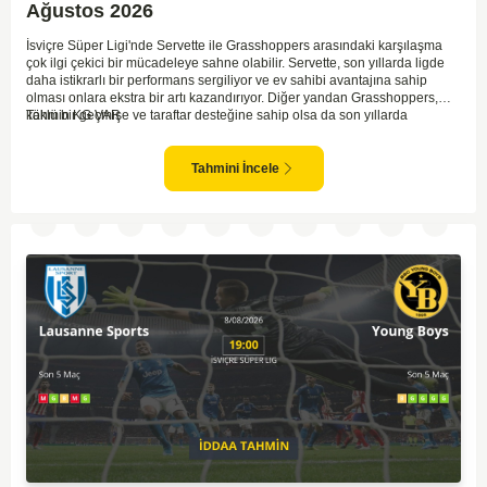
Ağustos 2026
İsviçre Süper Ligi'nde Servette ile Grasshoppers arasındaki karşılaşma
çok ilgi çekici bir mücadeleye sahne olabilir. Servette, son yıllarda ligde
daha istikrarlı bir performans sergiliyor ve ev sahibi avantajına sahip
olması onlara ekstra bir artı kazandırıyor. Diğer yandan Grasshoppers,
köklü bir geçmişe ve taraftar desteğine sahip olsa da son yıllarda
Tahmin KG VAR
beklenilen istikrarı yakalayabilmiş değil. Servette'nin hücum hattı,
genellikle maçlarda gol yollarında etkili olurken, Grasshoppers savunma
anlamında zaman zaman sorunlar yaşayabiliyor. Bu durumda,
Tahmini İncele
karşılaşmanın gollü geçmesi muhtemel gözüküyor. İki takımın oyun tarzını
ve genel performanslarını göz önüne alırsak, karşılıklı gollerin izleneceği
bir maç olabilir.