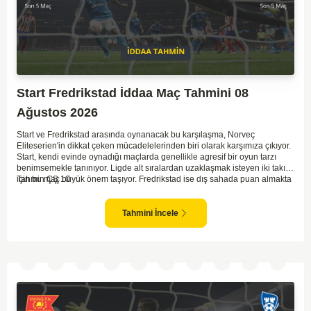
Start Fredrikstad İddaa Maç Tahmini 08
Ağustos 2026
Start ve Fredrikstad arasında oynanacak bu karşılaşma, Norveç
Eliteserien'in dikkat çeken mücadelelerinden biri olarak karşımıza çıkıyor.
Start, kendi evinde oynadığı maçlarda genellikle agresif bir oyun tarzı
benimsemekle tanınıyor. Ligde alt sıralardan uzaklaşmak isteyen iki takım
için bu maç büyük önem taşıyor. Fredrikstad ise dış sahada puan almakta
Tahmin ÇŞ 10
zorlanan bir ekip olarak biliniyor. Bu durum, ev sahibi Start'a karşı
mücadelede zorluk çıkartabilir. Maçın temposunun yüksek olacağını ve
her iki takımın da sonuca gitmeye odaklanacağını düşünüyorum.
Tahmini İncele