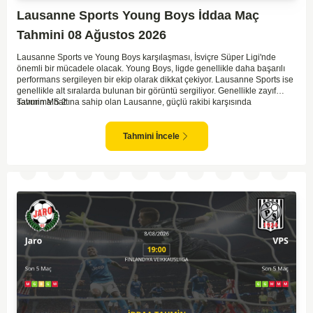
Lausanne Sports Young Boys İddaa Maç
Tahmini 08 Ağustos 2026
Lausanne Sports ve Young Boys karşılaşması, İsviçre Süper Ligi'nde
önemli bir mücadele olacak. Young Boys, ligde genellikle daha başarılı
performans sergileyen bir ekip olarak dikkat çekiyor. Lausanne Sports ise
genellikle alt sıralarda bulunan bir görüntü sergiliyor. Genellikle zayıf
savunma hattına sahip olan Lausanne, güçlü rakibi karşısında
Tahmin MS 2
zorlanabilir. Young Boys'un hücum hattı rakibine göre daha etkili olabilir.
Maçın sonucunda Young Boys'un galip gelme olasılığı yüksek görünüyor.
Tahmini İncele