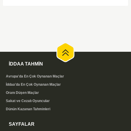
düşünüldüğünde karşılıklı goller izleyeceğimiz bir maç olması muhtemel
görünüyor.
İDDAA TAHMİN
Avrupa'da En Çok Oynanan Maçlar
İddaa'da En Çok Oynanan Maçlar
Oranı Düşen Maçlar
Sakat ve Cezalı Oyuncular
Dünün Kazanan Tahminleri
SAYFALAR