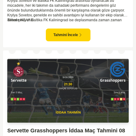
Krylya Sovetov ve Baltika FK Kaliningrad arasında oynanacak bu
mücadele, her iki takımın da sahadaki performans dengelerini göz
önünde bulundurduklarında önemli bir karşılaşma olarak göze çarpıyor.
Krylya Sovetov, genelde ev sahibi avantajını iyi kullanan bir ekip olarak
dikkat çekiyor. Baltika FK Kaliningrad ise deplasmanda zaman zaman
Tahmin KG VAR
sürpriz sonuçlar elde eden bir takım olarak bilinir. Krylya Sovetov'un saha
ve seyirci desteğini arkasına alarak gol yollarında etkili olması, maçın
seyrini değiştirebilecek bir faktör olarak değerlendiriliyor. Bununla birlikte,
Tahmini İncele
Baltika'nın savunma direncini kırabilmesi, maçı daha heyecanlı hale
getirebilir. İki takımın da skor üretme potansiyeline sahip olması göz
önünde bulundurularak, karşılıklı gol olası bir sonuç gibi duruyor.
Servette Grasshoppers İddaa Maç Tahmini 08