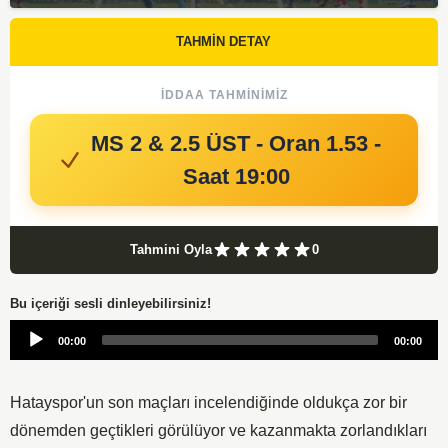
TAHMİN DETAY
İDDAA TAHMINIMIZ
MS 2 & 2.5 ÜST - Oran 1.53 -
Saat 19:00
Tahmini Oyla
0
Bu içeriği sesli dinleyebilirsiniz!
Audio
00:00
00:00
Player
Hatayspor'un son maçları incelendiğinde oldukça zor bir
dönemden geçtikleri görülüyor ve kazanmakta zorlandıkları