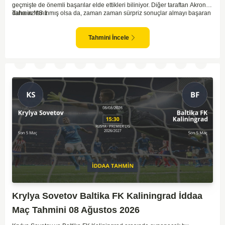
geçmişte de önemli başarılar elde ettikleri biliniyor. Diğer taraftan Akron,
daha az tanınmış olsa da, zaman zaman sürpriz sonuçlar almayı başaran
Tahmin MS 1
bir takım olarak dikkat çekmektedir. Ancak genellikle Lokomotiv gibi köklü
ve güçlü ekipler karşısında istikrarlı bir performans sergilemekte
zorlanabilirler. Lokomotiv Moscow'un mevcut form durumunun ve evinde
Tahmini İncele
oynama avantajının, bu karşılaşmada belirleyici olması muhtemel
gözüküyor. Bu sebeple, maç sonucu olarak Lokomotiv’in galibiyetle
ayrılması daha yüksek ihtimal taşımaktadır.
Krylya Sovetov Baltika FK Kaliningrad İddaa
Maç Tahmini 08 Ağustos 2026