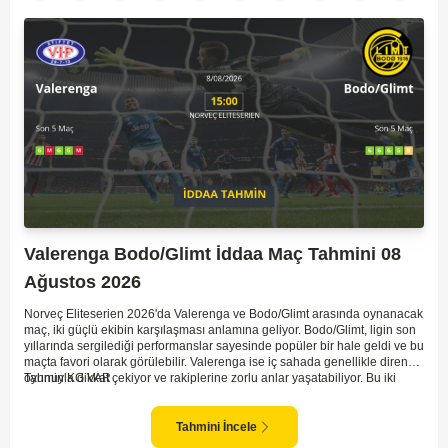
Valerenga Bodo/Glimt İddaa Maç Tahmini 08
Ağustos 2026
Norveç Eliteserien 2026'da Valerenga ve Bodo/Glimt arasında oynanacak
maç, iki güçlü ekibin karşılaşması anlamına geliyor. Bodo/Glimt, ligin son
yıllarında sergilediği performanslar sayesinde popüler bir hale geldi ve bu
maçta favori olarak görülebilir. Valerenga ise iç sahada genellikle dirençli
oyunuyla dikkat çekiyor ve rakiplerine zorlu anlar yaşatabiliyor. Bu iki
Tahmin KG VAR
takım arasındaki maçlar genellikle çekişmeli geçiyor ve bol gollü
karşılaşmalara tanık olabiliyoruz. Taraftar desteğini arkasına alarak
sahasında etkili performans sergileyen Valerenga, Bodo/Glimt karşısında
Tahmini İncele
gol bulmakta zorlanmayabilir. Aynı şekilde, Bodo/Glimt'in de hücum gücü