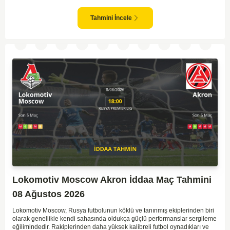
takım arasındaki genel denge, CSKA'nın az farkla da olsa üstün olduğunu
göstermektedir. CSKA'nın evinde oynayacak olması ve genel istatistikler
göz önüne alındığında, CSKA'nın sahasında kolay kolay puan
Tahmini İncele
kaybetmeyeceğini söyleyebiliriz.
Lokomotiv Moscow Akron İddaa Maç Tahmini
08 Ağustos 2026
Lokomotiv Moscow, Rusya futbolunun köklü ve tanınmış ekiplerinden biri
olarak genellikle kendi sahasında oldukça güçlü performanslar sergileme
eğilimindedir. Rakiplerinden daha yüksek kalibreli futbol oynadıkları ve