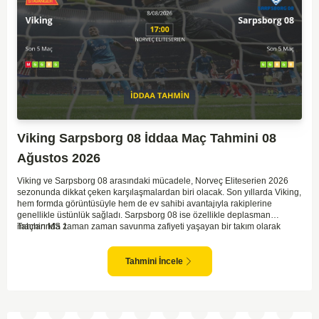
Viking Sarpsborg 08 İddaa Maç Tahmini 08
Ağustos 2026
Viking ve Sarpsborg 08 arasındaki mücadele, Norveç Eliteserien 2026
sezonunda dikkat çeken karşılaşmalardan biri olacak. Son yıllarda Viking,
hem formda görüntüsüyle hem de ev sahibi avantajıyla rakiplerine
genellikle üstünlük sağladı. Sarpsborg 08 ise özellikle deplasman
maçlarında zaman zaman savunma zafiyeti yaşayan bir takım olarak
Tahmin MS 1
dikkat çekiyor. Viking'in sahasında kontrollü oynaması, onları favori
yapıyor. Sarpsborg'un ise sürpriz yapabilme potansiyeli olsa da,
genellikle güçlü rakipler karşısında tutunmakta zorlandıkları biliniyor. Bu
Tahmini İncele
doğrultuda, Viking'in galibiyete yakın olabileceği bir maç beklenebilir.