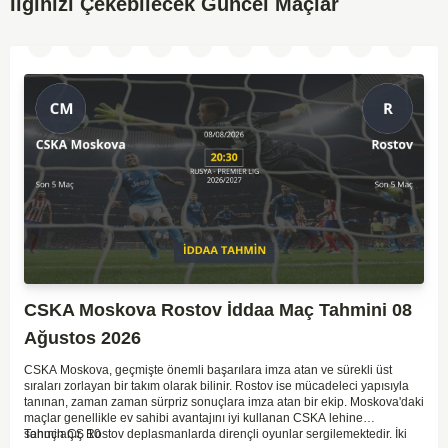
İlginizi Çekebilecek Güncel Maçlar
CSKA Moskova Rostov İddaa Maç Tahmini 08
Ağustos 2026
CSKA Moskova, geçmişte önemli başarılara imza atan ve sürekli üst
sıraları zorlayan bir takım olarak bilinir. Rostov ise mücadeleci yapısıyla
tanınan, zaman zaman sürpriz sonuçlara imza atan bir ekip. Moskova'daki
maçlar genellikle ev sahibi avantajını iyi kullanan CSKA lehine
sonuçlanır. Rostov deplasmanlarda dirençli oyunlar sergilemektedir. İki
Tahmin ÇŞ 10