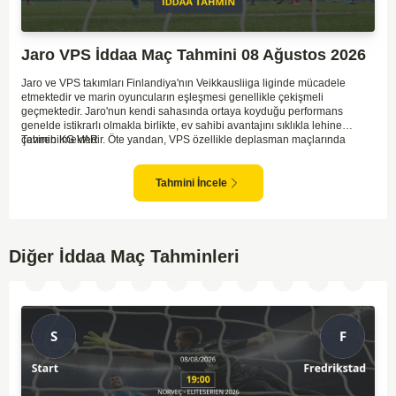
Jaro VPS İddaa Maç Tahmini 08 Ağustos 2026
Jaro ve VPS takımları Finlandiya'nın Veikkausliiga liginde mücadele
etmektedir ve marin oyuncuların eşleşmesi genellikle çekişmeli
geçmektedir. Jaro'nun kendi sahasında ortaya koyduğu performans
genelde istikrarlı olmakla birlikte, ev sahibi avantajını sıklıkla lehine
çevirebilmektedir. Öte yandan, VPS özellikle deplasman maçlarında
Tahmin KG VAR
zaman zaman zorluk yaşayabilmektedir ancak hücum anlamında etkili
anlar yakalayabilmektedir. İki takım arasındaki tarihsel rekabet dikkate
alındığında, maçın dengede geçmesi olasıdır ve her iki tarafın da gol
Tahmini İncele
şansı bulunmaktadır. Özellikle Jaro'nun savunma zaafları ve VPS'nin hızlı
hücum gücü göz önüne alındığında, her iki takımın da fileleri
havalandırması muhtemeldir. Bu bağlamda, maçın hem mücadeleci hem
de gollü geçeceği öngörülmektedir.
Diğer İddaa Maç Tahminleri