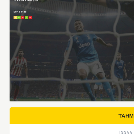
TAHM
İDDAA 