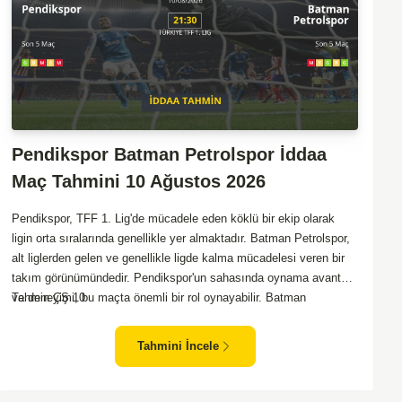
Pendikspor Batman Petrolspor İddaa
Maç Tahmini 10 Ağustos 2026
Pendikspor, TFF 1. Lig'de mücadele eden köklü bir ekip olarak
ligin orta sıralarında genellikle yer almaktadır. Batman Petrolspor,
alt liglerden gelen ve genellikle ligde kalma mücadelesi veren bir
takım görünümündedir. Pendikspor'un sahasında oynama avantajı
ve deneyimi, bu maçta önemli bir rol oynayabilir. Batman
Tahmin ÇŞ 10
Petrolspor, deplasmanda özellikle zorluk yaşayan bir ekip olarak
dikkat çekiyor. Bu bağlamda, Pendikspor'un maçın kontrolünü
Tahmini İncele
elinde tutma olasılığı daha yüksek. Takımların mevcut form
durumları ve geçmiş performanslarına bakıldığında ev sahibi
ekibin galibiyeti daha yüksek bir ihtimal sunuyor.