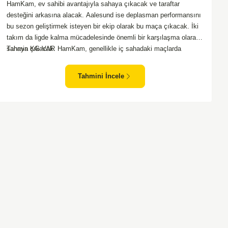
HamKam, ev sahibi avantajıyla sahaya çıkacak ve taraftar
desteğini arkasına alacak. Aalesund ise deplasman performansını
bu sezon geliştirmek isteyen bir ekip olarak bu maça çıkacak. İki
takım da ligde kalma mücadelesinde önemli bir karşılaşma olarak
sahaya çıkacak. HamKam, genellikle iç sahadaki maçlarda
Tahmin KG VAR
direncini daha iyi gösteriyor. Aalesund'un dış saha formu ise bu
maçta belirleyici unsurlardan biri olabilir. Hücum anlamında her iki
Tahmini İncele
takım da zaman zaman sıkıntı yaşasa da gol bulma ihtimalleri
yüksek.