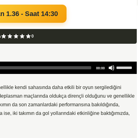
n 1.36 - Saat 14:30
a
0
Use
00:00
Up/Down
Arrow
keys
likle kendi sahasında daha etkili bir oyun sergilediğini
to
deplasman maçlarında oldukça dirençli olduğunu ve genellikle
increase
akımın da son zamanlardaki performansına bakıldığında,
or
ise, iki takımın da gol yollarındaki etkinliğine baktığımızda,
decrease
volume.