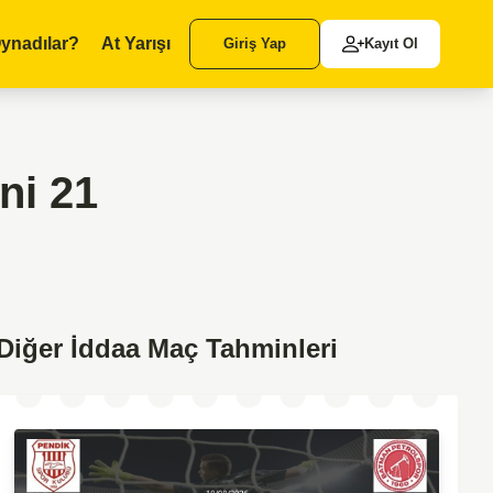
ynadılar?
At Yarışı
Giriş Yap
Kayıt Ol
ni 21
Diğer İddaa Maç Tahminleri