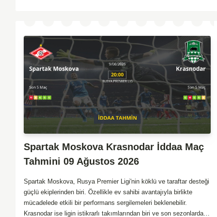
gol atma potansiyeli yüksek olduğu için karşılıklı goller izlenebilir.
Spartak Moskova Krasnodar İddaa Maç
Tahmini 09 Ağustos 2026
Spartak Moskova, Rusya Premier Ligi'nin köklü ve taraftar desteği
güçlü ekiplerinden biri. Özellikle ev sahibi avantajıyla birlikte
mücadelede etkili bir performans sergilemeleri beklenebilir.
Krasnodar ise ligin istikrarlı takımlarından biri ve son sezonlarda