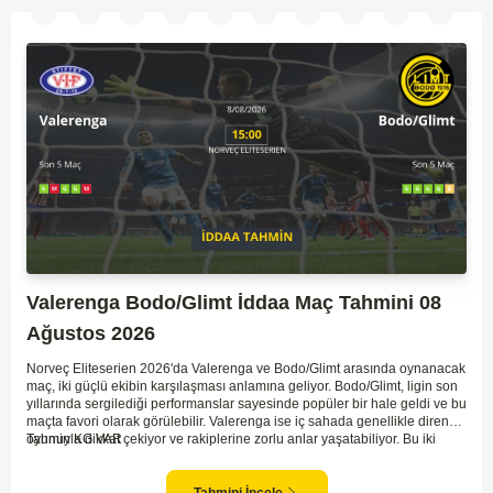
Valerenga Bodo/Glimt İddaa Maç Tahmini 08
Ağustos 2026
Norveç Eliteserien 2026'da Valerenga ve Bodo/Glimt arasında oynanacak
maç, iki güçlü ekibin karşılaşması anlamına geliyor. Bodo/Glimt, ligin son
yıllarında sergilediği performanslar sayesinde popüler bir hale geldi ve bu
maçta favori olarak görülebilir. Valerenga ise iç sahada genellikle dirençli
oyunuyla dikkat çekiyor ve rakiplerine zorlu anlar yaşatabiliyor. Bu iki
Tahmin KG VAR
takım arasındaki maçlar genellikle çekişmeli geçiyor ve bol gollü
karşılaşmalara tanık olabiliyoruz. Taraftar desteğini arkasına alarak
sahasında etkili performans sergileyen Valerenga, Bodo/Glimt karşısında
Tahmini İncele