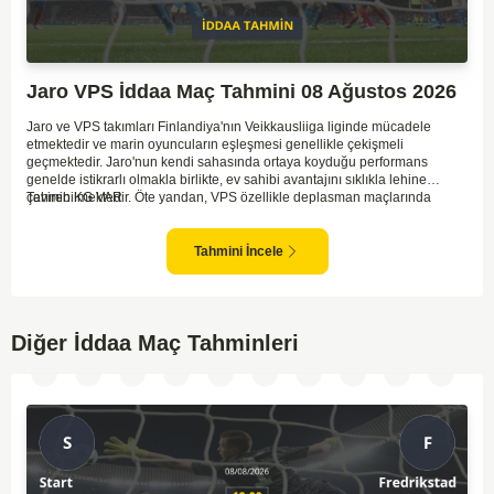
Jaro VPS İddaa Maç Tahmini 08 Ağustos 2026
Jaro ve VPS takımları Finlandiya'nın Veikkausliiga liginde mücadele
etmektedir ve marin oyuncuların eşleşmesi genellikle çekişmeli
geçmektedir. Jaro'nun kendi sahasında ortaya koyduğu performans
genelde istikrarlı olmakla birlikte, ev sahibi avantajını sıklıkla lehine
çevirebilmektedir. Öte yandan, VPS özellikle deplasman maçlarında
Tahmin KG VAR
zaman zaman zorluk yaşayabilmektedir ancak hücum anlamında etkili
anlar yakalayabilmektedir. İki takım arasındaki tarihsel rekabet dikkate
alındığında, maçın dengede geçmesi olasıdır ve her iki tarafın da gol
Tahmini İncele
şansı bulunmaktadır. Özellikle Jaro'nun savunma zaafları ve VPS'nin hızlı
hücum gücü göz önüne alındığında, her iki takımın da fileleri
havalandırması muhtemeldir. Bu bağlamda, maçın hem mücadeleci hem
de gollü geçeceği öngörülmektedir.
Diğer İddaa Maç Tahminleri