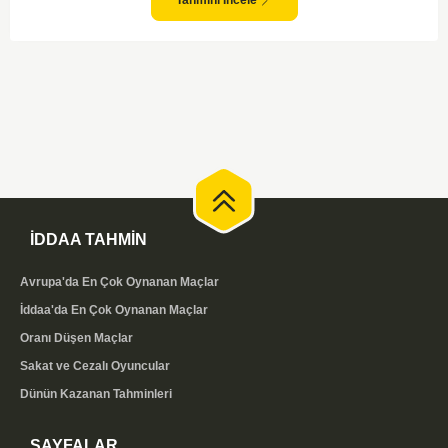
gol bulmakta zorlanmayabilir. Aynı şekilde, Bodo/Glimt'in de hücum gücü
düşünüldüğünde karşılıklı goller izleyeceğimiz bir maç olması muhtemel
görünüyor.
İDDAA TAHMİN
Avrupa'da En Çok Oynanan Maçlar
İddaa'da En Çok Oynanan Maçlar
Oranı Düşen Maçlar
Sakat ve Cezalı Oyuncular
Dünün Kazanan Tahminleri
SAYFALAR