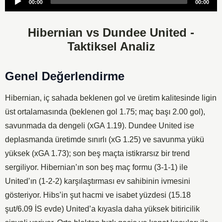
00:00
00:00
Player
Hibernian vs Dundee United -
Taktiksel Analiz
Genel Değerlendirme
Hibernian, iç sahada beklenen gol ve üretim kalitesinde ligin
üst ortalamasında (beklenen gol 1.75; maç başı 2.00 gol),
savunmada da dengeli (xGA 1.19). Dundee United ise
deplasmanda üretimde sınırlı (xG 1.25) ve savunma yükü
yüksek (xGA 1.73); son beş maçta istikrarsız bir trend
sergiliyor. Hibernian’ın son beş maç formu (3-1-1) ile
United’ın (1-2-2) karşılaştırması ev sahibinin ivmesini
gösteriyor. Hibs’in şut hacmi ve isabet yüzdesi (15.18
şut/6.09 İS evde) United’a kıyasla daha yüksek bitiricilik