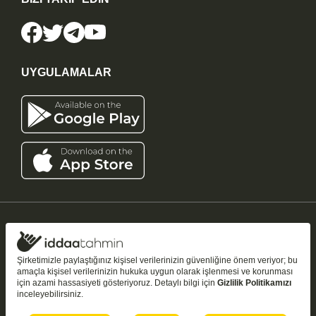
UYGULAMALAR
iddaatahmin11.com
-
Copyright © 2005-2026
Tüm Hakları Saklıdır
Şirketimizle paylaştığınız kişisel verilerinizin güvenliğine önem veriyor; bu
amaçla kişisel verilerinizin hukuka uygun olarak işlenmesi ve korunması
Bu sitedeki tahmin ve analizler yalnızca
bilgilendirme amaçlıdır
;
18+
için azami hassasiyeti gösteriyoruz. Detaylı bilgi için
Gizlilik Politikamızı
kazanç garantisi vermez. Şans oyunları bağımlılık yapabilir — bilinçli ve
inceleyebilirsiniz.
kontrollü oynayın.
18 yaşından küçüklerin şans oyunu oynaması yasaktır.