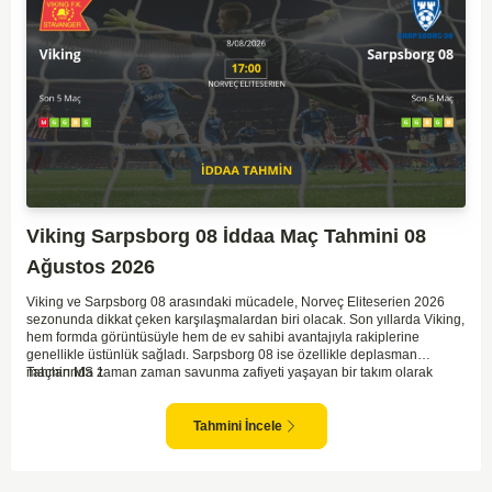
Viking Sarpsborg 08 İddaa Maç Tahmini 08
Ağustos 2026
Viking ve Sarpsborg 08 arasındaki mücadele, Norveç Eliteserien 2026
sezonunda dikkat çeken karşılaşmalardan biri olacak. Son yıllarda Viking,
hem formda görüntüsüyle hem de ev sahibi avantajıyla rakiplerine
genellikle üstünlük sağladı. Sarpsborg 08 ise özellikle deplasman
maçlarında zaman zaman savunma zafiyeti yaşayan bir takım olarak
Tahmin MS 1
dikkat çekiyor. Viking'in sahasında kontrollü oynaması, onları favori
yapıyor. Sarpsborg'un ise sürpriz yapabilme potansiyeli olsa da,
genellikle güçlü rakipler karşısında tutunmakta zorlandıkları biliniyor. Bu
Tahmini İncele
doğrultuda, Viking'in galibiyete yakın olabileceği bir maç beklenebilir.