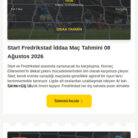
Start Fredrikstad İddaa Maç Tahmini 08
Ağustos 2026
Start ve Fredrikstad arasında oynanacak bu karşılaşma, Norveç
Eliteserien'in dikkat çeken mücadelelerinden biri olarak karşımıza çıkıyor.
Start, kendi evinde oynadığı maçlarda genellikle agresif bir oyun tarzı
benimsemekle tanınıyor. Ligde alt sıralardan uzaklaşmak isteyen iki takım
için bu maç büyük önem taşıyor. Fredrikstad ise dış sahada puan almakta
Tahmin ÇŞ 10
zorlanan bir ekip olarak biliniyor. Bu durum, ev sahibi Start'a karşı
mücadelede zorluk çıkartabilir. Maçın temposunun yüksek olacağını ve
her iki takımın da sonuca gitmeye odaklanacağını düşünüyorum.
Tahmini İncele