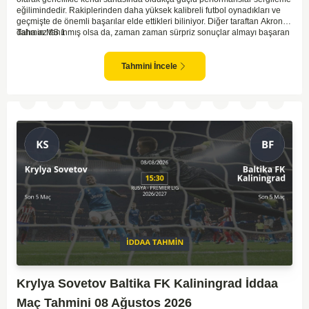
eğilimindedir. Rakiplerinden daha yüksek kalibreli futbol oynadıkları ve
geçmişte de önemli başarılar elde ettikleri biliniyor. Diğer taraftan Akron,
daha az tanınmış olsa da, zaman zaman sürpriz sonuçlar almayı başaran
Tahmin MS 1
bir takım olarak dikkat çekmektedir. Ancak genellikle Lokomotiv gibi köklü
ve güçlü ekipler karşısında istikrarlı bir performans sergilemekte
zorlanabilirler. Lokomotiv Moscow'un mevcut form durumunun ve evinde
Tahmini İncele
oynama avantajının, bu karşılaşmada belirleyici olması muhtemel
gözüküyor. Bu sebeple, maç sonucu olarak Lokomotiv’in galibiyetle
ayrılması daha yüksek ihtimal taşımaktadır.
Krylya Sovetov Baltika FK Kaliningrad İddaa
Maç Tahmini 08 Ağustos 2026