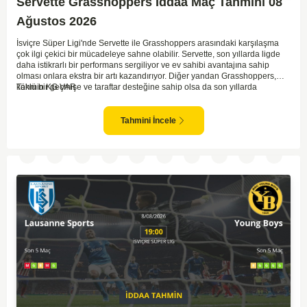
Servette Grasshoppers İddaa Maç Tahmini 08
Ağustos 2026
İsviçre Süper Ligi'nde Servette ile Grasshoppers arasındaki karşılaşma
çok ilgi çekici bir mücadeleye sahne olabilir. Servette, son yıllarda ligde
daha istikrarlı bir performans sergiliyor ve ev sahibi avantajına sahip
olması onlara ekstra bir artı kazandırıyor. Diğer yandan Grasshoppers,
köklü bir geçmişe ve taraftar desteğine sahip olsa da son yıllarda
Tahmin KG VAR
beklenilen istikrarı yakalayabilmiş değil. Servette'nin hücum hattı,
genellikle maçlarda gol yollarında etkili olurken, Grasshoppers savunma
anlamında zaman zaman sorunlar yaşayabiliyor. Bu durumda,
Tahmini İncele
karşılaşmanın gollü geçmesi muhtemel gözüküyor. İki takımın oyun tarzını
ve genel performanslarını göz önüne alırsak, karşılıklı gollerin izleneceği
bir maç olabilir.