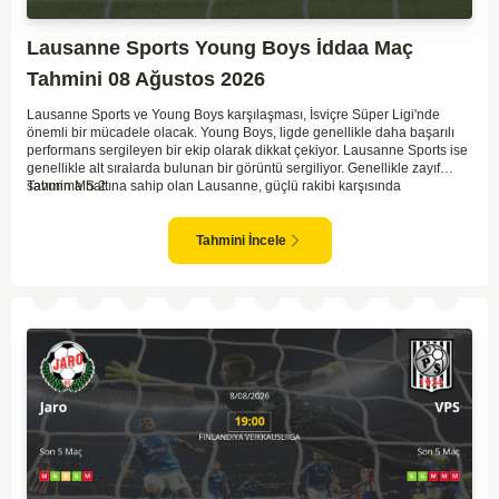
Lausanne Sports Young Boys İddaa Maç
Tahmini 08 Ağustos 2026
Lausanne Sports ve Young Boys karşılaşması, İsviçre Süper Ligi'nde
önemli bir mücadele olacak. Young Boys, ligde genellikle daha başarılı
performans sergileyen bir ekip olarak dikkat çekiyor. Lausanne Sports ise
genellikle alt sıralarda bulunan bir görüntü sergiliyor. Genellikle zayıf
savunma hattına sahip olan Lausanne, güçlü rakibi karşısında
Tahmin MS 2
zorlanabilir. Young Boys'un hücum hattı rakibine göre daha etkili olabilir.
Maçın sonucunda Young Boys'un galip gelme olasılığı yüksek görünüyor.
Tahmini İncele