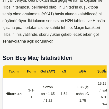
sinyali veriyor. Orta bloktan hızlı geçiş ve kanat koşuları ile
Hibs’in temposu belirleyici olabilir; United’ın düşük topa
sahip olma ortalaması (≈%41) baskı altında kalabileceğini
düşündürüyor. İki takımın son sezon H2H tablosu ve Hibs’in
iç saha puan ortalaması ev sahibi lehine. Maçın karakteri
Hibs’in inisiyatifinde, skoru yukarı çekebilecek erken gol
senaryolarına açık görünüyor.
Son Beş Maç İstatistikleri
Takım
Form
Gol (A/Y)
xG
xGA
Şut/İs
15.18 (
Sezon
1.35 (İç
3-1-
/ İsab
Hibernian
ort.: 1.65
1.54
saha xG
1
6.09 
/ 1.22
1.75
%4