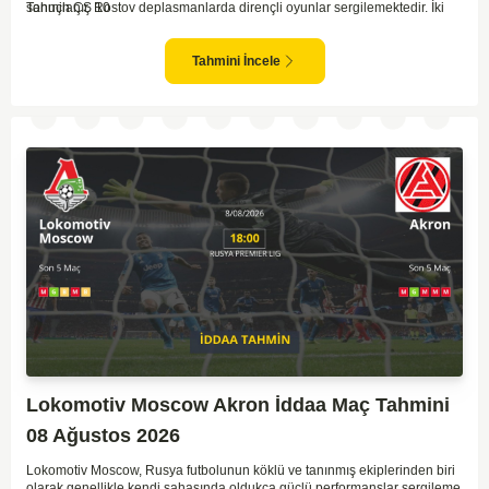
sonuçlanır. Rostov deplasmanlarda dirençli oyunlar sergilemektedir. İki
Tahmin ÇŞ 10
takım arasındaki genel denge, CSKA'nın az farkla da olsa üstün olduğunu
göstermektedir. CSKA'nın evinde oynayacak olması ve genel istatistikler
göz önüne alındığında, CSKA'nın sahasında kolay kolay puan
Tahmini İncele
kaybetmeyeceğini söyleyebiliriz.
Lokomotiv Moscow Akron İddaa Maç Tahmini
08 Ağustos 2026
Lokomotiv Moscow, Rusya futbolunun köklü ve tanınmış ekiplerinden biri
olarak genellikle kendi sahasında oldukça güçlü performanslar sergileme