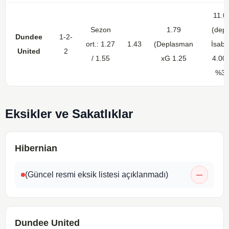
11.0
Sezon
1.79
(dep)
Dundee
1-2-
ort.: 1.27
1.43
(Deplasman
İsabe
United
2
/ 1.55
xG 1.25
4.00 
%3
Eksikler ve Sakatlıklar
Hibernian
(Güncel resmi eksik listesi açıklanmadı)
—
Dundee United