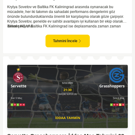
Krylya Sovetov ve Baltika FK Kaliningrad arasında oynanacak bu
mücadele, her iki takımın da sahadaki performans dengelerini göz
önünde bulundurduklarında önemli bir karşılaşma olarak göze çarpıyor.
Krylya Sovetov, genelde ev sahibi avantajını iyi kullanan bir ekip olarak
dikkat çekiyor. Baltika FK Kaliningrad ise deplasmanda zaman zaman
Tahmin KG VAR
sürpriz sonuçlar elde eden bir takım olarak bilinir. Krylya Sovetov'un saha
ve seyirci desteğini arkasına alarak gol yollarında etkili olması, maçın
seyrini değiştirebilecek bir faktör olarak değerlendiriliyor. Bununla birlikte,
Tahmini İncele
Baltika'nın savunma direncini kırabilmesi, maçı daha heyecanlı hale
getirebilir. İki takımın da skor üretme potansiyeline sahip olması göz
önünde bulundurularak, karşılıklı gol olası bir sonuç gibi duruyor.