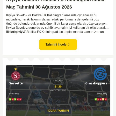
Maç Tahmini 08 Ağustos 2026
Krylya Sovetov ve Baltika FK Kaliningrad arasında oynanacak bu
mücadele, her iki takımın da sahadaki performans dengelerini göz
önünde bulundurduklarında önemli bir karşılaşma olarak göze çarpıyor.
Krylya Sovetov, genelde ev sahibi avantajını iyi kullanan bir ekip olarak
dikkat çekiyor. Baltika FK Kaliningrad ise deplasmanda zaman zaman
Tahmin KG VAR
sürpriz sonuçlar elde eden bir takım olarak bilinir. Krylya Sovetov'un saha
ve seyirci desteğini arkasına alarak gol yollarında etkili olması, maçın
seyrini değiştirebilecek bir faktör olarak değerlendiriliyor. Bununla birlikte,
Tahmini İncele
Baltika'nın savunma direncini kırabilmesi, maçı daha heyecanlı hale
getirebilir. İki takımın da skor üretme potansiyeline sahip olması göz
önünde bulundurularak, karşılıklı gol olası bir sonuç gibi duruyor.