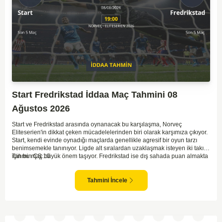
Start Fredrikstad İddaa Maç Tahmini 08
Ağustos 2026
Start ve Fredrikstad arasında oynanacak bu karşılaşma, Norveç
Eliteserien'in dikkat çeken mücadelelerinden biri olarak karşımıza çıkıyor.
Start, kendi evinde oynadığı maçlarda genellikle agresif bir oyun tarzı
benimsemekle tanınıyor. Ligde alt sıralardan uzaklaşmak isteyen iki takım
için bu maç büyük önem taşıyor. Fredrikstad ise dış sahada puan almakta
Tahmin ÇŞ 10
zorlanan bir ekip olarak biliniyor. Bu durum, ev sahibi Start'a karşı
mücadelede zorluk çıkartabilir. Maçın temposunun yüksek olacağını ve
her iki takımın da sonuca gitmeye odaklanacağını düşünüyorum.
Tahmini İncele