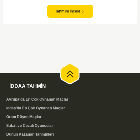
takım arasındaki maçlar genellikle çekişmeli geçiyor ve bol gollü
karşılaşmalara tanık olabiliyoruz. Taraftar desteğini arkasına alarak
sahasında etkili performans sergileyen Valerenga, Bodo/Glimt karşısında
Tahmini İncele
gol bulmakta zorlanmayabilir. Aynı şekilde, Bodo/Glimt'in de hücum gücü
düşünüldüğünde karşılıklı goller izleyeceğimiz bir maç olması muhtemel
görünüyor.
İDDAA TAHMİN
Avrupa'da En Çok Oynanan Maçlar
İddaa'da En Çok Oynanan Maçlar
Oranı Düşen Maçlar
Sakat ve Cezalı Oyuncular
Dünün Kazanan Tahminleri