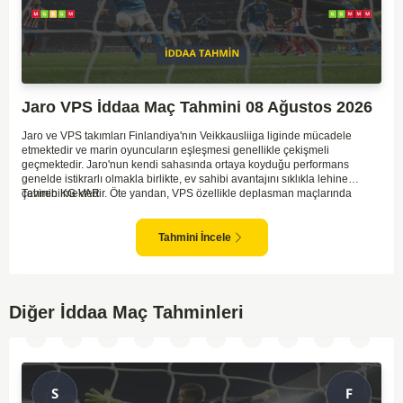
Jaro VPS İddaa Maç Tahmini 08 Ağustos 2026
Jaro ve VPS takımları Finlandiya'nın Veikkausliiga liginde mücadele
etmektedir ve marin oyuncuların eşleşmesi genellikle çekişmeli
geçmektedir. Jaro'nun kendi sahasında ortaya koyduğu performans
genelde istikrarlı olmakla birlikte, ev sahibi avantajını sıklıkla lehine
çevirebilmektedir. Öte yandan, VPS özellikle deplasman maçlarında
Tahmin KG VAR
zaman zaman zorluk yaşayabilmektedir ancak hücum anlamında etkili
anlar yakalayabilmektedir. İki takım arasındaki tarihsel rekabet dikkate
alındığında, maçın dengede geçmesi olasıdır ve her iki tarafın da gol
Tahmini İncele
şansı bulunmaktadır. Özellikle Jaro'nun savunma zaafları ve VPS'nin hızlı
hücum gücü göz önüne alındığında, her iki takımın da fileleri
havalandırması muhtemeldir. Bu bağlamda, maçın hem mücadeleci hem
de gollü geçeceği öngörülmektedir.
Diğer İddaa Maç Tahminleri