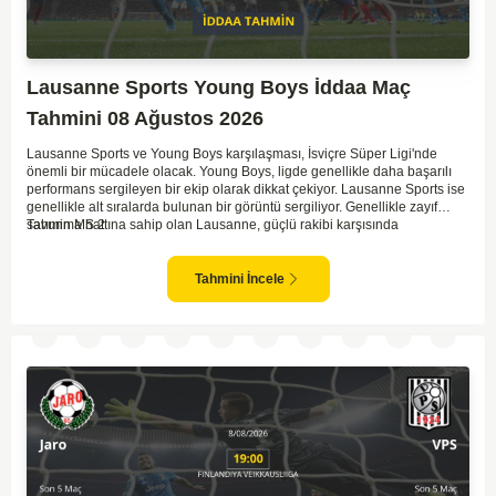
Lausanne Sports Young Boys İddaa Maç
Tahmini 08 Ağustos 2026
Lausanne Sports ve Young Boys karşılaşması, İsviçre Süper Ligi'nde
önemli bir mücadele olacak. Young Boys, ligde genellikle daha başarılı
performans sergileyen bir ekip olarak dikkat çekiyor. Lausanne Sports ise
genellikle alt sıralarda bulunan bir görüntü sergiliyor. Genellikle zayıf
savunma hattına sahip olan Lausanne, güçlü rakibi karşısında
Tahmin MS 2
zorlanabilir. Young Boys'un hücum hattı rakibine göre daha etkili olabilir.
Maçın sonucunda Young Boys'un galip gelme olasılığı yüksek görünüyor.
Tahmini İncele