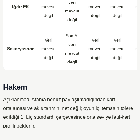
veri
Iğdır FK
mevcut
mevcut
mevcut
me
mevcut
değil
değil
değil
d
değil
Son 5:
Veri
veri
veri
veri
Sakaryaspor
mevcut
mevcut
mevcut
me
mevcut
değil
değil
değil
d
değil
Hakem
Açıklanmadı
Atama henüz paylaşılmadığından kart
ortalaması ve akış tahmini net değil; oyun içi temasın tolere
edildiği 1. Lig standardı çerçevesinde orta seviye faul-kart
profili beklenir.