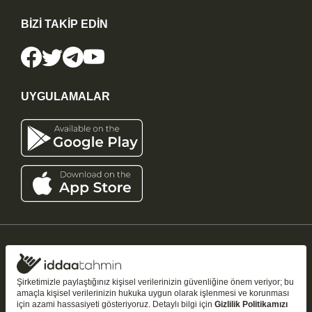
BİZİ TAKİP EDİN
UYGULAMALAR
iddaatahmin11.com
-
Copyright © 2005-2026
Tüm Hakları Saklıdır
Şirketimizle paylaştığınız kişisel verilerinizin güvenliğine önem veriyor; bu
amaçla kişisel verilerinizin hukuka uygun olarak işlenmesi ve korunması
Bu sitedeki tahmin ve analizler yalnızca
bilgilendirme amaçlıdır
;
18+
için azami hassasiyeti gösteriyoruz. Detaylı bilgi için
Gizlilik Politikamızı