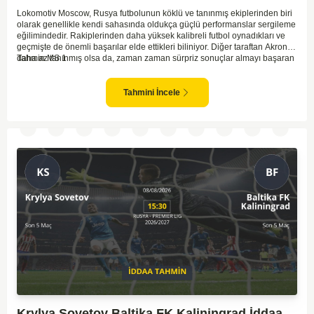
Lokomotiv Moscow, Rusya futbolunun köklü ve tanınmış ekiplerinden biri
olarak genellikle kendi sahasında oldukça güçlü performanslar sergileme
eğilimindedir. Rakiplerinden daha yüksek kalibreli futbol oynadıkları ve
geçmişte de önemli başarılar elde ettikleri biliniyor. Diğer taraftan Akron,
daha az tanınmış olsa da, zaman zaman sürpriz sonuçlar almayı başaran
Tahmin MS 1
bir takım olarak dikkat çekmektedir. Ancak genellikle Lokomotiv gibi köklü
ve güçlü ekipler karşısında istikrarlı bir performans sergilemekte
zorlanabilirler. Lokomotiv Moscow'un mevcut form durumunun ve evinde
Tahmini İncele
oynama avantajının, bu karşılaşmada belirleyici olması muhtemel
gözüküyor. Bu sebeple, maç sonucu olarak Lokomotiv’in galibiyetle
ayrılması daha yüksek ihtimal taşımaktadır.
Krylya Sovetov Baltika FK Kaliningrad İddaa