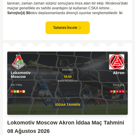
tanınan, zaman zaman sürpriz sonuçlara imza atan bir ekip. Moskova'daki
maçlar genellikle ev sahibi avantajını iyi kullanan CSKA lehine
sonuçlanır. Rostov deplasmanlarda dirençli oyunlar sergilemektedir. İki
Tahmin ÇŞ 10
takım arasındaki genel denge, CSKA'nın az farkla da olsa üstün olduğunu
göstermektedir. CSKA'nın evinde oynayacak olması ve genel istatistikler
göz önüne alındığında, CSKA'nın sahasında kolay kolay puan
Tahmini İncele
kaybetmeyeceğini söyleyebiliriz.
Lokomotiv Moscow Akron İddaa Maç Tahmini
08 Ağustos 2026