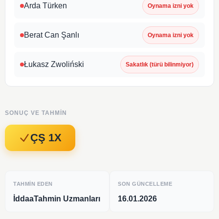
Arda Türken
Oynama izni yok
Berat Can Şanlı
Oynama izni yok
Łukasz Zwoliński
Sakatlık (türü bilinmiyor)
SONUÇ VE TAHMIN
ÇŞ 1X
TAHMIN EDEN
SON GÜNCELLEME
İddaaTahmin Uzmanları
16.01.2026