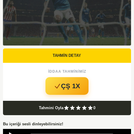
TAHMİN DETAY
İDDAA TAHMINIMIZ
ÇŞ 1X
Tahmini Oyla
0
Bu içeriği sesli dinleyebilirsiniz!
Audio