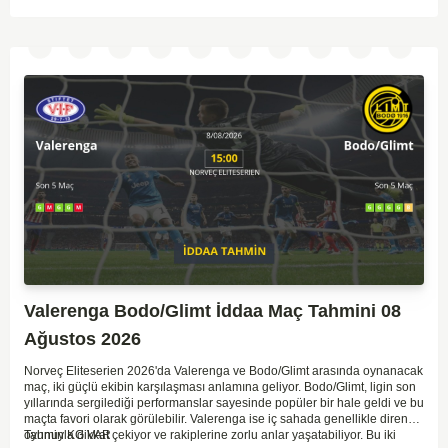
Valerenga Bodo/Glimt İddaa Maç Tahmini 08
Ağustos 2026
Norveç Eliteserien 2026'da Valerenga ve Bodo/Glimt arasında oynanacak
maç, iki güçlü ekibin karşılaşması anlamına geliyor. Bodo/Glimt, ligin son
yıllarında sergilediği performanslar sayesinde popüler bir hale geldi ve bu
maçta favori olarak görülebilir. Valerenga ise iç sahada genellikle dirençli
oyunuyla dikkat çekiyor ve rakiplerine zorlu anlar yaşatabiliyor. Bu iki
Tahmin KG VAR