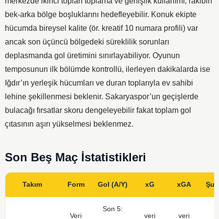
merkezde ikinci topları toplama ve genişlik kullanımı, rakibin
bek-arka bölge boşluklarını hedefleyebilir. Konuk ekipte
hücumda bireysel kalite (ör. kreatif 10 numara profili) var
ancak son üçüncü bölgedeki süreklilik sorunları
deplasmanda gol üretimini sınırlayabiliyor. Oyunun
temposunun ilk bölümde kontrollü, ilerleyen dakikalarda ise
Iğdır’ın yerleşik hücumları ve duran toplarıyla ev sahibi
lehine şekillenmesi beklenir. Sakaryaspor’un geçişlerde
bulacağı fırsatlar skoru dengeleyebilir fakat toplam gol
çıtasının aşırı yükselmesi beklenmez.
Son Beş Maç İstatistikleri
Takım
Form
Gol (A/Y)
xG
xGA
Şut
Son 5:
Veri
veri
veri