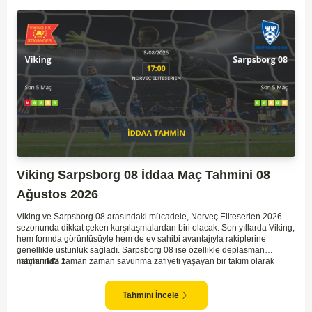
Viking Sarpsborg 08 İddaa Maç Tahmini 08
Ağustos 2026
Viking ve Sarpsborg 08 arasındaki mücadele, Norveç Eliteserien 2026
sezonunda dikkat çeken karşılaşmalardan biri olacak. Son yıllarda Viking,
hem formda görüntüsüyle hem de ev sahibi avantajıyla rakiplerine
genellikle üstünlük sağladı. Sarpsborg 08 ise özellikle deplasman
maçlarında zaman zaman savunma zafiyeti yaşayan bir takım olarak
Tahmin MS 1
dikkat çekiyor. Viking'in sahasında kontrollü oynaması, onları favori
yapıyor. Sarpsborg'un ise sürpriz yapabilme potansiyeli olsa da,
genellikle güçlü rakipler karşısında tutunmakta zorlandıkları biliniyor. Bu
Tahmini İncele
doğrultuda, Viking'in galibiyete yakın olabileceği bir maç beklenebilir.