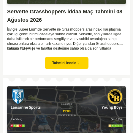
Servette Grasshoppers İddaa Maç Tahmini 08
Ağustos 2026
İsviçre Süper Ligi'nde Servette ile Grasshoppers arasındaki karşılaşma
çok ilgi çekici bir mücadeleye sahne olabilir. Servette, son yıllarda ligde
daha istikrarlı bir performans sergiliyor ve ev sahibi avantajına sahip
olması onlara ekstra bir artı kazandırıyor. Diğer yandan Grasshoppers,
köklü bir geçmişe ve taraftar desteğine sahip olsa da son yıllarda
Tahmin KG VAR
beklenilen istikrarı yakalayabilmiş değil. Servette'nin hücum hattı,
genellikle maçlarda gol yollarında etkili olurken, Grasshoppers savunma
anlamında zaman zaman sorunlar yaşayabiliyor. Bu durumda,
Tahmini İncele
karşılaşmanın gollü geçmesi muhtemel gözüküyor. İki takımın oyun tarzını
ve genel performanslarını göz önüne alırsak, karşılıklı gollerin izleneceği
bir maç olabilir.