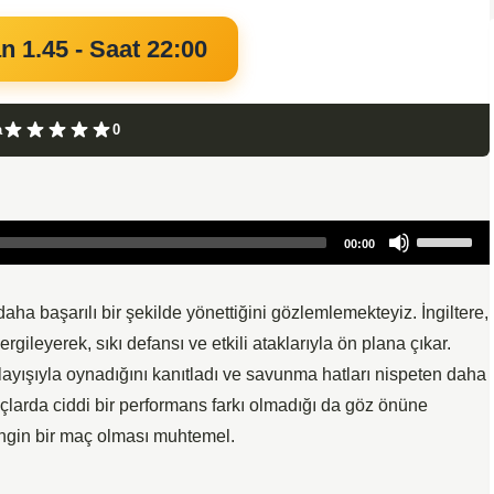
n 1.45 - Saat 22:00
a
0
Use
00:00
Up/Down
Arrow
keys
ha başarılı bir şekilde yönettiğini gözlemlemekteyiz. İngiltere,
to
gileyerek, sıkı defansı ve etkili ataklarıyla ön plana çıkar.
increase
nlayışıyla oynadığını kanıtladı ve savunma hatları nispeten daha
or
maçlarda ciddi bir performans farkı olmadığı da göz önüne
decrease
ngin bir maç olması muhtemel.
volume.