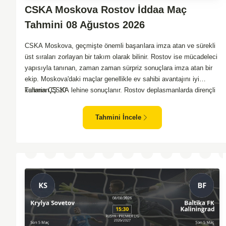
CSKA Moskova Rostov İddaa Maç
Tahmini 08 Ağustos 2026
CSKA Moskova, geçmişte önemli başarılara imza atan ve sürekli
üst sıraları zorlayan bir takım olarak bilinir. Rostov ise mücadeleci
yapısıyla tanınan, zaman zaman sürpriz sonuçlara imza atan bir
ekip. Moskova'daki maçlar genellikle ev sahibi avantajını iyi
kullanan CSKA lehine sonuçlanır. Rostov deplasmanlarda dirençli
Tahmin ÇŞ 10
oyunlar sergilemektedir. İki takım arasındaki genel denge,
CSKA'nın az farkla da olsa üstün olduğunu göstermektedir.
Tahmini İncele
CSKA'nın evinde oynayacak olması ve genel istatistikler göz
önüne alındığında, CSKA'nın sahasında kolay kolay puan
kaybetmeyeceğini söyleyebiliriz.