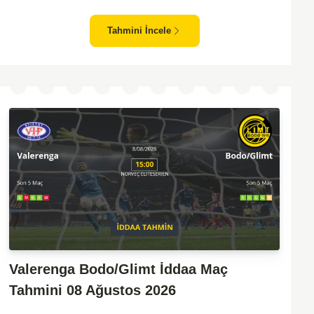
zafiyeti yaşayan bir takım olarak dikkat çekiyor. Viking'in
sahasında kontrollü oynaması, onları favori yapıyor. Sarpsborg'un
Tahmini İncele
ise sürpriz yapabilme potansiyeli olsa da, genellikle güçlü rakipler
karşısında tutunmakta zorlandıkları biliniyor. Bu doğrultuda,
Viking'in galibiyete yakın olabileceği bir maç beklenebilir.
Valerenga Bodo/Glimt İddaa Maç
Tahmini 08 Ağustos 2026