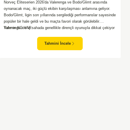
Norveç Eliteserien 2026'da Valerenga ve Bodo/Glimt arasında
oynanacak maç, iki güçlü ekibin karşılaşması anlamına geliyor.
Bodo/Glimt, ligin son yıllarında sergilediği performanslar sayesinde
popüler bir hale geldi ve bu maçta favori olarak görülebilir.
Valerenga ise iç sahada genellikle dirençli oyunuyla dikkat çekiyor
Tahmin KG VAR
ve rakiplerine zorlu anlar yaşatabiliyor. Bu iki takım arasındaki
maçlar genellikle çekişmeli geçiyor ve bol gollü karşılaşmalara
Tahmini İncele
tanık olabiliyoruz. Taraftar desteğini arkasına alarak sahasında
etkili performans sergileyen Valerenga, Bodo/Glimt karşısında gol
bulmakta zorlanmayabilir. Aynı şekilde, Bodo/Glimt'in de hücum
gücü düşünüldüğünde karşılıklı goller izleyeceğimiz bir maç
olması muhtemel görünüyor.