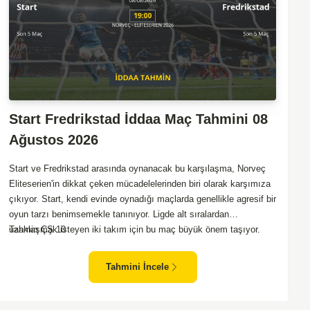
Start Fredrikstad İddaa Maç Tahmini 08
Ağustos 2026
Start ve Fredrikstad arasında oynanacak bu karşılaşma, Norveç
Eliteserien'in dikkat çeken mücadelelerinden biri olarak karşımıza
çıkıyor. Start, kendi evinde oynadığı maçlarda genellikle agresif bir
oyun tarzı benimsemekle tanınıyor. Ligde alt sıralardan
uzaklaşmak isteyen iki takım için bu maç büyük önem taşıyor.
Tahmin ÇŞ 10
Fredrikstad ise dış sahada puan almakta zorlanan bir ekip olarak
biliniyor. Bu durum, ev sahibi Start'a karşı mücadelede zorluk
Tahmini İncele
çıkartabilir. Maçın temposunun yüksek olacağını ve her iki takımın
da sonuca gitmeye odaklanacağını düşünüyorum.