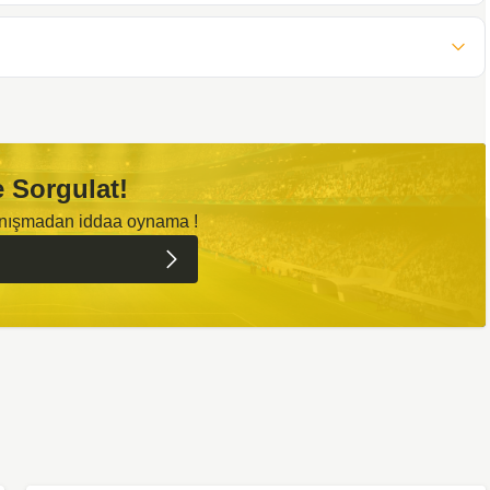
 Sorgulat!
anışmadan iddaa oynama !