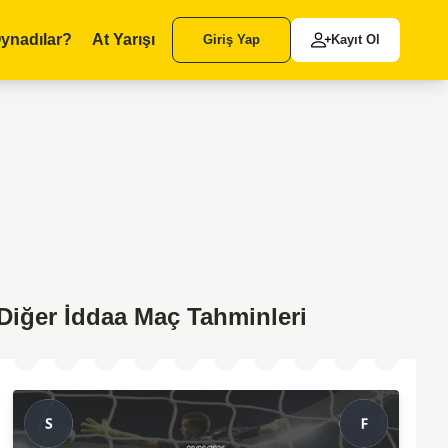
ynadılar?
At Yarışı
Giriş Yap
Kayıt Ol
Diğer İddaa Maç Tahminleri