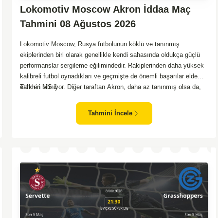
Lokomotiv Moscow Akron İddaa Maç
Tahmini 08 Ağustos 2026
Lokomotiv Moscow, Rusya futbolunun köklü ve tanınmış
ekiplerinden biri olarak genellikle kendi sahasında oldukça güçlü
performanslar sergileme eğilimindedir. Rakiplerinden daha yüksek
kalibreli futbol oynadıkları ve geçmişte de önemli başarılar elde
ettikleri biliniyor. Diğer taraftan Akron, daha az tanınmış olsa da,
Tahmin MS 1
zaman zaman sürpriz sonuçlar almayı başaran bir takım olarak
dikkat çekmektedir. Ancak genellikle Lokomotiv gibi köklü ve
Tahmini İncele
güçlü ekipler karşısında istikrarlı bir performans sergilemekte
zorlanabilirler. Lokomotiv Moscow'un mevcut form durumunun ve
evinde oynama avantajının, bu karşılaşmada belirleyici olması
muhtemel gözüküyor. Bu sebeple, maç sonucu olarak
Lokomotiv’in galibiyetle ayrılması daha yüksek ihtimal
taşımaktadır.