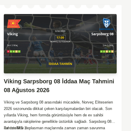
Viking Sarpsborg 08 İddaa Maç Tahmini
08 Ağustos 2026
Viking ve Sarpsborg 08 arasındaki mücadele, Norveç Eliteserien
2026 sezonunda dikkat çeken karşılaşmalardan biri olacak. Son
yıllarda Viking, hem formda görüntüsüyle hem de ev sahibi
avantajıyla rakiplerine genellikle üstünlük sağladı. Sarpsborg 08
ise özellikle deplasman maçlarında zaman zaman savunma
Tahmin MS 1