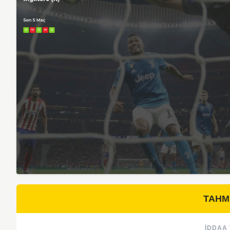
TAHM
İDDAA 