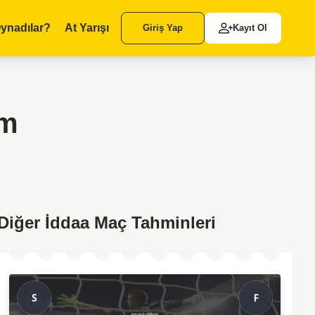
ynadılar?
At Yarışı
Giriş Yap
Kayıt Ol
im
Diğer İddaa Maç Tahminleri