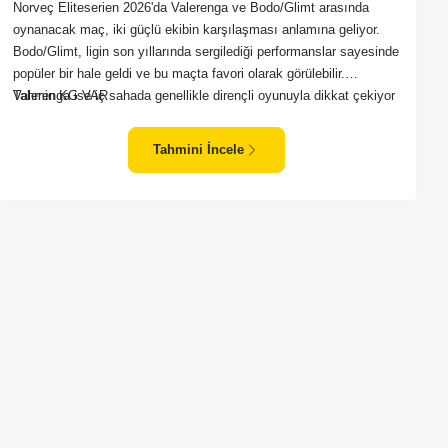
Norveç Eliteserien 2026'da Valerenga ve Bodo/Glimt arasında
oynanacak maç, iki güçlü ekibin karşılaşması anlamına geliyor.
Bodo/Glimt, ligin son yıllarında sergilediği performanslar sayesinde
popüler bir hale geldi ve bu maçta favori olarak görülebilir.
Valerenga ise iç sahada genellikle dirençli oyunuyla dikkat çekiyor
Tahmin KG VAR
ve rakiplerine zorlu anlar yaşatabiliyor. Bu iki takım arasındaki
maçlar genellikle çekişmeli geçiyor ve bol gollü karşılaşmalara
Tahmini İncele
tanık olabiliyoruz. Taraftar desteğini arkasına alarak sahasında
etkili performans sergileyen Valerenga, Bodo/Glimt karşısında gol
bulmakta zorlanmayabilir. Aynı şekilde, Bodo/Glimt'in de hücum
gücü düşünüldüğünde karşılıklı goller izleyeceğimiz bir maç
olması muhtemel görünüyor.