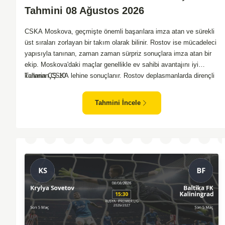
Tahmini 08 Ağustos 2026
CSKA Moskova, geçmişte önemli başarılara imza atan ve sürekli
üst sıraları zorlayan bir takım olarak bilinir. Rostov ise mücadeleci
yapısıyla tanınan, zaman zaman sürpriz sonuçlara imza atan bir
ekip. Moskova'daki maçlar genellikle ev sahibi avantajını iyi
kullanan CSKA lehine sonuçlanır. Rostov deplasmanlarda dirençli
Tahmin ÇŞ 10
oyunlar sergilemektedir. İki takım arasındaki genel denge,
CSKA'nın az farkla da olsa üstün olduğunu göstermektedir.
Tahmini İncele
CSKA'nın evinde oynayacak olması ve genel istatistikler göz
önüne alındığında, CSKA'nın sahasında kolay kolay puan
kaybetmeyeceğini söyleyebiliriz.