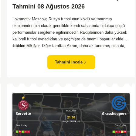
Tahmini 08 Ağustos 2026
Lokomotiv Moscow, Rusya futbolunun köklü ve tanınmış
ekiplerinden biri olarak genellikle kendi sahasında oldukça güçlü
performanslar sergileme eğilimindedir. Rakiplerinden daha yüksek
kalibreli futbol oynadıkları ve geçmişte de önemli başarılar elde
ettikleri biliniyor. Diğer taraftan Akron, daha az tanınmış olsa da,
Tahmin MS 1
zaman zaman sürpriz sonuçlar almayı başaran bir takım olarak
dikkat çekmektedir. Ancak genellikle Lokomotiv gibi köklü ve
Tahmini İncele
güçlü ekipler karşısında istikrarlı bir performans sergilemekte
zorlanabilirler. Lokomotiv Moscow'un mevcut form durumunun ve
evinde oynama avantajının, bu karşılaşmada belirleyici olması
muhtemel gözüküyor. Bu sebeple, maç sonucu olarak
Lokomotiv’in galibiyetle ayrılması daha yüksek ihtimal
taşımaktadır.