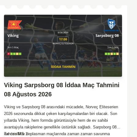
Viking Sarpsborg 08 İddaa Maç Tahmini
08 Ağustos 2026
Viking ve Sarpsborg 08 arasındaki mücadele, Norveç Eliteserien
2026 sezonunda dikkat çeken karşılaşmalardan biri olacak. Son
yıllarda Viking, hem formda görüntüsüyle hem de ev sahibi
avantajıyla rakiplerine genellikle üstünlük sağladı. Sarpsborg 08
ise özellikle deplasman maçlarında zaman zaman savunma
Tahmin MS 1