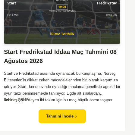
Start Fredrikstad İddaa Maç Tahmini 08
Ağustos 2026
Start ve Fredrikstad arasında oynanacak bu karşılaşma, Norveç
Eliteserien'in dikkat çeken mücadelelerinden biri olarak karşımıza
çıkıyor. Start, kendi evinde oynadığı maçlarda genellikle agresif bir
oyun tarzı benimsemekle tanınıyor. Ligde alt sıralardan
uzaklaşmak isteyen iki takım için bu maç büyük önem taşıyor.
Tahmin ÇŞ 10
Fredrikstad ise dış sahada puan almakta zorlanan bir ekip olarak
biliniyor. Bu durum, ev sahibi Start'a karşı mücadelede zorluk
Tahmini İncele
çıkartabilir. Maçın temposunun yüksek olacağını ve her iki takımın
da sonuca gitmeye odaklanacağını düşünüyorum.