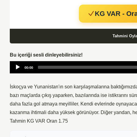
KG VAR - Oran
Tahmini Oyl
Bu içeriği sesli dinleyebilirsiniz!
Audio
00:00
Player
İskoçya ve Yunanistan'ın son karşılaşmalarına baktığımızd
bazı maçlarda çıkış yaparken, bazılarında ise istikrarını s
daha fazla gol atmaya meyilliler. Kendi evlerinde oynayacak
kazanma ihtimali daha yüksek görünüyor. Diğer yandan, her 
Tahmin KG VAR Oran 1.75