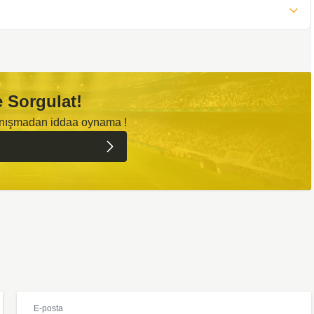
 Sorgulat!
anışmadan iddaa oynama !