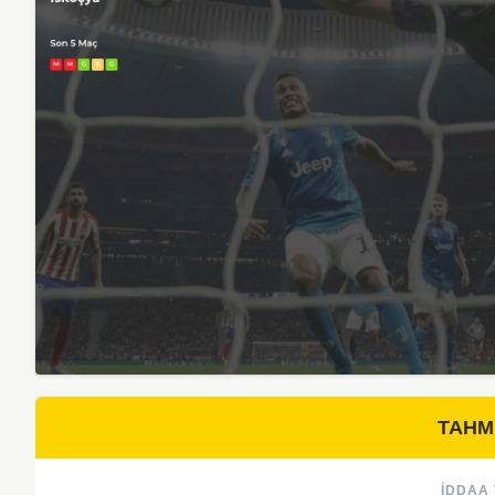
TAHM
İDDAA 