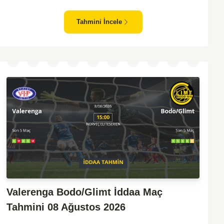
zafiyeti yaşayan bir takım olarak dikkat çekiyor. Viking'in
sahasında kontrollü oynaması, onları favori yapıyor. Sarpsborg'un
Tahmini İncele
ise sürpriz yapabilme potansiyeli olsa da, genellikle güçlü rakipler
karşısında tutunmakta zorlandıkları biliniyor. Bu doğrultuda,
Viking'in galibiyete yakın olabileceği bir maç beklenebilir.
Valerenga Bodo/Glimt İddaa Maç
Tahmini 08 Ağustos 2026