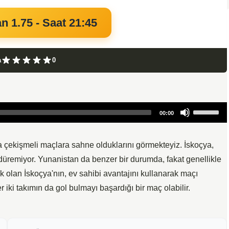
 1.75 - Saat 21:45
a
0
Use
00:00
Up/Down
Arrow
keys
a çekişmeli maçlara sahne olduklarını görmekteyiz. İskoçya,
to
ürdüremiyor. Yunanistan da benzer bir durumda, fakat genellikle
increase
 olan İskoçya'nın, ev sahibi avantajını kullanarak maçı
or
iki takımın da gol bulmayı başardığı bir maç olabilir.
decrease
volume.