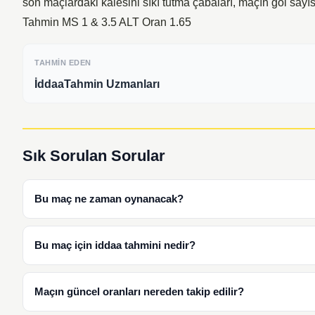
son maçlardaki kalesini sıkı tutma çabaları, maçın gol sayısı
Tahmin MS 1 & 3.5 ALT Oran 1.65
TAHMIN EDEN
İddaaTahmin Uzmanları
Sık Sorulan Sorular
Bu maç ne zaman oynanacak?
Bu maç için iddaa tahmini nedir?
Maçın güncel oranları nereden takip edilir?