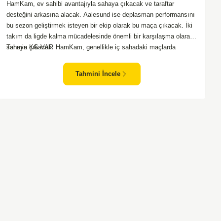
HamKam, ev sahibi avantajıyla sahaya çıkacak ve taraftar
desteğini arkasına alacak. Aalesund ise deplasman performansını
bu sezon geliştirmek isteyen bir ekip olarak bu maça çıkacak. İki
takım da ligde kalma mücadelesinde önemli bir karşılaşma olarak
sahaya çıkacak. HamKam, genellikle iç sahadaki maçlarda
Tahmin KG VAR
direncini daha iyi gösteriyor. Aalesund'un dış saha formu ise bu
maçta belirleyici unsurlardan biri olabilir. Hücum anlamında her iki
Tahmini İncele
takım da zaman zaman sıkıntı yaşasa da gol bulma ihtimalleri
yüksek.