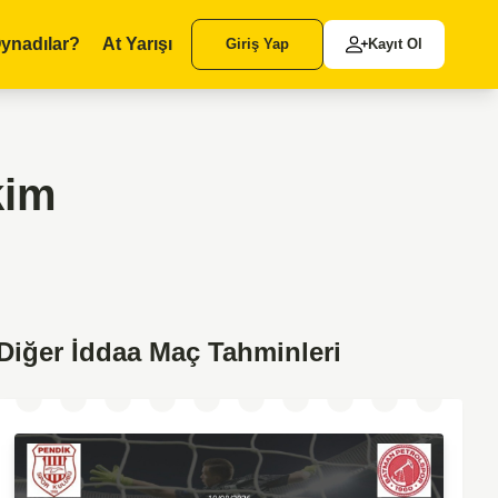
ynadılar?
At Yarışı
Giriş Yap
Kayıt Ol
kim
Diğer İddaa Maç Tahminleri