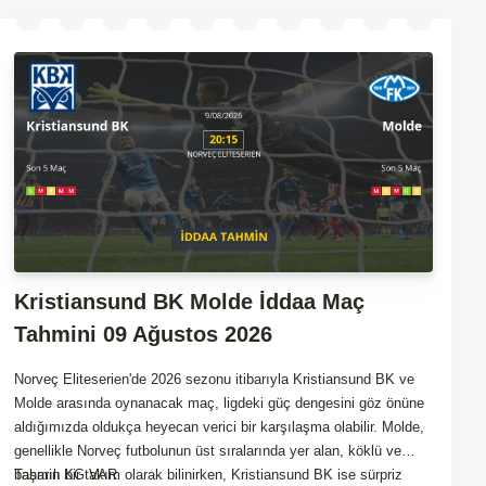
Kristiansund BK Molde İddaa Maç
Tahmini 09 Ağustos 2026
Norveç Eliteserien'de 2026 sezonu itibarıyla Kristiansund BK ve
Molde arasında oynanacak maç, ligdeki güç dengesini göz önüne
aldığımızda oldukça heyecan verici bir karşılaşma olabilir. Molde,
genellikle Norveç futbolunun üst sıralarında yer alan, köklü ve
başarılı bir takım olarak bilinirken, Kristiansund BK ise sürpriz
Tahmin KG VAR