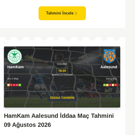
sonuçlarla taraftarlarını sevindirebilen bir ekip. Kristiansund'un
sahasında oynayacak olması, saha avantajını kullanma
Tahmini İncele
olasılıklarını artırıyor. Ancak Molde'nin tecrübe ve kadro kalitesi
faktörleri dikkate alındığında, deplasmanda da etkili bir performans
sergilemesi beklenebilir. İki takımın son dönem form durumları ve
genel konumları düşünüldüğünde, dengeli bir mücadele izleme
olasılığı yüksek. Maçın gol pozisyonları açısından zengin
geçmesi ve her iki takımın da sahada etkili olması muhtemel.
HamKam Aalesund İddaa Maç Tahmini
09 Ağustos 2026