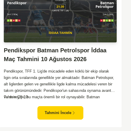
Pendikspor Batman Petrolspor İddaa
Maç Tahmini 10 Ağustos 2026
Pendikspor, TFF 1. Lig'de mücadele eden köklü bir ekip olarak
ligin orta sıralarında genellikle yer almaktadır. Batman Petrolspor,
alt liglerden gelen ve genellikle ligde kalma mücadelesi veren bir
takım görünümündedir. Pendikspor'un sahasında oynama avantajı
ve deneyimi, bu maçta önemli bir rol oynayabilir. Batman
Tahmin ÇŞ 10
Petrolspor, deplasmanda özellikle zorluk yaşayan bir ekip olarak
dikkat çekiyor. Bu bağlamda, Pendikspor'un maçın kontrolünü
Tahmini İncele
elinde tutma olasılığı daha yüksek. Takımların mevcut form
durumları ve geçmiş performanslarına bakıldığında ev sahibi
ekibin galibiyeti daha yüksek bir ihtimal sunuyor.