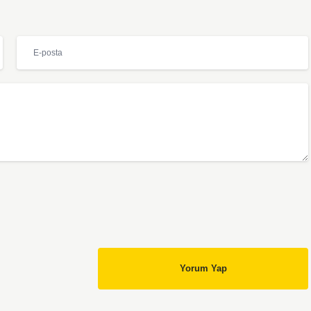
Yorum Yap