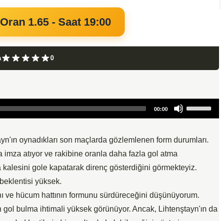
 Oran 1.65 - Saat 19:00
a
0
Use
00:00
Up/Down
Arrow
keys
ayn'ın oynadıkları son maçlarda gözlemlenen form durumları.
to
 imza atıyor ve rakibine oranla daha fazla gol atma
increase
 kalesini gole kapatarak direnç gösterdiğini görmekteyiz.
or
beklentisi yüksek.
decrease
nı ve hücum hattının formunu sürdüreceğini düşünüyorum.
volume.
gol bulma ihtimali yüksek görünüyor. Ancak, Lihtenştayn'ın da