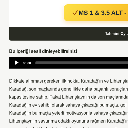
MS 1 & 3.5 ALT -
Tahmini Oyl
Bu içeriği sesli dinleyebilirsiniz!
Audio
00:00
Player
Dikkate alınması gereken ilk nokta, Karadağ'ın ve Lihtenşt
Karadağ, son maçlarında genellikle daha başarılı sonuçlara
kapasitesine sahip. Fakat Lihtenştayn'ın da son maçlarında
Karadağ'ın ev sahibi olarak sahaya çıkacağı bu maçta, gol 
Karadağ'ın bu maçta yeterli motivasyonla sahaya çıkacağı
Lihtenştayn'ın savunma odaklı oyununa rağmen Karadağ'ın 