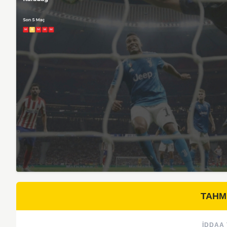
TAHM
İDDAA 