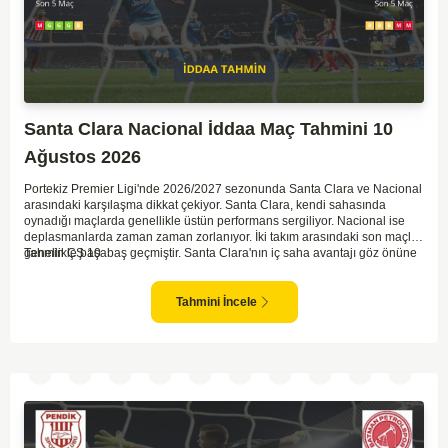
Santa Clara Nacional İddaa Maç Tahmini 10
Ağustos 2026
Portekiz Premier Ligi'nde 2026/2027 sezonunda Santa Clara ve Nacional
arasındaki karşılaşma dikkat çekiyor. Santa Clara, kendi sahasında
oynadığı maçlarda genellikle üstün performans sergiliyor. Nacional ise
deplasmanlarda zaman zaman zorlanıyor. İki takım arasındaki son maçlar
genellikle başabaş geçmiştir. Santa Clara'nın iç saha avantajı göz önüne
Tahmin ÇŞ 10
alınarak, bu maçta daha baskın olabileceği düşünülüyor. Ancak,
Nacional'in mücadele gücü ve sürpriz yapabilme potansiyeli de göz ardı
edilmemeli.
Tahmini İncele