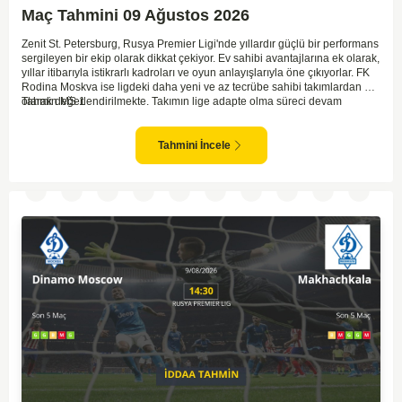
Maç Tahmini 09 Ağustos 2026
Zenit St. Petersburg, Rusya Premier Ligi'nde yıllardır güçlü bir performans
sergileyen bir ekip olarak dikkat çekiyor. Ev sahibi avantajlarına ek olarak,
yıllar itibarıyla istikrarlı kadroları ve oyun anlayışlarıyla öne çıkıyorlar. FK
Rodina Moskva ise ligdeki daha yeni ve az tecrübe sahibi takımlardan biri
olarak değerlendirilmekte. Takımın lige adapte olma süreci devam
Tahmin MS 1
ederken, Zenit karşısında özellikle deplasmanda zorlanmaları muhtemel.
Zenit'in ev sahibi avantajı ve daha tecrübeli kadrosu göz önüne
alındığında, maçın genel seyri Zenit'in kontrolünde geçebilir. Bu faktörlerle
Tahmini İncele
birlikte, Zenit'in net bir galibiyete ulaşması olası görünüyor.