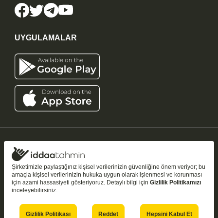
UYGULAMALAR
iddaatahmin11.com
-
Copyright © 2005-2026
Tüm Hakları Saklıdır
Şirketimizle paylaştığınız kişisel verilerinizin güvenliğine önem veriyor; bu
amaçla kişisel verilerinizin hukuka uygun olarak işlenmesi ve korunması
Bu sitedeki tahmin ve analizler yalnızca
bilgilendirme amaçlıdır
;
18+
için azami hassasiyeti gösteriyoruz. Detaylı bilgi için
Gizlilik Politikamızı
kazanç garantisi vermez. Şans oyunları bağımlılık yapabilir — bilinçli ve
inceleyebilirsiniz.
kontrollü oynayın.
18 yaşından küçüklerin şans oyunu oynaması yasaktır.
Gizlilik Politikası
Reddet
Hepsini Kabul Et