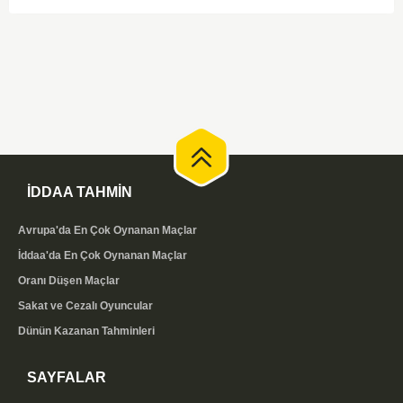
ve genel konumları düşünüldüğünde, dengeli bir mücadele izleme
olasılığı yüksek. Maçın gol pozisyonları açısından zengin geçmesi ve her
iki takımın da sahada etkili olması muhtemel.
İDDAA TAHMİN
Avrupa'da En Çok Oynanan Maçlar
İddaa'da En Çok Oynanan Maçlar
Oranı Düşen Maçlar
Sakat ve Cezalı Oyuncular
Dünün Kazanan Tahminleri
SAYFALAR