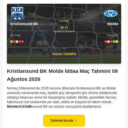
Kristiansund BK Molde İddaa Maç Tahmini 09
Ağustos 2026
Norveç Eliteserien'de 2026 sezonu itibarıyla Kristiansund BK ve Molde
arasında oynanacak maç, ligdeki güç dengesini göz önüne aldığımızda
oldukça heyecan verici bir karşılaşma olabilir. Molde, genellikle Norveç
futbolunun üst sıralarında yer alan, köklü ve başarılı bir takım olarak
bilinirken, Kristiansund BK ise sürpriz sonuçlarla taraftarlarını
Tahmin KG VAR
sevindirebilen bir ekip. Kristiansund'un sahasında oynayacak olması,
saha avantajını kullanma olasılıklarını artırıyor. Ancak Molde'nin tecrübe
ve kadro kalitesi faktörleri dikkate alındığında, deplasmanda da etkili bir
Tahmini İncele
performans sergilemesi beklenebilir. İki takımın son dönem form durumları