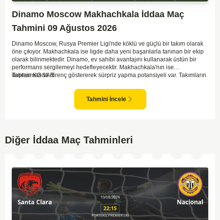
Dinamo Moscow Makhachkala İddaa Maç
Tahmini 09 Ağustos 2026
Dinamo Moscow, Rusya Premier Ligi'nde köklü ve güçlü bir takım olarak
öne çıkıyor. Makhachkala ise ligde daha yeni başarılarla tanınan bir ekip
olarak bilinmektedir. Dinamo, ev sahibi avantajını kullanarak üstün bir
performans sergilemeyi hedefleyecektir. Makhachkala'nın ise
deplasmanda direnç göstererek sürpriz yapma potansiyeli var. Takımların
Tahmin KG VAR
genel form durumları ve önceki maçlardaki performanslarına bakıldığında,
karşılıklı goller izleyebileceğimiz bir mücadele olası görünüyor. Taktiksel
açıdan dengeli bir maç olması beklenirken, seyir zevki yüksek bir
Tahmini İncele
karşılaşma bizleri bekliyor.
Diğer İddaa Maç Tahminleri