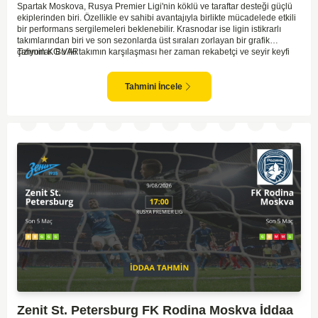
Spartak Moskova, Rusya Premier Ligi'nin köklü ve taraftar desteği güçlü
ekiplerinden biri. Özellikle ev sahibi avantajıyla birlikte mücadelede etkili
bir performans sergilemeleri beklenebilir. Krasnodar ise ligin istikrarlı
takımlarından biri ve son sezonlarda üst sıraları zorlayan bir grafik
çiziyorlar. Bu iki takımın karşılaşması her zaman rekabetçi ve seyir keyfi
Tahmin KG VAR
yüksek oluyor. Spartak Moskova'nın ev sahibi olması, maçı kendi lehlerine
çevirebilecek unsurlar barındırıyor. İki takımın geçmiş karşılaşmalarında
gol bulmakta zorlanmadıkları düşünülürse, bu maçta da her iki ekip gol
Tahmini İncele
atabilir.
Zenit St. Petersburg FK Rodina Moskva İddaa