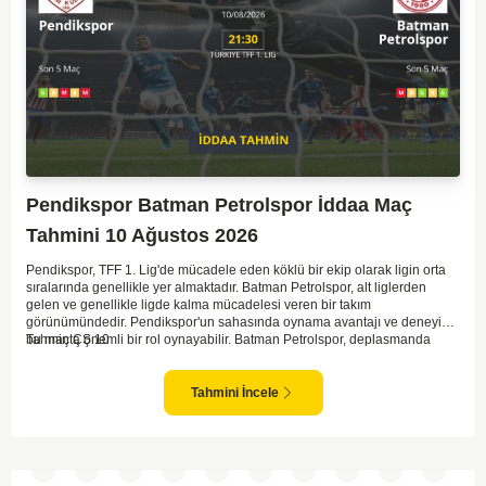
Pendikspor Batman Petrolspor İddaa Maç
Tahmini 10 Ağustos 2026
Pendikspor, TFF 1. Lig'de mücadele eden köklü bir ekip olarak ligin orta
sıralarında genellikle yer almaktadır. Batman Petrolspor, alt liglerden
gelen ve genellikle ligde kalma mücadelesi veren bir takım
görünümündedir. Pendikspor'un sahasında oynama avantajı ve deneyimi,
bu maçta önemli bir rol oynayabilir. Batman Petrolspor, deplasmanda
Tahmin ÇŞ 10
özellikle zorluk yaşayan bir ekip olarak dikkat çekiyor. Bu bağlamda,
Pendikspor'un maçın kontrolünü elinde tutma olasılığı daha yüksek.
Takımların mevcut form durumları ve geçmiş performanslarına
Tahmini İncele
bakıldığında ev sahibi ekibin galibiyeti daha yüksek bir ihtimal sunuyor.