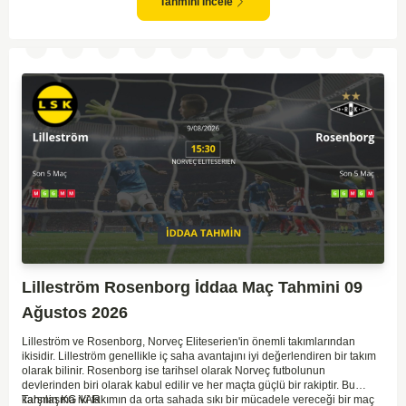
gol bulma ihtimalleri yüksek.
Tahmini İncele
Lilleström Rosenborg İddaa Maç Tahmini 09
Ağustos 2026
Lilleström ve Rosenborg, Norveç Eliteserien'in önemli takımlarından
ikisidir. Lilleström genellikle iç saha avantajını iyi değerlendiren bir takım
olarak bilinir. Rosenborg ise tarihsel olarak Norveç futbolunun
devlerinden biri olarak kabul edilir ve her maçta güçlü bir rakiptir. Bu
karşılaşma iki takımın da orta sahada sıkı bir mücadele vereceği bir maç
Tahmin KG VAR