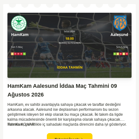
HamKam Aalesund İddaa Maç Tahmini 09
Ağustos 2026
HamKam, ev sahibi avantajıyla sahaya çıkacak ve taraftar desteğini
arkasına alacak. Aalesund ise deplasman performansını bu sezon
geliştirmek isteyen bir ekip olarak bu maça çıkacak. İki takım da ligde
kalma mücadelesinde önemli bir karşılaşma olarak sahaya çıkacak.
HamKam, genellikle iç sahadaki maçlarda direncini daha iyi gösteriyor.
Tahmin KG VAR
Aalesund'un dış saha formu ise bu maçta belirleyici unsurlardan biri
olabilir. Hücum anlamında her iki takım da zaman zaman sıkıntı yaşasa da