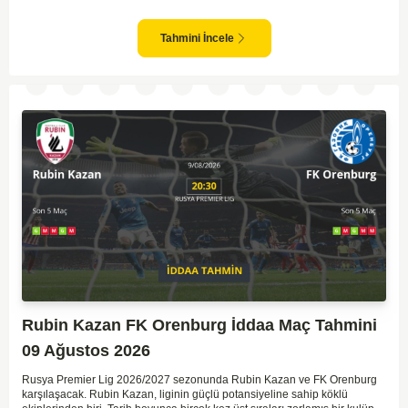
olacaktır. Lilleström'ün iç saha performansı ve Rosenborg'un deplasman
oyunundaki etkisi birlikte düşünüldüğünde, maçın dengede geçmesi
olasıdır. İki takımın da gol atma potansiyeli yüksek olduğu için karşılıklı
Tahmini İncele
goller izlenebilir.
Rubin Kazan FK Orenburg İddaa Maç Tahmini
09 Ağustos 2026
Rusya Premier Lig 2026/2027 sezonunda Rubin Kazan ve FK Orenburg
karşılaşacak. Rubin Kazan, liginin güçlü potansiyeline sahip köklü