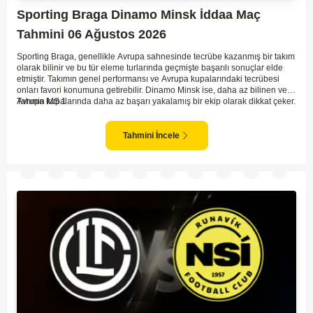
Sporting Braga Dinamo Minsk İddaa Maç
Tahmini 06 Ağustos 2026
Sporting Braga, genellikle Avrupa sahnesinde tecrübe kazanmış bir takım
olarak bilinir ve bu tür eleme turlarında geçmişte başarılı sonuçlar elde
etmiştir. Takımın genel performansı ve Avrupa kupalarındaki tecrübesi
onları favori konumuna getirebilir. Dinamo Minsk ise, daha az bilinen ve
Avrupa kupalarında daha az başarı yakalamış bir ekip olarak dikkat çeker.
Tahmin MS 1
Genel olarak, Sporting Braga'nın daha dominant ve oyun kontrolünü
elinde tutarak maçı geçirebileceği beklenebilir. İki takımın arasındaki
kalite farkı Braga'nın lehine görünüyor. Bu bağlamda, ev sahibi ekibin iyi
Tahmini İncele
bir sonuçla bu turu geçebileceği öngörülebilir.