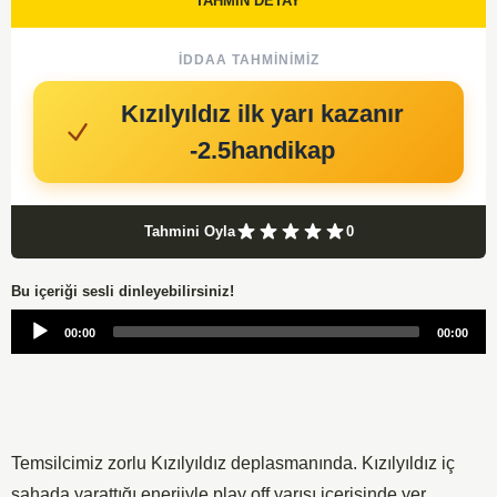
TAHMİN DETAY
İDDAA TAHMINIMIZ
Kızılyıldız ilk yarı kazanır
-2.5handikap
Tahmini Oyla
0
Bu içeriği sesli dinleyebilirsiniz!
Audio
00:00
00:00
Player
Temsilcimiz zorlu Kızılyıldız deplasmanında. Kızılyıldız iç
sahada yarattığı enerjiyle play off yarışı içerisinde yer