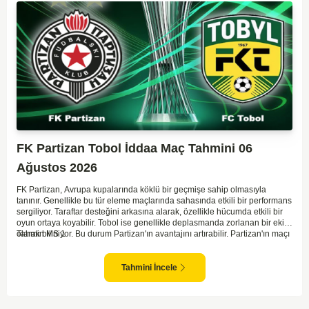
FK Partizan Tobol İddaa Maç Tahmini 06
Ağustos 2026
FK Partizan, Avrupa kupalarında köklü bir geçmişe sahip olmasıyla
tanınır. Genellikle bu tür eleme maçlarında sahasında etkili bir performans
sergiliyor. Taraftar desteğini arkasına alarak, özellikle hücumda etkili bir
oyun ortaya koyabilir. Tobol ise genellikle deplasmanda zorlanan bir ekip
olarak biliniyor. Bu durum Partizan'ın avantajını artırabilir. Partizan'ın maçı
Tahmin MS 1
kazanma olasılığı yüksek görünüyor.
Tahmini İncele