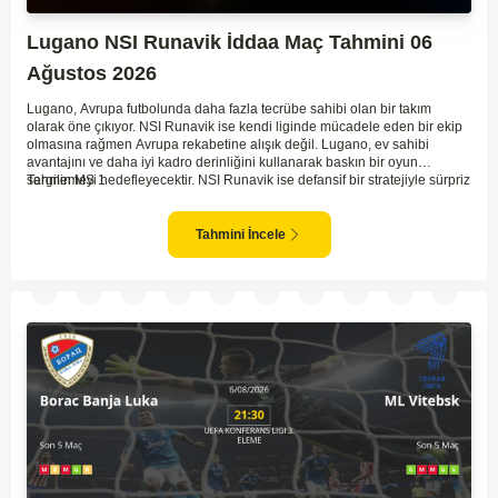
Lugano NSI Runavik İddaa Maç Tahmini 06
Ağustos 2026
Lugano, Avrupa futbolunda daha fazla tecrübe sahibi olan bir takım
olarak öne çıkıyor. NSI Runavik ise kendi liginde mücadele eden bir ekip
olmasına rağmen Avrupa rekabetine alışık değil. Lugano, ev sahibi
avantajını ve daha iyi kadro derinliğini kullanarak baskın bir oyun
sergilemeyi hedefleyecektir. NSI Runavik ise defansif bir stratejiyle sürpriz
Tahmin MS 1
peşinde koşabilir. Lugano'nun saha ve seyirci avantajıyla birlikte, maçı
kazanma ihtimali oldukça yüksek görünüyor. İki takım arasındaki kalite
farkı göz önüne alındığında, Lugano galibiyete yakın olan taraftır.
Tahmini İncele