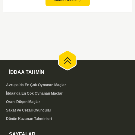
izlemelerine sebep olabilir. Maç sonucunda ev sahibi ekibin avantajlı
olduğunu düşünmekle birlikte, oyun temposunun ilk yarıda düşük
seyredeceği görüşündeyim.
İDDAA TAHMİN
Avrupa'da En Çok Oynanan Maçlar
İddaa'da En Çok Oynanan Maçlar
Oranı Düşen Maçlar
Sakat ve Cezalı Oyuncular
Dünün Kazanan Tahminleri
SAYFALAR