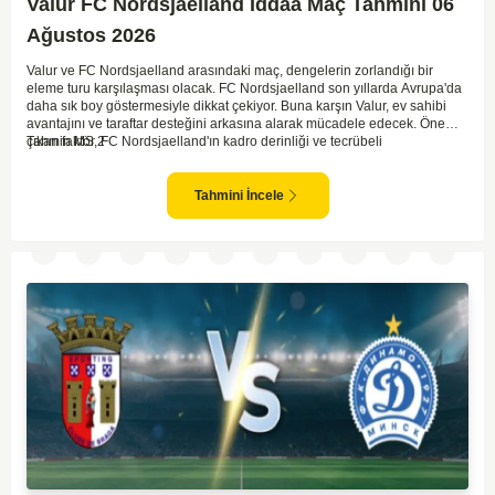
Valur FC Nordsjaelland İddaa Maç Tahmini 06
Ağustos 2026
Valur ve FC Nordsjaelland arasındaki maç, dengelerin zorlandığı bir
eleme turu karşılaşması olacak. FC Nordsjaelland son yıllarda Avrupa'da
daha sık boy göstermesiyle dikkat çekiyor. Buna karşın Valur, ev sahibi
avantajını ve taraftar desteğini arkasına alarak mücadele edecek. Öne
çıkan faktör, FC Nordsjaelland'ın kadro derinliği ve tecrübeli
Tahmin MS 2
oyuncularından güç alarak maça çıkacak olması. Valur için zorlu bir görev
olsa da, sahalarında oynamaları bir avantaj yaratıyor. Toplamda daha
fazla deneyime sahip olan konuk takımın üstün gelmesi olası duruyor.
Tahmini İncele