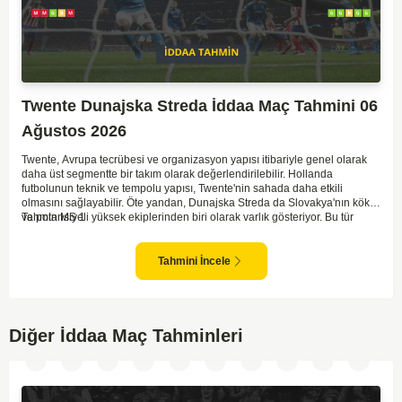
Twente Dunajska Streda İddaa Maç Tahmini 06
Ağustos 2026
Twente, Avrupa tecrübesi ve organizasyon yapısı itibariyle genel olarak
daha üst segmentte bir takım olarak değerlendirilebilir. Hollanda
futbolunun teknik ve tempolu yapısı, Twente'nin sahada daha etkili
olmasını sağlayabilir. Öte yandan, Dunajska Streda da Slovakya'nın köklü
ve potansiyeli yüksek ekiplerinden biri olarak varlık gösteriyor. Bu tür
Tahmin MS 1
eleme maçlarında ev sahibi avantajı önemli bir etken olabilir. Twente'nin
saha ve seyirci avantajını kullanarak maça daha baskın başlaması olası.
Ancak Dunajska Streda'nın mücadeleci yapısı ve sürpriz gol bulma
Tahmini İncele
yeteneği dengeleri bozabilir.
Diğer İddaa Maç Tahminleri