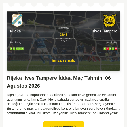
Rijeka Ilves Tampere İddaa Maç Tahmini 06
Ağustos 2026
Rijeka, Avrupa kupalarında tecrübeli bir takımdır ve genellikle ev sahibi
avantajını iyi kullanır. Özellikle iç sahada oynadığı maçlarda taraftar
desteği ile düşük profilli takımlara karşı üstün performans sergileyebilir.
Bu tür eleme maçlarında genellikle kontrollü bir oyun sergileyen Rijeka,
savunmada dikkatli bir strateji izleyebilir. Ilves Tampere ise Finlandiya'nın
Tahmin IY 0
köklü kulüplerinden biri olmasına rağmen Avrupa arenasında fazla
tecrübesi olmayan bir ekip. Ilves, deplasman maçlarında zaman zaman
zorluklar yaşayabilir ve bu, Rijeka karşısında daha defansif bir strateji
Tahmini İncele