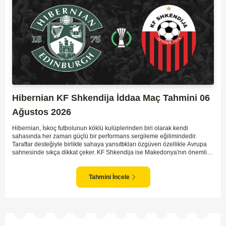
Hibernian KF Shkendija İddaa Maç Tahmini 06
Ağustos 2026
Hibernian, İskoç futbolunun köklü kulüplerinden biri olarak kendi
sahasında her zaman güçlü bir performans sergileme eğilimindedir.
Taraftar desteğiyle birlikte sahaya yansıttıkları özgüven özellikle Avrupa
sahnesinde sıkça dikkat çeker. KF Shkendija ise Makedonya'nın önemli
temsilcilerinden biri olarak son yıllarda Avrupa maceralarında tecrübe
biriktirmektedir. Ancak deplasman maçlarında zaman zaman istikrarsız
sonuçlar alabilmekteler. Hibernian'ın genel olarak daha organize
Tahmini İncele
oynayan bir ekip olması, maçın favorisi olmalarını sağlıyor. İki takımın da
hücuma dayalı futbol oynama eğilimleri göz önüne alındığında maçın
gollü geçme ihtimali yüksek.