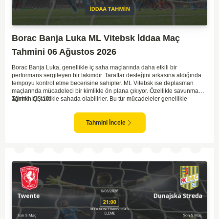
Borac Banja Luka ML Vitebsk İddaa Maç
Tahmini 06 Ağustos 2026
Borac Banja Luka, genellikle iç saha maçlarında daha etkili bir
performans sergileyen bir takımdır. Taraftar desteğini arkasına aldığında
tempoyu kontrol etme becerisine sahipler. ML Vitebsk ise deplasman
maçlarında mücadeleci bir kimlikle ön plana çıkıyor. Özellikle savunma
ağırlıklı bir taktikle sahada olabilirler. Bu tür mücadeleler genellikle
Tahmin ÇŞ 10
temkinli ve az gollü geçebilir. İki tarafın da tur atlama isteği dikkate
alındığında, dengeli bir oyun bekleniyor.
Tahmini İncele