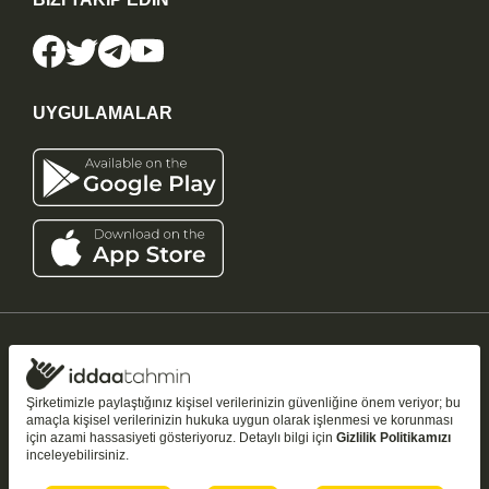
UYGULAMALAR
iddaatahmin11.com
-
Copyright © 2005-2026
Tüm Hakları Saklıdır
Şirketimizle paylaştığınız kişisel verilerinizin güvenliğine önem veriyor; bu
amaçla kişisel verilerinizin hukuka uygun olarak işlenmesi ve korunması
Bu sitedeki tahmin ve analizler yalnızca
bilgilendirme amaçlıdır
;
18+
için azami hassasiyeti gösteriyoruz. Detaylı bilgi için
Gizlilik Politikamızı
kazanç garantisi vermez. Şans oyunları bağımlılık yapabilir — bilinçli ve
inceleyebilirsiniz.
kontrollü oynayın.
18 yaşından küçüklerin şans oyunu oynaması yasaktır.