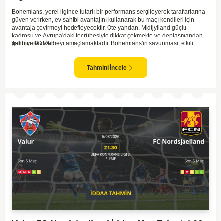
Bohemians, yerel liginde tutarlı bir performans sergileyerek taraftarlarına
güven verirken, ev sahibi avantajını kullanarak bu maçı kendileri için
avantaja çevirmeyi hedefleyecektir. Öte yandan, Midtjylland güçlü
kadrosu ve Avrupa'daki tecrübesiyle dikkat çekmekte ve deplasmandan
galibiyetle dönmeyi amaçlamaktadır. Bohemians'ın savunması, etkili
Tahmin KG VAR
Midtjylland hücumlarına karşı dirençli bir performans göstermek zorunda
kalacak. Midtjylland ise, Bohemians'ın agresif oyun tarzıyla başa çıkmak
için stratejik hamleler geliştirmeli. Maçta her iki takımın da gol fırsatları
Tahmini İncele
bulabileceği açık; dolayısıyla tempolu ve çekişmeli bir karşılaşma olabilir.
Dengelerin çabuk değişebileceği bu tür eleme maçlarında dikkatli olmak
gerekli.